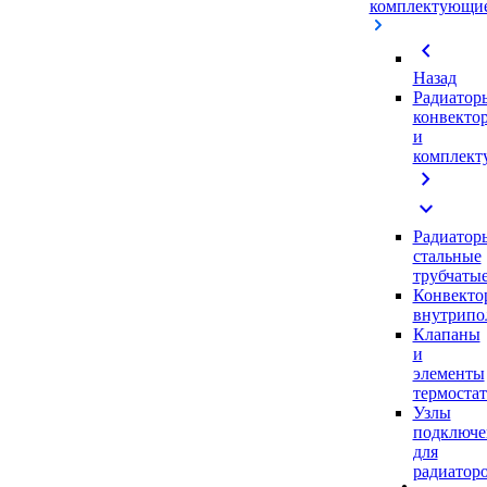
комплектующи
chevron_left
Назад
Радиатор
конвекто
и
комплек
chevron_right
expand_more
Радиатор
стальные
трубчаты
Конвекто
внутрипо
Клапаны
и
элементы
термоста
Узлы
подключе
для
радиатор