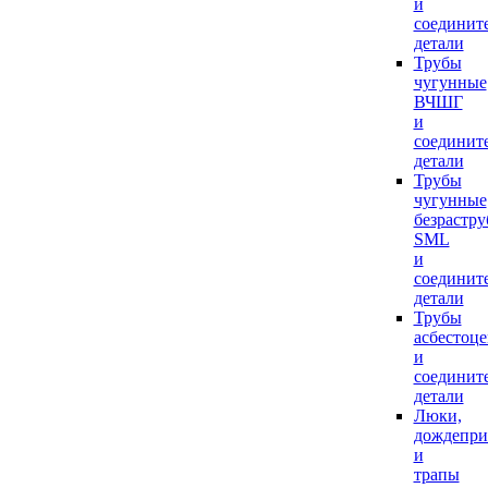
и
соединит
детали
Трубы
чугунные
ВЧШГ
и
соединит
детали
Трубы
чугунные
безрастр
SML
и
соединит
детали
Трубы
асбестоц
и
соединит
детали
Люки,
дождепр
и
трапы