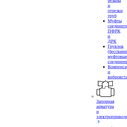
резьбы
и
отрезки
труб
Муфты
соединит
ПФРК
и
ДРК
Грувлок
(бессвар
муфтовы
соединен
Компенса
и
вибровст
Запорная
арматура
и
электропривод