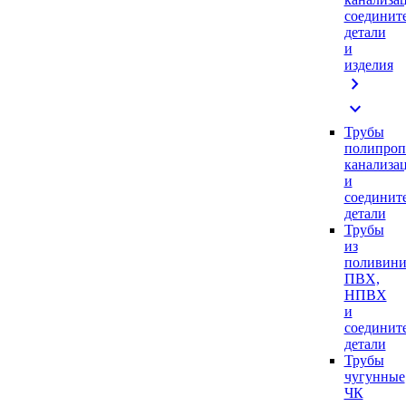
соединит
детали
и
изделия
chevron_right
expand_more
Трубы
полипроп
канализа
и
соединит
детали
Трубы
из
поливини
ПВХ,
НПВХ
и
соединит
детали
Трубы
чугунные
ЧК