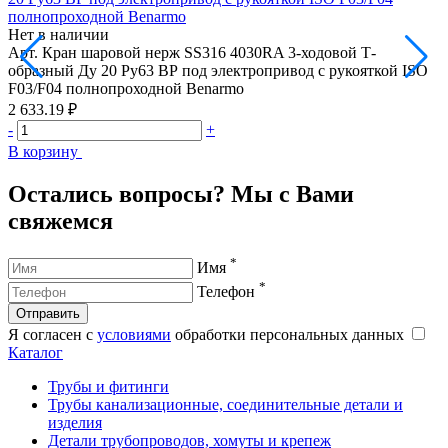
полнопроходной Benarmo
Нет в наличии
Н
Арт.
Кран шаровой нерж SS316 4030RA 3-ходовой Т-
А
образный Ду 20 Ру63 ВР под электропривод с рукояткой ISO
о
F03/F04 полнопроходной Benarmo
F
2 633.19 ₽
4
-
+
-
В корзину
В
Остались вопросы? Мы с Вами
свяжемся
*
Имя
*
Телефон
Отправить
Я согласен с
условиями
обработки персональных данных
Каталог
Трубы и фитинги
Трубы канализационные, соединительные детали и
изделия
Детали трубопроводов, хомуты и крепеж