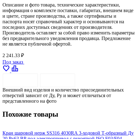
Описание и фото товара, технические характеристики,
информация о комплекте поставки, габаритах, внешнем виде
и цвете, стране производства, а также сертификаты и
паспорта носят справочный характер и основываются на
последних доступных сведениях от производителя.
Производитель оставляет за собой право изменить параметры
без предварительного уведомления продавца. Предложение
не является публичной офертой.
2 241.33 ₽
Под заказ
favorite
leaderboard
ОПИСАНИЕ
ДОСТАВКА
Внешний вид изделия и количество присоединительных
отверстий зависит от Ду, Pу и может отличаться от
представленного на фото
Похожие товары
Кран шаровой нерж SS316 4030RA 3-ходовой Т-образный Ду
К
20 Ру63 ВР под электропривод с рукояткой ISO F03/F04
2