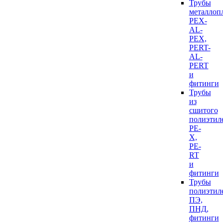
Трубы
металлоп
PEX-
AL-
PEX,
PERT-
AL-
PERT
и
фитинги
Трубы
из
сшитого
полиэтил
PE-
X,
PE-
RT
и
фитинги
Трубы
полиэтил
ПЭ,
ПНД,
фитинги