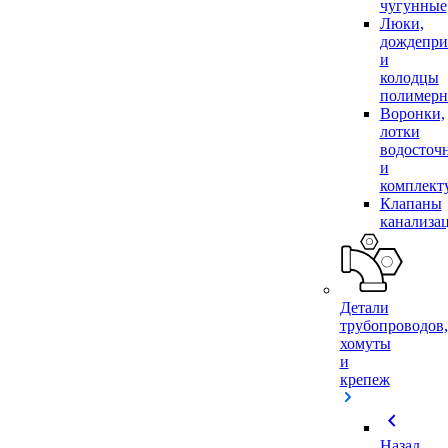
чугунные
Люки,
дождепр
и
колодцы
полимер
Воронки,
лотки
водосточ
и
комплек
Клапаны
канализа
Детали
трубопроводов,
хомуты
и
крепеж
chevron_left
Назад