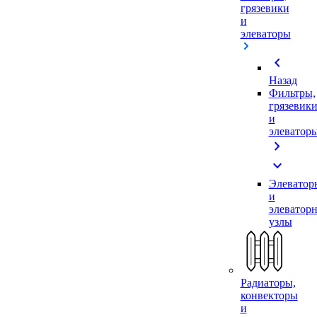
грязевики
и
элеваторы
chevron_left
Назад
Фильтры,
грязевик
и
элеватор
chevron_right
expand_more
Элеватор
и
элеватор
узлы
Радиаторы,
конвекторы
и