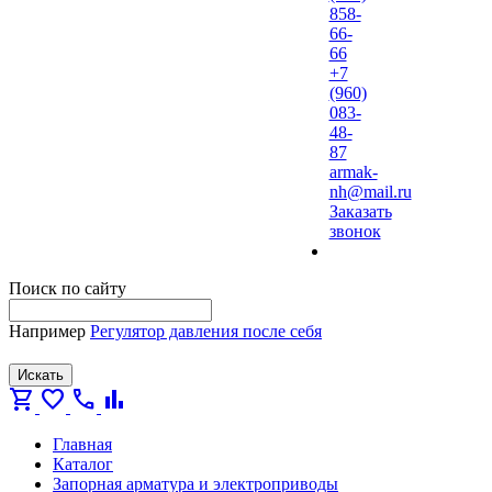
858-
66-
66
+7
(960)
083-
48-
87
armak-
nh@mail.ru
Заказать
звонок
Поиск по сайту
Например
Регулятор давления после себя
Искать
shopping_cart
favorite
call
bar_chart
Главная
Каталог
Запорная арматура и электроприводы