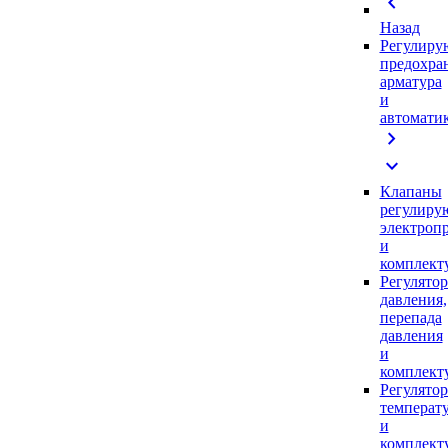
chevron_left
Назад
Регулиру
предохра
арматура
и
автомати
chevron_right
expand_more
Клапаны
регулиру
электроп
и
комплек
Регулято
давления,
перепада
давления
и
комплек
Регулято
температ
и
комплек