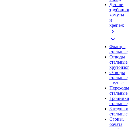
Детали
трубопро
хомуты
и
крепеж
chevron_right
expand_more
Фланцы
стальные
Отводы
стальные
крутоизо
Отводы
стальные
гнутые
Переходы
стальные
Тройник
стальные
Заглушки
стальные
Сгоны,
бочата,