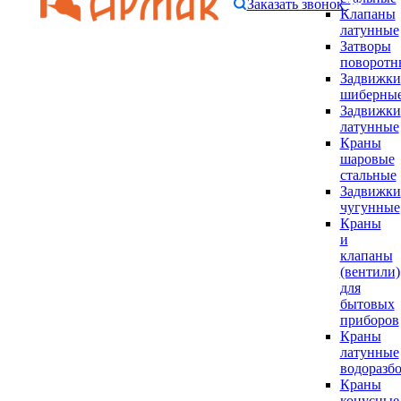
Заказать звонок
Клапаны
латунные
Затворы
поворотн
Задвижки
шиберны
Задвижки
латунные
Краны
шаровые
стальные
Задвижки
чугунные
Краны
и
клапаны
(вентили)
для
бытовых
приборов
Краны
латунные
водоразб
Краны
конусные