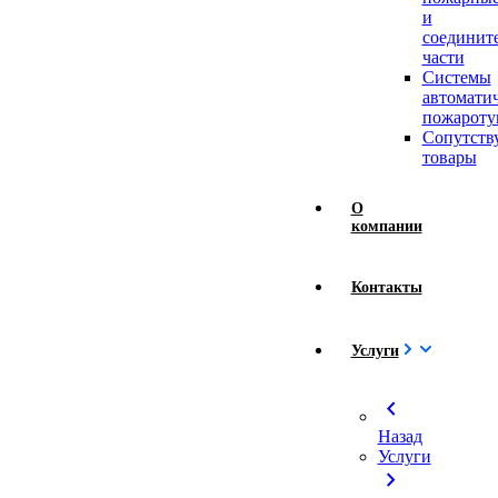
и
соединит
части
Системы
автомати
пожароту
Сопутст
товары
О
компании
Контакты
Услуги
chevron_left
Назад
Услуги
chevron_right