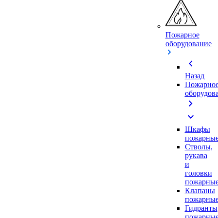
Пожарное
оборудование
chevron_left
Назад
Пожарно
оборудов
chevron_right
expand_more
Шкафы
пожарны
Стволы,
рукава
и
головки
пожарны
Клапаны
пожарны
Гидранты
пожарны