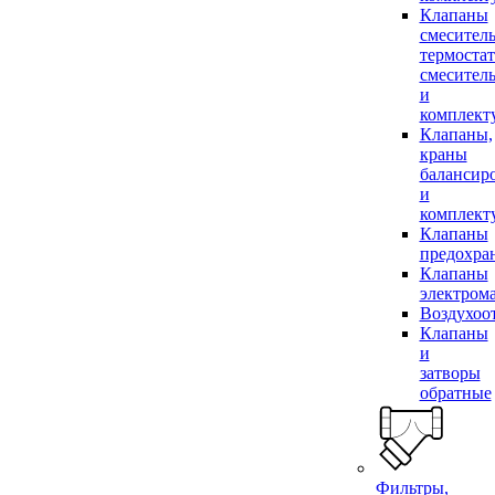
Клапаны
смесител
термоста
смесител
и
комплек
Клапаны,
краны
балансир
и
комплек
Клапаны
предохра
Клапаны
электром
Воздухоо
Клапаны
и
затворы
обратные
Фильтры,