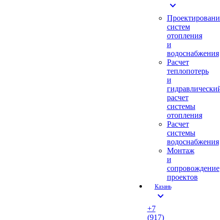
expand_more
Проектировани
систем
отопления
и
водоснабжения
Расчет
теплопотерь
и
гидравлически
расчет
системы
отопления
Расчет
системы
водоснабжения
Монтаж
и
сопровождение
проектов
Казань
expand_more
+7
(917)