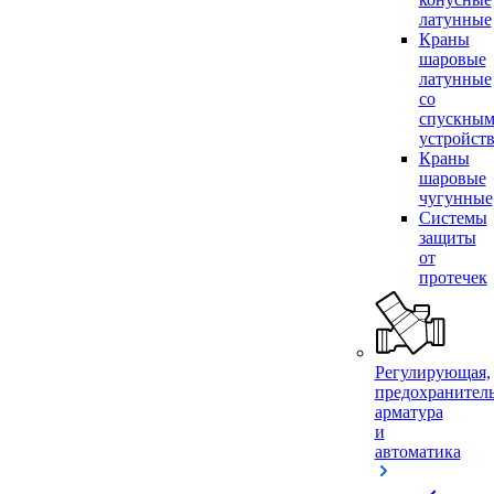
латунные
Краны
шаровые
латунные
со
спускны
устройст
Краны
шаровые
чугунные
Системы
защиты
от
протечек
Регулирующая,
предохранител
арматура
и
автоматика