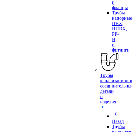
и
фланцы
Трубы
напорные
ПВХ,
НПВХ,
PP-
H
и
фитинги
Трубы
канализационн
соединительны
детали
и
изделия
chevron_left
Назад
Трубы
канализа