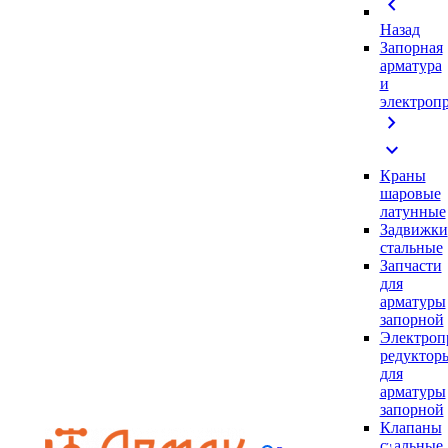
chevron_left
Назад
Запорная
арматура
и
электроп
chevron_right
expand_more
Краны
шаровые
латунные
Задвижки
стальные
Запчасти
для
арматуры
запорной
Электроп
редуктор
для
арматуры
запорной
Клапаны
стальные