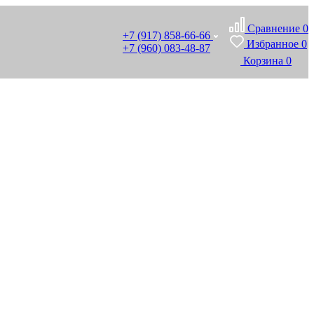
Сравнение
0
+7 (917) 858-66-66
Избранное
0
+7 (960) 083-48-87
Корзина
0