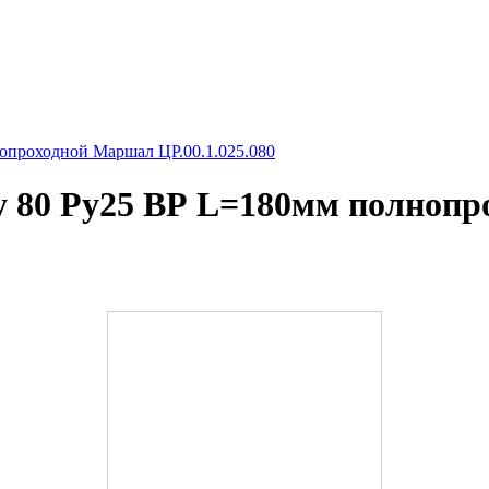
опроходной Маршал ЦР.00.1.025.080
Ду 80 Ру25 ВР L=180мм полноп