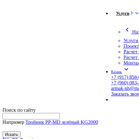
Услуги
chevron_left
На
Услуги
Проект
Расчет
Расчет
Монтаж
expand_more
Казань
+7 (917) 858-
+7 (960) 083-
armak-nh@mai
Заказать зво
Поиск по сайту
Например
Тройник PP-MD зелёный KG2000
Искать