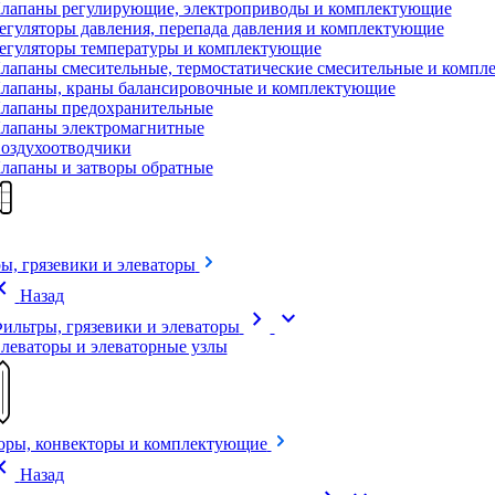
лапаны регулирующие, электроприводы и комплектующие
егуляторы давления, перепада давления и комплектующие
егуляторы температуры и комплектующие
лапаны смесительные, термостатические смесительные и комп
лапаны, краны балансировочные и комплектующие
лапаны предохранительные
лапаны электромагнитные
оздухоотводчики
лапаны и затворы обратные
ы, грязевики и элеваторы
on_left
Назад
chevron_right
expand_more
ильтры, грязевики и элеваторы
леваторы и элеваторные узлы
оры, конвекторы и комплектующие
on_left
Назад