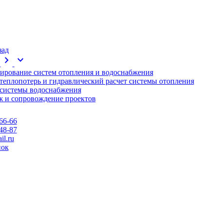
зад
chevron_right
expand_more
ирование систем отопления и водоснабжения
 теплопотерь и гидравлический расчет системы отопления
 системы водоснабжения
 и сопровождение проектов
66-66
48-87
l.ru
нок