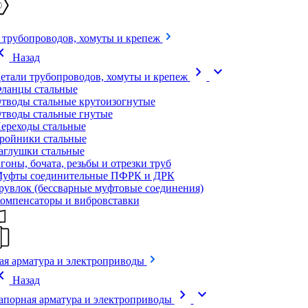
 трубопроводов, хомуты и крепеж
on_left
Назад
chevron_right
expand_more
етали трубопроводов, хомуты и крепеж
ланцы стальные
тводы стальные крутоизогнутые
тводы стальные гнутые
ереходы стальные
ройники стальные
аглушки стальные
гоны, бочата, резьбы и отрезки труб
уфты соединительные ПФРК и ДРК
рувлок (бессварные муфтовые соединения)
омпенсаторы и вибровставки
ая арматура и электроприводы
on_left
Назад
chevron_right
expand_more
апорная арматура и электроприводы