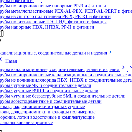
рубы и фитинги
рубы полипропиленовые напорные PP-R и фитинги
рубы металлопластиковые PEX-AL-PEX, PERT-AL-PERT и фити
рубы из сшитого полиэтилена PE-X, PE-RT и фитинги
рубы полиэтиленовые ПЭ, ПНД, фитинги и фланцы
рубы напорные ПВХ, НПВХ, PP-H и фитинги
канализационные, соединительные детали и изделия
on_left
Назад
chevron_right
expand
рубы канализационные, соединительные детали и изделия
рубы полипропиленовые канализационные и соединительные де
рубы из поливинилхлорида ПВХ, НПВХ и соединительные дета
рубы чугунные ЧК и соединительные детали
рубы чугунные ВЧШГ и соединительные детали
рубы чугунные безраструбные SML и соединительные детали
рубы асбестоцементные и соединительные детали
юки, дождеприемники и трапы чугунные
юки, дождеприемники и колодцы полимерные
оронки, лотки водосточные и комплектующие
лапаны канализационные