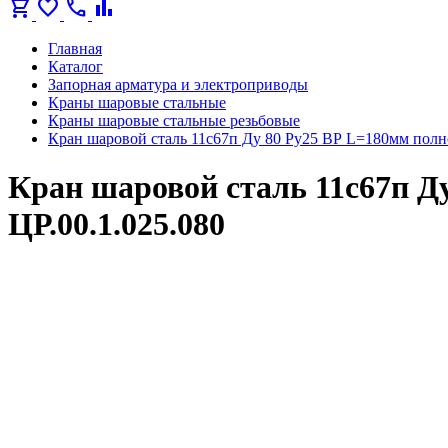
shopping_cart
favorite
call
bar_chart
Главная
Каталог
Запорная арматура и электроприводы
Краны шаровые стальные
Краны шаровые стальные резьбовые
Кран шаровой сталь 11с67п Ду 80 Ру25 ВР L=180мм полн
Кран шаровой сталь 11с67п 
ЦР.00.1.025.080