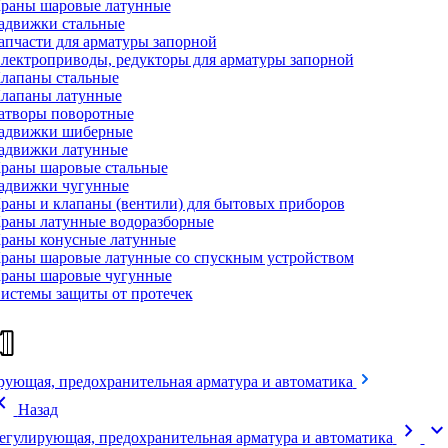
раны шаровые латунные
адвижки стальные
апчасти для арматуры запорной
лектроприводы, редукторы для арматуры запорной
лапаны стальные
лапаны латунные
атворы поворотные
адвижки шиберные
адвижки латунные
раны шаровые стальные
адвижки чугунные
раны и клапаны (вентили) для бытовых приборов
раны латунные водоразборные
раны конусные латунные
раны шаровые латунные со спускным устройством
раны шаровые чугунные
истемы защиты от протечек
рующая, предохранительная арматура и автоматика
on_left
Назад
chevron_right
expand_mor
егулирующая, предохранительная арматура и автоматика