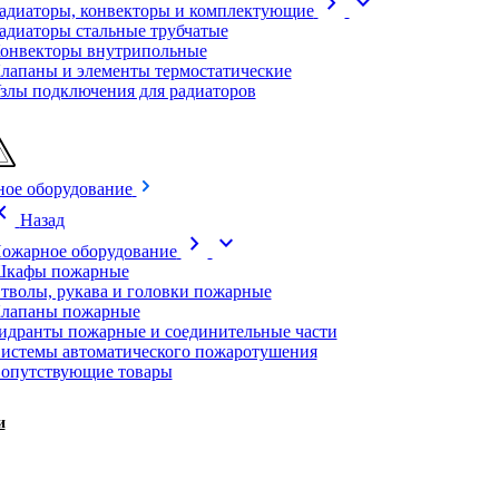
chevron_right
expand_more
адиаторы, конвекторы и комплектующие
адиаторы стальные трубчатые
онвекторы внутрипольные
лапаны и элементы термостатические
злы подключения для радиаторов
ое оборудование
on_left
Назад
chevron_right
expand_more
ожарное оборудование
кафы пожарные
тволы, рукава и головки пожарные
лапаны пожарные
идранты пожарные и соединительные части
истемы автоматического пожаротушения
опутствующие товары
и