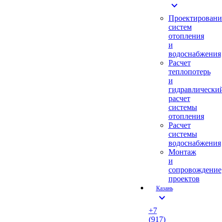
expand_more
Проектировани
систем
отопления
и
водоснабжения
Расчет
теплопотерь
и
гидравлически
расчет
системы
отопления
Расчет
системы
водоснабжения
Монтаж
и
сопровождение
проектов
Казань
expand_more
+7
(917)