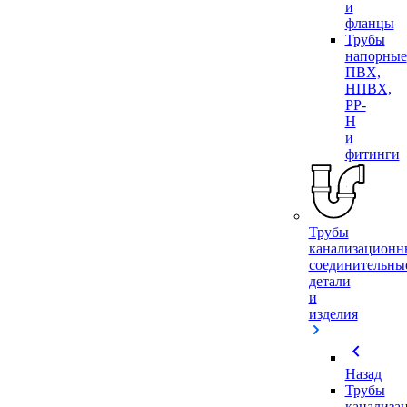
и
фланцы
Трубы
напорные
ПВХ,
НПВХ,
PP-
H
и
фитинги
Трубы
канализационн
соединительны
детали
и
изделия
chevron_left
Назад
Трубы
канализа