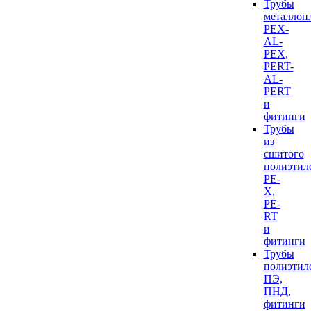
Трубы
металлоп
PEX-
AL-
PEX,
PERT-
AL-
PERT
и
фитинги
Трубы
из
сшитого
полиэтил
PE-
X,
PE-
RT
и
фитинги
Трубы
полиэтил
ПЭ,
ПНД,
фитинги