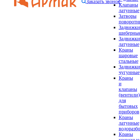
Заказать звонок
Клапаны
латунные
Затворы
поворотн
Задвижки
шиберны
Задвижки
латунные
Краны
шаровые
стальные
Задвижки
чугунные
Краны
и
клапаны
(вентили)
для
бытовых
приборов
Краны
латунные
водоразб
Краны
конусные