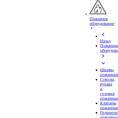
Пожарное
оборудование
chevron_left
Назад
Пожарно
оборудов
chevron_right
expand_more
Шкафы
пожарны
Стволы,
рукава
и
головки
пожарны
Клапаны
пожарны
Гидранты
пожарны