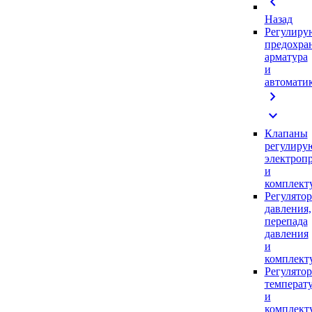
chevron_left
Назад
Регулиру
предохра
арматура
и
автомати
chevron_right
expand_more
Клапаны
регулиру
электроп
и
комплек
Регулято
давления,
перепада
давления
и
комплек
Регулято
температ
и
комплек