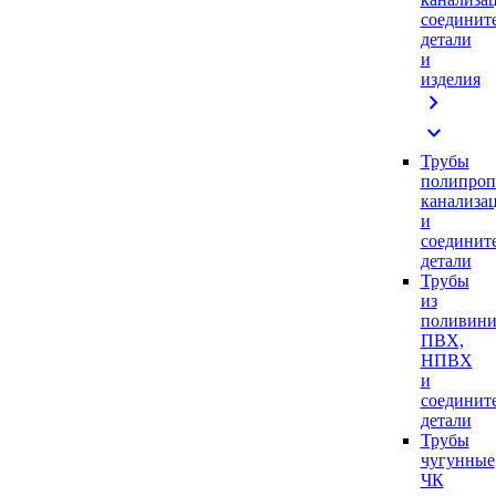
соединит
детали
и
изделия
chevron_right
expand_more
Трубы
полипроп
канализа
и
соединит
детали
Трубы
из
поливини
ПВХ,
НПВХ
и
соединит
детали
Трубы
чугунные
ЧК