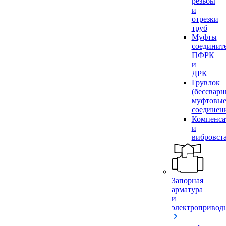
резьбы
и
отрезки
труб
Муфты
соединит
ПФРК
и
ДРК
Грувлок
(бессвар
муфтовы
соединен
Компенса
и
вибровст
Запорная
арматура
и
электропривод