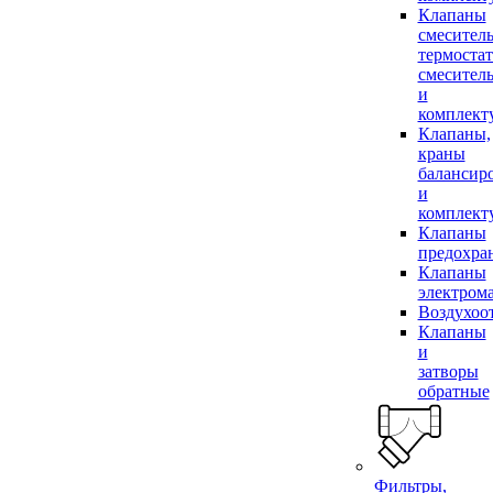
Клапаны
смесител
термоста
смесител
и
комплек
Клапаны,
краны
балансир
и
комплек
Клапаны
предохра
Клапаны
электром
Воздухоо
Клапаны
и
затворы
обратные
Фильтры,