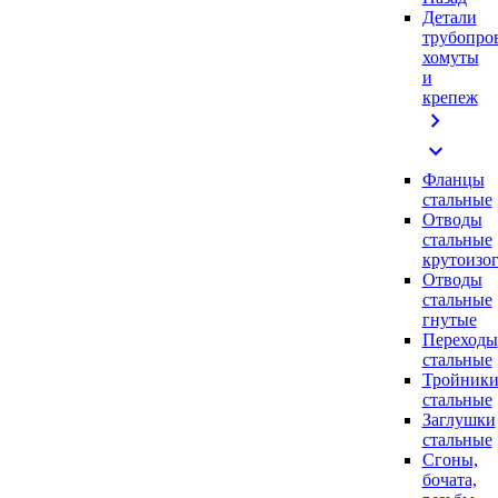
Детали
трубопро
хомуты
и
крепеж
chevron_right
expand_more
Фланцы
стальные
Отводы
стальные
крутоизо
Отводы
стальные
гнутые
Переходы
стальные
Тройник
стальные
Заглушки
стальные
Сгоны,
бочата,