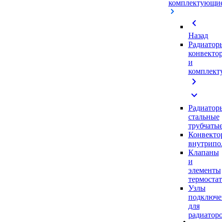
комплектующи
chevron_left
Назад
Радиатор
конвекто
и
комплек
chevron_right
expand_more
Радиатор
стальные
трубчаты
Конвекто
внутрипо
Клапаны
и
элементы
термоста
Узлы
подключе
для
радиатор