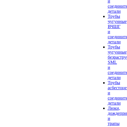
и
соединит
детали
Трубы
чугунные
ВЧШГ
и
соединит
детали
Трубы
чугунные
безрастр
SML
и
соединит
детали
Трубы
асбестоц
и
соединит
детали
Люки,
дождепр
и
трапы