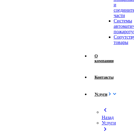
и
соединит
части
Системы
автомати
пожароту
Сопутст
товары
О
компании
Контакты
Услуги
chevron_left
Назад
Услуги
chevron_right