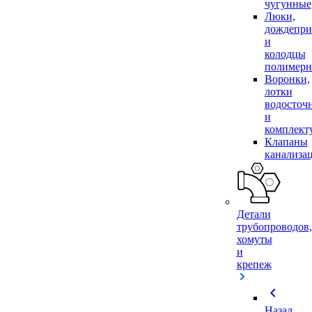
чугунные
Люки,
дождепр
и
колодцы
полимер
Воронки,
лотки
водосточ
и
комплек
Клапаны
канализа
Детали
трубопроводов,
хомуты
и
крепеж
chevron_left
Назад