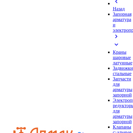
chevron_left
Назад
Запорная
арматура
и
электроп
chevron_right
expand_more
Краны
шаровые
латунные
Задвижки
стальные
Запчасти
для
арматуры
запорной
Электроп
редуктор
для
арматуры
запорной
Клапаны
стальные