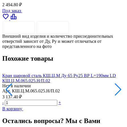
2 494.80 ₽
Под заказ
favorite
leaderboard
ОПИСАНИЕ
ДОСТАВКА
Внешний вид изделия и количество присоединительных
отверстий зависит от Ду, Pу и может отличаться от
представленного на фото
Похожие товары
Кран шаровой сталь КШ.Ц.М Ду 65 Ру25 ВР L=190мм LD
К
КШ.Ц.М.065.025.Н/П.02
Нет в наличии
Н
Арт.
КШ.Ц.М.065.025.Н/П.02
А
3 137.40 ₽
1
-
+
-
В корзину
В
Остались вопросы? Мы с Вами