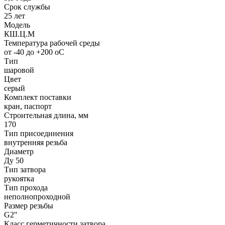
Срок службы
25 лет
Модель
КШ.Ц.М
Температура рабочей среды
от -40 до +200 oC
Тип
шаровой
Цвет
серый
Комплект поставки
кран, паспорт
Строительная длина, мм
170
Тип присоединения
внутренняя резьба
Диаметр
Ду 50
Тип затвора
рукоятка
Тип прохода
неполнопроходной
Размер резьбы
G2"
Класс герметичности затвора