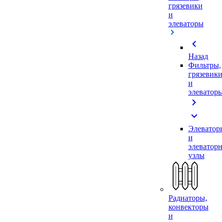
грязевики
и
элеваторы
chevron_left
Назад
Фильтры,
грязевик
и
элеватор
chevron_right
expand_more
Элеватор
и
элеватор
узлы
Радиаторы,
конвекторы
и