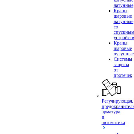
латунные
Краны
шаровые
латунные
со
спускны
устройст
Краны
шаровые
чугунные
Системы
защиты
от
протечек
Регулирующая,
предохранител
арматура
и
автоматика