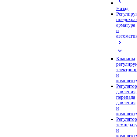
chevron_left
Назад
Регулиру
предохра
арматура
и
автомати
chevron_right
expand_more
Клапаны
регулиру
электроп
и
комплек
Регулято
давления,
перепада
давления
и
комплек
Регулято
температ
и
комплек