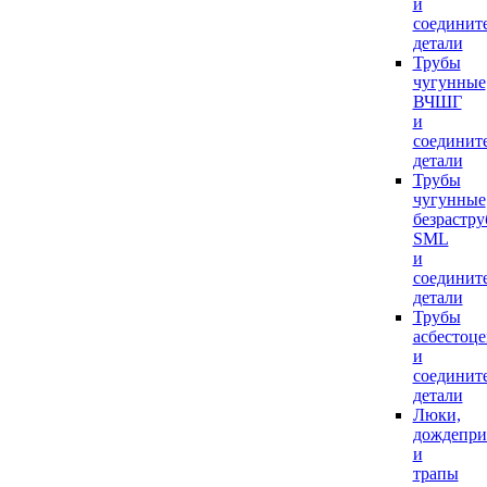
и
соединит
детали
Трубы
чугунные
ВЧШГ
и
соединит
детали
Трубы
чугунные
безрастр
SML
и
соединит
детали
Трубы
асбестоц
и
соединит
детали
Люки,
дождепр
и
трапы