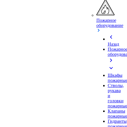
Пожарное
оборудование
chevron_left
Назад
Пожарно
оборудов
chevron_right
expand_more
Шкафы
пожарны
Стволы,
рукава
и
головки
пожарны
Клапаны
пожарны
Гидранты
пожарны