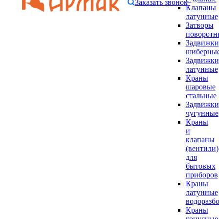
Заказать звонок
Клапаны
латунные
Затворы
поворотн
Задвижки
шиберны
Задвижки
латунные
Краны
шаровые
стальные
Задвижки
чугунные
Краны
и
клапаны
(вентили)
для
бытовых
приборов
Краны
латунные
водоразб
Краны
конусные