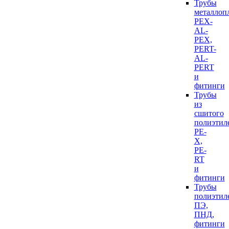
Трубы
металлоп
PEX-
AL-
PEX,
PERT-
AL-
PERT
и
фитинги
Трубы
из
сшитого
полиэтил
PE-
X,
PE-
RT
и
фитинги
Трубы
полиэтил
ПЭ,
ПНД,
фитинги