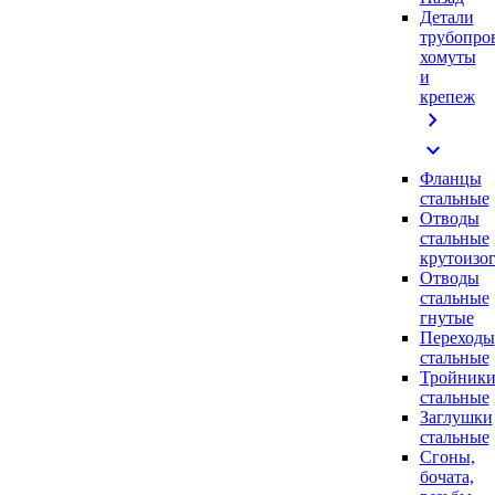
Детали
трубопро
хомуты
и
крепеж
chevron_right
expand_more
Фланцы
стальные
Отводы
стальные
крутоизо
Отводы
стальные
гнутые
Переходы
стальные
Тройник
стальные
Заглушки
стальные
Сгоны,
бочата,