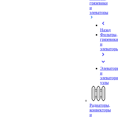
грязевики
и
элеваторы
chevron_left
Назад
Фильтры,
грязевик
и
элеватор
chevron_right
expand_more
Элеватор
и
элеватор
узлы
Радиаторы,
конвекторы
и