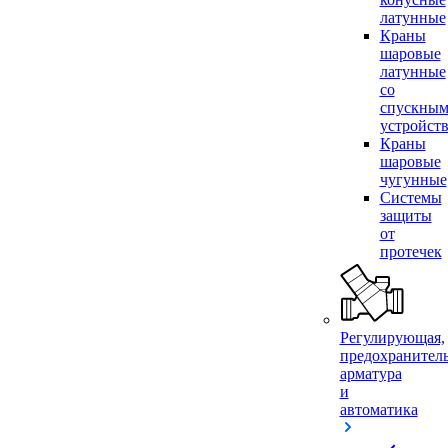
латунные
Краны
шаровые
латунные
со
спускны
устройст
Краны
шаровые
чугунные
Системы
защиты
от
протечек
Регулирующая,
предохранител
арматура
и
автоматика