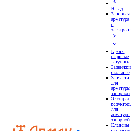
chevron_left
Назад
Запорная
арматура
и
электроп
chevron_right
expand_more
Краны
шаровые
латунные
Задвижки
стальные
Запчасти
для
арматуры
запорной
Электроп
редуктор
для
арматуры
запорной
Клапаны
стальные