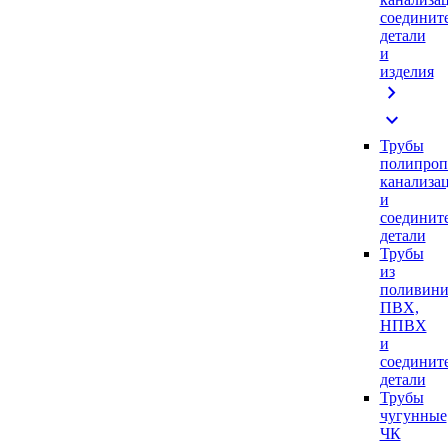
соединит
детали
и
изделия
chevron_right
expand_more
Трубы
полипроп
канализа
и
соединит
детали
Трубы
из
поливини
ПВХ,
НПВХ
и
соединит
детали
Трубы
чугунные
ЧК