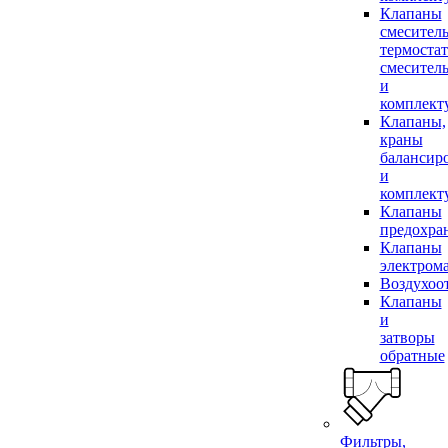
Клапаны
смесител
термоста
смесител
и
комплек
Клапаны,
краны
балансир
и
комплек
Клапаны
предохра
Клапаны
электром
Воздухоо
Клапаны
и
затворы
обратные
Фильтры,