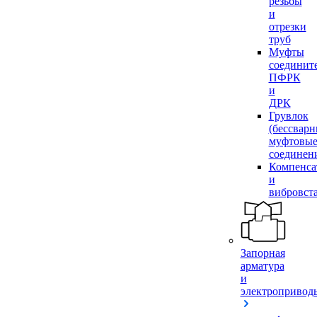
резьбы
и
отрезки
труб
Муфты
соединит
ПФРК
и
ДРК
Грувлок
(бессвар
муфтовы
соединен
Компенса
и
вибровст
Запорная
арматура
и
электропривод