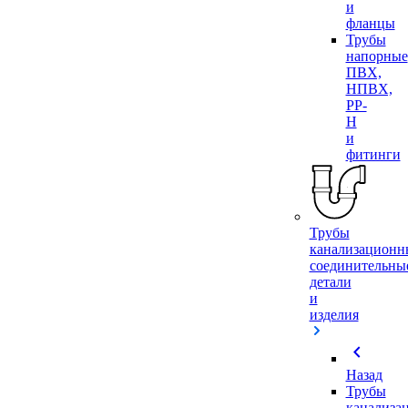
и
фланцы
Трубы
напорные
ПВХ,
НПВХ,
PP-
H
и
фитинги
Трубы
канализационн
соединительны
детали
и
изделия
chevron_left
Назад
Трубы
канализа