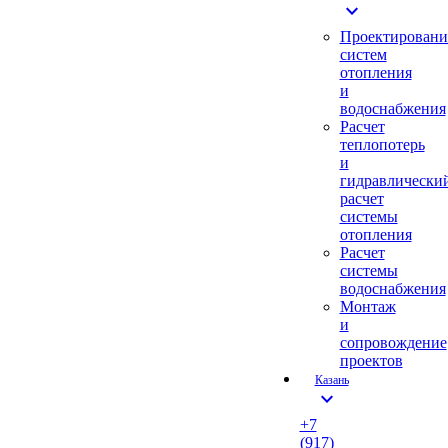
expand_more
Проектировани
систем
отопления
и
водоснабжения
Расчет
теплопотерь
и
гидравлически
расчет
системы
отопления
Расчет
системы
водоснабжения
Монтаж
и
сопровождение
проектов
Казань
expand_more
+7
(917)