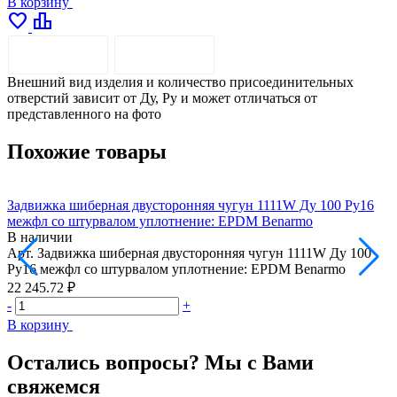
В корзину
favorite
leaderboard
ОПИСАНИЕ
ДОСТАВКА
Внешний вид изделия и количество присоединительных
отверстий зависит от Ду, Pу и может отличаться от
представленного на фото
Похожие товары
Задвижка шиберная двусторонняя чугун 1111W Ду 100 Ру16
З
межфл со штурвалом уплотнение: EPDM Benarmo
В наличии
Арт.
Задвижка шиберная двусторонняя чугун 1111W Ду 100
А
Ру16 межфл со штурвалом уплотнение: EPDM Benarmo
Р
22 245.72 ₽
3
-
+
-
В корзину
В
Остались вопросы? Мы с Вами
свяжемся