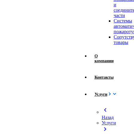
и
соединит
части
Системы
автомати
пожароту
Сопутст
товары
О
компании
Контакты
Услуги
chevron_left
Назад
Услуги
chevron_right