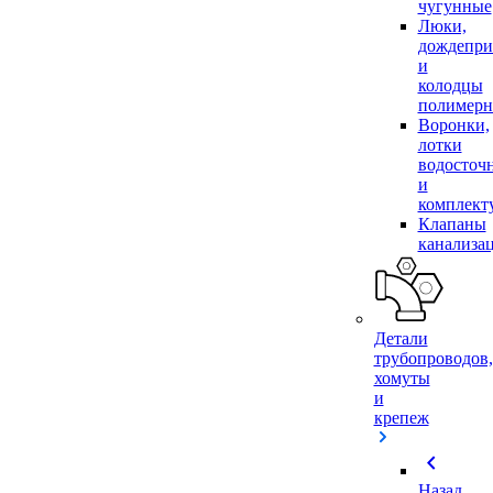
чугунные
Люки,
дождепр
и
колодцы
полимер
Воронки,
лотки
водосточ
и
комплек
Клапаны
канализа
Детали
трубопроводов,
хомуты
и
крепеж
chevron_left
Назад