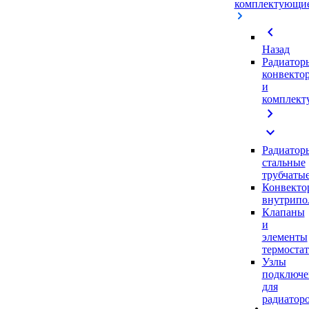
комплектующи
chevron_left
Назад
Радиатор
конвекто
и
комплек
chevron_right
expand_more
Радиатор
стальные
трубчаты
Конвекто
внутрипо
Клапаны
и
элементы
термоста
Узлы
подключе
для
радиатор