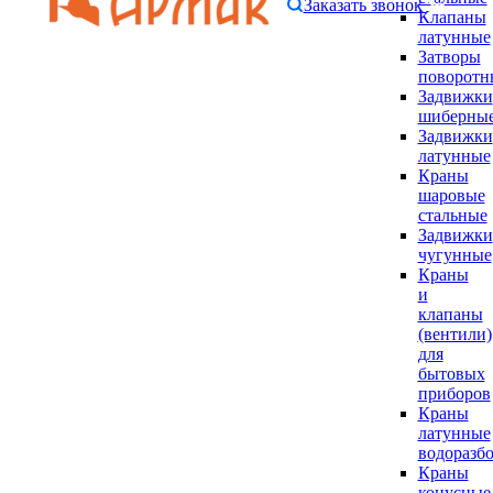
Заказать звонок
Клапаны
латунные
Затворы
поворотн
Задвижки
шиберны
Задвижки
латунные
Краны
шаровые
стальные
Задвижки
чугунные
Краны
и
клапаны
(вентили)
для
бытовых
приборов
Краны
латунные
водоразб
Краны
конусные