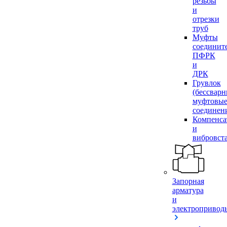
резьбы
и
отрезки
труб
Муфты
соединит
ПФРК
и
ДРК
Грувлок
(бессвар
муфтовы
соединен
Компенса
и
вибровст
Запорная
арматура
и
электропривод