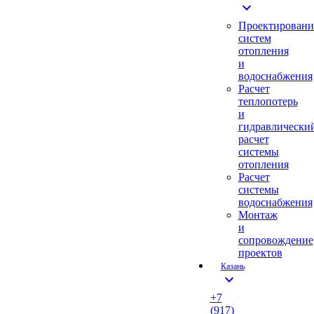
expand_more
Проектировани
систем
отопления
и
водоснабжения
Расчет
теплопотерь
и
гидравлически
расчет
системы
отопления
Расчет
системы
водоснабжения
Монтаж
и
сопровождение
проектов
Казань
expand_more
+7
(917)