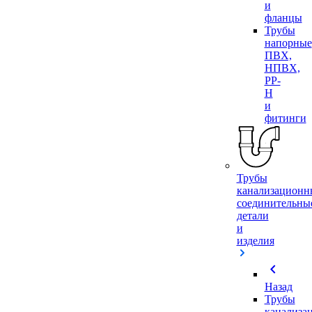
и
фланцы
Трубы
напорные
ПВХ,
НПВХ,
PP-
H
и
фитинги
Трубы
канализационн
соединительны
детали
и
изделия
chevron_left
Назад
Трубы
канализа