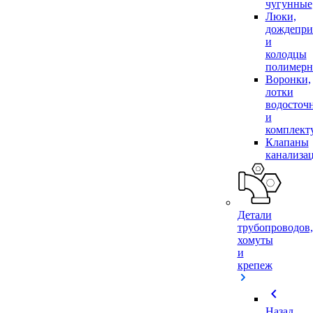
чугунные
Люки,
дождепр
и
колодцы
полимер
Воронки,
лотки
водосточ
и
комплек
Клапаны
канализа
Детали
трубопроводов,
хомуты
и
крепеж
chevron_left
Назад