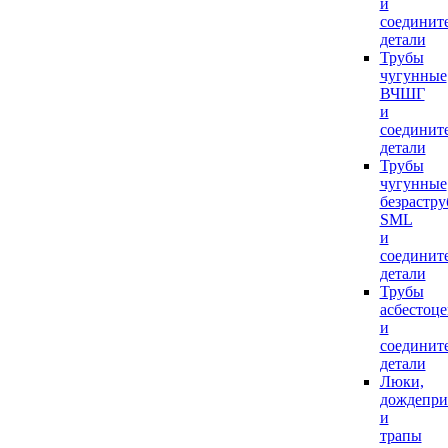
и
соединит
детали
Трубы
чугунные
ВЧШГ
и
соединит
детали
Трубы
чугунные
безрастр
SML
и
соединит
детали
Трубы
асбестоц
и
соединит
детали
Люки,
дождепр
и
трапы