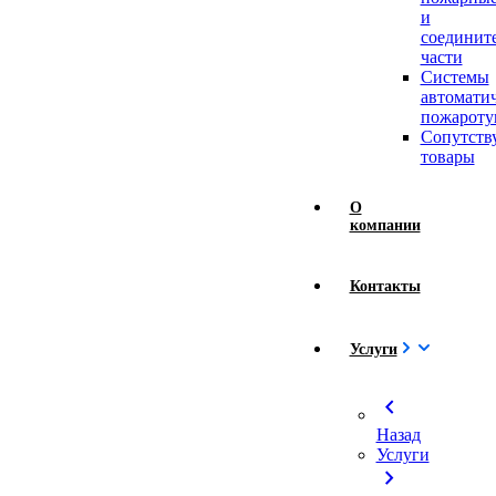
и
соединит
части
Системы
автомати
пожароту
Сопутст
товары
О
компании
Контакты
Услуги
chevron_left
Назад
Услуги
chevron_right