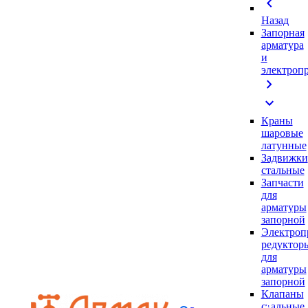
chevron_left
Назад
Запорная
арматура
и
электроп
chevron_right
expand_more
Краны
шаровые
латунные
Задвижки
стальные
Запчасти
для
арматуры
запорной
Электроп
редуктор
для
арматуры
запорной
Клапаны
стальные