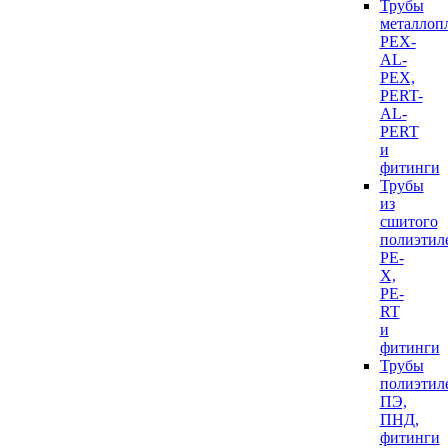
Трубы
металлоп
PEX-
AL-
PEX,
PERT-
AL-
PERT
и
фитинги
Трубы
из
сшитого
полиэтил
PE-
X,
PE-
RT
и
фитинги
Трубы
полиэтил
ПЭ,
ПНД,
фитинги