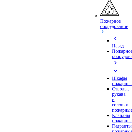
Пожарное
оборудование
chevron_left
Назад
Пожарно
оборудов
chevron_right
expand_more
Шкафы
пожарны
Стволы,
рукава
и
головки
пожарны
Клапаны
пожарны
Гидранты
пожарны