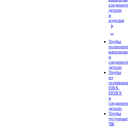
соединит
детали
и
изделия
chevron_right
expand_more
Трубы
полипроп
канализа
и
соединит
детали
Трубы
из
поливини
ПВХ,
НПВХ
и
соединит
детали
Трубы
чугунные
ЧК