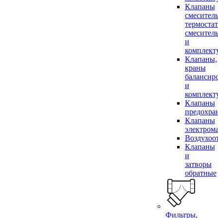
Клапаны
смесител
термоста
смесител
и
комплек
Клапаны,
краны
балансир
и
комплек
Клапаны
предохра
Клапаны
электром
Воздухоо
Клапаны
и
затворы
обратные
Фильтры,