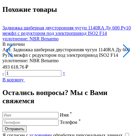
Похожие товары
Задвижка шиберная двусторонняя чугун 1140RA Ду 600 Ру10
З
межфл с редуктором под электропривод ISO2 F14
м
уплотнение: NBR Benarmo
В наличии
Арт.
Задвижка шиберная двусторонняя чугун 1140RA Ду 600
А
Ру10 межфл с редуктором под электропривод ISO2 F14
Р
уплотнение: NBR Benarmo
493 618.76 ₽
7
-
+
-
В корзину
В
Остались вопросы? Мы с Вами
свяжемся
*
Имя
*
Телефон
Отправить
Я согласен с
условиями
обработки персональных данных