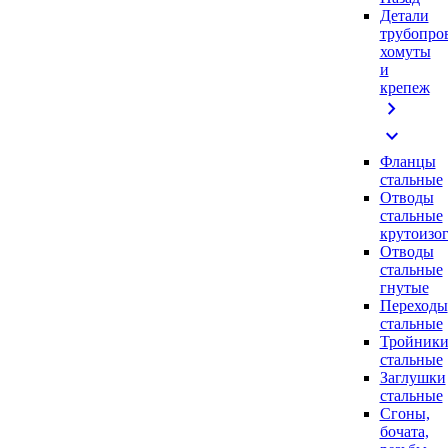
Детали
трубопро
хомуты
и
крепеж
chevron_right
expand_more
Фланцы
стальные
Отводы
стальные
крутоизо
Отводы
стальные
гнутые
Переходы
стальные
Тройник
стальные
Заглушки
стальные
Сгоны,
бочата,