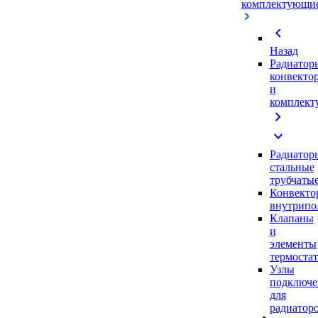
комплектующи
chevron_left
Назад
Радиатор
конвекто
и
комплек
chevron_right
expand_more
Радиатор
стальные
трубчаты
Конвекто
внутрипо
Клапаны
и
элементы
термоста
Узлы
подключе
для
радиатор