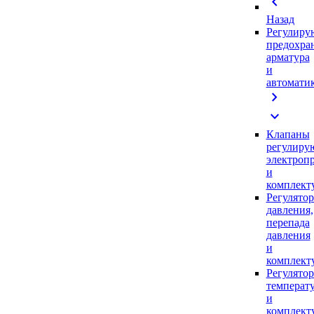
chevron_left
Назад
Регулиру
предохра
арматура
и
автомати
chevron_right
expand_more
Клапаны
регулиру
электроп
и
комплек
Регулято
давления,
перепада
давления
и
комплек
Регулято
температ
и
комплек