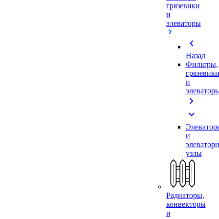
грязевики
и
элеваторы
chevron_left
Назад
Фильтры,
грязевик
и
элеватор
chevron_right
expand_more
Элеватор
и
элеватор
узлы
Радиаторы,
конвекторы
и