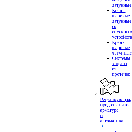
латунные
Краны
шаровые
латунные
со
спускны
устройст
Краны
шаровые
чугунные
Системы
защиты
от
протечек
Регулирующая,
предохранител
арматура
и
автоматика