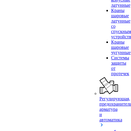
латунные
Краны
шаровые
латунные
со
спускны
устройст
Краны
шаровые
чугунные
Системы
защиты
от
протечек
Регулирующая,
предохранител
арматура
и
автоматика