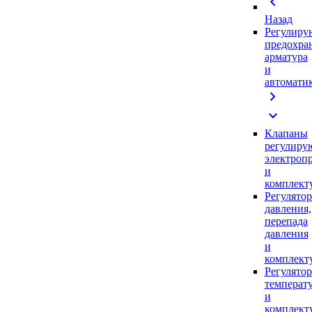
chevron_left
Назад
Регулиру
предохра
арматура
и
автомати
chevron_right
expand_more
Клапаны
регулиру
электроп
и
комплек
Регулято
давления,
перепада
давления
и
комплек
Регулято
температ
и
комплек