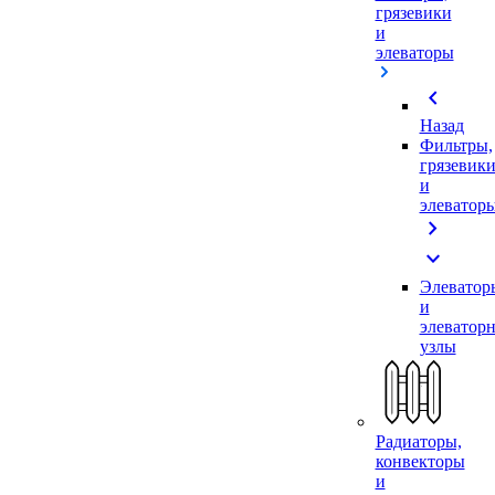
грязевики
и
элеваторы
chevron_left
Назад
Фильтры,
грязевик
и
элеватор
chevron_right
expand_more
Элеватор
и
элеватор
узлы
Радиаторы,
конвекторы
и