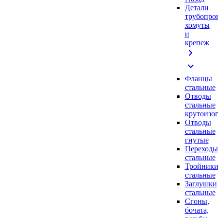
Детали
трубопро
хомуты
и
крепеж
chevron_right
expand_more
Фланцы
стальные
Отводы
стальные
крутоизо
Отводы
стальные
гнутые
Переходы
стальные
Тройник
стальные
Заглушки
стальные
Сгоны,
бочата,