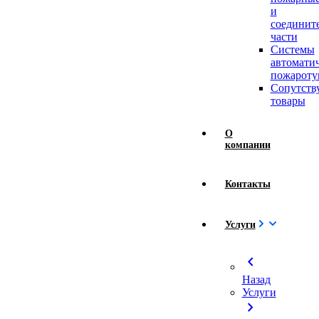
и
соединит
части
Системы
автомати
пожароту
Сопутст
товары
О
компании
Контакты
Услуги
chevron_left
Назад
Услуги
chevron_right