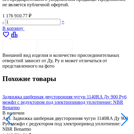
не является публичной офертой.
1 176 910.77 ₽
-
+
В корзину
favorite
leaderboard
ОПИСАНИЕ
ДОСТАВКА
Внешний вид изделия и количество присоединительных
отверстий зависит от Ду, Pу и может отличаться от
представленного на фото
Похожие товары
Задвижка шиберная двусторонняя чугун 1140RA Ду 900 Ру6
З
межфл с редуктором под электропривод уплотнение: NBR
м
Benarmo
В наличии
Арт.
Задвижка шиберная двусторонняя чугун 1140RA Ду 900
А
Ру6 межфл с редуктором под электропривод уплотнение:
Р
NBR Benarmo