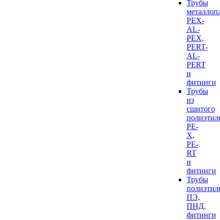
Трубы
металлоп
PEX-
AL-
PEX,
PERT-
AL-
PERT
и
фитинги
Трубы
из
сшитого
полиэтил
PE-
X,
PE-
RT
и
фитинги
Трубы
полиэтил
ПЭ,
ПНД,
фитинги