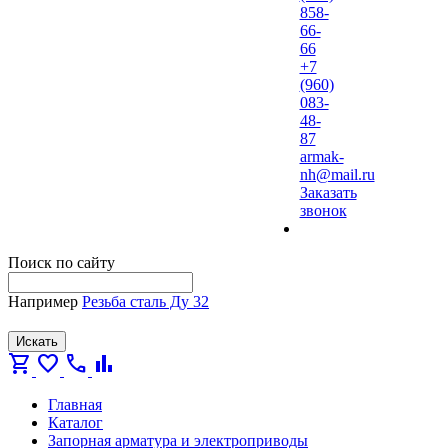
858-
66-
66
+7
(960)
083-
48-
87
armak-
nh@mail.ru
Заказать
звонок
Поиск по сайту
Например
Резьба сталь Ду 32
Искать
shopping_cart
favorite
call
bar_chart
Главная
Каталог
Запорная арматура и электроприводы