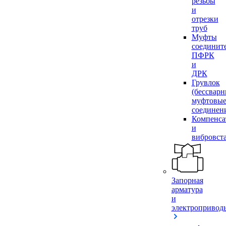
резьбы
и
отрезки
труб
Муфты
соединит
ПФРК
и
ДРК
Грувлок
(бессвар
муфтовы
соединен
Компенса
и
вибровст
Запорная
арматура
и
электропривод