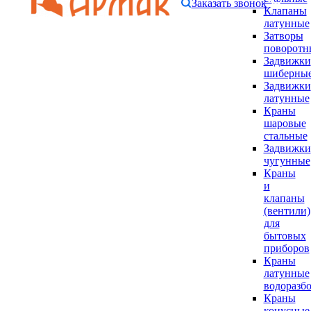
Заказать звонок
Клапаны
латунные
Затворы
поворотн
Задвижки
шиберны
Задвижки
латунные
Краны
шаровые
стальные
Задвижки
чугунные
Краны
и
клапаны
(вентили)
для
бытовых
приборов
Краны
латунные
водоразб
Краны
конусные