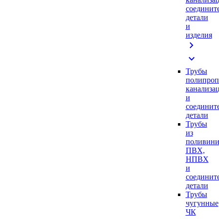
соединит
детали
и
изделия
chevron_right
expand_more
Трубы
полипроп
канализа
и
соединит
детали
Трубы
из
поливини
ПВХ,
НПВХ
и
соединит
детали
Трубы
чугунные
ЧК