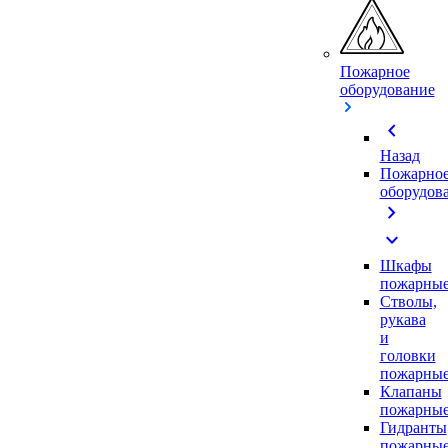
Пожарное
оборудование
chevron_left
Назад
Пожарно
оборудов
chevron_right
expand_more
Шкафы
пожарны
Стволы,
рукава
и
головки
пожарны
Клапаны
пожарны
Гидранты
пожарны