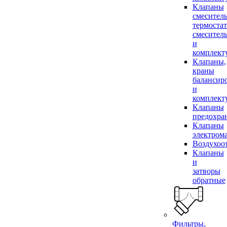
Клапаны
смесител
термоста
смесител
и
комплек
Клапаны,
краны
балансир
и
комплек
Клапаны
предохра
Клапаны
электром
Воздухоо
Клапаны
и
затворы
обратные
Фильтры,