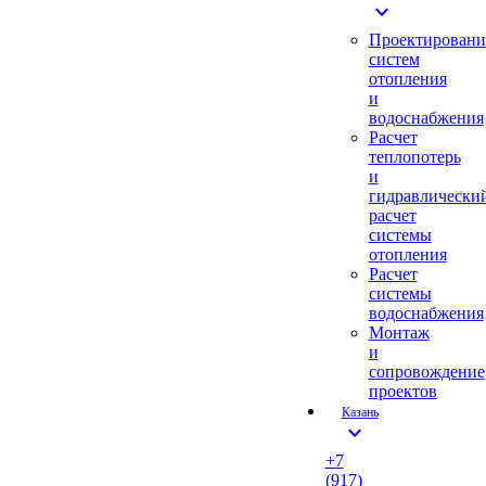
expand_more
Проектировани
систем
отопления
и
водоснабжения
Расчет
теплопотерь
и
гидравлически
расчет
системы
отопления
Расчет
системы
водоснабжения
Монтаж
и
сопровождение
проектов
Казань
expand_more
+7
(917)