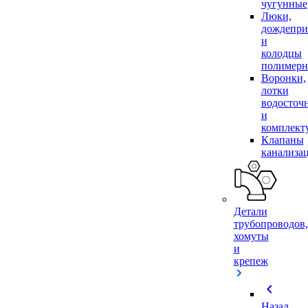
чугунные
Люки,
дождепр
и
колодцы
полимер
Воронки,
лотки
водосточ
и
комплек
Клапаны
канализа
Детали
трубопроводов,
хомуты
и
крепеж
chevron_left
Назад