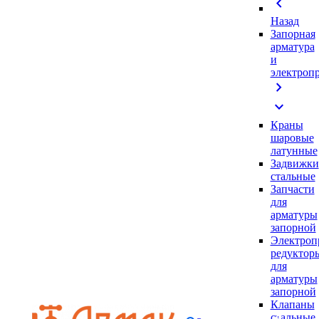
chevron_left
Назад
Запорная
арматура
и
электроп
chevron_right
expand_more
Краны
шаровые
латунные
Задвижки
стальные
Запчасти
для
арматуры
запорной
Электроп
редуктор
для
арматуры
запорной
Клапаны
стальные