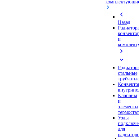
комплектующи
chevron_left
Назад
Радиатор
конвекто
и
комплек
chevron_right
expand_more
Радиатор
стальные
трубчаты
Конвекто
внутрипо
Клапаны
и
элементы
термоста
Узлы
подключе
для
радиатор