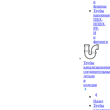
и
фланцы
Трубы
напорные
ПВХ,
НПВХ,
PP-
H
и
фитинги
Трубы
канализационн
соединительны
детали
и
изделия
chevron_left
Назад
Трубы
канализа