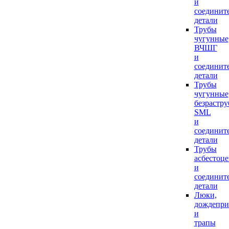
и
соединит
детали
Трубы
чугунные
ВЧШГ
и
соединит
детали
Трубы
чугунные
безрастр
SML
и
соединит
детали
Трубы
асбестоц
и
соединит
детали
Люки,
дождепр
и
трапы