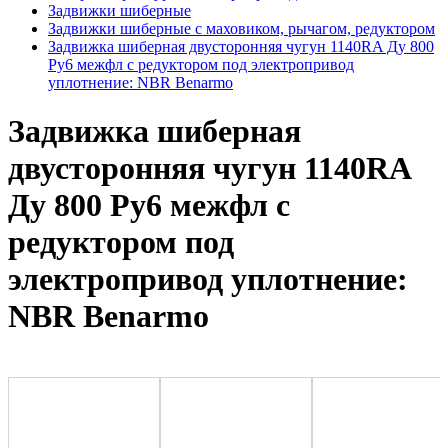
Задвижки шиберные
Задвижки шиберные с маховиком, рычагом, редуктором
Задвижка шиберная двусторонняя чугун 1140RA Ду 800
Ру6 межфл с редуктором под электропривод
уплотнение: NBR Benarmo
Задвижка шиберная
двусторонняя чугун 1140RA
Ду 800 Ру6 межфл с
редуктором под
электропривод уплотнение:
NBR Benarmo