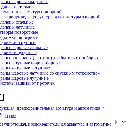
раны шаровые латунные
адвижки стальные
апчасти для арматуры запорной
лектроприводы, редукторы для арматуры запорной
лапаны стальные
лапаны латунные
атворы поворотные
адвижки шиберные
адвижки латунные
раны шаровые стальные
адвижки чугунные
раны и клапаны (вентили) для бытовых приборов
раны латунные водоразборные
раны конусные латунные
раны шаровые латунные со спускным устройством
раны шаровые чугунные
истемы защиты от протечек
рующая, предохранительная арматура и автоматика
on_left
Назад
chevron_right
expand_mor
егулирующая, предохранительная арматура и автоматика