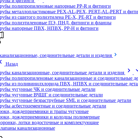
рубы и фитинги
рубы полипропиленовые напорные PP-R и фитинги
рубы металлопластиковые PEX-AL-PEX, PERT-AL-PERT и фити
рубы из сшитого полиэтилена PE-X, PE-RT и фитинги
рубы полиэтиленовые ПЭ, ПНД, фитинги и фланцы
рубы напорные ПВХ, НПВХ, PP-H и фитинги
канализационные, соединительные детали и изделия
on_left
Назад
chevron_right
expand
рубы канализационные, соединительные детали и изделия
рубы полипропиленовые канализационные и соединительные де
рубы из поливинилхлорида ПВХ, НПВХ и соединительные дета
рубы чугунные ЧК и соединительные детали
рубы чугунные ВЧШГ и соединительные детали
рубы чугунные безраструбные SML и соединительные детали
рубы асбестоцементные и соединительные детали
юки, дождеприемники и трапы чугунные
юки, дождеприемники и колодцы полимерные
оронки, лотки водосточные и комплектующие
лапаны канализационные