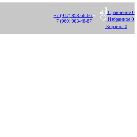
Сравнение
0
+7 (917) 858-66-66
Избранное
0
+7 (960) 083-48-87
Корзина
0