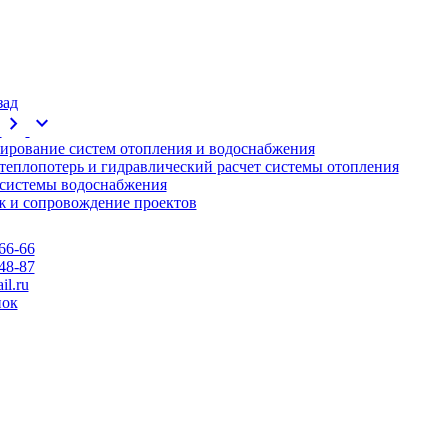
зад
chevron_right
expand_more
ирование систем отопления и водоснабжения
 теплопотерь и гидравлический расчет системы отопления
 системы водоснабжения
 и сопровождение проектов
66-66
48-87
l.ru
нок