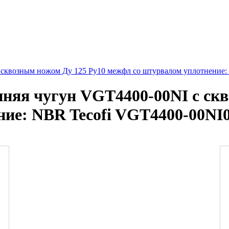
 сквозным ножом Ду 125 Ру10 межфл со штурвалом уплотнение
няя чугун VGT4400-00NI с скв
ие: NBR Tecofi VGT4400-00NI