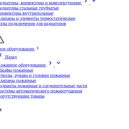
chevron_right
expand_more
адиаторы, конвекторы и комплектующие
адиаторы стальные трубчатые
онвекторы внутрипольные
лапаны и элементы термостатические
злы подключения для радиаторов
ое оборудование
on_left
Назад
chevron_right
expand_more
ожарное оборудование
кафы пожарные
тволы, рукава и головки пожарные
лапаны пожарные
идранты пожарные и соединительные части
истемы автоматического пожаротушения
опутствующие товары
и