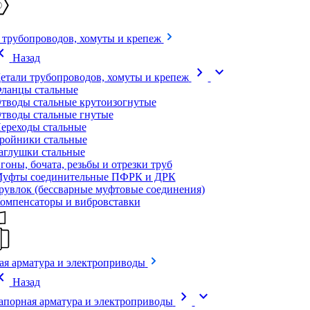
 трубопроводов, хомуты и крепеж
on_left
Назад
chevron_right
expand_more
етали трубопроводов, хомуты и крепеж
ланцы стальные
тводы стальные крутоизогнутые
тводы стальные гнутые
ереходы стальные
ройники стальные
аглушки стальные
гоны, бочата, резьбы и отрезки труб
уфты соединительные ПФРК и ДРК
рувлок (бессварные муфтовые соединения)
омпенсаторы и вибровставки
ая арматура и электроприводы
on_left
Назад
chevron_right
expand_more
апорная арматура и электроприводы