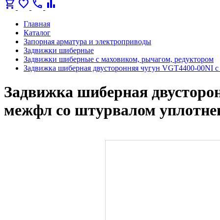
shopping_cart
favorite
call
bar_chart
Главная
Каталог
Запорная арматура и электроприводы
Задвижки шиберные
Задвижки шиберные с маховиком, рычагом, редуктором
Задвижка шиберная двусторонняя чугун VGT4400-00NI с
Задвижка шиберная двусторон
межфл со штурвалом уплотнен