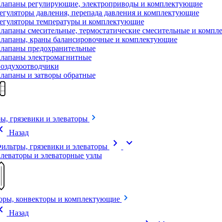
лапаны регулирующие, электроприводы и комплектующие
егуляторы давления, перепада давления и комплектующие
егуляторы температуры и комплектующие
лапаны смесительные, термостатические смесительные и комп
лапаны, краны балансировочные и комплектующие
лапаны предохранительные
лапаны электромагнитные
оздухоотводчики
лапаны и затворы обратные
ы, грязевики и элеваторы
on_left
Назад
chevron_right
expand_more
ильтры, грязевики и элеваторы
леваторы и элеваторные узлы
оры, конвекторы и комплектующие
on_left
Назад