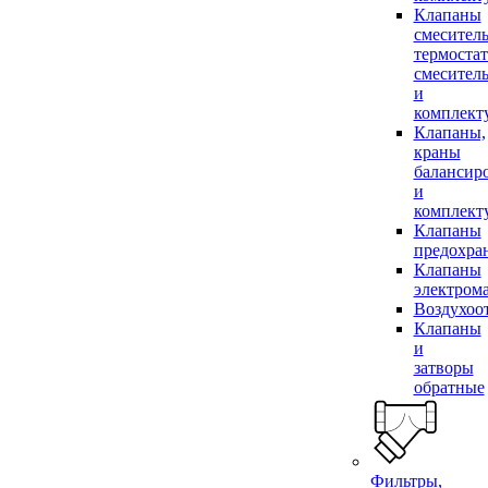
Клапаны
смесител
термоста
смесител
и
комплек
Клапаны,
краны
балансир
и
комплек
Клапаны
предохра
Клапаны
электром
Воздухоо
Клапаны
и
затворы
обратные
Фильтры,