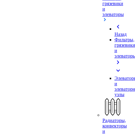
грязевики
и
элеваторы
chevron_left
Назад
Фильтры,
грязевик
и
элеватор
chevron_right
expand_more
Элеватор
и
элеватор
узлы
Радиаторы,
конвекторы
и