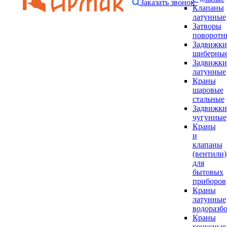
Заказать звонок
Клапаны
латунные
Затворы
поворотн
Задвижки
шиберны
Задвижки
латунные
Краны
шаровые
стальные
Задвижки
чугунные
Краны
и
клапаны
(вентили)
для
бытовых
приборов
Краны
латунные
водоразб
Краны
конусные