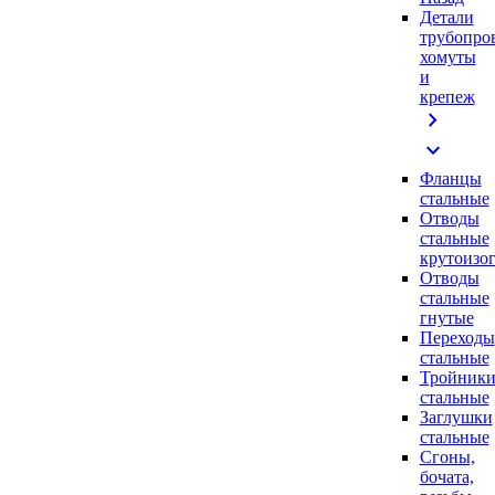
Детали
трубопро
хомуты
и
крепеж
chevron_right
expand_more
Фланцы
стальные
Отводы
стальные
крутоизо
Отводы
стальные
гнутые
Переходы
стальные
Тройник
стальные
Заглушки
стальные
Сгоны,
бочата,