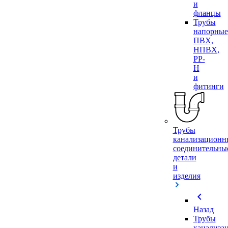
и
фланцы
Трубы
напорные
ПВХ,
НПВХ,
PP-
H
и
фитинги
Трубы
канализационн
соединительны
детали
и
изделия
chevron_left
Назад
Трубы
канализа