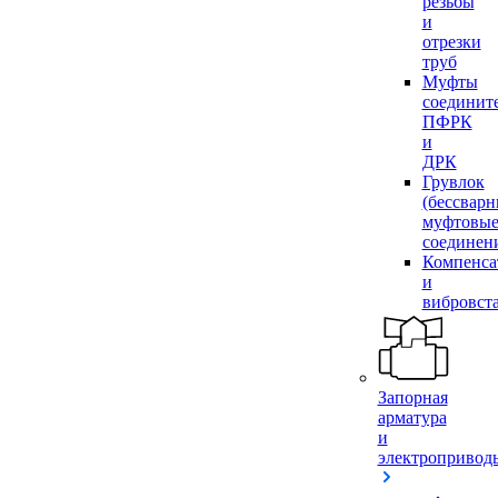
резьбы
и
отрезки
труб
Муфты
соединит
ПФРК
и
ДРК
Грувлок
(бессвар
муфтовы
соединен
Компенса
и
вибровст
Запорная
арматура
и
электропривод