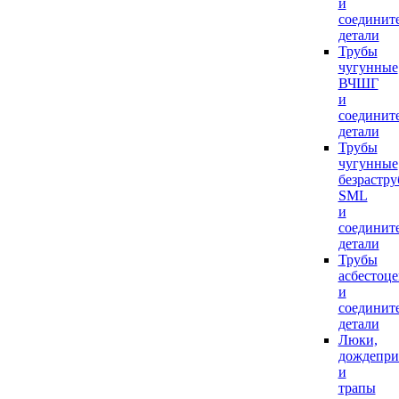
и
соединит
детали
Трубы
чугунные
ВЧШГ
и
соединит
детали
Трубы
чугунные
безрастр
SML
и
соединит
детали
Трубы
асбестоц
и
соединит
детали
Люки,
дождепр
и
трапы