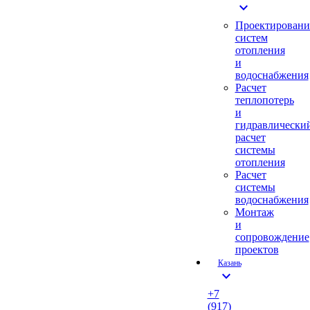
expand_more
Проектировани
систем
отопления
и
водоснабжения
Расчет
теплопотерь
и
гидравлически
расчет
системы
отопления
Расчет
системы
водоснабжения
Монтаж
и
сопровождение
проектов
Казань
expand_more
+7
(917)