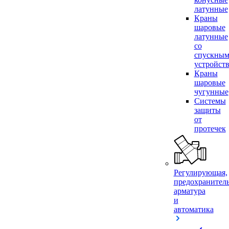
латунные
Краны
шаровые
латунные
со
спускны
устройст
Краны
шаровые
чугунные
Системы
защиты
от
протечек
Регулирующая,
предохранител
арматура
и
автоматика