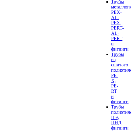
Трубы
металлоп
PEX-
AL-
PEX,
PERT-
AL-
PERT
и
фитинги
Трубы
из
сшитого
полиэтил
PE-
X,
PE-
RT
и
фитинги
Трубы
полиэтил
ПЭ,
ПНД,
фитинги