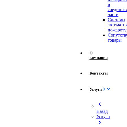
и
соединит
части
Системы
автомати
пожароту
Сопутст
товары
О
компании
Контакты
Услуги
chevron_left
Назад
Услуги
chevron_right