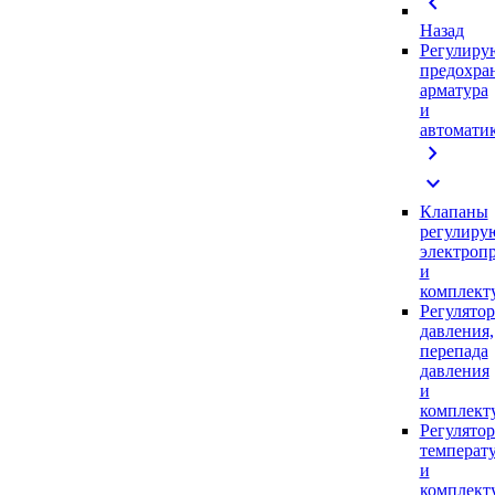
chevron_left
Назад
Регулиру
предохра
арматура
и
автомати
chevron_right
expand_more
Клапаны
регулиру
электроп
и
комплек
Регулято
давления,
перепада
давления
и
комплек
Регулято
температ
и
комплек