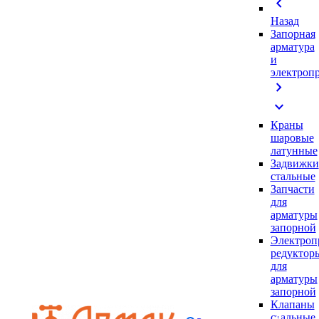
chevron_left
Назад
Запорная
арматура
и
электроп
chevron_right
expand_more
Краны
шаровые
латунные
Задвижки
стальные
Запчасти
для
арматуры
запорной
Электроп
редуктор
для
арматуры
запорной
Клапаны
стальные