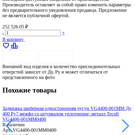
Производитель оставляет за собой право изменить параметры
без предварительного уведомления продавца. Предложение
не является публичной офертой.
252 526.05 ₽
-
+
В корзину
favorite
leaderboard
ОПИСАНИЕ
ДОСТАВКА
Внешний вид изделия и количество присоединительных
отверстий зависит от Ду, Pу и может отличаться от
представленного на фото
Похожие товары
Задвижка шиберная односторонняя чугун VG4400-001MM Ду
400 Ру7 межфл со штурвалом уплотнение: металл Tecofi
4
VG4400-001MM0400
В наличии
Арт.
VG4400-001MM0400
А