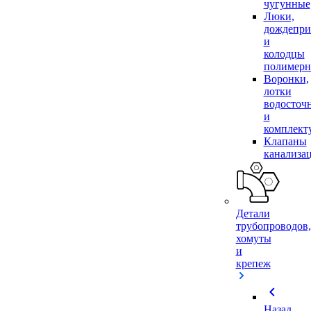
чугунные
Люки,
дождепр
и
колодцы
полимер
Воронки,
лотки
водосточ
и
комплек
Клапаны
канализа
Детали
трубопроводов,
хомуты
и
крепеж
chevron_left
Назад