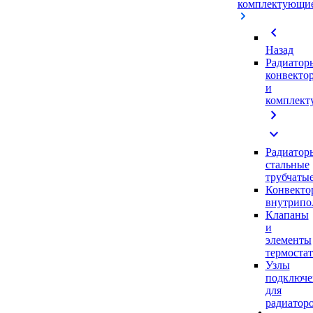
комплектующи
chevron_left
Назад
Радиатор
конвекто
и
комплек
chevron_right
expand_more
Радиатор
стальные
трубчаты
Конвекто
внутрипо
Клапаны
и
элементы
термоста
Узлы
подключе
для
радиатор