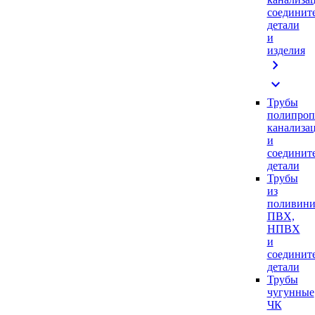
соединит
детали
и
изделия
chevron_right
expand_more
Трубы
полипроп
канализа
и
соединит
детали
Трубы
из
поливини
ПВХ,
НПВХ
и
соединит
детали
Трубы
чугунные
ЧК