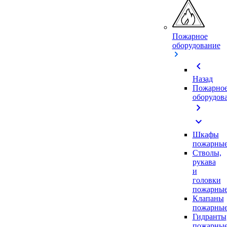
Пожарное
оборудование
chevron_left
Назад
Пожарно
оборудов
chevron_right
expand_more
Шкафы
пожарны
Стволы,
рукава
и
головки
пожарны
Клапаны
пожарны
Гидранты
пожарны