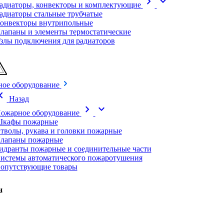
chevron_right
expand_more
адиаторы, конвекторы и комплектующие
адиаторы стальные трубчатые
онвекторы внутрипольные
лапаны и элементы термостатические
злы подключения для радиаторов
ое оборудование
on_left
Назад
chevron_right
expand_more
ожарное оборудование
кафы пожарные
тволы, рукава и головки пожарные
лапаны пожарные
идранты пожарные и соединительные части
истемы автоматического пожаротушения
опутствующие товары
и