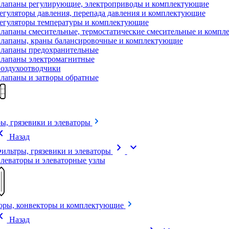
лапаны регулирующие, электроприводы и комплектующие
егуляторы давления, перепада давления и комплектующие
егуляторы температуры и комплектующие
лапаны смесительные, термостатические смесительные и комп
лапаны, краны балансировочные и комплектующие
лапаны предохранительные
лапаны электромагнитные
оздухоотводчики
лапаны и затворы обратные
ы, грязевики и элеваторы
on_left
Назад
chevron_right
expand_more
ильтры, грязевики и элеваторы
леваторы и элеваторные узлы
оры, конвекторы и комплектующие
on_left
Назад