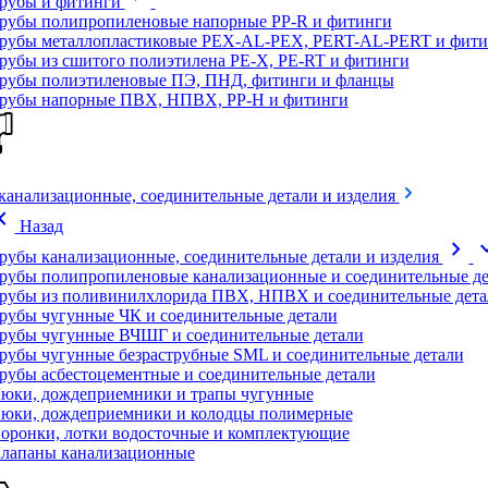
рубы и фитинги
рубы полипропиленовые напорные PP-R и фитинги
рубы металлопластиковые PEX-AL-PEX, PERT-AL-PERT и фити
рубы из сшитого полиэтилена PE-X, PE-RT и фитинги
рубы полиэтиленовые ПЭ, ПНД, фитинги и фланцы
рубы напорные ПВХ, НПВХ, PP-H и фитинги
канализационные, соединительные детали и изделия
on_left
Назад
chevron_right
expand
рубы канализационные, соединительные детали и изделия
рубы полипропиленовые канализационные и соединительные де
рубы из поливинилхлорида ПВХ, НПВХ и соединительные дета
рубы чугунные ЧК и соединительные детали
рубы чугунные ВЧШГ и соединительные детали
рубы чугунные безраструбные SML и соединительные детали
рубы асбестоцементные и соединительные детали
юки, дождеприемники и трапы чугунные
юки, дождеприемники и колодцы полимерные
оронки, лотки водосточные и комплектующие
лапаны канализационные