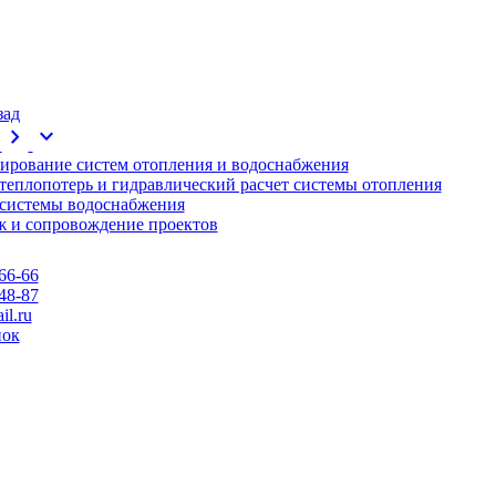
зад
chevron_right
expand_more
ирование систем отопления и водоснабжения
 теплопотерь и гидравлический расчет системы отопления
 системы водоснабжения
 и сопровождение проектов
66-66
48-87
l.ru
нок