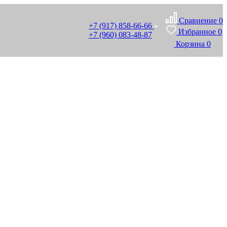
Сравнение
0
+7 (917) 858-66-66
Избранное
0
+7 (960) 083-48-87
Корзина
0