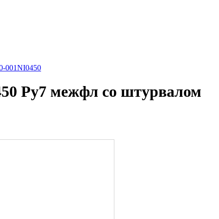
0-001NI0450
450 Ру7 межфл со штурвалом