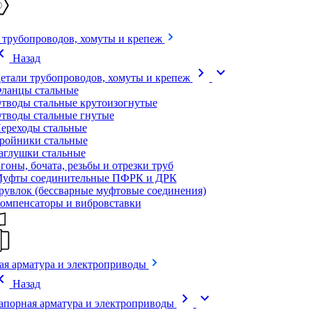
 трубопроводов, хомуты и крепеж
on_left
Назад
chevron_right
expand_more
етали трубопроводов, хомуты и крепеж
ланцы стальные
тводы стальные крутоизогнутые
тводы стальные гнутые
ереходы стальные
ройники стальные
аглушки стальные
гоны, бочата, резьбы и отрезки труб
уфты соединительные ПФРК и ДРК
рувлок (бессварные муфтовые соединения)
омпенсаторы и вибровставки
ая арматура и электроприводы
on_left
Назад
chevron_right
expand_more
апорная арматура и электроприводы