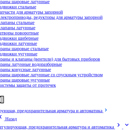
раны шаровые латунные
адвижки стальные
апчасти для арматуры запорной
лектроприводы, редукторы для арматуры запорной
лапаны стальные
лапаны латунные
атворы поворотные
адвижки шиберные
адвижки латунные
раны шаровые стальные
адвижки чугунные
раны и клапаны (вентили) для бытовых приборов
раны латунные водоразборные
раны конусные латунные
раны шаровые латунные со спускным устройством
раны шаровые чугунные
истемы защиты от протечек
рующая, предохранительная арматура и автоматика
on_left
Назад
chevron_right
expand_mor
егулирующая, предохранительная арматура и автоматика