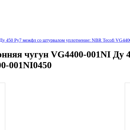
Ду 450 Ру7 межфл со штурвалом уплотнение: NBR Tecofi VG440
нняя чугун VG4400-001NI Ду 
00-001NI0450