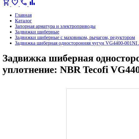
shopping_cart
favorite
call
bar_chart
Главная
Каталог
Запорная арматура и электроприводы
Задвижки шиберные
Задвижки шиберные с маховиком, рычагом, редуктором
Задвижка шиберная односторонняя чугун VG4400-001NI 
Задвижка шиберная односторо
уплотнение: NBR Tecofi VG44