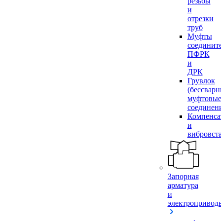
резьбы
и
отрезки
труб
Муфты
соединит
ПФРК
и
ДРК
Грувлок
(бессвар
муфтовы
соединен
Компенса
и
вибровст
Запорная
арматура
и
электропривод