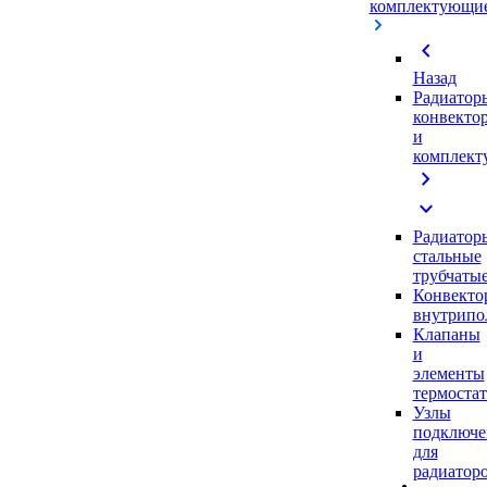
комплектующи
chevron_left
Назад
Радиатор
конвекто
и
комплек
chevron_right
expand_more
Радиатор
стальные
трубчаты
Конвекто
внутрипо
Клапаны
и
элементы
термоста
Узлы
подключе
для
радиатор