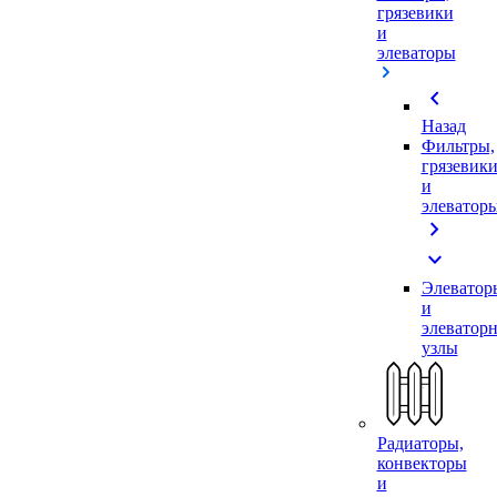
грязевики
и
элеваторы
chevron_left
Назад
Фильтры,
грязевик
и
элеватор
chevron_right
expand_more
Элеватор
и
элеватор
узлы
Радиаторы,
конвекторы
и