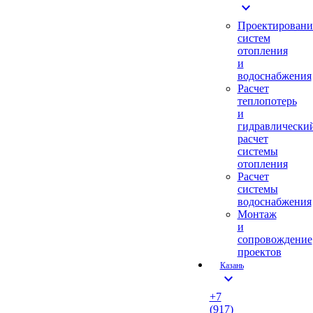
expand_more
Проектировани
систем
отопления
и
водоснабжения
Расчет
теплопотерь
и
гидравлически
расчет
системы
отопления
Расчет
системы
водоснабжения
Монтаж
и
сопровождение
проектов
Казань
expand_more
+7
(917)