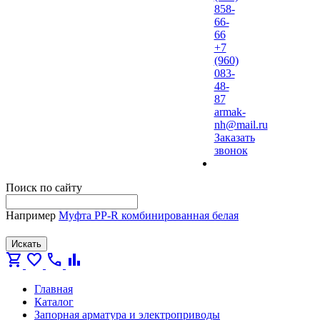
858-
66-
66
+7
(960)
083-
48-
87
armak-
nh@mail.ru
Заказать
звонок
Поиск по сайту
Например
Муфта PP-R комбинированная белая
Искать
shopping_cart
favorite
call
bar_chart
Главная
Каталог
Запорная арматура и электроприводы