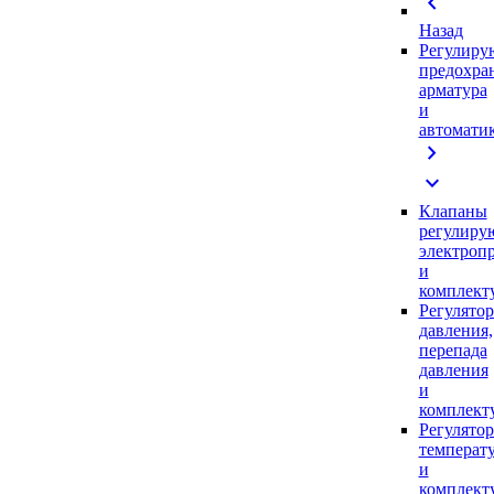
chevron_left
Назад
Регулиру
предохра
арматура
и
автомати
chevron_right
expand_more
Клапаны
регулиру
электроп
и
комплек
Регулято
давления,
перепада
давления
и
комплек
Регулято
температ
и
комплек