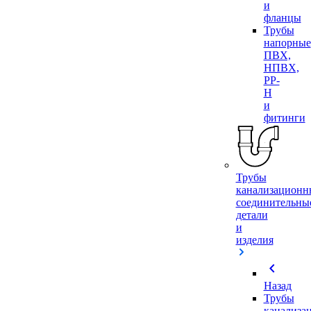
и
фланцы
Трубы
напорные
ПВХ,
НПВХ,
PP-
H
и
фитинги
Трубы
канализационн
соединительны
детали
и
изделия
chevron_left
Назад
Трубы
канализа