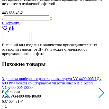
не является публичной офертой.
443 686.43 ₽
-
+
В корзину
favorite
leaderboard
ОПИСАНИЕ
ДОСТАВКА
Внешний вид изделия и количество присоединительных
отверстий зависит от Ду, Pу и может отличаться от
представленного на фото
Похожие товары
Задвижка шиберная односторонняя чугун VG4400-00NI Ду
600 Ру4 межфл со штурвалом уплотнение: NBR Tecofi
3
VG4400-00NI0600
В наличии
Арт.
VG4400-00NI0600
А
637 604.31 ₽
4
-
+
-