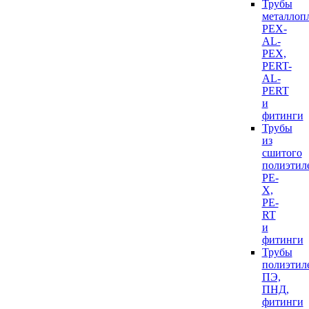
Трубы
металлоп
PEX-
AL-
PEX,
PERT-
AL-
PERT
и
фитинги
Трубы
из
сшитого
полиэтил
PE-
X,
PE-
RT
и
фитинги
Трубы
полиэтил
ПЭ,
ПНД,
фитинги