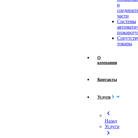
и
соединит
части
Системы
автомати
пожароту
Сопутст
товары
О
компании
Контакты
Услуги
chevron_left
Назад
Услуги
chevron_right