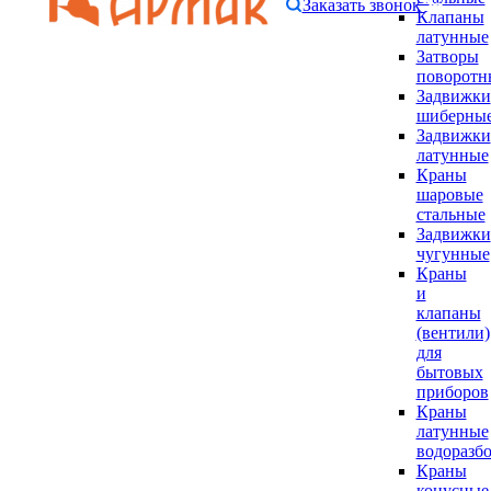
Заказать звонок
Клапаны
латунные
Затворы
поворотн
Задвижки
шиберны
Задвижки
латунные
Краны
шаровые
стальные
Задвижки
чугунные
Краны
и
клапаны
(вентили)
для
бытовых
приборов
Краны
латунные
водоразб
Краны
конусные