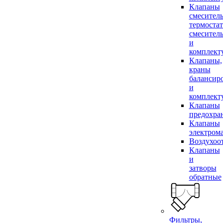
Клапаны
смесител
термоста
смесител
и
комплек
Клапаны,
краны
балансир
и
комплек
Клапаны
предохра
Клапаны
электром
Воздухоо
Клапаны
и
затворы
обратные
Фильтры,