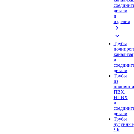
соединит
детали
и
изделия
chevron_right
expand_more
Трубы
полипроп
канализа
и
соединит
детали
Трубы
из
поливини
ПВХ,
НПВХ
и
соединит
детали
Трубы
чугунные
ЧК