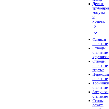
Детали
трубопро
хомуты
и
крепеж
chevron_right
expand_more
Фланцы
стальные
Отводы
стальные
крутоизо
Отводы
стальные
гнутые
Переходы
стальные
Тройник
стальные
Заглушки
стальные
Сгоны,
бочата,