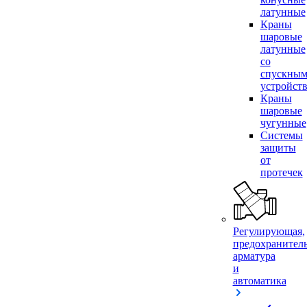
латунные
Краны
шаровые
латунные
со
спускны
устройст
Краны
шаровые
чугунные
Системы
защиты
от
протечек
Регулирующая,
предохранител
арматура
и
автоматика