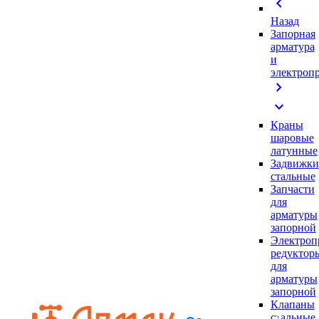
chevron_left
Назад
Запорная
арматура
и
электроп
chevron_right
expand_more
Краны
шаровые
латунные
Задвижки
стальные
Запчасти
для
арматуры
запорной
Электроп
редуктор
для
арматуры
запорной
Клапаны
стальные