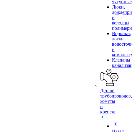
чугунные
Люки,
дождепр
и
колодцы
полимер
Воронки,
лотки
водосточ
и
комплек
Клапаны
канализа
Детали
трубопроводов,
хомуты
и
крепеж
chevron_left
Назад