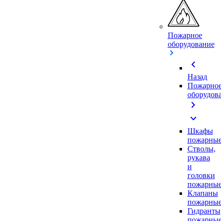
Пожарное
оборудование
chevron_left
Назад
Пожарно
оборудов
chevron_right
expand_more
Шкафы
пожарны
Стволы,
рукава
и
головки
пожарны
Клапаны
пожарны
Гидранты
пожарны