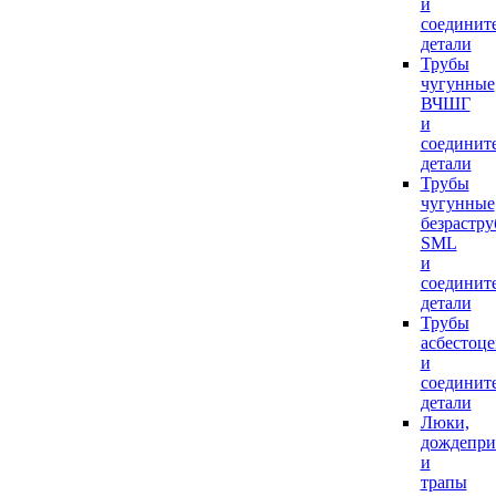
и
соединит
детали
Трубы
чугунные
ВЧШГ
и
соединит
детали
Трубы
чугунные
безрастр
SML
и
соединит
детали
Трубы
асбестоц
и
соединит
детали
Люки,
дождепр
и
трапы