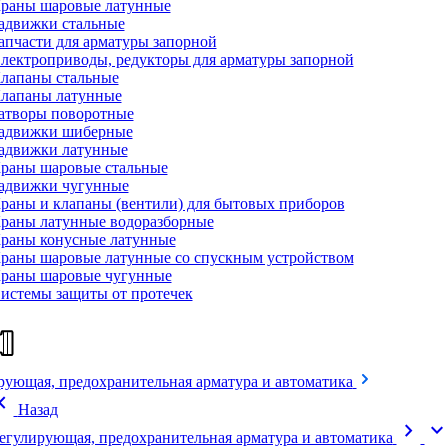
раны шаровые латунные
адвижки стальные
апчасти для арматуры запорной
лектроприводы, редукторы для арматуры запорной
лапаны стальные
лапаны латунные
атворы поворотные
адвижки шиберные
адвижки латунные
раны шаровые стальные
адвижки чугунные
раны и клапаны (вентили) для бытовых приборов
раны латунные водоразборные
раны конусные латунные
раны шаровые латунные со спускным устройством
раны шаровые чугунные
истемы защиты от протечек
рующая, предохранительная арматура и автоматика
on_left
Назад
chevron_right
expand_mor
егулирующая, предохранительная арматура и автоматика