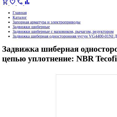
shopping_cart
favorite
call
bar_chart
Главная
Каталог
Запорная арматура и электроприводы
Задвижки шиберные
Задвижки шиберные с маховиком, рычагом, редуктором
Задвижка шиберная односторонняя чугун VG4400-01NI Д
Задвижка шиберная односторо
цепью уплотнение: NBR Tecof