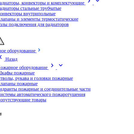
chevron_right
expand_more
адиаторы, конвекторы и комплектующие
адиаторы стальные трубчатые
онвекторы внутрипольные
лапаны и элементы термостатические
злы подключения для радиаторов
ое оборудование
on_left
Назад
chevron_right
expand_more
ожарное оборудование
кафы пожарные
тволы, рукава и головки пожарные
лапаны пожарные
идранты пожарные и соединительные части
истемы автоматического пожаротушения
опутствующие товары
и