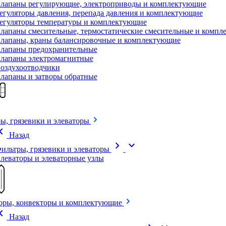
лапаны регулирующие, электроприводы и комплектующие
егуляторы давления, перепада давления и комплектующие
егуляторы температуры и комплектующие
лапаны смесительные, термостатические смесительные и комп
лапаны, краны балансировочные и комплектующие
лапаны предохранительные
лапаны электромагнитные
оздухоотводчики
лапаны и затворы обратные
ы, грязевики и элеваторы
on_left
Назад
chevron_right
expand_more
ильтры, грязевики и элеваторы
леваторы и элеваторные узлы
оры, конвекторы и комплектующие
on_left
Назад