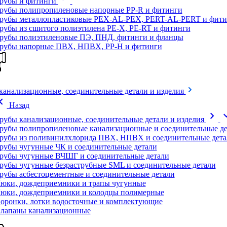
рубы и фитинги
рубы полипропиленовые напорные PP-R и фитинги
рубы металлопластиковые PEX-AL-PEX, PERT-AL-PERT и фити
рубы из сшитого полиэтилена PE-X, PE-RT и фитинги
рубы полиэтиленовые ПЭ, ПНД, фитинги и фланцы
рубы напорные ПВХ, НПВХ, PP-H и фитинги
канализационные, соединительные детали и изделия
on_left
Назад
chevron_right
expand
рубы канализационные, соединительные детали и изделия
рубы полипропиленовые канализационные и соединительные де
рубы из поливинилхлорида ПВХ, НПВХ и соединительные дета
рубы чугунные ЧК и соединительные детали
рубы чугунные ВЧШГ и соединительные детали
рубы чугунные безраструбные SML и соединительные детали
рубы асбестоцементные и соединительные детали
юки, дождеприемники и трапы чугунные
юки, дождеприемники и колодцы полимерные
оронки, лотки водосточные и комплектующие
лапаны канализационные