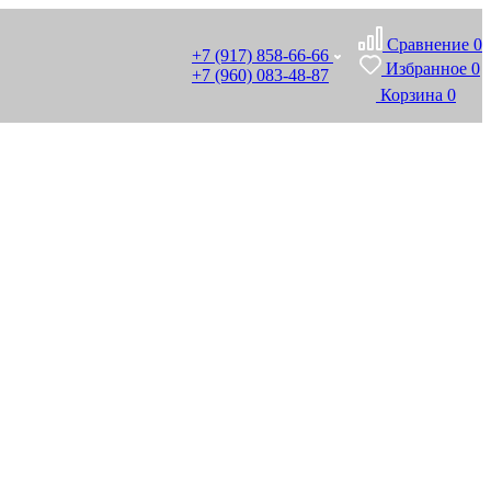
Сравнение
0
+7 (917) 858-66-66
Избранное
0
+7 (960) 083-48-87
Корзина
0