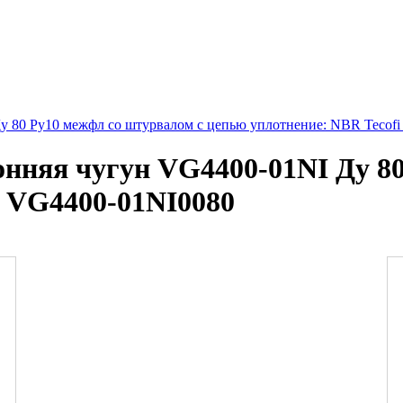
у 80 Ру10 межфл со штурвалом с цепью уплотнение: NBR Tecof
нняя чугун VG4400-01NI Ду 80
i VG4400-01NI0080