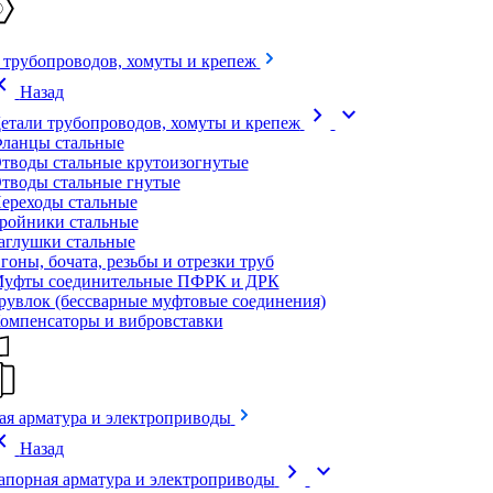
 трубопроводов, хомуты и крепеж
on_left
Назад
chevron_right
expand_more
етали трубопроводов, хомуты и крепеж
ланцы стальные
тводы стальные крутоизогнутые
тводы стальные гнутые
ереходы стальные
ройники стальные
аглушки стальные
гоны, бочата, резьбы и отрезки труб
уфты соединительные ПФРК и ДРК
рувлок (бессварные муфтовые соединения)
омпенсаторы и вибровставки
ая арматура и электроприводы
on_left
Назад
chevron_right
expand_more
апорная арматура и электроприводы