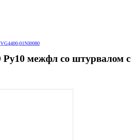
i VG4400-01NI0080
 Ру10 межфл со штурвалом с