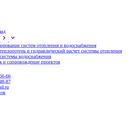
зад
chevron_right
expand_more
ирование систем отопления и водоснабжения
 теплопотерь и гидравлический расчет системы отопления
 системы водоснабжения
 и сопровождение проектов
66-66
48-87
l.ru
нок