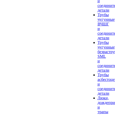
и
соединит
детали
Трубы
чугунные
ВЧШГ
и
соединит
детали
Трубы
чугунные
безрастр
SML
и
соединит
детали
Трубы
асбестоц
и
соединит
детали
Люки,
дождепр
и
трапы