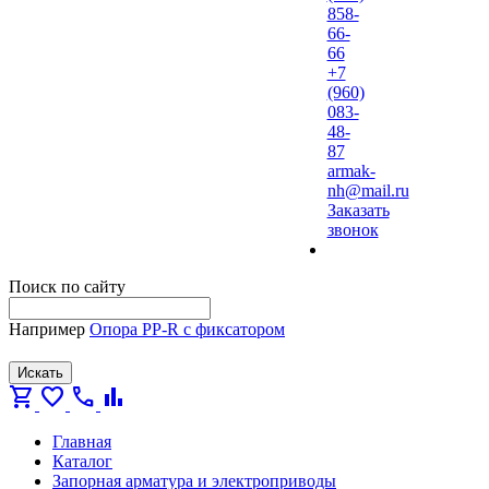
858-
66-
66
+7
(960)
083-
48-
87
armak-
nh@mail.ru
Заказать
звонок
Поиск по сайту
Например
Опора PP-R с фиксатором
Искать
shopping_cart
favorite
call
bar_chart
Главная
Каталог
Запорная арматура и электроприводы