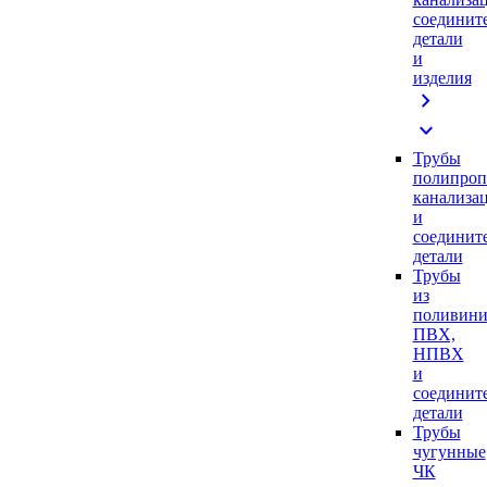
соединит
детали
и
изделия
chevron_right
expand_more
Трубы
полипроп
канализа
и
соединит
детали
Трубы
из
поливини
ПВХ,
НПВХ
и
соединит
детали
Трубы
чугунные
ЧК