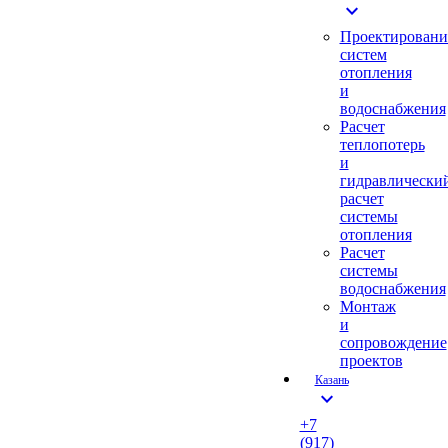
expand_more
Проектировани
систем
отопления
и
водоснабжения
Расчет
теплопотерь
и
гидравлически
расчет
системы
отопления
Расчет
системы
водоснабжения
Монтаж
и
сопровождение
проектов
Казань
expand_more
+7
(917)