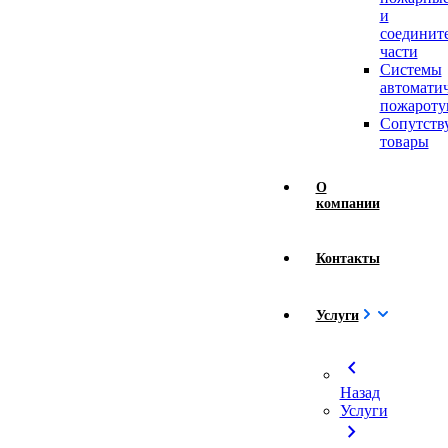
и
соединит
части
Системы
автомати
пожароту
Сопутст
товары
О
компании
Контакты
Услуги
chevron_left
Назад
Услуги
chevron_right