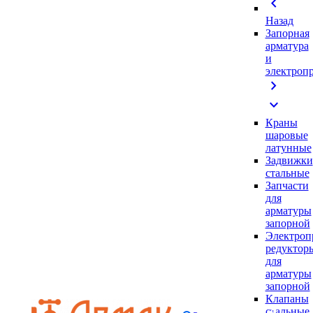
chevron_left
Назад
Запорная
арматура
и
электроп
chevron_right
expand_more
Краны
шаровые
латунные
Задвижки
стальные
Запчасти
для
арматуры
запорной
Электроп
редуктор
для
арматуры
запорной
Клапаны
стальные