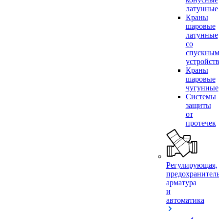
латунные
Краны
шаровые
латунные
со
спускны
устройст
Краны
шаровые
чугунные
Системы
защиты
от
протечек
Регулирующая,
предохранител
арматура
и
автоматика