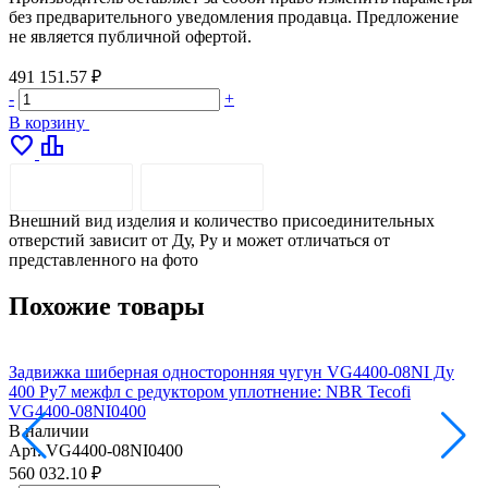
без предварительного уведомления продавца. Предложение
не является публичной офертой.
491 151.57 ₽
-
+
В корзину
favorite
leaderboard
ОПИСАНИЕ
ДОСТАВКА
Внешний вид изделия и количество присоединительных
отверстий зависит от Ду, Pу и может отличаться от
представленного на фото
Похожие товары
Задвижка шиберная односторонняя чугун VG4400-08NI Ду
З
400 Ру7 межфл с редуктором уплотнение: NBR Tecofi
4
VG4400-08NI0400
В наличии
Арт.
VG4400-08NI0400
А
560 032.10 ₽
5