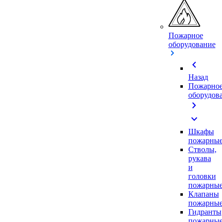
Пожарное
оборудование
chevron_left
Назад
Пожарно
оборудов
chevron_right
expand_more
Шкафы
пожарны
Стволы,
рукава
и
головки
пожарны
Клапаны
пожарны
Гидранты
пожарны