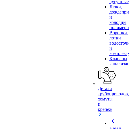
чугунные
Люки,
дождепр
и
колодцы
полимер
Воронки,
лотки
водосточ
и
комплек
Клапаны
канализа
Детали
трубопроводов,
хомуты
и
крепеж
chevron_left
Назад