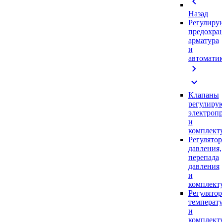
chevron_left
Назад
Регулиру
предохра
арматура
и
автомати
chevron_right
expand_more
Клапаны
регулиру
электроп
и
комплек
Регулято
давления,
перепада
давления
и
комплек
Регулято
температ
и
комплек