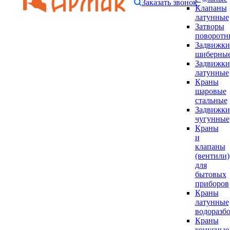
Заказать звонок
Клапаны
латунные
Затворы
поворотн
Задвижки
шиберны
Задвижки
латунные
Краны
шаровые
стальные
Задвижки
чугунные
Краны
и
клапаны
(вентили)
для
бытовых
приборов
Краны
латунные
водоразб
Краны
конусные