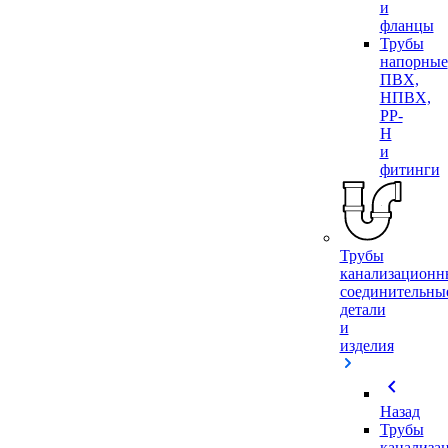
и
фланцы
Трубы
напорные
ПВХ,
НПВХ,
PP-
H
и
фитинги
Трубы
канализационн
соединительны
детали
и
изделия
chevron_left
Назад
Трубы
канализа