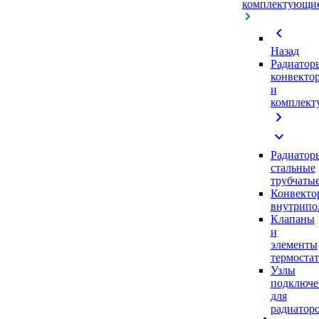
комплектующи
chevron_left
Назад
Радиатор
конвекто
и
комплек
chevron_right
expand_more
Радиатор
стальные
трубчаты
Конвекто
внутрипо
Клапаны
и
элементы
термоста
Узлы
подключе
для
радиатор