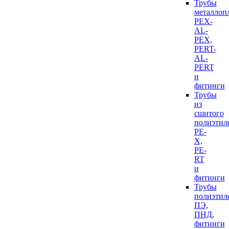
Трубы
металлоп
PEX-
AL-
PEX,
PERT-
AL-
PERT
и
фитинги
Трубы
из
сшитого
полиэтил
PE-
X,
PE-
RT
и
фитинги
Трубы
полиэтил
ПЭ,
ПНД,
фитинги