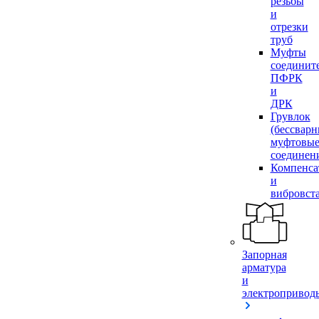
резьбы
и
отрезки
труб
Муфты
соединит
ПФРК
и
ДРК
Грувлок
(бессвар
муфтовы
соединен
Компенса
и
вибровст
Запорная
арматура
и
электропривод