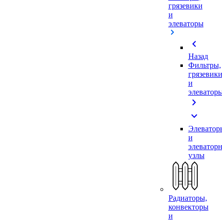
грязевики
и
элеваторы
chevron_left
Назад
Фильтры,
грязевик
и
элеватор
chevron_right
expand_more
Элеватор
и
элеватор
узлы
Радиаторы,
конвекторы
и