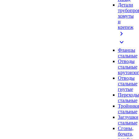
Детали
трубопро
хомуты
и
крепеж
chevron_right
expand_more
Фланцы
стальные
Отводы
стальные
крутоизо
Отводы
стальные
гнутые
Переходы
стальные
Тройник
стальные
Заглушки
стальные
Сгоны,
бочата,