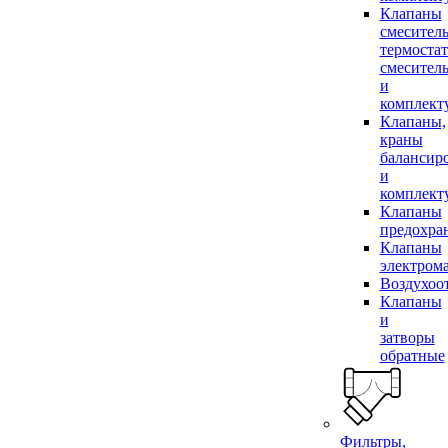
Клапаны
смесител
термоста
смесител
и
комплек
Клапаны,
краны
балансир
и
комплек
Клапаны
предохра
Клапаны
электром
Воздухоо
Клапаны
и
затворы
обратные
Фильтры,