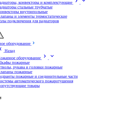
chevron_right
expand_more
адиаторы, конвекторы и комплектующие
адиаторы стальные трубчатые
онвекторы внутрипольные
лапаны и элементы термостатические
злы подключения для радиаторов
ое оборудование
on_left
Назад
chevron_right
expand_more
ожарное оборудование
кафы пожарные
тволы, рукава и головки пожарные
лапаны пожарные
идранты пожарные и соединительные части
истемы автоматического пожаротушения
опутствующие товары
и