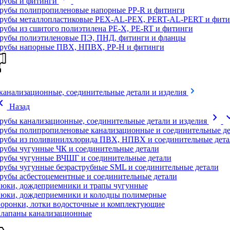
рубы и фитинги
рубы полипропиленовые напорные PP-R и фитинги
рубы металлопластиковые PEX-AL-PEX, PERT-AL-PERT и фити
рубы из сшитого полиэтилена PE-X, PE-RT и фитинги
рубы полиэтиленовые ПЭ, ПНД, фитинги и фланцы
рубы напорные ПВХ, НПВХ, PP-H и фитинги
канализационные, соединительные детали и изделия
on_left
Назад
chevron_right
expand
рубы канализационные, соединительные детали и изделия
рубы полипропиленовые канализационные и соединительные де
рубы из поливинилхлорида ПВХ, НПВХ и соединительные дета
рубы чугунные ЧК и соединительные детали
рубы чугунные ВЧШГ и соединительные детали
рубы чугунные безраструбные SML и соединительные детали
рубы асбестоцементные и соединительные детали
юки, дождеприемники и трапы чугунные
юки, дождеприемники и колодцы полимерные
оронки, лотки водосточные и комплектующие
лапаны канализационные