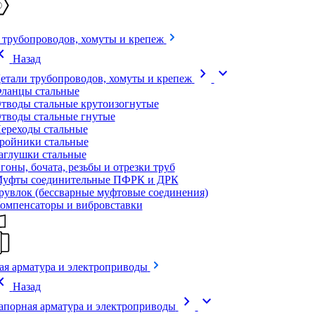
 трубопроводов, хомуты и крепеж
on_left
Назад
chevron_right
expand_more
етали трубопроводов, хомуты и крепеж
ланцы стальные
тводы стальные крутоизогнутые
тводы стальные гнутые
ереходы стальные
ройники стальные
аглушки стальные
гоны, бочата, резьбы и отрезки труб
уфты соединительные ПФРК и ДРК
рувлок (бессварные муфтовые соединения)
омпенсаторы и вибровставки
ая арматура и электроприводы
on_left
Назад
chevron_right
expand_more
апорная арматура и электроприводы