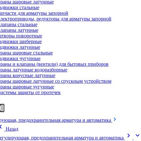
раны шаровые латунные
адвижки стальные
апчасти для арматуры запорной
лектроприводы, редукторы для арматуры запорной
лапаны стальные
лапаны латунные
атворы поворотные
адвижки шиберные
адвижки латунные
раны шаровые стальные
адвижки чугунные
раны и клапаны (вентили) для бытовых приборов
раны латунные водоразборные
раны конусные латунные
раны шаровые латунные со спускным устройством
раны шаровые чугунные
истемы защиты от протечек
рующая, предохранительная арматура и автоматика
on_left
Назад
chevron_right
expand_mor
егулирующая, предохранительная арматура и автоматика