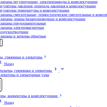
лапаны регулирующие, электроприводы и комплектующие
егуляторы давления, перепада давления и комплектующие
егуляторы температуры и комплектующие
лапаны смесительные, термостатические смесительные и комп
лапаны, краны балансировочные и комплектующие
лапаны предохранительные
лапаны электромагнитные
оздухоотводчики
лапаны и затворы обратные
ы, грязевики и элеваторы
on_left
Назад
chevron_right
expand_more
ильтры, грязевики и элеваторы
леваторы и элеваторные узлы
оры, конвекторы и комплектующие
on_left
Назад