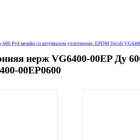
 600 Ру4 межфл со штурвалом уплотнение: EPDM Tecofi VG640
онняя нерж VG6400-00EP Ду 60
400-00EP0600