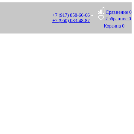
Сравнение
0
+7 (917) 858-66-66
Избранное
0
+7 (960) 083-48-87
Корзина
0