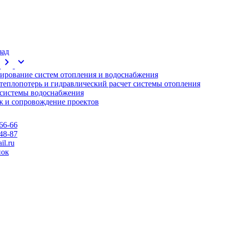
зад
chevron_right
expand_more
ирование систем отопления и водоснабжения
 теплопотерь и гидравлический расчет системы отопления
 системы водоснабжения
 и сопровождение проектов
66-66
48-87
l.ru
нок