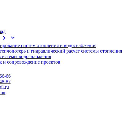
зад
chevron_right
expand_more
ирование систем отопления и водоснабжения
 теплопотерь и гидравлический расчет системы отопления
 системы водоснабжения
 и сопровождение проектов
66-66
48-87
l.ru
нок