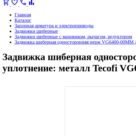
shopping_cart
favorite
call
bar_chart
Главная
Каталог
Запорная арматура и электроприводы
Задвижки шиберные
Задвижки шиберные с маховиком, рычагом, редуктором
Задвижка шиберная односторонняя нерж VG6400-00MM Д
Задвижка шиберная одностор
уплотнение: металл Tecofi V