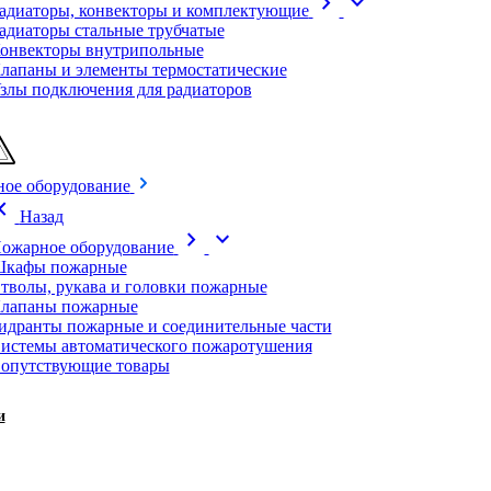
chevron_right
expand_more
адиаторы, конвекторы и комплектующие
адиаторы стальные трубчатые
онвекторы внутрипольные
лапаны и элементы термостатические
злы подключения для радиаторов
ое оборудование
on_left
Назад
chevron_right
expand_more
ожарное оборудование
кафы пожарные
тволы, рукава и головки пожарные
лапаны пожарные
идранты пожарные и соединительные части
истемы автоматического пожаротушения
опутствующие товары
и