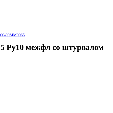
6400-00MM0065
5 Ру10 межфл со штурвалом