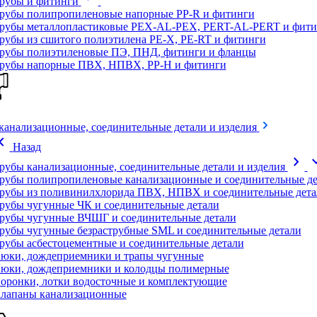
рубы и фитинги
рубы полипропиленовые напорные PP-R и фитинги
рубы металлопластиковые PEX-AL-PEX, PERT-AL-PERT и фити
рубы из сшитого полиэтилена PE-X, PE-RT и фитинги
рубы полиэтиленовые ПЭ, ПНД, фитинги и фланцы
рубы напорные ПВХ, НПВХ, PP-H и фитинги
канализационные, соединительные детали и изделия
on_left
Назад
chevron_right
expand
рубы канализационные, соединительные детали и изделия
рубы полипропиленовые канализационные и соединительные де
рубы из поливинилхлорида ПВХ, НПВХ и соединительные дета
рубы чугунные ЧК и соединительные детали
рубы чугунные ВЧШГ и соединительные детали
рубы чугунные безраструбные SML и соединительные детали
рубы асбестоцементные и соединительные детали
юки, дождеприемники и трапы чугунные
юки, дождеприемники и колодцы полимерные
оронки, лотки водосточные и комплектующие
лапаны канализационные