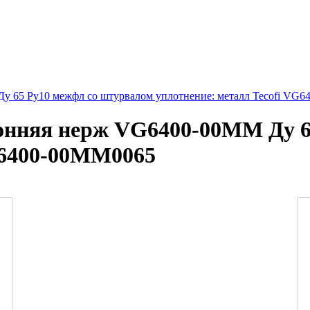
у 65 Ру10 межфл со штурвалом уплотнение: металл Tecofi VG
онняя нерж VG6400-00MM Ду 6
G6400-00MM0065