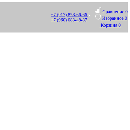
Сравнение
0
+7 (917) 858-66-66
Избранное
0
+7 (960) 083-48-87
Корзина
0