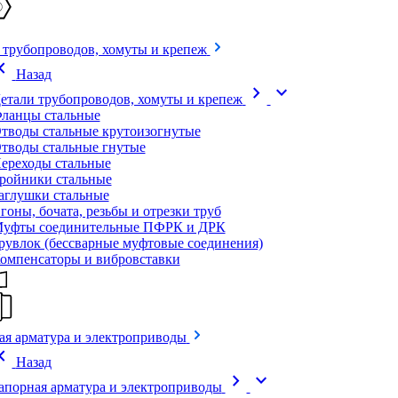
 трубопроводов, хомуты и крепеж
on_left
Назад
chevron_right
expand_more
етали трубопроводов, хомуты и крепеж
ланцы стальные
тводы стальные крутоизогнутые
тводы стальные гнутые
ереходы стальные
ройники стальные
аглушки стальные
гоны, бочата, резьбы и отрезки труб
уфты соединительные ПФРК и ДРК
рувлок (бессварные муфтовые соединения)
омпенсаторы и вибровставки
ая арматура и электроприводы
on_left
Назад
chevron_right
expand_more
апорная арматура и электроприводы