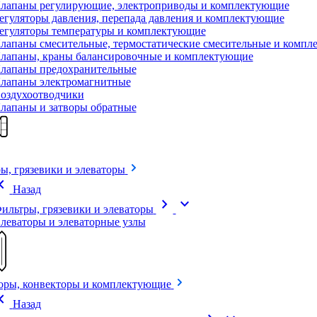
лапаны регулирующие, электроприводы и комплектующие
егуляторы давления, перепада давления и комплектующие
егуляторы температуры и комплектующие
лапаны смесительные, термостатические смесительные и комп
лапаны, краны балансировочные и комплектующие
лапаны предохранительные
лапаны электромагнитные
оздухоотводчики
лапаны и затворы обратные
ы, грязевики и элеваторы
on_left
Назад
chevron_right
expand_more
ильтры, грязевики и элеваторы
леваторы и элеваторные узлы
оры, конвекторы и комплектующие
on_left
Назад