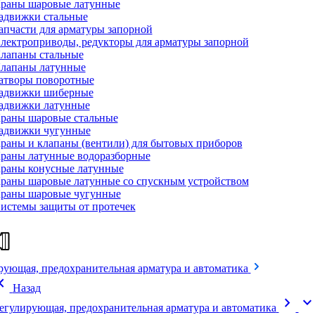
раны шаровые латунные
адвижки стальные
апчасти для арматуры запорной
лектроприводы, редукторы для арматуры запорной
лапаны стальные
лапаны латунные
атворы поворотные
адвижки шиберные
адвижки латунные
раны шаровые стальные
адвижки чугунные
раны и клапаны (вентили) для бытовых приборов
раны латунные водоразборные
раны конусные латунные
раны шаровые латунные со спускным устройством
раны шаровые чугунные
истемы защиты от протечек
рующая, предохранительная арматура и автоматика
on_left
Назад
chevron_right
expand_mor
егулирующая, предохранительная арматура и автоматика