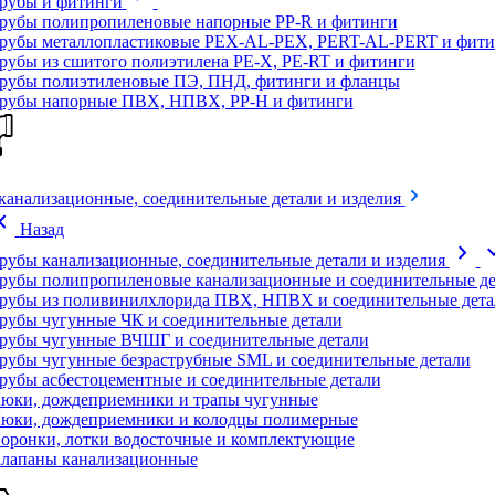
рубы и фитинги
рубы полипропиленовые напорные PP-R и фитинги
рубы металлопластиковые PEX-AL-PEX, PERT-AL-PERT и фити
рубы из сшитого полиэтилена PE-X, PE-RT и фитинги
рубы полиэтиленовые ПЭ, ПНД, фитинги и фланцы
рубы напорные ПВХ, НПВХ, PP-H и фитинги
канализационные, соединительные детали и изделия
on_left
Назад
chevron_right
expand
рубы канализационные, соединительные детали и изделия
рубы полипропиленовые канализационные и соединительные де
рубы из поливинилхлорида ПВХ, НПВХ и соединительные дета
рубы чугунные ЧК и соединительные детали
рубы чугунные ВЧШГ и соединительные детали
рубы чугунные безраструбные SML и соединительные детали
рубы асбестоцементные и соединительные детали
юки, дождеприемники и трапы чугунные
юки, дождеприемники и колодцы полимерные
оронки, лотки водосточные и комплектующие
лапаны канализационные