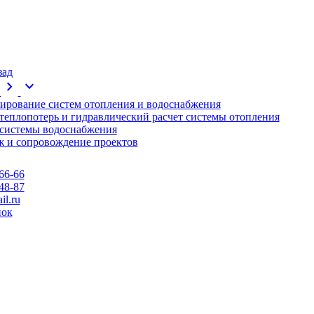
зад
chevron_right
expand_more
ирование систем отопления и водоснабжения
 теплопотерь и гидравлический расчет системы отопления
 системы водоснабжения
 и сопровождение проектов
66-66
48-87
l.ru
нок