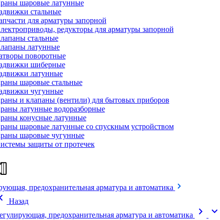
раны шаровые латунные
адвижки стальные
апчасти для арматуры запорной
лектроприводы, редукторы для арматуры запорной
лапаны стальные
лапаны латунные
атворы поворотные
адвижки шиберные
адвижки латунные
раны шаровые стальные
адвижки чугунные
раны и клапаны (вентили) для бытовых приборов
раны латунные водоразборные
раны конусные латунные
раны шаровые латунные со спускным устройством
раны шаровые чугунные
истемы защиты от протечек
рующая, предохранительная арматура и автоматика
on_left
Назад
chevron_right
expand_mor
егулирующая, предохранительная арматура и автоматика