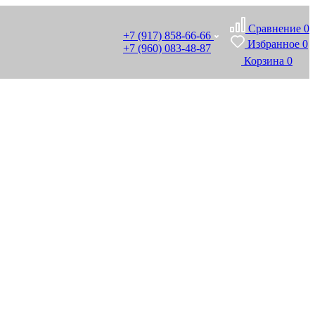
Сравнение
0
+7 (917) 858-66-66
Избранное
0
+7 (960) 083-48-87
Корзина
0