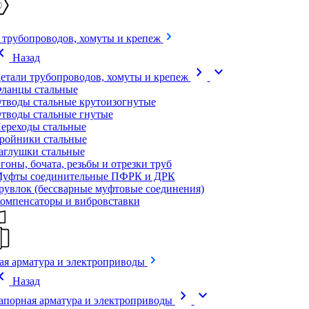
 трубопроводов, хомуты и крепеж
on_left
Назад
chevron_right
expand_more
етали трубопроводов, хомуты и крепеж
ланцы стальные
тводы стальные крутоизогнутые
тводы стальные гнутые
ереходы стальные
ройники стальные
аглушки стальные
гоны, бочата, резьбы и отрезки труб
уфты соединительные ПФРК и ДРК
рувлок (бессварные муфтовые соединения)
омпенсаторы и вибровставки
ая арматура и электроприводы
on_left
Назад
chevron_right
expand_more
апорная арматура и электроприводы