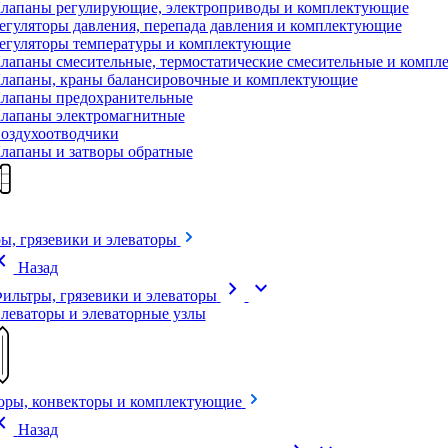
лапаны регулирующие, электроприводы и комплектующие
егуляторы давления, перепада давления и комплектующие
егуляторы температуры и комплектующие
лапаны смесительные, термостатические смесительные и комп
лапаны, краны балансировочные и комплектующие
лапаны предохранительные
лапаны электромагнитные
оздухоотводчики
лапаны и затворы обратные
ы, грязевики и элеваторы
on_left
Назад
chevron_right
expand_more
ильтры, грязевики и элеваторы
леваторы и элеваторные узлы
оры, конвекторы и комплектующие
on_left
Назад