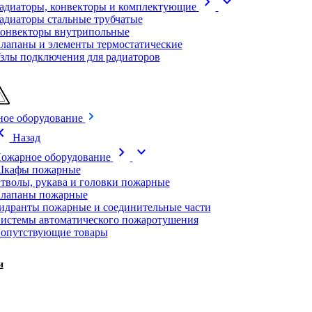
chevron_right
expand_more
адиаторы, конвекторы и комплектующие
адиаторы стальные трубчатые
онвекторы внутрипольные
лапаны и элементы термостатические
злы подключения для радиаторов
ое оборудование
on_left
Назад
chevron_right
expand_more
ожарное оборудование
кафы пожарные
тволы, рукава и головки пожарные
лапаны пожарные
идранты пожарные и соединительные части
истемы автоматического пожаротушения
опутствующие товары
и