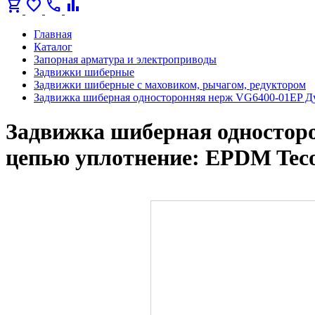
shopping_cart
favorite
call
bar_chart
Главная
Каталог
Запорная арматура и электроприводы
Задвижки шиберные
Задвижки шиберные с маховиком, рычагом, редуктором
Задвижка шиберная односторонняя нерж VG6400-01EP Ду
Задвижка шиберная односторо
цепью уплотнение: EPDM Tec