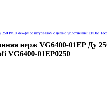
 250 Ру10 межфл со штурвалом с цепью уплотнение: EPDM Tec
нняя нерж VG6400-01EP Ду 25
ofi VG6400-01EP0250