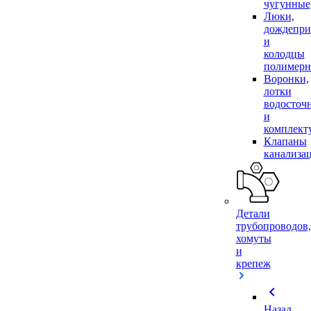
чугунные
Люки,
дождепр
и
колодцы
полимер
Воронки,
лотки
водосточ
и
комплек
Клапаны
канализа
Детали
трубопроводов,
хомуты
и
крепеж
chevron_left
Назад