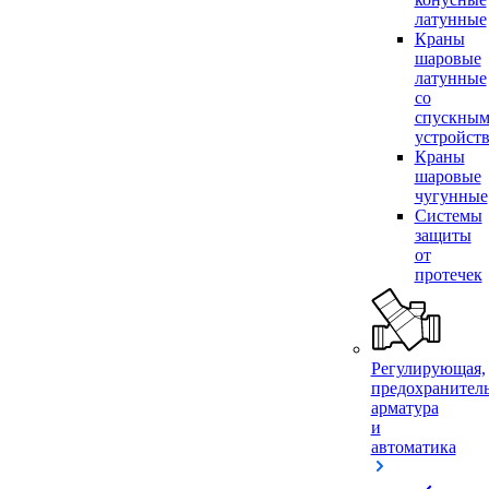
латунные
Краны
шаровые
латунные
со
спускны
устройст
Краны
шаровые
чугунные
Системы
защиты
от
протечек
Регулирующая,
предохранител
арматура
и
автоматика