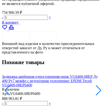
не является публичной офертой.
754 966.59 ₽
-
+
В корзину
favorite
leaderboard
ОПИСАНИЕ
ДОСТАВКА
Внешний вид изделия и количество присоединительных
отверстий зависит от Ду, Pу и может отличаться от
представленного на фото
Похожие товары
Задвижка шиберная односторонняя нерж VG6400-08EP Ду
З
400 Ру7 межфл с редуктором уплотнение: EPDM Tecofi
4
VG6400-08EP0400
В наличии
Арт.
VG6400-08EP0400
А
888 963.81 ₽
1
-
+
-