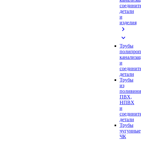
соединит
детали
и
изделия
chevron_right
expand_more
Трубы
полипроп
канализа
и
соединит
детали
Трубы
из
поливини
ПВХ,
НПВХ
и
соединит
детали
Трубы
чугунные
ЧК