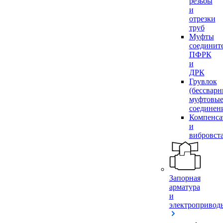
резьбы
и
отрезки
труб
Муфты
соединит
ПФРК
и
ДРК
Грувлок
(бессвар
муфтовы
соединен
Компенса
и
вибровст
Запорная
арматура
и
электропривод