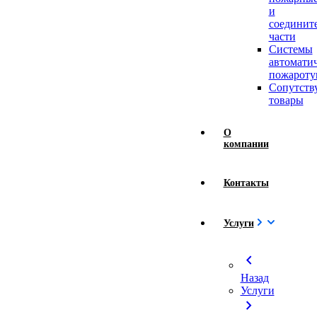
и
соединит
части
Системы
автомати
пожароту
Сопутст
товары
О
компании
Контакты
Услуги
chevron_left
Назад
Услуги
chevron_right