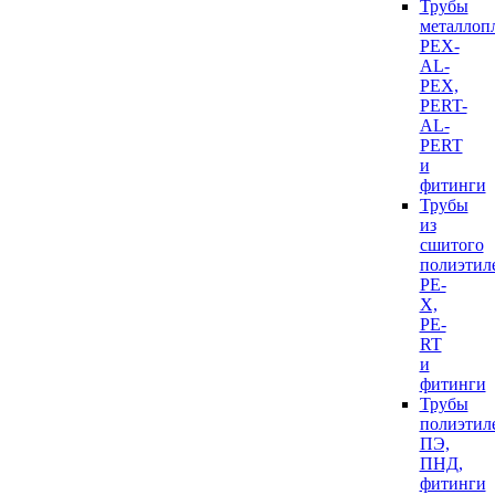
Трубы
металлоп
PEX-
AL-
PEX,
PERT-
AL-
PERT
и
фитинги
Трубы
из
сшитого
полиэтил
PE-
X,
PE-
RT
и
фитинги
Трубы
полиэтил
ПЭ,
ПНД,
фитинги