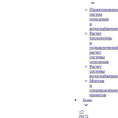
expand_more
Проектировани
систем
отопления
и
водоснабжения
Расчет
теплопотерь
и
гидравлически
расчет
системы
отопления
Расчет
системы
водоснабжения
Монтаж
и
сопровождение
проектов
Казань
expand_more
+7
(917)