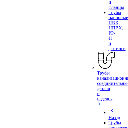
и
фланцы
Трубы
напорные
ПВХ,
НПВХ,
PP-
H
и
фитинги
Трубы
канализационн
соединительны
детали
и
изделия
chevron_left
Назад
Трубы
канализа