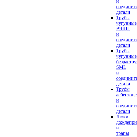
и
соединит
детали
Трубы
чугунные
ВЧШГ
и
соединит
детали
Трубы
чугунные
безрастр
SML
и
соединит
детали
Трубы
асбестоц
и
соединит
детали
Люки,
дождепр
и
трапы