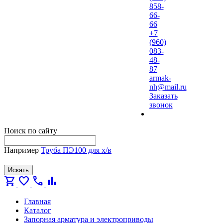
858-
66-
66
+7
(960)
083-
48-
87
armak-
nh@mail.ru
Заказать
звонок
Поиск по сайту
Например
Труба ПЭ100 для х/в
Искать
shopping_cart
favorite
call
bar_chart
Главная
Каталог
Запорная арматура и электроприводы