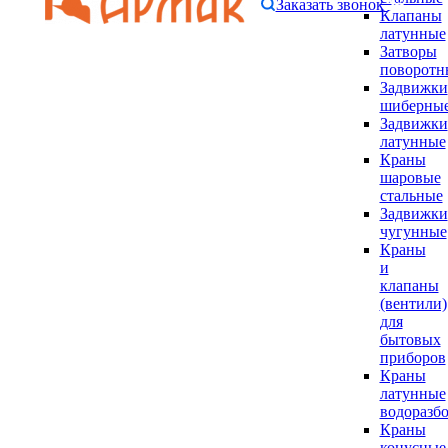
Заказать звонок
Клапаны
латунные
Затворы
поворотн
Задвижки
шиберны
Задвижки
латунные
Краны
шаровые
стальные
Задвижки
чугунные
Краны
и
клапаны
(вентили)
для
бытовых
приборов
Краны
латунные
водоразб
Краны
конусные