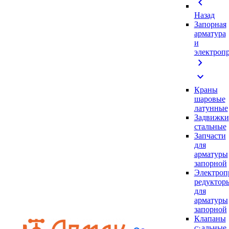
chevron_left
Назад
Запорная
арматура
и
электроп
chevron_right
expand_more
Краны
шаровые
латунные
Задвижки
стальные
Запчасти
для
арматуры
запорной
Электроп
редуктор
для
арматуры
запорной
Клапаны
стальные