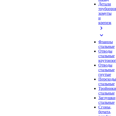
Детали
трубопро
хомуты
и
крепеж
chevron_right
expand_more
Фланцы
стальные
Отводы
стальные
крутоизо
Отводы
стальные
гнутые
Переходы
стальные
Тройник
стальные
Заглушки
стальные
Сгоны,
бочата,