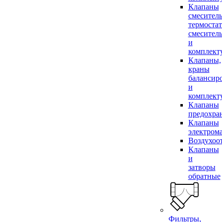
Клапаны
смесител
термоста
смесител
и
комплек
Клапаны,
краны
балансир
и
комплек
Клапаны
предохра
Клапаны
электром
Воздухоо
Клапаны
и
затворы
обратные
Фильтры,