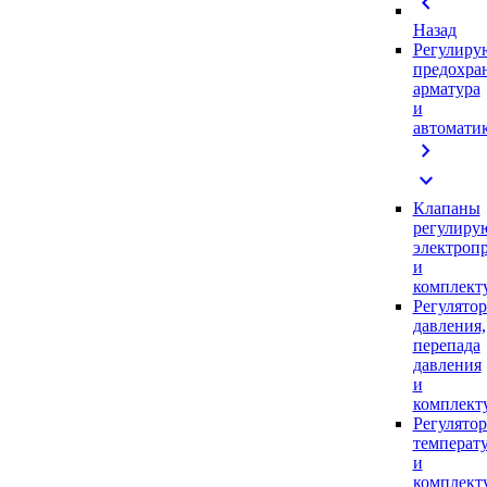
chevron_left
Назад
Регулиру
предохра
арматура
и
автомати
chevron_right
expand_more
Клапаны
регулиру
электроп
и
комплек
Регулято
давления,
перепада
давления
и
комплек
Регулято
температ
и
комплек