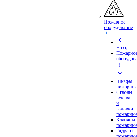
Пожарное
оборудование
chevron_left
Назад
Пожарно
оборудов
chevron_right
expand_more
Шкафы
пожарны
Стволы,
рукава
и
головки
пожарны
Клапаны
пожарны
Гидранты
пожарны