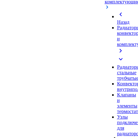
комплектующи
chevron_left
Назад
Радиатор
конвекто
и
комплек
chevron_right
expand_more
Радиатор
стальные
трубчаты
Конвекто
внутрипо
Клапаны
и
элементы
термоста
Узлы
подключе
для
радиатор