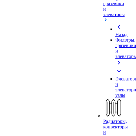
грязевики
и
элеваторы
chevron_left
Назад
Фильтры,
грязевик
и
элеватор
chevron_right
expand_more
Элеватор
и
элеватор
узлы
Радиаторы,
конвекторы
и