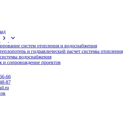
зад
chevron_right
expand_more
ирование систем отопления и водоснабжения
 теплопотерь и гидравлический расчет системы отопления
 системы водоснабжения
 и сопровождение проектов
66-66
48-87
l.ru
нок