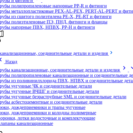
рубы и фитинги
рубы полипропиленовые напорные PP-R и фитинги
рубы металлопластиковые PEX-AL-PEX, PERT-AL-PERT и фити
рубы из сшитого полиэтилена PE-X, PE-RT и фитинги
рубы полиэтиленовые ПЭ, ПНД, фитинги и фланцы
рубы напорные ПВХ, НПВХ, PP-H и фитинги
канализационные, соединительные детали и изделия
on_left
Назад
chevron_right
expand
рубы канализационные, соединительные детали и изделия
рубы полипропиленовые канализационные и соединительные де
рубы из поливинилхлорида ПВХ, НПВХ и соединительные дета
рубы чугунные ЧК и соединительные детали
рубы чугунные ВЧШГ и соединительные детали
рубы чугунные безраструбные SML и соединительные детали
рубы асбестоцементные и соединительные детали
юки, дождеприемники и трапы чугунные
юки, дождеприемники и колодцы полимерные
оронки, лотки водосточные и комплектующие
лапаны канализационные