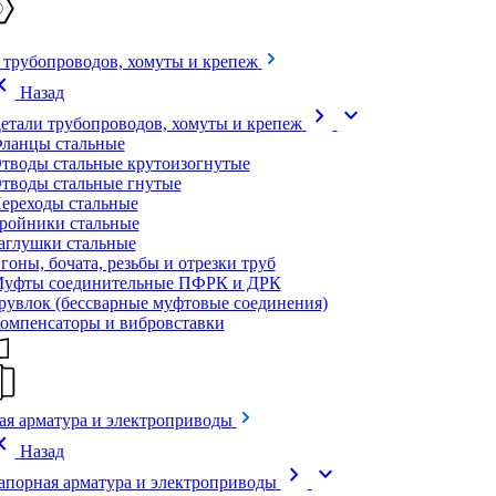
 трубопроводов, хомуты и крепеж
on_left
Назад
chevron_right
expand_more
етали трубопроводов, хомуты и крепеж
ланцы стальные
тводы стальные крутоизогнутые
тводы стальные гнутые
ереходы стальные
ройники стальные
аглушки стальные
гоны, бочата, резьбы и отрезки труб
уфты соединительные ПФРК и ДРК
рувлок (бессварные муфтовые соединения)
омпенсаторы и вибровставки
ая арматура и электроприводы
on_left
Назад
chevron_right
expand_more
апорная арматура и электроприводы