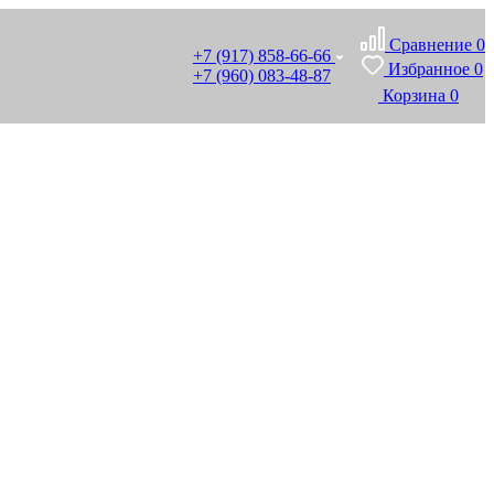
Сравнение
0
+7 (917) 858-66-66
Избранное
0
+7 (960) 083-48-87
Корзина
0