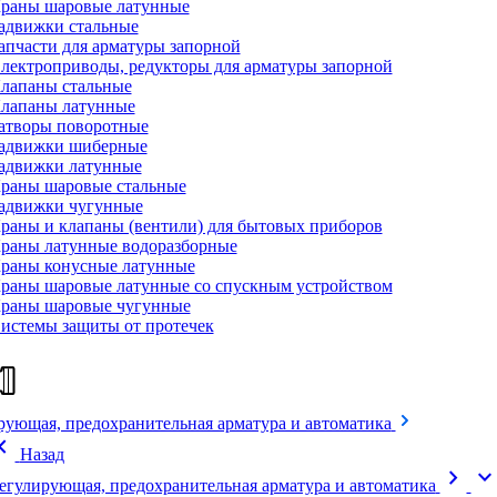
раны шаровые латунные
адвижки стальные
апчасти для арматуры запорной
лектроприводы, редукторы для арматуры запорной
лапаны стальные
лапаны латунные
атворы поворотные
адвижки шиберные
адвижки латунные
раны шаровые стальные
адвижки чугунные
раны и клапаны (вентили) для бытовых приборов
раны латунные водоразборные
раны конусные латунные
раны шаровые латунные со спускным устройством
раны шаровые чугунные
истемы защиты от протечек
рующая, предохранительная арматура и автоматика
on_left
Назад
chevron_right
expand_mor
егулирующая, предохранительная арматура и автоматика