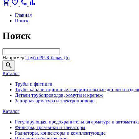
shopping_cart
favorite
call
bar_chart
Главная
Поиск
Поиск
Например
Труба PP-R белая Дн
search
Каталог
Трубы и фитинги
Трубы канализационные, соединительные детали и издел
Детали трубопроводов, хомуты и крепеж
Запорная арматура и электроприводы
Каталог
Регулирующая, предохранительная арматура и автоматик
Фильтры, грязевики и элеваторы
Радиаторы, конвекторы и комплектующие
Пожарное оборудование