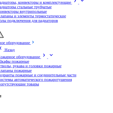
chevron_right
expand_more
адиаторы, конвекторы и комплектующие
адиаторы стальные трубчатые
онвекторы внутрипольные
лапаны и элементы термостатические
злы подключения для радиаторов
ое оборудование
on_left
Назад
chevron_right
expand_more
ожарное оборудование
кафы пожарные
тволы, рукава и головки пожарные
лапаны пожарные
идранты пожарные и соединительные части
истемы автоматического пожаротушения
опутствующие товары
и