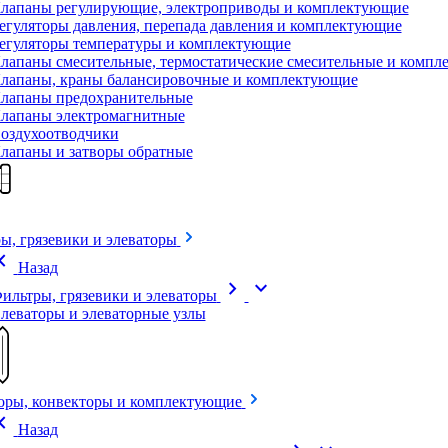
лапаны регулирующие, электроприводы и комплектующие
егуляторы давления, перепада давления и комплектующие
егуляторы температуры и комплектующие
лапаны смесительные, термостатические смесительные и комп
лапаны, краны балансировочные и комплектующие
лапаны предохранительные
лапаны электромагнитные
оздухоотводчики
лапаны и затворы обратные
ы, грязевики и элеваторы
on_left
Назад
chevron_right
expand_more
ильтры, грязевики и элеваторы
леваторы и элеваторные узлы
оры, конвекторы и комплектующие
on_left
Назад