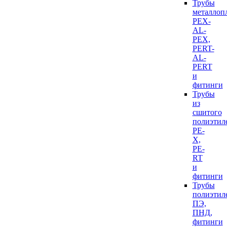
Трубы
металлоп
PEX-
AL-
PEX,
PERT-
AL-
PERT
и
фитинги
Трубы
из
сшитого
полиэтил
PE-
X,
PE-
RT
и
фитинги
Трубы
полиэтил
ПЭ,
ПНД,
фитинги