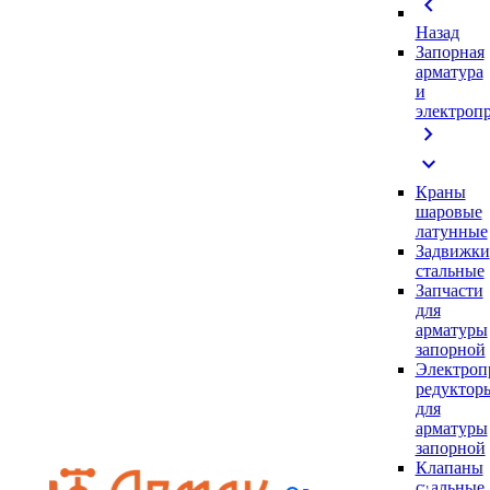
chevron_left
Назад
Запорная
арматура
и
электроп
chevron_right
expand_more
Краны
шаровые
латунные
Задвижки
стальные
Запчасти
для
арматуры
запорной
Электроп
редуктор
для
арматуры
запорной
Клапаны
стальные