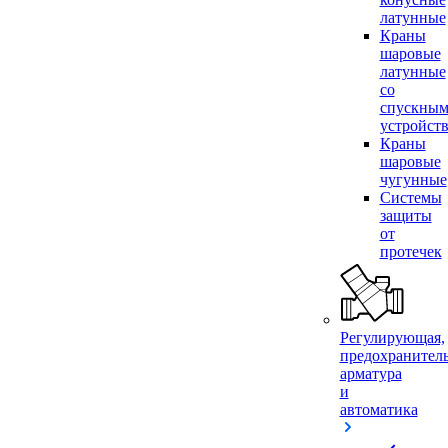
латунные
Краны
шаровые
латунные
со
спускны
устройст
Краны
шаровые
чугунные
Системы
защиты
от
протечек
Регулирующая,
предохранител
арматура
и
автоматика