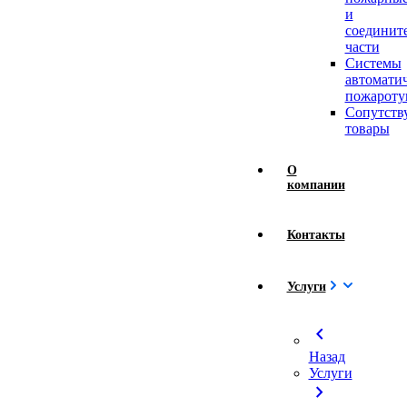
и
соединит
части
Системы
автомати
пожароту
Сопутст
товары
О
компании
Контакты
Услуги
chevron_left
Назад
Услуги
chevron_right