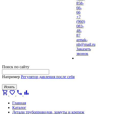
858-
66-
66
+7
(960)
083-
48-
87
armak-
nh@mail.ru
Заказать
звонок
Поиск по сайту
Например
Регулятор давления после себя
Искать
shopping_cart
favorite
call
bar_chart
Главная
Каталог
Детали трубопроводов, хомуты и крепеж