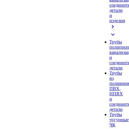
соединит
детали
и
изделия
chevron_right
expand_more
Трубы
полипроп
канализа
и
соединит
детали
Трубы
из
поливини
ПВХ,
НПВХ
и
соединит
детали
Трубы
чугунные
ЧК