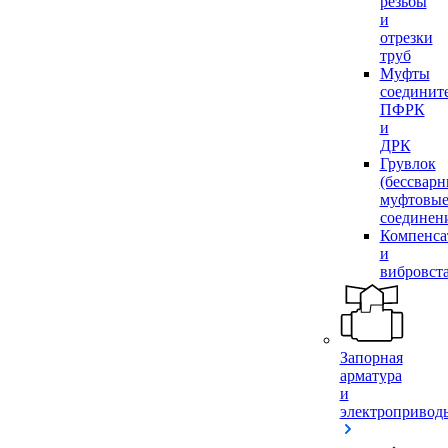
резьбы
и
отрезки
труб
Муфты
соединит
ПФРК
и
ДРК
Грувлок
(бессвар
муфтовы
соединен
Компенса
и
вибровст
Запорная
арматура
и
электропривод