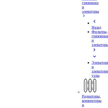
грязевики
и
элеваторы
chevron_left
Назад
Фильтры,
грязевик
и
элеватор
chevron_right
expand_more
Элеватор
и
элеватор
узлы
Радиаторы,
конвекторы
и