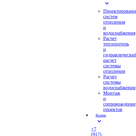
expand_more
Проектировани
систем
отопления
и
водоснабжения
Расчет
теплопотерь
и
гидравлически
расчет
системы
отопления
Расчет
системы
водоснабжения
Монтаж
и
сопровождение
проектов
Казань
expand_more
+7
(917)