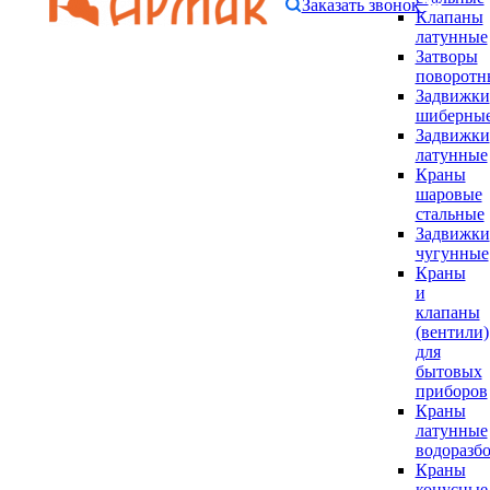
Заказать звонок
Клапаны
латунные
Затворы
поворотн
Задвижки
шиберны
Задвижки
латунные
Краны
шаровые
стальные
Задвижки
чугунные
Краны
и
клапаны
(вентили)
для
бытовых
приборов
Краны
латунные
водоразб
Краны
конусные