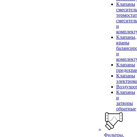
Клапаны
смесител
термоста
смесител
и
комплек
Клапаны,
краны
балансир
и
комплек
Клапаны
предохра
Клапаны
электром
Воздухоо
Клапаны
и
затворы
обратные
Фильтры,