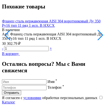
Похожие товары
Фланец сталь нержавеющая AISI 304 воротниковый Ду 350
Ф
Ру16 тип 11 ряд 1 исп. B HXCX
Р
В наличии
Арт.
Фланец сталь нержавеющая AISI 304 воротниковый Ду
А
350 Ру16 тип 11 ряд 1 исп. B HXCX
4
30 302.79 ₽
3
-
+
-
В корзину
В
Остались вопросы? Мы с Вами
свяжемся
*
Имя
*
Телефон
Отправить
Я согласен с
условиями
обработки персональных данных
Каталог