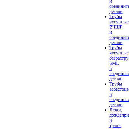
и
соединит
детали
Трубы
чугунные
ВЧШГ
и
соединит
детали
Трубы
чугунные
безрастр
SML
и
соединит
детали
Трубы
асбестоц
и
соединит
детали
Люки,
дождепр
и
трапы