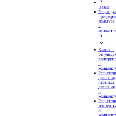
chevron_left
Назад
Регулиру
предохра
арматура
и
автомати
chevron_right
expand_more
Клапаны
регулиру
электроп
и
комплек
Регулято
давления,
перепада
давления
и
комплек
Регулято
температ
и
комплек