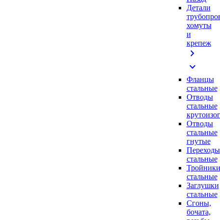
Детали
трубопро
хомуты
и
крепеж
chevron_right
expand_more
Фланцы
стальные
Отводы
стальные
крутоизо
Отводы
стальные
гнутые
Переходы
стальные
Тройник
стальные
Заглушки
стальные
Сгоны,
бочата,