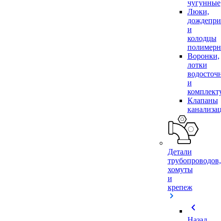
чугунные
Люки,
дождепр
и
колодцы
полимер
Воронки,
лотки
водосточ
и
комплек
Клапаны
канализа
Детали
трубопроводов,
хомуты
и
крепеж
chevron_left
Назад