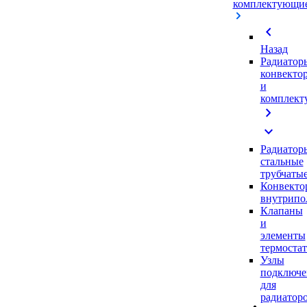
комплектующи
chevron_left
Назад
Радиатор
конвекто
и
комплек
chevron_right
expand_more
Радиатор
стальные
трубчаты
Конвекто
внутрипо
Клапаны
и
элементы
термоста
Узлы
подключе
для
радиатор