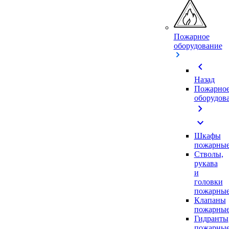
Пожарное
оборудование
chevron_left
Назад
Пожарно
оборудов
chevron_right
expand_more
Шкафы
пожарны
Стволы,
рукава
и
головки
пожарны
Клапаны
пожарны
Гидранты
пожарны