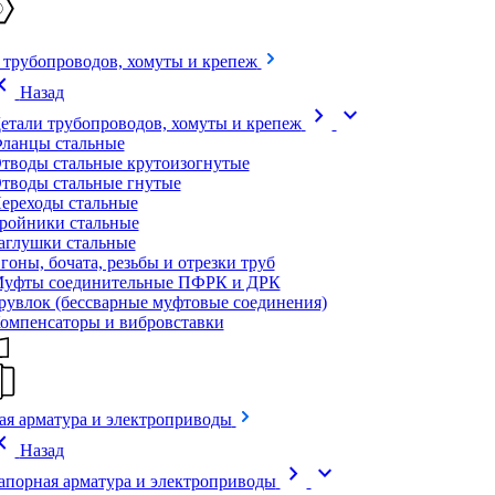
 трубопроводов, хомуты и крепеж
on_left
Назад
chevron_right
expand_more
етали трубопроводов, хомуты и крепеж
ланцы стальные
тводы стальные крутоизогнутые
тводы стальные гнутые
ереходы стальные
ройники стальные
аглушки стальные
гоны, бочата, резьбы и отрезки труб
уфты соединительные ПФРК и ДРК
рувлок (бессварные муфтовые соединения)
омпенсаторы и вибровставки
ая арматура и электроприводы
on_left
Назад
chevron_right
expand_more
апорная арматура и электроприводы