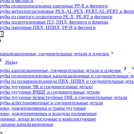
рубы и фитинги
рубы полипропиленовые напорные PP-R и фитинги
рубы металлопластиковые PEX-AL-PEX, PERT-AL-PERT и фити
рубы из сшитого полиэтилена PE-X, PE-RT и фитинги
рубы полиэтиленовые ПЭ, ПНД, фитинги и фланцы
рубы напорные ПВХ, НПВХ, PP-H и фитинги
канализационные, соединительные детали и изделия
on_left
Назад
chevron_right
expand
рубы канализационные, соединительные детали и изделия
рубы полипропиленовые канализационные и соединительные де
рубы из поливинилхлорида ПВХ, НПВХ и соединительные дета
рубы чугунные ЧК и соединительные детали
рубы чугунные ВЧШГ и соединительные детали
рубы чугунные безраструбные SML и соединительные детали
рубы асбестоцементные и соединительные детали
юки, дождеприемники и трапы чугунные
юки, дождеприемники и колодцы полимерные
оронки, лотки водосточные и комплектующие
лапаны канализационные