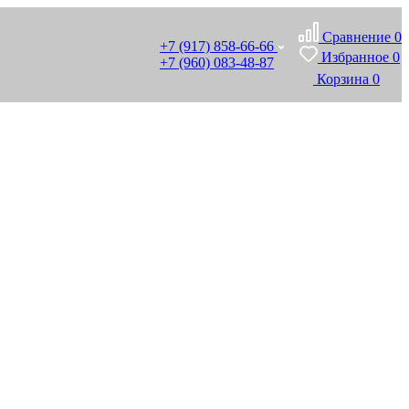
Сравнение
0
+7 (917) 858-66-66
Избранное
0
+7 (960) 083-48-87
Корзина
0