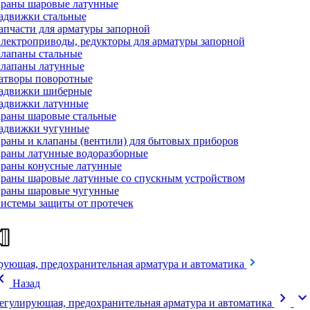
раны шаровые латунные
адвижки стальные
апчасти для арматуры запорной
лектроприводы, редукторы для арматуры запорной
лапаны стальные
лапаны латунные
атворы поворотные
адвижки шиберные
адвижки латунные
раны шаровые стальные
адвижки чугунные
раны и клапаны (вентили) для бытовых приборов
раны латунные водоразборные
раны конусные латунные
раны шаровые латунные со спускным устройством
раны шаровые чугунные
истемы защиты от протечек
рующая, предохранительная арматура и автоматика
on_left
Назад
chevron_right
expand_mor
егулирующая, предохранительная арматура и автоматика