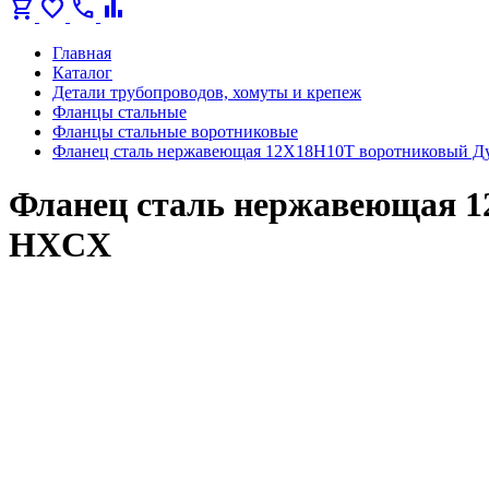
shopping_cart
favorite
call
bar_chart
Главная
Каталог
Детали трубопроводов, хомуты и крепеж
Фланцы стальные
Фланцы стальные воротниковые
Фланец сталь нержавеющая 12Х18Н10Т воротниковый Ду 
Фланец сталь нержавеющая 12
HXCX