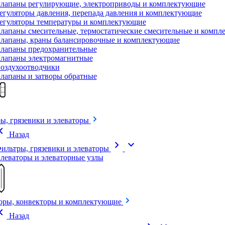
лапаны регулирующие, электроприводы и комплектующие
егуляторы давления, перепада давления и комплектующие
егуляторы температуры и комплектующие
лапаны смесительные, термостатические смесительные и комп
лапаны, краны балансировочные и комплектующие
лапаны предохранительные
лапаны электромагнитные
оздухоотводчики
лапаны и затворы обратные
ы, грязевики и элеваторы
on_left
Назад
chevron_right
expand_more
ильтры, грязевики и элеваторы
леваторы и элеваторные узлы
оры, конвекторы и комплектующие
on_left
Назад