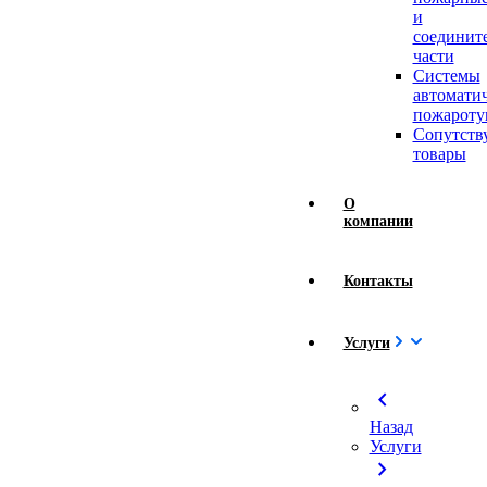
и
соединит
части
Системы
автомати
пожароту
Сопутст
товары
О
компании
Контакты
Услуги
chevron_left
Назад
Услуги
chevron_right