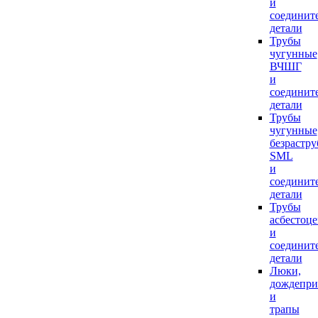
и
соединит
детали
Трубы
чугунные
ВЧШГ
и
соединит
детали
Трубы
чугунные
безрастр
SML
и
соединит
детали
Трубы
асбестоц
и
соединит
детали
Люки,
дождепр
и
трапы