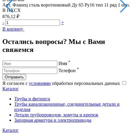
Арт.
Фланец сталь воротниковый Ду 65 Ру16 тип 11 ряд 1 исп.
А
B HXCX
876.12 ₽
1
-
+
-
В корзину
В
Остались вопросы? Мы с Вами
свяжемся
*
Имя
*
Телефон
Отправить
Я согласен с
условиями
обработки персональных данных
Каталог
Трубы и фитинги
Трубы канализационные, соединительные детали и
изделия
Детали трубопроводов, хомуты и крепеж
Запорная арматура и электроприводы
Каталог