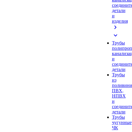
соединит
детали
и
изделия
chevron_right
expand_more
Трубы
полипроп
канализа
и
соединит
детали
Трубы
из
поливини
ПВХ,
НПВХ
и
соединит
детали
Трубы
чугунные
ЧК