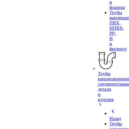
и
фланцы
Трубы
напорные
ПВХ,
НПВХ,
PP-
H
и
фитинги
Трубы
канализационн
соединительны
детали
и
изделия
chevron_left
Назад
Трубы
канализа