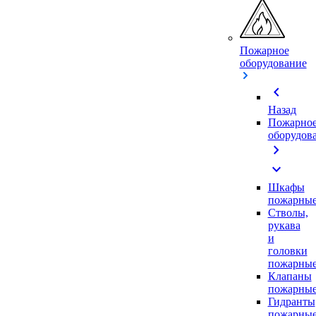
Пожарное
оборудование
chevron_left
Назад
Пожарно
оборудов
chevron_right
expand_more
Шкафы
пожарны
Стволы,
рукава
и
головки
пожарны
Клапаны
пожарны
Гидранты
пожарны