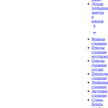
Детали
трубопро
хомуты
и
крепеж
chevron_right
expand_more
Фланцы
стальные
Отводы
стальные
крутоизо
Отводы
стальные
гнутые
Переходы
стальные
Тройник
стальные
Заглушки
стальные
Сгоны,
бочата,