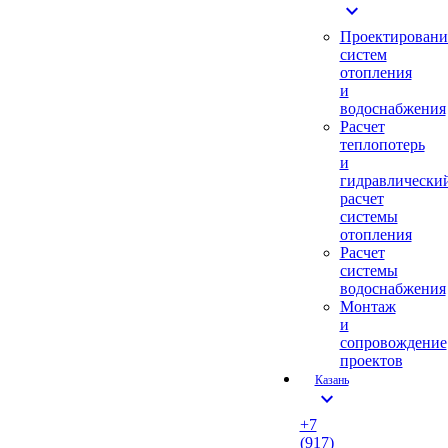
expand_more
Проектировани
систем
отопления
и
водоснабжения
Расчет
теплопотерь
и
гидравлически
расчет
системы
отопления
Расчет
системы
водоснабжения
Монтаж
и
сопровождение
проектов
Казань
expand_more
+7
(917)