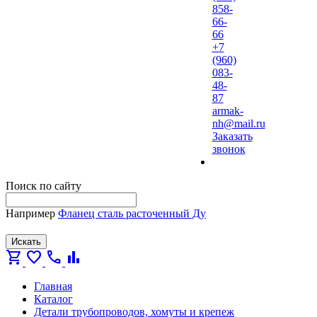
858-
66-
66
+7
(960)
083-
48-
87
armak-
nh@mail.ru
Заказать
звонок
Поиск по сайту
Например
Фланец сталь расточенный Ду
Искать
shopping_cart
favorite
call
bar_chart
Главная
Каталог
Детали трубопроводов, хомуты и крепеж