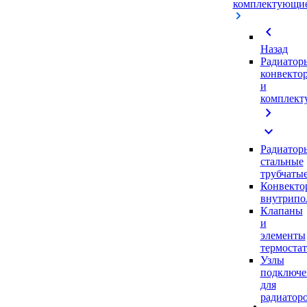
комплектующи
chevron_left
Назад
Радиатор
конвекто
и
комплек
chevron_right
expand_more
Радиатор
стальные
трубчаты
Конвекто
внутрипо
Клапаны
и
элементы
термоста
Узлы
подключе
для
радиатор