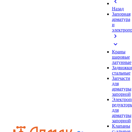
chevron_left
Назад
Запорная
арматура
и
электроп
chevron_right
expand_more
Краны
шаровые
латунные
Задвижки
стальные
Запчасти
для
арматуры
запорной
Электроп
редуктор
для
арматуры
запорной
Клапаны
стальные