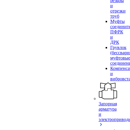
резьбы
и
отрезки
труб
Муфты
соединит
ПФРК
и
ДРК
Грувлок
(бессвар
муфтовы
соединен
Компенса
и
вибровст
Запорная
арматура
и
электропривод