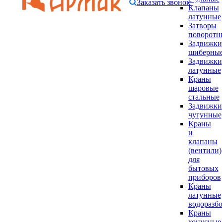
Заказать звонок
Клапаны
латунные
Затворы
поворотн
Задвижки
шиберны
Задвижки
латунные
Краны
шаровые
стальные
Задвижки
чугунные
Краны
и
клапаны
(вентили)
для
бытовых
приборов
Краны
латунные
водоразб
Краны
конусные