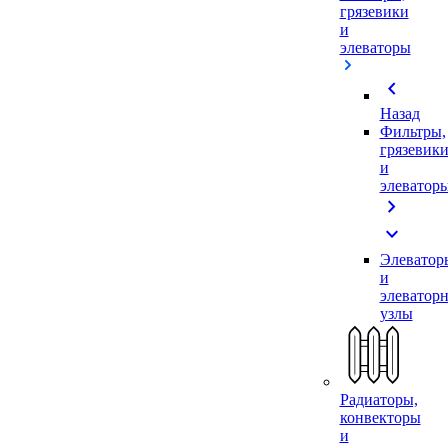
грязевики
и
элеваторы
chevron_left
Назад
Фильтры,
грязевик
и
элеватор
chevron_right
expand_more
Элеватор
и
элеватор
узлы
Радиаторы,
конвекторы
и