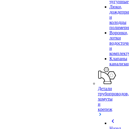
чугунные
Люки,
дождепр
и
колодцы
полимер
Воронки,
лотки
водосточ
и
комплек
Клапаны
канализа
Детали
трубопроводов,
хомуты
и
крепеж
chevron_left
Назад