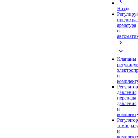
chevron_left
Назад
Регулиру
предохра
арматура
и
автомати
chevron_right
expand_more
Клапаны
регулиру
электроп
и
комплек
Регулято
давления,
перепада
давления
и
комплек
Регулято
температ
и
комплек