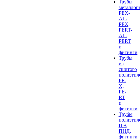
Трубы
металлоп
PEX-
AL-
PEX,
PERT-
AL-
PERT
и
фитинги
Трубы
из
сшитого
полиэтил
PE-
X,
PE-
RT
и
фитинги
Трубы
полиэтил
ПЭ,
ПНД,
фитинги