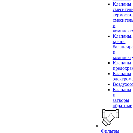
Клапаны
смесител
термоста
смесител
и
комплек
Клапаны,
краны
балансир
и
комплек
Клапаны
предохра
Клапаны
электром
Воздухоо
Клапаны
и
затворы
обратные
Фильтры,