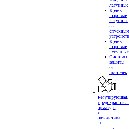
латунные
Краны
шаровые
латунные
со
спускны
устройст
Краны
шаровые
чугунные
Системы
защиты
от
протечек
Регулирующая,
предохранител
арматура
и
автоматика