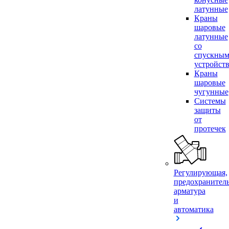
латунные
Краны
шаровые
латунные
со
спускны
устройст
Краны
шаровые
чугунные
Системы
защиты
от
протечек
Регулирующая,
предохранител
арматура
и
автоматика