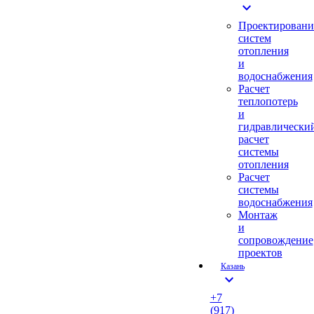
expand_more
Проектировани
систем
отопления
и
водоснабжения
Расчет
теплопотерь
и
гидравлически
расчет
системы
отопления
Расчет
системы
водоснабжения
Монтаж
и
сопровождение
проектов
Казань
expand_more
+7
(917)