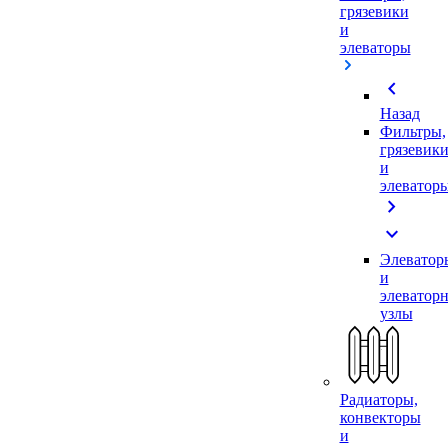
грязевики
и
элеваторы
chevron_left
Назад
Фильтры,
грязевик
и
элеватор
chevron_right
expand_more
Элеватор
и
элеватор
узлы
Радиаторы,
конвекторы
и