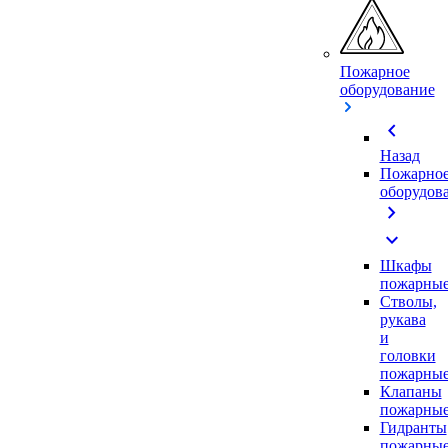
Пожарное
оборудование
chevron_left
Назад
Пожарно
оборудов
chevron_right
expand_more
Шкафы
пожарны
Стволы,
рукава
и
головки
пожарны
Клапаны
пожарны
Гидранты
пожарны