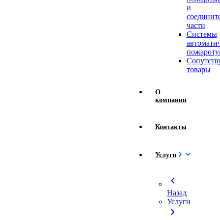
и
соединит
части
Системы
автомати
пожароту
Сопутст
товары
О
компании
Контакты
Услуги
chevron_left
Назад
Услуги
chevron_right