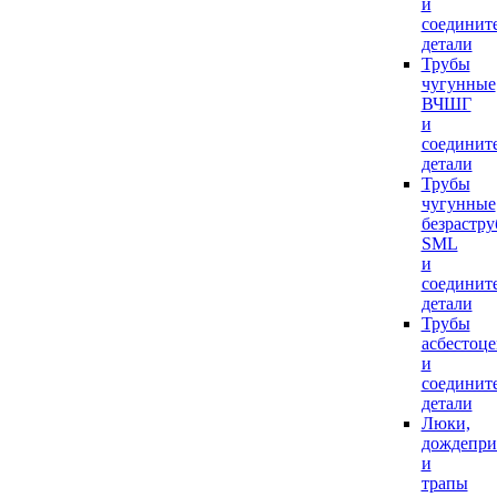
и
соединит
детали
Трубы
чугунные
ВЧШГ
и
соединит
детали
Трубы
чугунные
безрастр
SML
и
соединит
детали
Трубы
асбестоц
и
соединит
детали
Люки,
дождепр
и
трапы