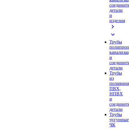
соединит
детали
и
изделия
chevron_right
expand_more
Трубы
полипроп
канализа
и
соединит
детали
Трубы
из
поливини
ПВХ,
НПВХ
и
соединит
детали
Трубы
чугунные
ЧК