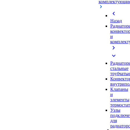
комплектующи
chevron_left
Назад
Радиатор
конвекто
и
комплек
chevron_right
expand_more
Радиатор
стальные
трубчаты
Конвекто
внутрипо
Клапаны
и
элементы
термоста
Узлы
подключе
для
радиатор