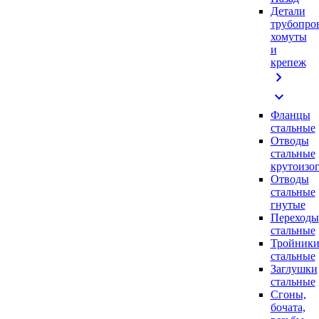
Детали
трубопро
хомуты
и
крепеж
chevron_right
expand_more
Фланцы
стальные
Отводы
стальные
крутоизо
Отводы
стальные
гнутые
Переходы
стальные
Тройник
стальные
Заглушки
стальные
Сгоны,
бочата,