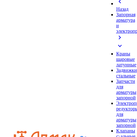
chevron_left
Назад
Запорная
арматура
и
электроп
chevron_right
expand_more
Краны
шаровые
латунные
Задвижки
стальные
Запчасти
для
арматуры
запорной
Электроп
редуктор
для
арматуры
запорной
Клапаны
стальные