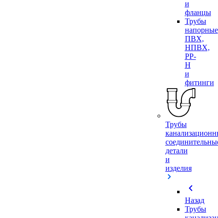
и
фланцы
Трубы
напорные
ПВХ,
НПВХ,
PP-
H
и
фитинги
Трубы
канализационн
соединительны
детали
и
изделия
chevron_left
Назад
Трубы
канализа