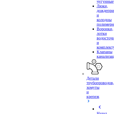
чугунные
Люки,
дождепр
и
колодцы
полимер
Воронки,
лотки
водосточ
и
комплек
Клапаны
канализа
Детали
трубопроводов,
хомуты
и
крепеж
chevron_left
Назад