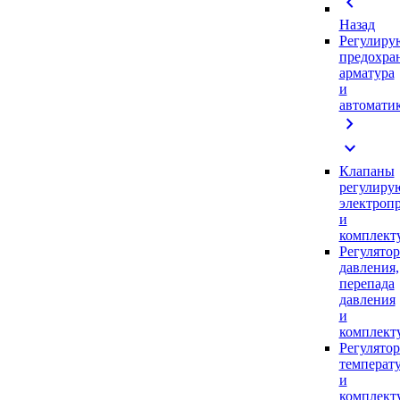
chevron_left
Назад
Регулиру
предохра
арматура
и
автомати
chevron_right
expand_more
Клапаны
регулиру
электроп
и
комплек
Регулято
давления,
перепада
давления
и
комплек
Регулято
температ
и
комплек