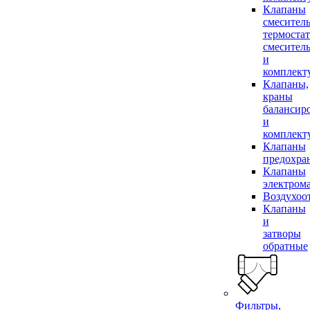
Клапаны
смесител
термоста
смесител
и
комплек
Клапаны,
краны
балансир
и
комплек
Клапаны
предохра
Клапаны
электром
Воздухоо
Клапаны
и
затворы
обратные
Фильтры,