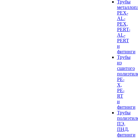
Трубы
металлоп
PEX-
AL-
PEX,
PERT-
AL-
PERT
и
фитинги
Трубы
из
сшитого
полиэтил
PE-
X,
PE-
RT
и
фитинги
Трубы
полиэтил
ПЭ,
ПНД,
фитинги