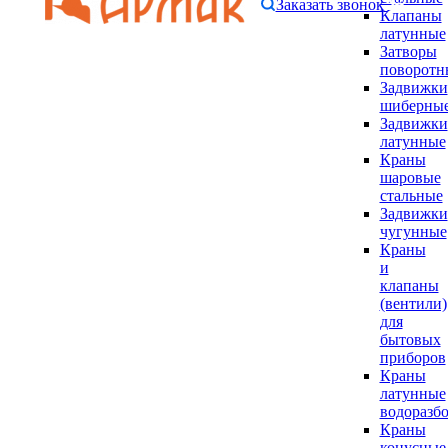
Заказать звонок
Клапаны
латунные
Затворы
поворотн
Задвижки
шиберны
Задвижки
латунные
Краны
шаровые
стальные
Задвижки
чугунные
Краны
и
клапаны
(вентили)
для
бытовых
приборов
Краны
латунные
водоразб
Краны
конусные