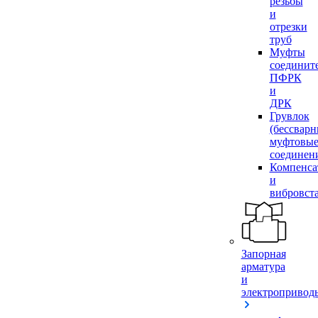
резьбы
и
отрезки
труб
Муфты
соединит
ПФРК
и
ДРК
Грувлок
(бессвар
муфтовы
соединен
Компенса
и
вибровст
Запорная
арматура
и
электропривод