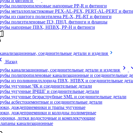
рубы и фитинги
рубы полипропиленовые напорные PP-R и фитинги
рубы металлопластиковые PEX-AL-PEX, PERT-AL-PERT и фити
рубы из сшитого полиэтилена PE-X, PE-RT и фитинги
рубы полиэтиленовые ПЭ, ПНД, фитинги и фланцы
рубы напорные ПВХ, НПВХ, PP-H и фитинги
канализационные, соединительные детали и изделия
on_left
Назад
chevron_right
expand
рубы канализационные, соединительные детали и изделия
рубы полипропиленовые канализационные и соединительные де
рубы из поливинилхлорида ПВХ, НПВХ и соединительные дета
рубы чугунные ЧК и соединительные детали
рубы чугунные ВЧШГ и соединительные детали
рубы чугунные безраструбные SML и соединительные детали
рубы асбестоцементные и соединительные детали
юки, дождеприемники и трапы чугунные
юки, дождеприемники и колодцы полимерные
оронки, лотки водосточные и комплектующие
лапаны канализационные