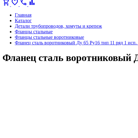
shopping_cart
favorite
call
bar_chart
Главная
Каталог
Детали трубопроводов, хомуты и крепеж
Фланцы стальные
Фланцы стальные воротниковые
Фланец сталь воротниковый Ду 65 Ру16 тип 11 ряд 1 исп
Фланец сталь воротниковый Ду