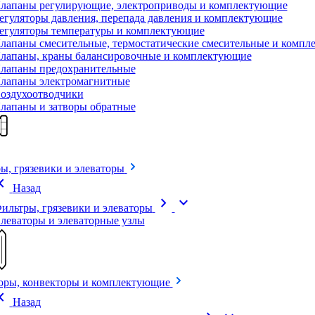
лапаны регулирующие, электроприводы и комплектующие
егуляторы давления, перепада давления и комплектующие
егуляторы температуры и комплектующие
лапаны смесительные, термостатические смесительные и комп
лапаны, краны балансировочные и комплектующие
лапаны предохранительные
лапаны электромагнитные
оздухоотводчики
лапаны и затворы обратные
ы, грязевики и элеваторы
on_left
Назад
chevron_right
expand_more
ильтры, грязевики и элеваторы
леваторы и элеваторные узлы
оры, конвекторы и комплектующие
on_left
Назад