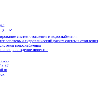
зад
chevron_right
expand_more
ирование систем отопления и водоснабжения
 теплопотерь и гидравлический расчет системы отопления
 системы водоснабжения
 и сопровождение проектов
66-66
48-87
l.ru
нок