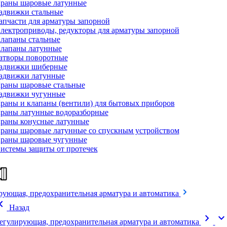
раны шаровые латунные
адвижки стальные
апчасти для арматуры запорной
лектроприводы, редукторы для арматуры запорной
лапаны стальные
лапаны латунные
атворы поворотные
адвижки шиберные
адвижки латунные
раны шаровые стальные
адвижки чугунные
раны и клапаны (вентили) для бытовых приборов
раны латунные водоразборные
раны конусные латунные
раны шаровые латунные со спускным устройством
раны шаровые чугунные
истемы защиты от протечек
рующая, предохранительная арматура и автоматика
on_left
Назад
chevron_right
expand_mor
егулирующая, предохранительная арматура и автоматика