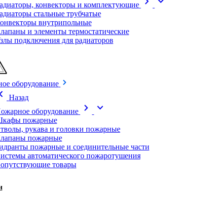
chevron_right
expand_more
адиаторы, конвекторы и комплектующие
адиаторы стальные трубчатые
онвекторы внутрипольные
лапаны и элементы термостатические
злы подключения для радиаторов
ое оборудование
on_left
Назад
chevron_right
expand_more
ожарное оборудование
кафы пожарные
тволы, рукава и головки пожарные
лапаны пожарные
идранты пожарные и соединительные части
истемы автоматического пожаротушения
опутствующие товары
и