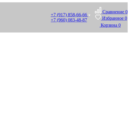
Сравнение
0
+7 (917) 858-66-66
Избранное
0
+7 (960) 083-48-87
Корзина
0