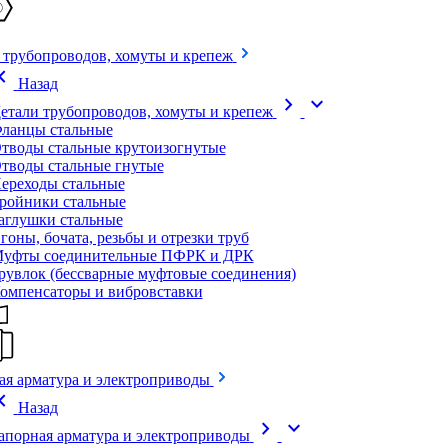
 трубопроводов, хомуты и крепеж
on_left
Назад
chevron_right
expand_more
етали трубопроводов, хомуты и крепеж
ланцы стальные
тводы стальные крутоизогнутые
тводы стальные гнутые
ереходы стальные
ройники стальные
аглушки стальные
гоны, бочата, резьбы и отрезки труб
уфты соединительные ПФРК и ДРК
рувлок (бессварные муфтовые соединения)
омпенсаторы и вибровставки
ая арматура и электроприводы
on_left
Назад
chevron_right
expand_more
апорная арматура и электроприводы