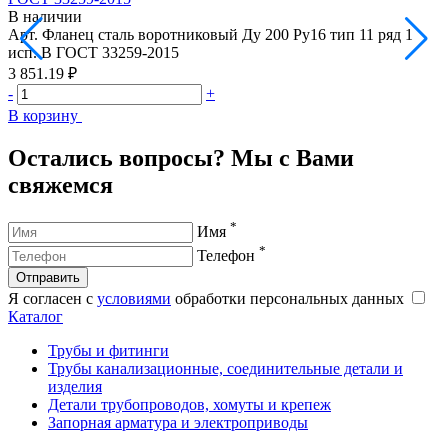
В наличии
Арт.
Фланец сталь воротниковый Ду 200 Ру16 тип 11 ряд 1
А
исп. B ГОСТ 33259-2015
и
3 851.19 ₽
6
-
+
-
В корзину
В
Остались вопросы? Мы с Вами
свяжемся
*
Имя
*
Телефон
Отправить
Я согласен с
условиями
обработки персональных данных
Каталог
Трубы и фитинги
Трубы канализационные, соединительные детали и
изделия
Детали трубопроводов, хомуты и крепеж
Запорная арматура и электроприводы