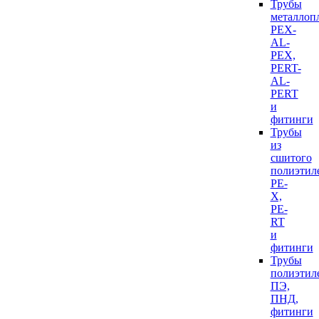
Трубы
металлоп
PEX-
AL-
PEX,
PERT-
AL-
PERT
и
фитинги
Трубы
из
сшитого
полиэтил
PE-
X,
PE-
RT
и
фитинги
Трубы
полиэтил
ПЭ,
ПНД,
фитинги