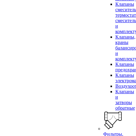
Клапаны
смесител
термоста
смесител
и
комплек
Клапаны,
краны
балансир
и
комплек
Клапаны
предохра
Клапаны
электром
Воздухоо
Клапаны
и
затворы
обратные
Фильтры,