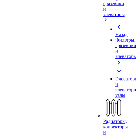
грязевики
и
элеваторы
chevron_left
Назад
Фильтры,
грязевик
и
элеватор
chevron_right
expand_more
Элеватор
и
элеватор
узлы
Радиаторы,
конвекторы
и