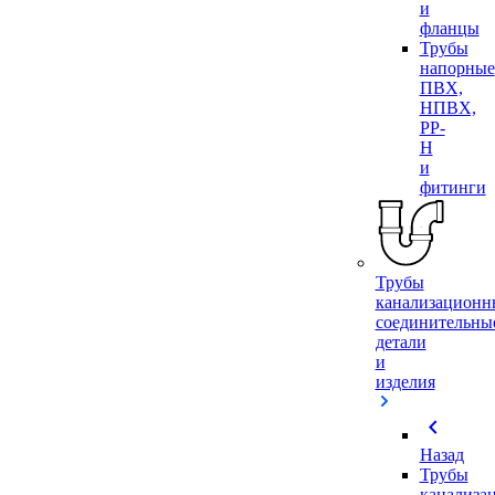
и
фланцы
Трубы
напорные
ПВХ,
НПВХ,
PP-
H
и
фитинги
Трубы
канализационн
соединительны
детали
и
изделия
chevron_left
Назад
Трубы
канализа