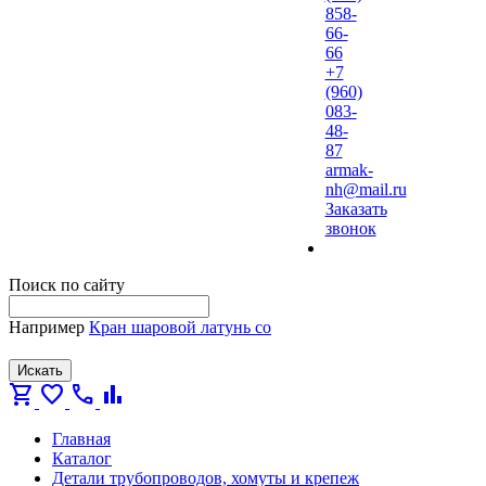
858-
66-
66
+7
(960)
083-
48-
87
armak-
nh@mail.ru
Заказать
звонок
Поиск по сайту
Например
Кран шаровой латунь со
Искать
shopping_cart
favorite
call
bar_chart
Главная
Каталог
Детали трубопроводов, хомуты и крепеж