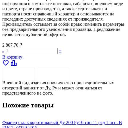
информация о комплекте поставки, габаритах, внешнем виде
и цвете, стране производства, а также сертификаты и
паспорта носят справочный характер и основываются на
последних доступных сведениях от производителя.
Производитель оставляет за собой право изменить параметры
без предварительного уведомления продавца. Предложение
не является публичной офертой.
2 807.70 ₽
-
+
В корзину
favorite
leaderboard
ОПИСАНИЕ
ДОСТАВКА
Внешний вид изделия и количество присоединительных
отверстий зависит от Ду, Ру и может отличаться от
представленного на фото.
Похожие товары
Фланец сталь воротниковый Ду 200 Ру16 тип 11 ряд 1 исп. B
Ф
ГОСТ 33259-2015