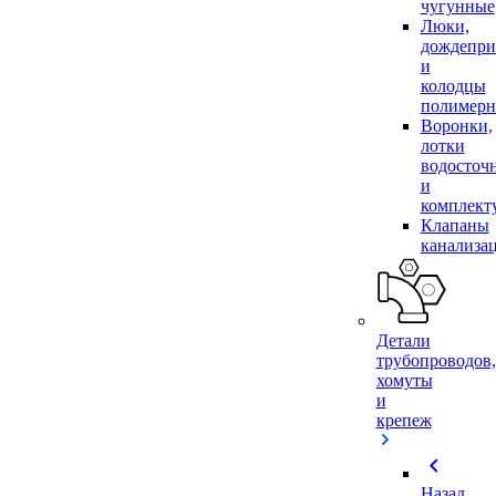
чугунные
Люки,
дождепр
и
колодцы
полимер
Воронки,
лотки
водосточ
и
комплек
Клапаны
канализа
Детали
трубопроводов,
хомуты
и
крепеж
chevron_left
Назад