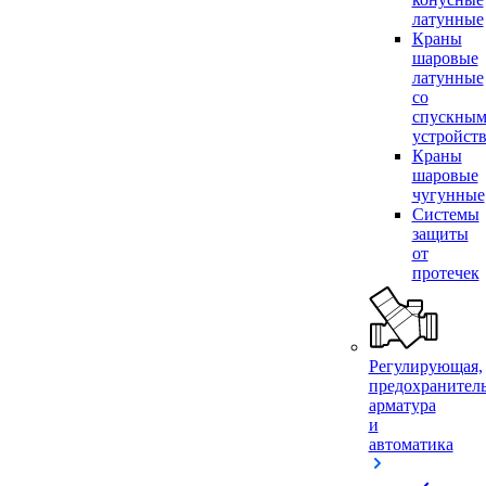
латунные
Краны
шаровые
латунные
со
спускны
устройст
Краны
шаровые
чугунные
Системы
защиты
от
протечек
Регулирующая,
предохранител
арматура
и
автоматика