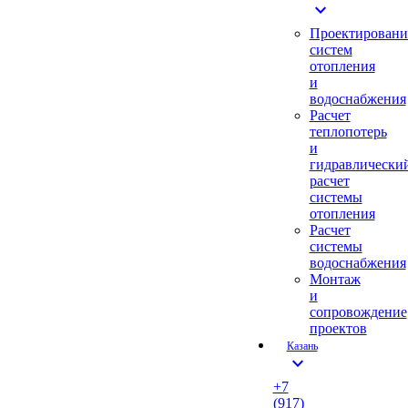
expand_more
Проектировани
систем
отопления
и
водоснабжения
Расчет
теплопотерь
и
гидравлически
расчет
системы
отопления
Расчет
системы
водоснабжения
Монтаж
и
сопровождение
проектов
Казань
expand_more
+7
(917)