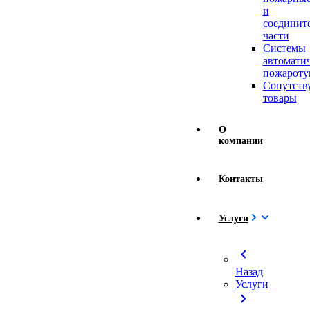
и
соединит
части
Системы
автомати
пожароту
Сопутст
товары
О
компании
Контакты
Услуги
chevron_left
Назад
Услуги
chevron_right