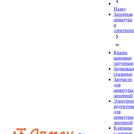
chevron_left
Назад
Запорная
арматура
и
электроп
chevron_right
expand_more
Краны
шаровые
латунные
Задвижки
стальные
Запчасти
для
арматуры
запорной
Электроп
редуктор
для
арматуры
запорной
Клапаны
стальные