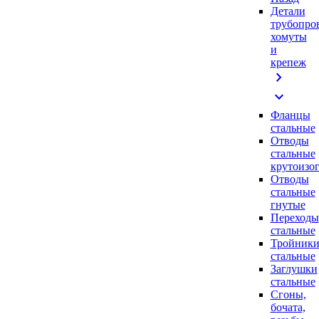
Детали
трубопро
хомуты
и
крепеж
chevron_right
expand_more
Фланцы
стальные
Отводы
стальные
крутоизо
Отводы
стальные
гнутые
Переходы
стальные
Тройник
стальные
Заглушки
стальные
Сгоны,
бочата,