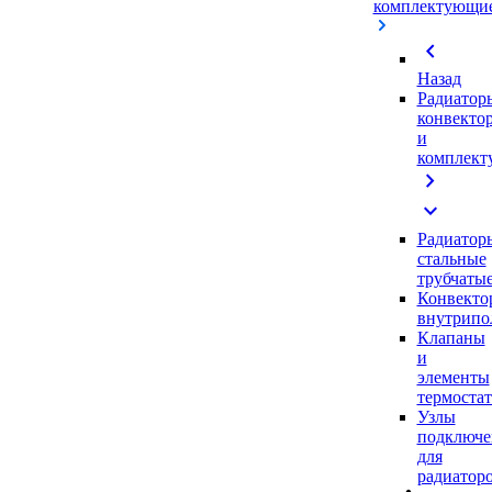
комплектующи
chevron_left
Назад
Радиатор
конвекто
и
комплек
chevron_right
expand_more
Радиатор
стальные
трубчаты
Конвекто
внутрипо
Клапаны
и
элементы
термоста
Узлы
подключе
для
радиатор