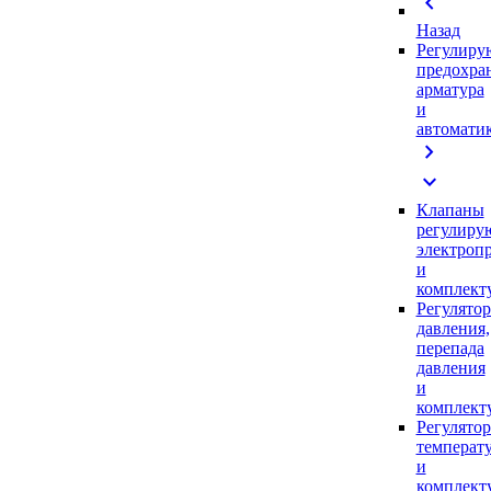
chevron_left
Назад
Регулиру
предохра
арматура
и
автомати
chevron_right
expand_more
Клапаны
регулиру
электроп
и
комплек
Регулято
давления,
перепада
давления
и
комплек
Регулято
температ
и
комплек