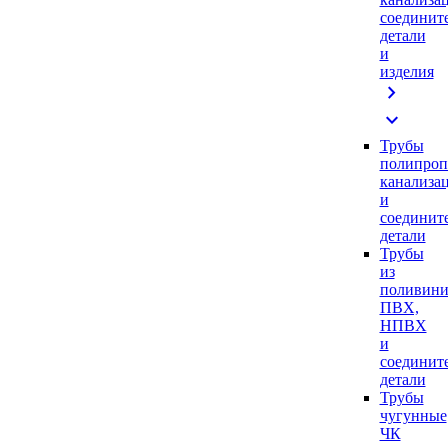
соединит
детали
и
изделия
chevron_right
expand_more
Трубы
полипроп
канализа
и
соединит
детали
Трубы
из
поливини
ПВХ,
НПВХ
и
соединит
детали
Трубы
чугунные
ЧК