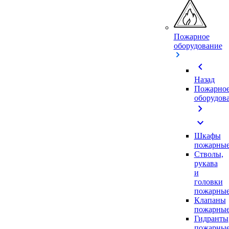
Пожарное
оборудование
chevron_left
Назад
Пожарно
оборудов
chevron_right
expand_more
Шкафы
пожарны
Стволы,
рукава
и
головки
пожарны
Клапаны
пожарны
Гидранты
пожарны