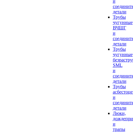
и
соединит
детали
Трубы
чугунные
ВЧШГ
и
соединит
детали
Трубы
чугунные
безрастр
SML
и
соединит
детали
Трубы
асбестоц
и
соединит
детали
Люки,
дождепр
и
трапы