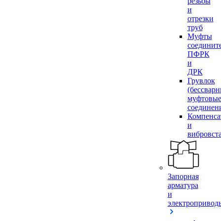
резьбы
и
отрезки
труб
Муфты
соединит
ПФРК
и
ДРК
Грувлок
(бессвар
муфтовы
соединен
Компенса
и
вибровст
Запорная
арматура
и
электропривод