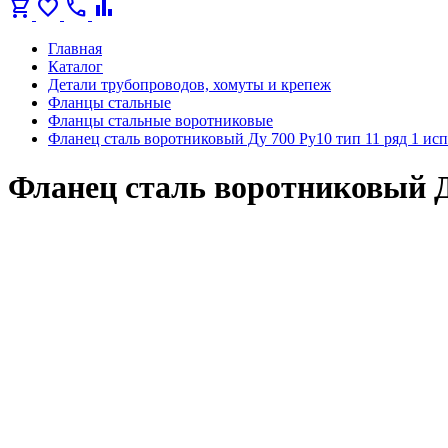
shopping_cart
favorite
call
bar_chart
Главная
Каталог
Детали трубопроводов, хомуты и крепеж
Фланцы стальные
Фланцы стальные воротниковые
Фланец сталь воротниковый Ду 700 Ру10 тип 11 ряд 1 и
Фланец сталь воротниковый Ду