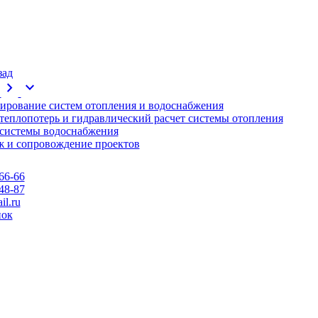
зад
chevron_right
expand_more
ирование систем отопления и водоснабжения
 теплопотерь и гидравлический расчет системы отопления
 системы водоснабжения
 и сопровождение проектов
66-66
48-87
l.ru
нок