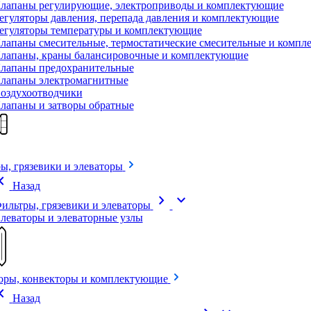
лапаны регулирующие, электроприводы и комплектующие
егуляторы давления, перепада давления и комплектующие
егуляторы температуры и комплектующие
лапаны смесительные, термостатические смесительные и комп
лапаны, краны балансировочные и комплектующие
лапаны предохранительные
лапаны электромагнитные
оздухоотводчики
лапаны и затворы обратные
ы, грязевики и элеваторы
on_left
Назад
chevron_right
expand_more
ильтры, грязевики и элеваторы
леваторы и элеваторные узлы
оры, конвекторы и комплектующие
on_left
Назад