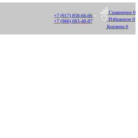
Сравнение
0
+7 (917) 858-66-66
Избранное
0
+7 (960) 083-48-87
Корзина
0