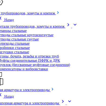
 трубопроводов, хомуты и крепеж
on_left
Назад
chevron_right
expand_more
етали трубопроводов, хомуты и крепеж
ланцы стальные
тводы стальные крутоизогнутые
тводы стальные гнутые
ереходы стальные
ройники стальные
аглушки стальные
гоны, бочата, резьбы и отрезки труб
уфты соединительные ПФРК и ДРК
рувлок (бессварные муфтовые соединения)
омпенсаторы и вибровставки
ая арматура и электроприводы
on_left
Назад
chevron_right
expand_more
апорная арматура и электроприводы