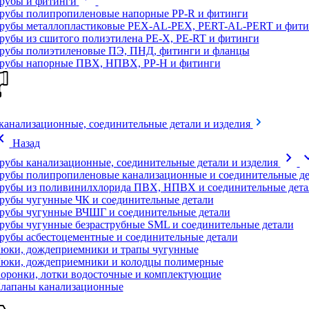
рубы и фитинги
рубы полипропиленовые напорные PP-R и фитинги
рубы металлопластиковые PEX-AL-PEX, PERT-AL-PERT и фити
рубы из сшитого полиэтилена PE-X, PE-RT и фитинги
рубы полиэтиленовые ПЭ, ПНД, фитинги и фланцы
рубы напорные ПВХ, НПВХ, PP-H и фитинги
канализационные, соединительные детали и изделия
on_left
Назад
chevron_right
expand
рубы канализационные, соединительные детали и изделия
рубы полипропиленовые канализационные и соединительные де
рубы из поливинилхлорида ПВХ, НПВХ и соединительные дета
рубы чугунные ЧК и соединительные детали
рубы чугунные ВЧШГ и соединительные детали
рубы чугунные безраструбные SML и соединительные детали
рубы асбестоцементные и соединительные детали
юки, дождеприемники и трапы чугунные
юки, дождеприемники и колодцы полимерные
оронки, лотки водосточные и комплектующие
лапаны канализационные