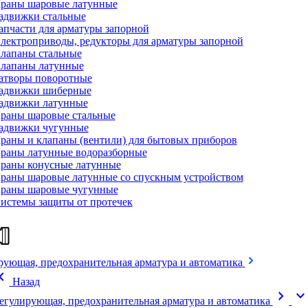
раны шаровые латунные
адвижки стальные
апчасти для арматуры запорной
лектроприводы, редукторы для арматуры запорной
лапаны стальные
лапаны латунные
атворы поворотные
адвижки шиберные
адвижки латунные
раны шаровые стальные
адвижки чугунные
раны и клапаны (вентили) для бытовых приборов
раны латунные водоразборные
раны конусные латунные
раны шаровые латунные со спускным устройством
раны шаровые чугунные
истемы защиты от протечек
рующая, предохранительная арматура и автоматика
on_left
Назад
chevron_right
expand_mor
егулирующая, предохранительная арматура и автоматика