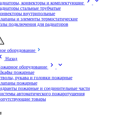
chevron_right
expand_more
адиаторы, конвекторы и комплектующие
адиаторы стальные трубчатые
онвекторы внутрипольные
лапаны и элементы термостатические
злы подключения для радиаторов
ое оборудование
on_left
Назад
chevron_right
expand_more
ожарное оборудование
кафы пожарные
тволы, рукава и головки пожарные
лапаны пожарные
идранты пожарные и соединительные части
истемы автоматического пожаротушения
опутствующие товары
и