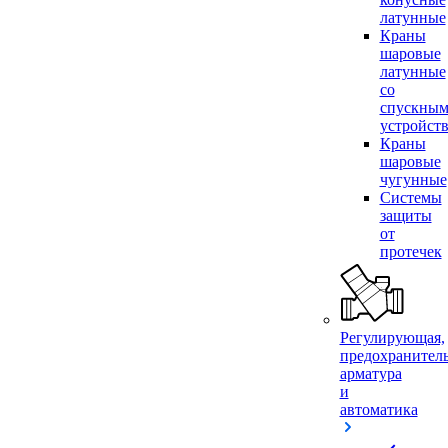
латунные
Краны
шаровые
латунные
со
спускны
устройст
Краны
шаровые
чугунные
Системы
защиты
от
протечек
Регулирующая,
предохранител
арматура
и
автоматика