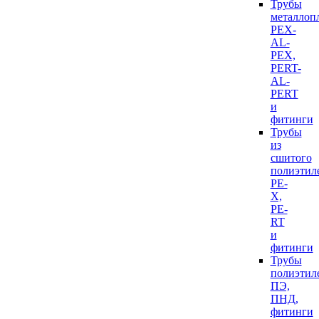
Трубы
металлоп
PEX-
AL-
PEX,
PERT-
AL-
PERT
и
фитинги
Трубы
из
сшитого
полиэтил
PE-
X,
PE-
RT
и
фитинги
Трубы
полиэтил
ПЭ,
ПНД,
фитинги