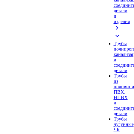
соединит
детали
и
изделия
chevron_right
expand_more
Трубы
полипроп
канализа
и
соединит
детали
Трубы
из
поливини
ПВХ,
НПВХ
и
соединит
детали
Трубы
чугунные
ЧК