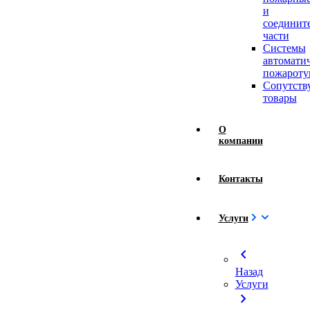
и
соединит
части
Системы
автомати
пожароту
Сопутст
товары
О
компании
Контакты
Услуги
chevron_left
Назад
Услуги
chevron_right