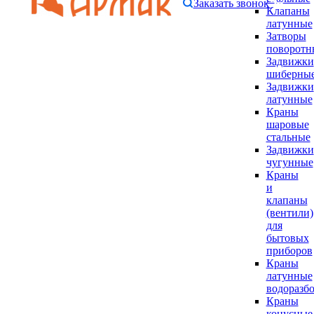
Заказать звонок
Клапаны
латунные
Затворы
поворотн
Задвижки
шиберны
Задвижки
латунные
Краны
шаровые
стальные
Задвижки
чугунные
Краны
и
клапаны
(вентили)
для
бытовых
приборов
Краны
латунные
водоразб
Краны
конусные