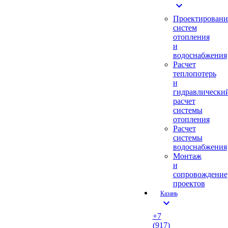
expand_more
Проектировани
систем
отопления
и
водоснабжения
Расчет
теплопотерь
и
гидравлически
расчет
системы
отопления
Расчет
системы
водоснабжения
Монтаж
и
сопровождение
проектов
Казань
expand_more
+7
(917)