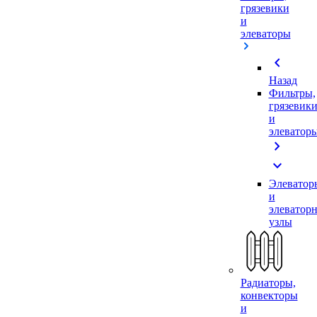
грязевики
и
элеваторы
chevron_left
Назад
Фильтры,
грязевик
и
элеватор
chevron_right
expand_more
Элеватор
и
элеватор
узлы
Радиаторы,
конвекторы
и