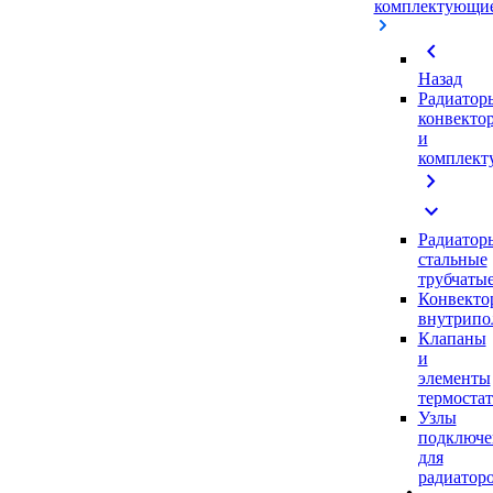
комплектующи
chevron_left
Назад
Радиатор
конвекто
и
комплек
chevron_right
expand_more
Радиатор
стальные
трубчаты
Конвекто
внутрипо
Клапаны
и
элементы
термоста
Узлы
подключе
для
радиатор