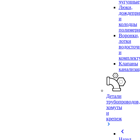
чугунные
Люки,
дождепр
и
колодцы
полимер
Воронки,
лотки
водосточ
и
комплек
Клапаны
канализа
Детали
трубопроводов,
хомуты
и
крепеж
chevron_left
Назад