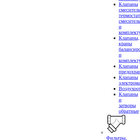
Клапаны
смесител
термоста
смесител
и
комплек
Клапаны,
краны
балансир
и
комплек
Клапаны
предохра
Клапаны
электром
Воздухоо
Клапаны
и
затворы
обратные
Фильтры,