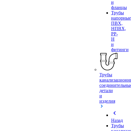
и
фланцы
Трубы
напорные
ПВХ,
НПВХ,
PP-
H
и
фитинги
Трубы
канализационн
соединительны
детали
и
изделия
chevron_left
Назад
Трубы
канализа