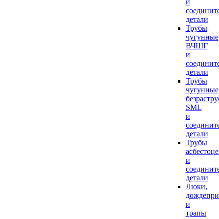
и
соединит
детали
Трубы
чугунные
ВЧШГ
и
соединит
детали
Трубы
чугунные
безрастр
SML
и
соединит
детали
Трубы
асбестоц
и
соединит
детали
Люки,
дождепр
и
трапы