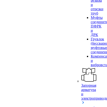
резьбы
и
отрезки
труб
Муфты
соединит
ПФРК
и
ДРК
Грувлок
(бессвар
муфтовы
соединен
Компенса
и
вибровст
Запорная
арматура
и
электропривод