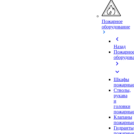
Пожарное
оборудование
chevron_left
Назад
Пожарно
оборудов
chevron_right
expand_more
Шкафы
пожарны
Стволы,
рукава
и
головки
пожарны
Клапаны
пожарны
Гидранты
пожарны