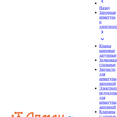
chevron_left
Назад
Запорная
арматура
и
электроп
chevron_right
expand_more
Краны
шаровые
латунные
Задвижки
стальные
Запчасти
для
арматуры
запорной
Электроп
редуктор
для
арматуры
запорной
Клапаны
стальные