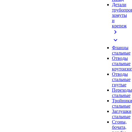
Детали
трубопро
хомуты
и
крепеж
chevron_right
expand_more
Фланцы
стальные
Отводы
стальные
крутоизо
Отводы
стальные
гнутые
Переходы
стальные
Тройник
стальные
Заглушки
стальные
Сгоны,
бочата,