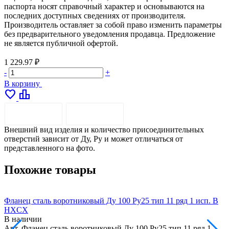
паспорта носят справочный характер и основываются на
последних доступных сведениях от производителя.
Производитель оставляет за собой право изменить параметры
без предварительного уведомления продавца. Предложение
не является публичной офертой.
1 229.97 ₽
-
+
В корзину
favorite
leaderboard
ОПИСАНИЕ
ДОСТАВКА
Внешний вид изделия и количество присоединительных
отверстий зависит от Ду, Ру и может отличаться от
представленного на фото.
Похожие товары
Фланец сталь воротниковый Ду 100 Ру25 тип 11 ряд 1 исп. B
Ф
HXCX
В наличии
Арт.
Фланец сталь воротниковый Ду 100 Ру25 тип 11 ряд 1
А