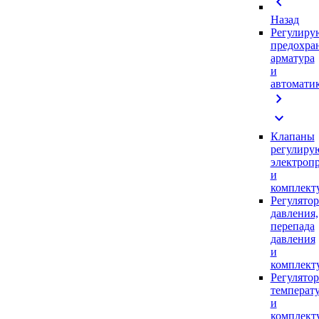
chevron_left
Назад
Регулиру
предохра
арматура
и
автомати
chevron_right
expand_more
Клапаны
регулиру
электроп
и
комплек
Регулято
давления,
перепада
давления
и
комплек
Регулято
температ
и
комплек