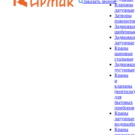
Заказать звонок
Клапаны
латунные
Затворы
поворотн
Задвижки
шиберны
Задвижки
латунные
Краны
шаровые
стальные
Задвижки
чугунные
Краны
и
клапаны
(вентили)
для
бытовых
приборов
Краны
латунные
водоразб
Краны
конусные