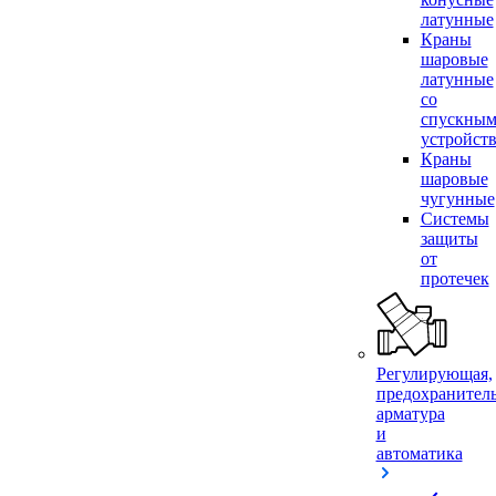
латунные
Краны
шаровые
латунные
со
спускны
устройст
Краны
шаровые
чугунные
Системы
защиты
от
протечек
Регулирующая,
предохранител
арматура
и
автоматика