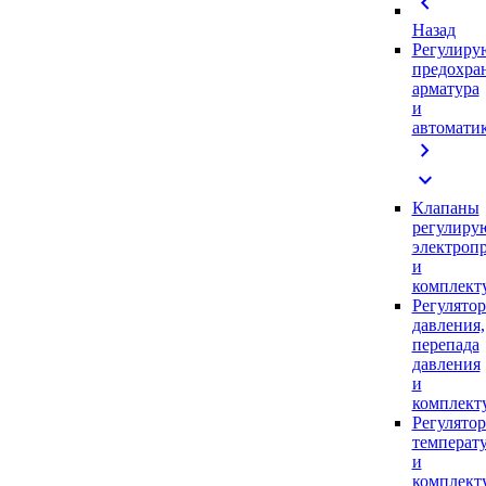
chevron_left
Назад
Регулиру
предохра
арматура
и
автомати
chevron_right
expand_more
Клапаны
регулиру
электроп
и
комплек
Регулято
давления,
перепада
давления
и
комплек
Регулято
температ
и
комплек