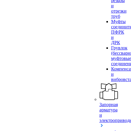
резьбы
и
отрезки
труб
Муфты
соединит
ПФРК
и
ДРК
Грувлок
(бессвар
муфтовы
соединен
Компенса
и
вибровст
Запорная
арматура
и
электропривод