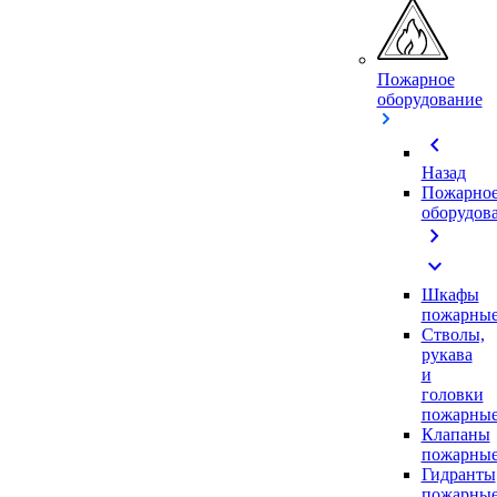
Пожарное
оборудование
chevron_left
Назад
Пожарно
оборудов
chevron_right
expand_more
Шкафы
пожарны
Стволы,
рукава
и
головки
пожарны
Клапаны
пожарны
Гидранты
пожарны