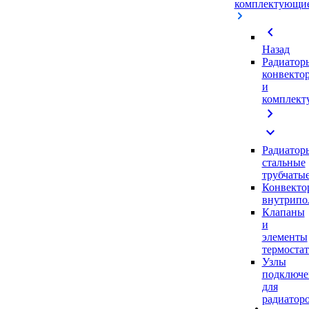
комплектующи
chevron_left
Назад
Радиатор
конвекто
и
комплек
chevron_right
expand_more
Радиатор
стальные
трубчаты
Конвекто
внутрипо
Клапаны
и
элементы
термоста
Узлы
подключе
для
радиатор