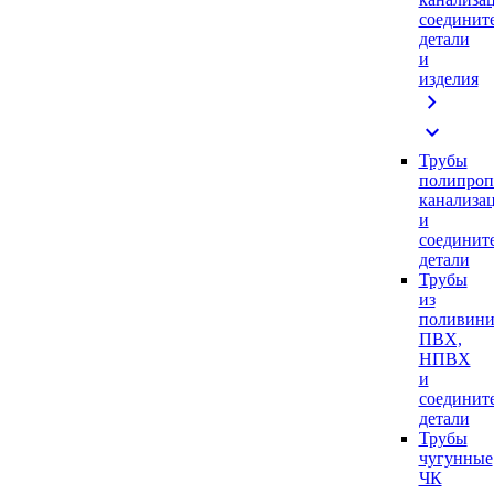
соединит
детали
и
изделия
chevron_right
expand_more
Трубы
полипроп
канализа
и
соединит
детали
Трубы
из
поливини
ПВХ,
НПВХ
и
соединит
детали
Трубы
чугунные
ЧК