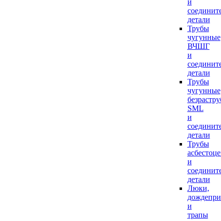
и
соединит
детали
Трубы
чугунные
ВЧШГ
и
соединит
детали
Трубы
чугунные
безрастр
SML
и
соединит
детали
Трубы
асбестоц
и
соединит
детали
Люки,
дождепр
и
трапы