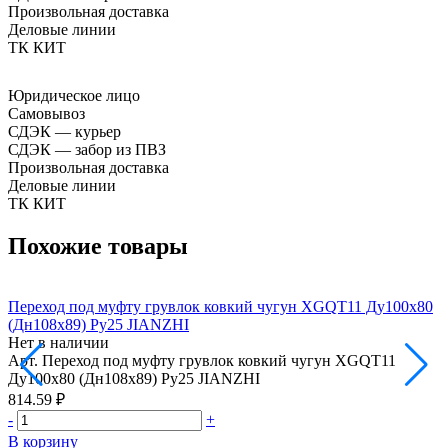
Произвольная доставка
Деловые линии
ТК КИТ
Юридическое лицо
Самовывоз
СДЭК — курьер
СДЭК — забор из ПВЗ
Произвольная доставка
Деловые линии
ТК КИТ
Похожие товары
Переход под муфту грувлок ковкий чугун XGQT11 Ду100х80
П
(Дн108х89) Ру25 JIANZHI
(
Нет в наличии
Н
Арт.
Переход под муфту грувлок ковкий чугун XGQT11
А
Ду100х80 (Дн108х89) Ру25 JIANZHI
Д
814.59 ₽
2
-
+
-
В корзину
В