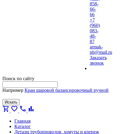
858-
66-
66
+7
(960)
083-
48-
87
armak-
nh@mail.ru
Заказать
звонок
Поиск по сайту
Например
Кран шаровой балансировочный ручной
Искать
shopping_cart
favorite
call
bar_chart
Главная
Каталог
Детали трубопроводов, хомуты и крепеж