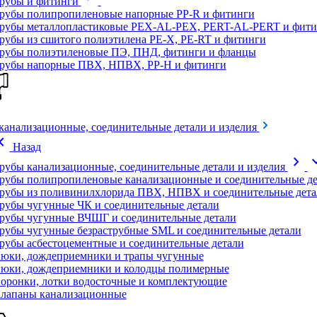
рубы и фитинги
рубы полипропиленовые напорные PP-R и фитинги
рубы металлопластиковые PEX-AL-PEX, PERT-AL-PERT и фити
рубы из сшитого полиэтилена PE-X, PE-RT и фитинги
рубы полиэтиленовые ПЭ, ПНД, фитинги и фланцы
рубы напорные ПВХ, НПВХ, PP-H и фитинги
канализационные, соединительные детали и изделия
on_left
Назад
chevron_right
expand
рубы канализационные, соединительные детали и изделия
рубы полипропиленовые канализационные и соединительные де
рубы из поливинилхлорида ПВХ, НПВХ и соединительные дета
рубы чугунные ЧК и соединительные детали
рубы чугунные ВЧШГ и соединительные детали
рубы чугунные безраструбные SML и соединительные детали
рубы асбестоцементные и соединительные детали
юки, дождеприемники и трапы чугунные
юки, дождеприемники и колодцы полимерные
оронки, лотки водосточные и комплектующие
лапаны канализационные