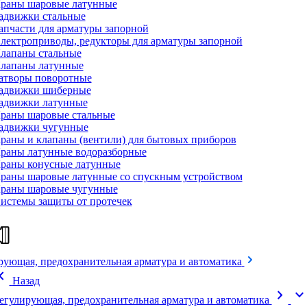
раны шаровые латунные
адвижки стальные
апчасти для арматуры запорной
лектроприводы, редукторы для арматуры запорной
лапаны стальные
лапаны латунные
атворы поворотные
адвижки шиберные
адвижки латунные
раны шаровые стальные
адвижки чугунные
раны и клапаны (вентили) для бытовых приборов
раны латунные водоразборные
раны конусные латунные
раны шаровые латунные со спускным устройством
раны шаровые чугунные
истемы защиты от протечек
рующая, предохранительная арматура и автоматика
on_left
Назад
chevron_right
expand_mor
егулирующая, предохранительная арматура и автоматика