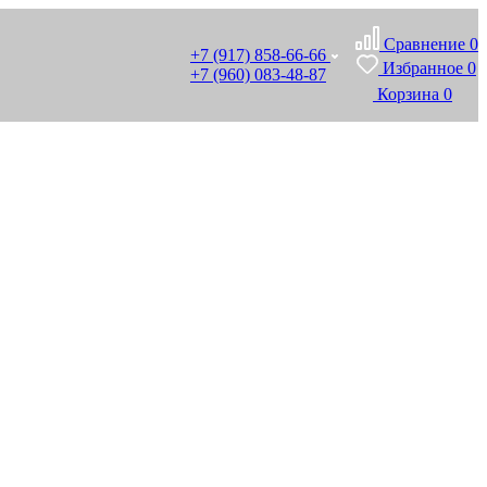
Сравнение
0
+7 (917) 858-66-66
Избранное
0
+7 (960) 083-48-87
Корзина
0