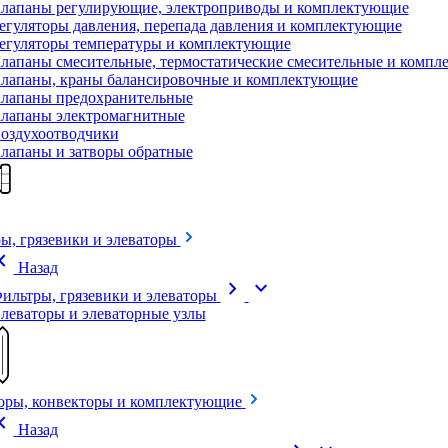
лапаны регулирующие, электроприводы и комплектующие
егуляторы давления, перепада давления и комплектующие
егуляторы температуры и комплектующие
лапаны смесительные, термостатические смесительные и комп
лапаны, краны балансировочные и комплектующие
лапаны предохранительные
лапаны электромагнитные
оздухоотводчики
лапаны и затворы обратные
ы, грязевики и элеваторы
on_left
Назад
chevron_right
expand_more
ильтры, грязевики и элеваторы
леваторы и элеваторные узлы
оры, конвекторы и комплектующие
on_left
Назад