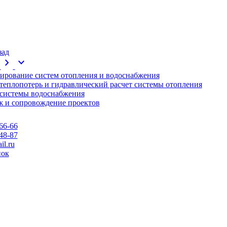
зад
chevron_right
expand_more
ирование систем отопления и водоснабжения
 теплопотерь и гидравлический расчет системы отопления
 системы водоснабжения
 и сопровождение проектов
66-66
48-87
l.ru
нок