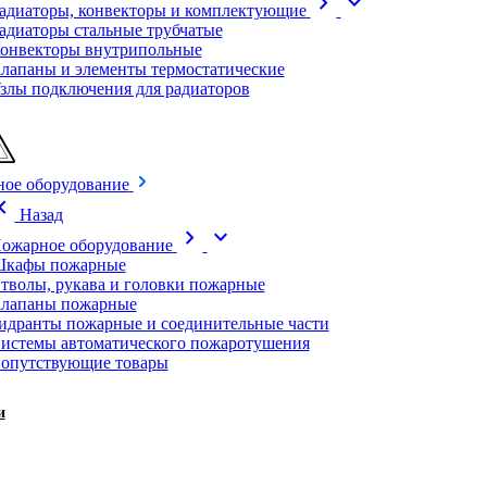
chevron_right
expand_more
адиаторы, конвекторы и комплектующие
адиаторы стальные трубчатые
онвекторы внутрипольные
лапаны и элементы термостатические
злы подключения для радиаторов
ое оборудование
on_left
Назад
chevron_right
expand_more
ожарное оборудование
кафы пожарные
тволы, рукава и головки пожарные
лапаны пожарные
идранты пожарные и соединительные части
истемы автоматического пожаротушения
опутствующие товары
и