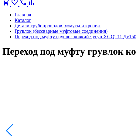
shopping_cart
favorite
call
bar_chart
Главная
Каталог
Детали трубопроводов, хомуты и крепеж
Грувлок (бессварные муфтовые соединения)
Переход под муфту грувлок ковкий чугун XGQT11 Ду150
Переход под муфту грувлок к