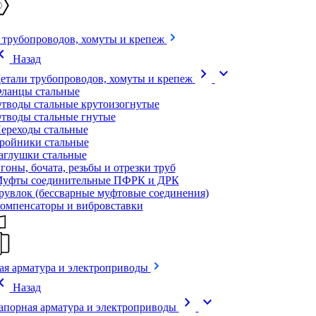
 трубопроводов, хомуты и крепеж
on_left
Назад
chevron_right
expand_more
етали трубопроводов, хомуты и крепеж
ланцы стальные
тводы стальные крутоизогнутые
тводы стальные гнутые
ереходы стальные
ройники стальные
аглушки стальные
гоны, бочата, резьбы и отрезки труб
уфты соединительные ПФРК и ДРК
рувлок (бессварные муфтовые соединения)
омпенсаторы и вибровставки
ая арматура и электроприводы
on_left
Назад
chevron_right
expand_more
апорная арматура и электроприводы