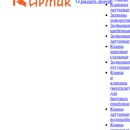
Заказать звонок
Клапаны
латунные
Затворы
поворотн
Задвижки
шиберны
Задвижки
латунные
Краны
шаровые
стальные
Задвижки
чугунные
Краны
и
клапаны
(вентили)
для
бытовых
приборов
Краны
латунные
водоразб
Краны
конусные