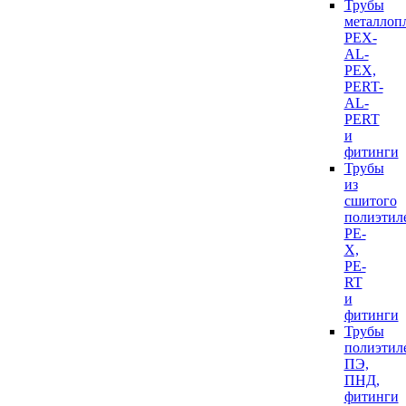
Трубы
металлоп
PEX-
AL-
PEX,
PERT-
AL-
PERT
и
фитинги
Трубы
из
сшитого
полиэтил
PE-
X,
PE-
RT
и
фитинги
Трубы
полиэтил
ПЭ,
ПНД,
фитинги