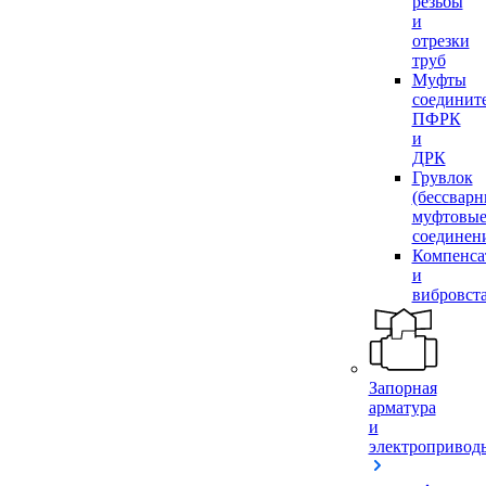
резьбы
и
отрезки
труб
Муфты
соединит
ПФРК
и
ДРК
Грувлок
(бессвар
муфтовы
соединен
Компенса
и
вибровст
Запорная
арматура
и
электропривод