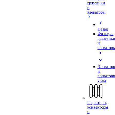
грязевики
и
элеваторы
chevron_left
Назад
Фильтры,
грязевик
и
элеватор
chevron_right
expand_more
Элеватор
и
элеватор
узлы
Радиаторы,
конвекторы
и