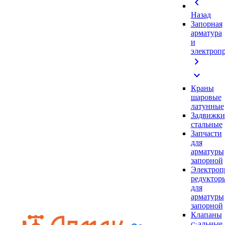
chevron_left
Назад
Запорная
арматура
и
электроп
chevron_right
expand_more
Краны
шаровые
латунные
Задвижки
стальные
Запчасти
для
арматуры
запорной
Электроп
редуктор
для
арматуры
запорной
Клапаны
стальные