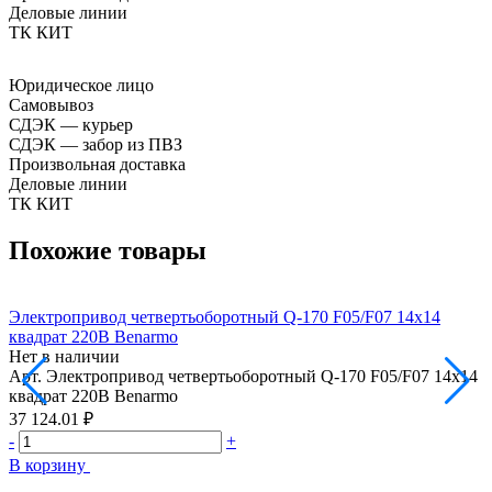
Деловые линии
ТК КИТ
Юридическое лицо
Самовывоз
СДЭК — курьер
СДЭК — забор из ПВЗ
Произвольная доставка
Деловые линии
ТК КИТ
Похожие товары
Электропривод четвертьоборотный Q-170 F05/F07 14х14
Э
квадрат 220В Benarmo
к
Нет в наличии
Н
Арт.
Электропривод четвертьоборотный Q-170 F05/F07 14х14
А
квадрат 220В Benarmo
к
37 124.01 ₽
2
-
+
-
В корзину
В