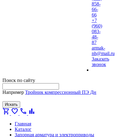
858-
66-
66
+7
(960)
083-
48-
87
armak-
nh@mail.ru
Заказать
звонок
Поиск по сайту
Например
Тройник компрессионный ПЭ Дн
Искать
shopping_cart
favorite
call
bar_chart
Главная
Каталог
Запорная арматура и электроприводы