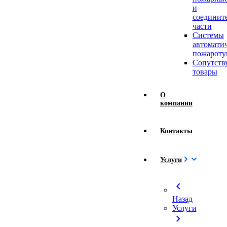
и
соединит
части
Системы
автомати
пожароту
Сопутст
товары
О
компании
Контакты
Услуги
chevron_left
Назад
Услуги
chevron_right