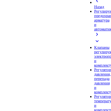
chevron_left
Назад
Регулиру
предохра
арматура
и
автомати
chevron_right
expand_more
Клапаны
регулиру
электроп
и
комплек
Регулято
давления,
перепада
давления
и
комплек
Регулято
температ
и
комплек