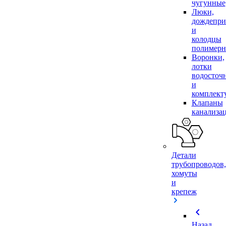
чугунные
Люки,
дождепр
и
колодцы
полимер
Воронки,
лотки
водосточ
и
комплек
Клапаны
канализа
Детали
трубопроводов,
хомуты
и
крепеж
chevron_left
Назад