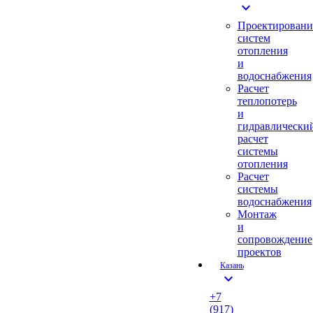
expand_more
Проектировани
систем
отопления
и
водоснабжения
Расчет
теплопотерь
и
гидравлически
расчет
системы
отопления
Расчет
системы
водоснабжения
Монтаж
и
сопровождение
проектов
Казань
expand_more
+7
(917)