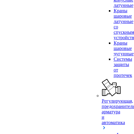
латунные
Краны
шаровые
латунные
со
спускны
устройст
Краны
шаровые
чугунные
Системы
защиты
от
протечек
Регулирующая,
предохранител
арматура
и
автоматика