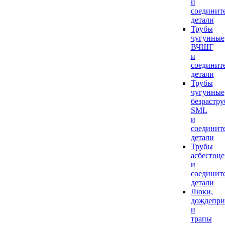
и
соединит
детали
Трубы
чугунные
ВЧШГ
и
соединит
детали
Трубы
чугунные
безрастр
SML
и
соединит
детали
Трубы
асбестоц
и
соединит
детали
Люки,
дождепр
и
трапы