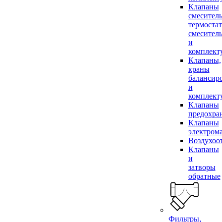
Клапаны
смесител
термоста
смесител
и
комплек
Клапаны,
краны
балансир
и
комплек
Клапаны
предохра
Клапаны
электром
Воздухоо
Клапаны
и
затворы
обратные
Фильтры,