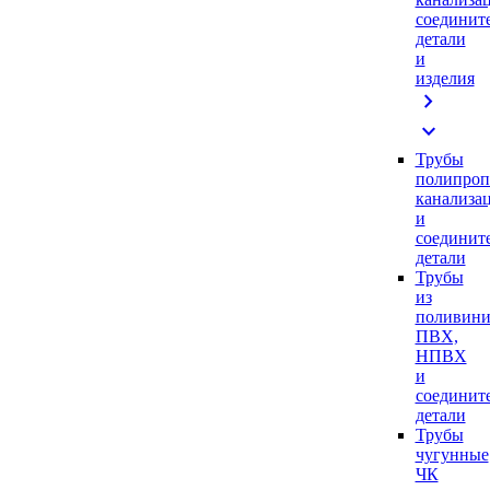
соединит
детали
и
изделия
chevron_right
expand_more
Трубы
полипроп
канализа
и
соединит
детали
Трубы
из
поливини
ПВХ,
НПВХ
и
соединит
детали
Трубы
чугунные
ЧК