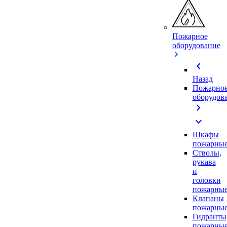
Пожарное
оборудование
chevron_left
Назад
Пожарно
оборудов
chevron_right
expand_more
Шкафы
пожарны
Стволы,
рукава
и
головки
пожарны
Клапаны
пожарны
Гидранты
пожарны