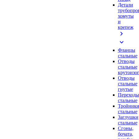
Детали
трубопро
хомуты
и
крепеж
chevron_right
expand_more
Фланцы
стальные
Отводы
стальные
крутоизо
Отводы
стальные
гнутые
Переходы
стальные
Тройник
стальные
Заглушки
стальные
Сгоны,
бочата,