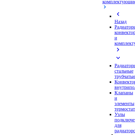
комплектующи
chevron_left
Назад
Радиатор
конвекто
и
комплек
chevron_right
expand_more
Радиатор
стальные
трубчаты
Конвекто
внутрипо
Клапаны
и
элементы
термоста
Узлы
подключе
для
радиатор