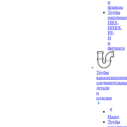
и
фланцы
Трубы
напорные
ПВХ,
НПВХ,
PP-
H
и
фитинги
Трубы
канализационн
соединительны
детали
и
изделия
chevron_left
Назад
Трубы
канализа