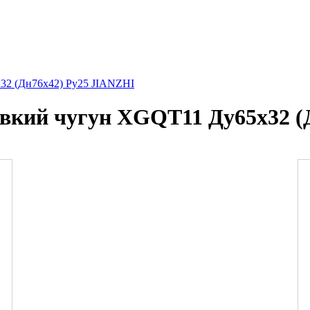
32 (Дн76х42) Ру25 JIANZHI
овкий чугун XGQT11 Ду65х32 (