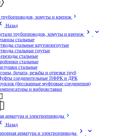
 трубопроводов, хомуты и крепеж
on_left
Назад
chevron_right
expand_more
етали трубопроводов, хомуты и крепеж
ланцы стальные
тводы стальные крутоизогнутые
тводы стальные гнутые
ереходы стальные
ройники стальные
аглушки стальные
гоны, бочата, резьбы и отрезки труб
уфты соединительные ПФРК и ДРК
рувлок (бессварные муфтовые соединения)
омпенсаторы и вибровставки
ая арматура и электроприводы
on_left
Назад
chevron_right
expand_more
апорная арматура и электроприводы