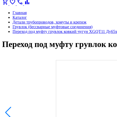
shopping_cart
favorite
call
bar_chart
Главная
Каталог
Детали трубопроводов, хомуты и крепеж
Грувлок (бессварные муфтовые соединения)
Переход под муфту грувлок ковкий чугун XGQT11 Ду65х
Переход под муфту грувлок к