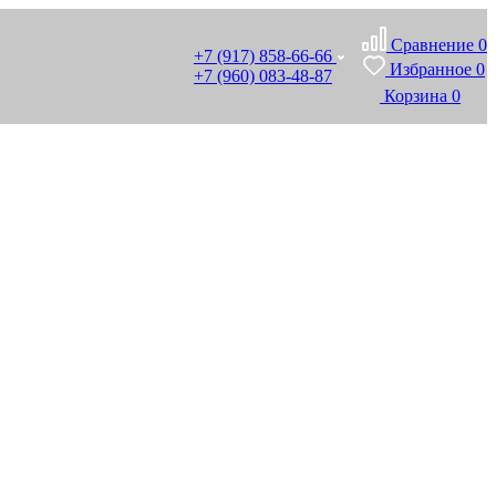
Сравнение
0
+7 (917) 858-66-66
Избранное
0
+7 (960) 083-48-87
Корзина
0