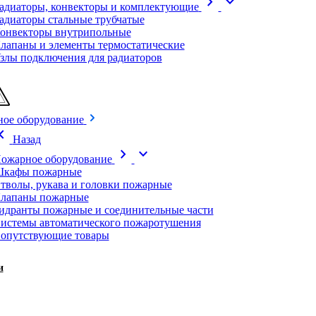
chevron_right
expand_more
адиаторы, конвекторы и комплектующие
адиаторы стальные трубчатые
онвекторы внутрипольные
лапаны и элементы термостатические
злы подключения для радиаторов
ое оборудование
on_left
Назад
chevron_right
expand_more
ожарное оборудование
кафы пожарные
тволы, рукава и головки пожарные
лапаны пожарные
идранты пожарные и соединительные части
истемы автоматического пожаротушения
опутствующие товары
и