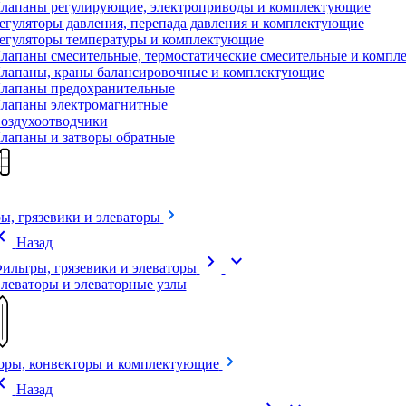
лапаны регулирующие, электроприводы и комплектующие
егуляторы давления, перепада давления и комплектующие
егуляторы температуры и комплектующие
лапаны смесительные, термостатические смесительные и комп
лапаны, краны балансировочные и комплектующие
лапаны предохранительные
лапаны электромагнитные
оздухоотводчики
лапаны и затворы обратные
ы, грязевики и элеваторы
on_left
Назад
chevron_right
expand_more
ильтры, грязевики и элеваторы
леваторы и элеваторные узлы
оры, конвекторы и комплектующие
on_left
Назад