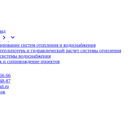
зад
chevron_right
expand_more
ирование систем отопления и водоснабжения
 теплопотерь и гидравлический расчет системы отопления
 системы водоснабжения
 и сопровождение проектов
66-66
48-87
l.ru
нок