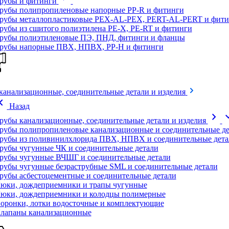
рубы и фитинги
рубы полипропиленовые напорные PP-R и фитинги
рубы металлопластиковые PEX-AL-PEX, PERT-AL-PERT и фити
рубы из сшитого полиэтилена PE-X, PE-RT и фитинги
рубы полиэтиленовые ПЭ, ПНД, фитинги и фланцы
рубы напорные ПВХ, НПВХ, PP-H и фитинги
канализационные, соединительные детали и изделия
on_left
Назад
chevron_right
expand
рубы канализационные, соединительные детали и изделия
рубы полипропиленовые канализационные и соединительные де
рубы из поливинилхлорида ПВХ, НПВХ и соединительные дета
рубы чугунные ЧК и соединительные детали
рубы чугунные ВЧШГ и соединительные детали
рубы чугунные безраструбные SML и соединительные детали
рубы асбестоцементные и соединительные детали
юки, дождеприемники и трапы чугунные
юки, дождеприемники и колодцы полимерные
оронки, лотки водосточные и комплектующие
лапаны канализационные