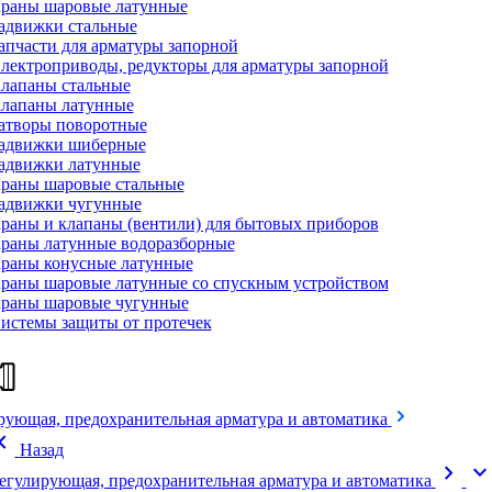
раны шаровые латунные
адвижки стальные
апчасти для арматуры запорной
лектроприводы, редукторы для арматуры запорной
лапаны стальные
лапаны латунные
атворы поворотные
адвижки шиберные
адвижки латунные
раны шаровые стальные
адвижки чугунные
раны и клапаны (вентили) для бытовых приборов
раны латунные водоразборные
раны конусные латунные
раны шаровые латунные со спускным устройством
раны шаровые чугунные
истемы защиты от протечек
рующая, предохранительная арматура и автоматика
on_left
Назад
chevron_right
expand_mor
егулирующая, предохранительная арматура и автоматика