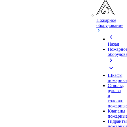
Пожарное
оборудование
chevron_left
Назад
Пожарно
оборудов
chevron_right
expand_more
Шкафы
пожарны
Стволы,
рукава
и
головки
пожарны
Клапаны
пожарны
Гидранты
пожарны