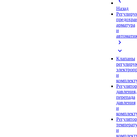
chevron_left
Назад
Регулиру
предохра
арматура
и
автомати
chevron_right
expand_more
Клапаны
регулиру
электроп
и
комплек
Регулято
давления,
перепада
давления
и
комплек
Регулято
температ
и
комплек