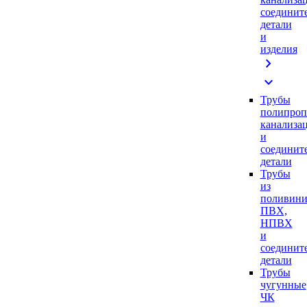
соединит
детали
и
изделия
chevron_right
expand_more
Трубы
полипроп
канализа
и
соединит
детали
Трубы
из
поливини
ПВХ,
НПВХ
и
соединит
детали
Трубы
чугунные
ЧК