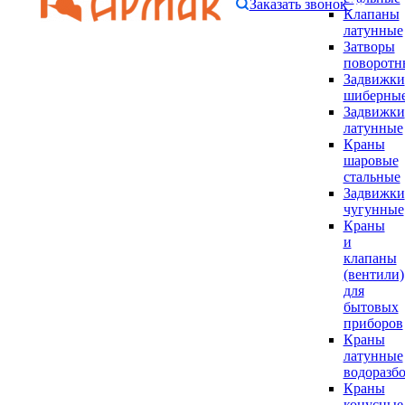
Заказать звонок
Клапаны
латунные
Затворы
поворотн
Задвижки
шиберны
Задвижки
латунные
Краны
шаровые
стальные
Задвижки
чугунные
Краны
и
клапаны
(вентили)
для
бытовых
приборов
Краны
латунные
водоразб
Краны
конусные