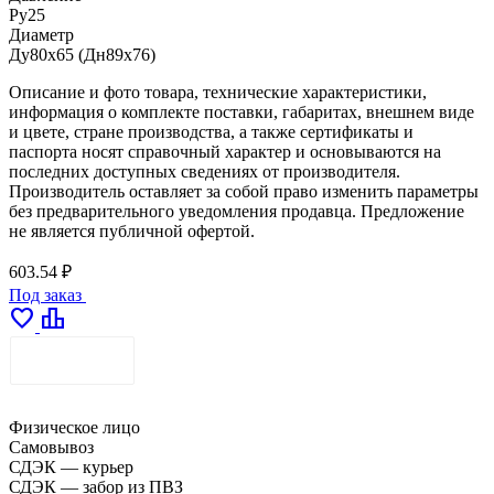
Ру25
Диаметр
Ду80х65 (Дн89х76)
Описание и фото товара, технические характеристики,
информация о комплекте поставки, габаритах, внешнем виде
и цвете, стране производства, а также сертификаты и
паспорта носят справочный характер и основываются на
последних доступных сведениях от производителя.
Производитель оставляет за собой право изменить параметры
без предварительного уведомления продавца. Предложение
не является публичной офертой.
603.54 ₽
Под заказ
favorite
leaderboard
ДОСТАВКА
Физическое лицо
Самовывоз
СДЭК — курьер
СДЭК — забор из ПВЗ