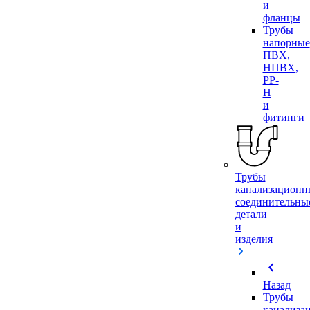
и
фланцы
Трубы
напорные
ПВХ,
НПВХ,
PP-
H
и
фитинги
Трубы
канализационн
соединительны
детали
и
изделия
chevron_left
Назад
Трубы
канализа