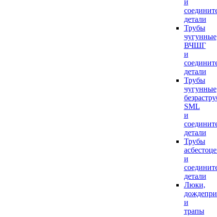
и
соединит
детали
Трубы
чугунные
ВЧШГ
и
соединит
детали
Трубы
чугунные
безрастр
SML
и
соединит
детали
Трубы
асбестоц
и
соединит
детали
Люки,
дождепр
и
трапы