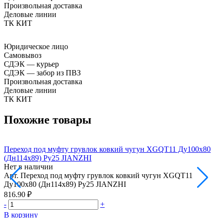
Произвольная доставка
Деловые линии
ТК КИТ
Юридическое лицо
Самовывоз
СДЭК — курьер
СДЭК — забор из ПВЗ
Произвольная доставка
Деловые линии
ТК КИТ
Похожие товары
Переход под муфту грувлок ковкий чугун XGQT11 Ду100х80
П
(Дн114х89) Ру25 JIANZHI
(
Нет в наличии
Н
Арт.
Переход под муфту грувлок ковкий чугун XGQT11
А
Ду100х80 (Дн114х89) Ру25 JIANZHI
Д
816.90 ₽
8
-
+
-
В корзину
В