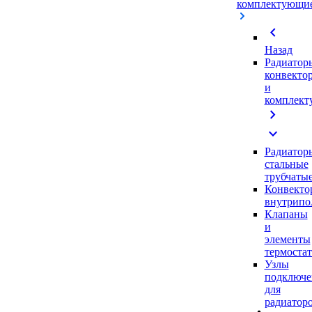
комплектующи
chevron_left
Назад
Радиатор
конвекто
и
комплек
chevron_right
expand_more
Радиатор
стальные
трубчаты
Конвекто
внутрипо
Клапаны
и
элементы
термоста
Узлы
подключе
для
радиатор