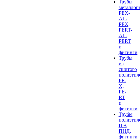
Трубы
металлоп
PEX-
AL-
PEX,
PERT-
AL-
PERT
и
фитинги
Трубы
из
сшитого
полиэтил
PE-
X,
PE-
RT
и
фитинги
Трубы
полиэтил
ПЭ,
ПНД,
фитинги