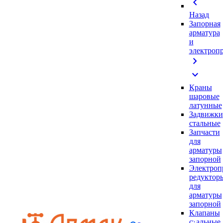
chevron_left
Назад
Запорная
арматура
и
электроп
chevron_right
expand_more
Краны
шаровые
латунные
Задвижки
стальные
Запчасти
для
арматуры
запорной
Электроп
редуктор
для
арматуры
запорной
Клапаны
стальные