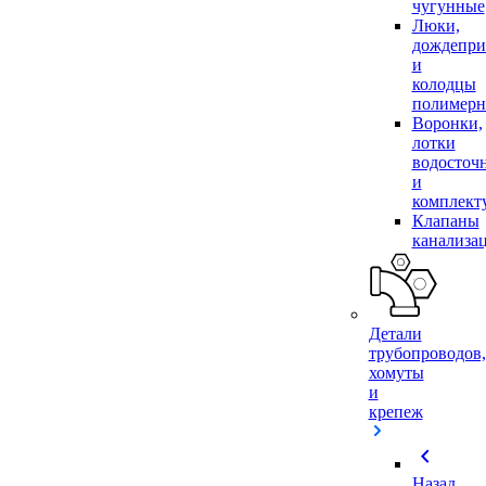
чугунные
Люки,
дождепр
и
колодцы
полимер
Воронки,
лотки
водосточ
и
комплек
Клапаны
канализа
Детали
трубопроводов,
хомуты
и
крепеж
chevron_left
Назад