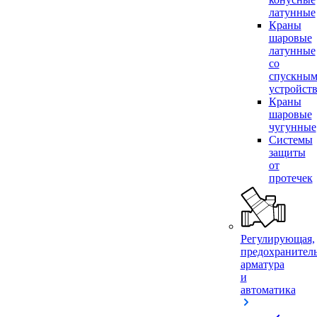
латунные
Краны
шаровые
латунные
со
спускны
устройст
Краны
шаровые
чугунные
Системы
защиты
от
протечек
Регулирующая,
предохранител
арматура
и
автоматика