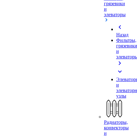
грязевики
и
элеваторы
chevron_left
Назад
Фильтры,
грязевик
и
элеватор
chevron_right
expand_more
Элеватор
и
элеватор
узлы
Радиаторы,
конвекторы
и