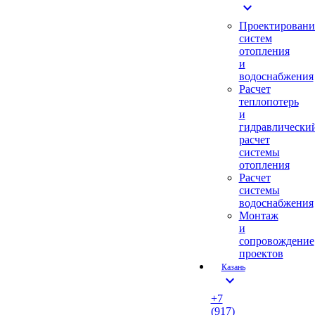
expand_more
Проектировани
систем
отопления
и
водоснабжения
Расчет
теплопотерь
и
гидравлически
расчет
системы
отопления
Расчет
системы
водоснабжения
Монтаж
и
сопровождение
проектов
Казань
expand_more
+7
(917)