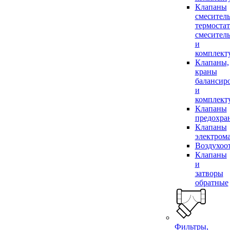
Клапаны
смесител
термоста
смесител
и
комплек
Клапаны,
краны
балансир
и
комплек
Клапаны
предохра
Клапаны
электром
Воздухоо
Клапаны
и
затворы
обратные
Фильтры,