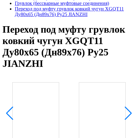
Грувлок (бессварные муфтовые соединения)
Переход под муфту грувлок ковкий чугун XGQT11
Ду80х65 (Дн89х76) Ру25 JIANZHI
Переход под муфту грувлок
ковкий чугун XGQT11
Ду80х65 (Дн89х76) Ру25
JIANZHI