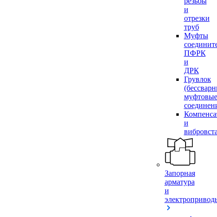
резьбы
и
отрезки
труб
Муфты
соединит
ПФРК
и
ДРК
Грувлок
(бессвар
муфтовы
соединен
Компенса
и
вибровст
Запорная
арматура
и
электропривод