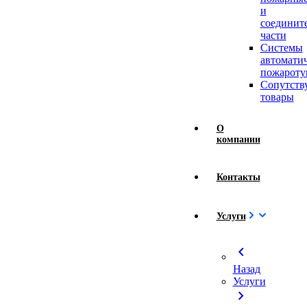
и
соединит
части
Системы
автомати
пожароту
Сопутст
товары
О
компании
Контакты
Услуги
chevron_left
Назад
Услуги
chevron_right