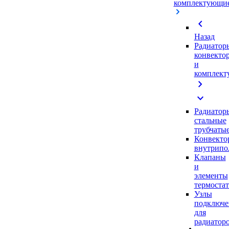
комплектующи
chevron_left
Назад
Радиатор
конвекто
и
комплек
chevron_right
expand_more
Радиатор
стальные
трубчаты
Конвекто
внутрипо
Клапаны
и
элементы
термоста
Узлы
подключе
для
радиатор