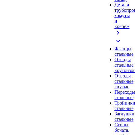
Детали
трубопро
хомуты
и
крепеж
chevron_right
expand_more
Фланцы
стальные
Отводы
стальные
крутоизо
Отводы
стальные
гнутые
Переходы
стальные
Тройник
стальные
Заглушки
стальные
Сгоны,
бочата,