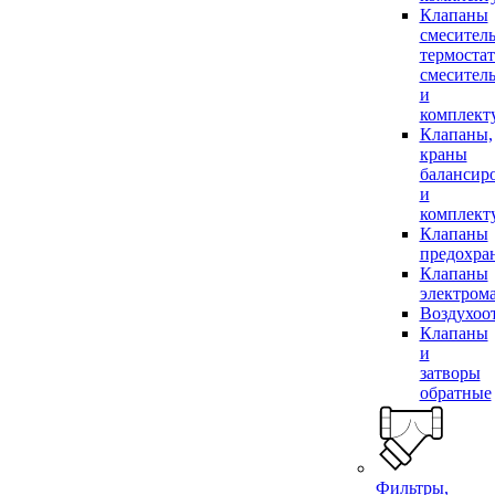
Клапаны
смесител
термоста
смесител
и
комплек
Клапаны,
краны
балансир
и
комплек
Клапаны
предохра
Клапаны
электром
Воздухоо
Клапаны
и
затворы
обратные
Фильтры,