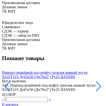
Произвольная доставка
Деловые линии
ТК КИТ
Юридическое лицо
Самовывоз
СДЭК — курьер
СДЭК — забор из ПВЗ
Произвольная доставка
Деловые линии
ТК КИТ
Похожие товары
Переход резьбовой под муфту грувлок ковкий чугун
П
XGQT11S Ду65х50 (Дн76х2") Ру25 JIANZHI
Нет в наличии
Н
Арт.
Переход резьбовой под муфту грувлок ковкий чугун
А
XGQT11S Ду65х50 (Дн76х2") Ру25 JIANZHI
415.80 ₽
4
-
+
-
В корзину
В