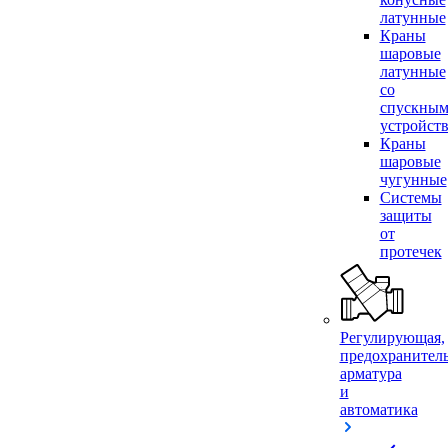
латунные
Краны
шаровые
латунные
со
спускны
устройст
Краны
шаровые
чугунные
Системы
защиты
от
протечек
Регулирующая,
предохранител
арматура
и
автоматика