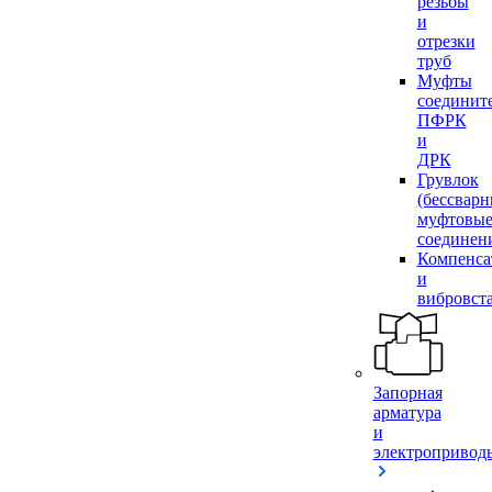
резьбы
и
отрезки
труб
Муфты
соединит
ПФРК
и
ДРК
Грувлок
(бессвар
муфтовы
соединен
Компенса
и
вибровст
Запорная
арматура
и
электропривод