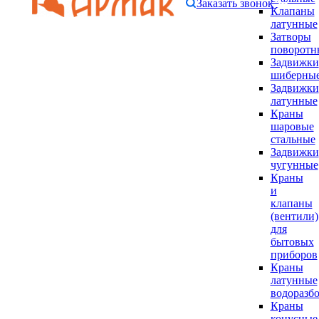
Заказать звонок
Клапаны
латунные
Затворы
поворотн
Задвижки
шиберны
Задвижки
латунные
Краны
шаровые
стальные
Задвижки
чугунные
Краны
и
клапаны
(вентили)
для
бытовых
приборов
Краны
латунные
водоразб
Краны
конусные