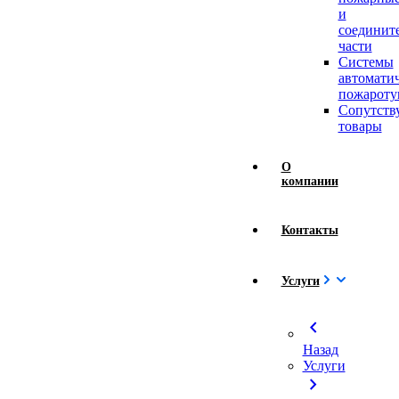
и
соединит
части
Системы
автомати
пожароту
Сопутст
товары
О
компании
Контакты
Услуги
chevron_left
Назад
Услуги
chevron_right