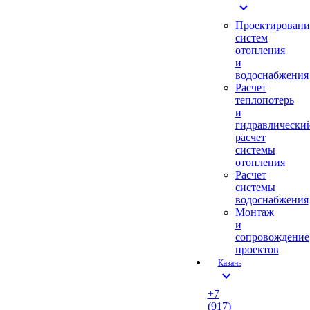
expand_more
Проектировани
систем
отопления
и
водоснабжения
Расчет
теплопотерь
и
гидравлически
расчет
системы
отопления
Расчет
системы
водоснабжения
Монтаж
и
сопровождение
проектов
Казань
expand_more
+7
(917)