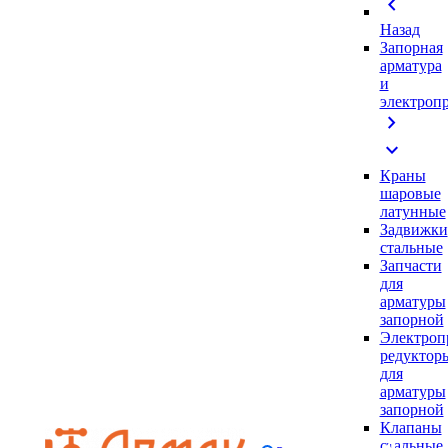
chevron_left
Назад
Запорная
арматура
и
электроп
chevron_right
expand_more
Краны
шаровые
латунные
Задвижки
стальные
Запчасти
для
арматуры
запорной
Электроп
редуктор
для
арматуры
запорной
Клапаны
стальные