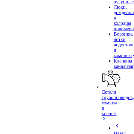
чугунные
Люки,
дождепр
и
колодцы
полимер
Воронки,
лотки
водосточ
и
комплек
Клапаны
канализа
Детали
трубопроводов,
хомуты
и
крепеж
chevron_left
Назад