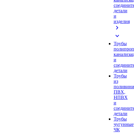
соединит
детали
и
изделия
chevron_right
expand_more
Трубы
полипроп
канализа
и
соединит
детали
Трубы
из
поливини
ПВХ,
НПВХ
и
соединит
детали
Трубы
чугунные
ЧК