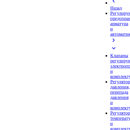
chevron_left
Назад
Регулиру
предохра
арматура
и
автомати
chevron_right
expand_more
Клапаны
регулиру
электроп
и
комплек
Регулято
давления,
перепада
давления
и
комплек
Регулято
температ
и
комплек