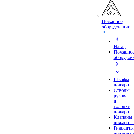
Пожарное
оборудование
chevron_left
Назад
Пожарно
оборудов
chevron_right
expand_more
Шкафы
пожарны
Стволы,
рукава
и
головки
пожарны
Клапаны
пожарны
Гидранты
пожарны