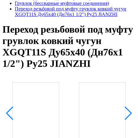
Грувлок (бессварные муфтовые соединения)
Переход резьбовой под муфту грувлок ковкий чугун
XGQT11S Ду65х40 (Дн76х1 1/2") Ру25 JIANZHI
Переход резьбовой под муфту
грувлок ковкий чугун
XGQT11S Ду65х40 (Дн76х1
1/2") Ру25 JIANZHI