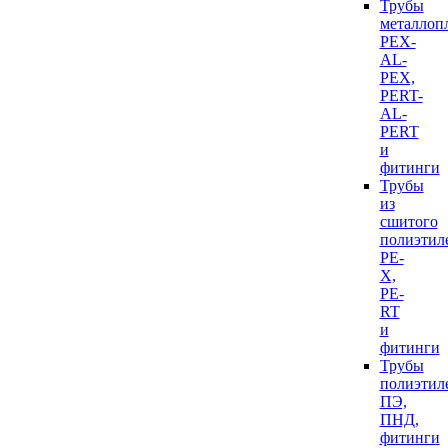
Трубы
металлоп
PEX-
AL-
PEX,
PERT-
AL-
PERT
и
фитинги
Трубы
из
сшитого
полиэтил
PE-
X,
PE-
RT
и
фитинги
Трубы
полиэтил
ПЭ,
ПНД,
фитинги