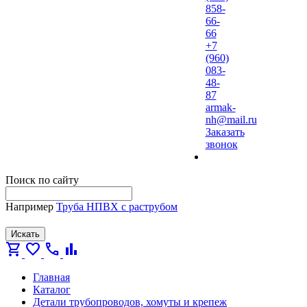
858-
66-
66
+7
(960)
083-
48-
87
armak-
nh@mail.ru
Заказать
звонок
Поиск по сайту
Например
Труба НПВХ с раструбом
Искать
shopping_cart
favorite
call
bar_chart
Главная
Каталог
Детали трубопроводов, хомуты и крепеж