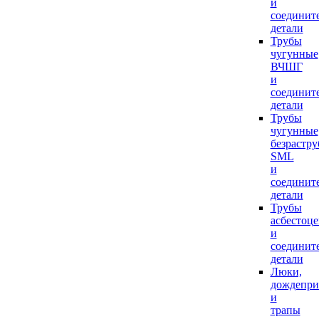
и
соединит
детали
Трубы
чугунные
ВЧШГ
и
соединит
детали
Трубы
чугунные
безрастр
SML
и
соединит
детали
Трубы
асбестоц
и
соединит
детали
Люки,
дождепр
и
трапы