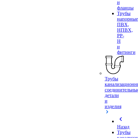
и
фланцы
Трубы
напорные
ПВХ,
НПВХ,
PP-
H
и
фитинги
Трубы
канализационн
соединительны
детали
и
изделия
chevron_left
Назад
Трубы
канализа