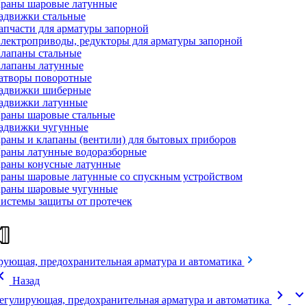
раны шаровые латунные
адвижки стальные
апчасти для арматуры запорной
лектроприводы, редукторы для арматуры запорной
лапаны стальные
лапаны латунные
атворы поворотные
адвижки шиберные
адвижки латунные
раны шаровые стальные
адвижки чугунные
раны и клапаны (вентили) для бытовых приборов
раны латунные водоразборные
раны конусные латунные
раны шаровые латунные со спускным устройством
раны шаровые чугунные
истемы защиты от протечек
рующая, предохранительная арматура и автоматика
on_left
Назад
chevron_right
expand_mor
егулирующая, предохранительная арматура и автоматика