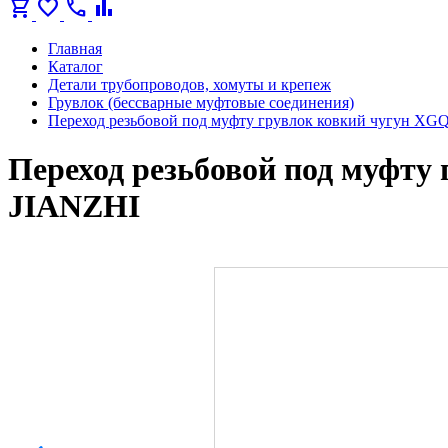
shopping_cart
favorite
call
bar_chart
Главная
Каталог
Детали трубопроводов, хомуты и крепеж
Грувлок (бессварные муфтовые соединения)
Переход резьбовой под муфту грувлок ковкий чугун XG
Переход резьбовой под муфту
JIANZHI