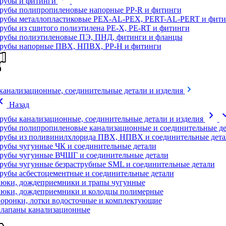
рубы и фитинги
рубы полипропиленовые напорные PP-R и фитинги
рубы металлопластиковые PEX-AL-PEX, PERT-AL-PERT и фити
рубы из сшитого полиэтилена PE-X, PE-RT и фитинги
рубы полиэтиленовые ПЭ, ПНД, фитинги и фланцы
рубы напорные ПВХ, НПВХ, PP-H и фитинги
канализационные, соединительные детали и изделия
on_left
Назад
chevron_right
expand
рубы канализационные, соединительные детали и изделия
рубы полипропиленовые канализационные и соединительные де
рубы из поливинилхлорида ПВХ, НПВХ и соединительные дета
рубы чугунные ЧК и соединительные детали
рубы чугунные ВЧШГ и соединительные детали
рубы чугунные безраструбные SML и соединительные детали
рубы асбестоцементные и соединительные детали
юки, дождеприемники и трапы чугунные
юки, дождеприемники и колодцы полимерные
оронки, лотки водосточные и комплектующие
лапаны канализационные