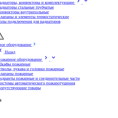
chevron_right
expand_more
адиаторы, конвекторы и комплектующие
адиаторы стальные трубчатые
онвекторы внутрипольные
лапаны и элементы термостатические
злы подключения для радиаторов
ое оборудование
on_left
Назад
chevron_right
expand_more
ожарное оборудование
кафы пожарные
тволы, рукава и головки пожарные
лапаны пожарные
идранты пожарные и соединительные части
истемы автоматического пожаротушения
опутствующие товары
и