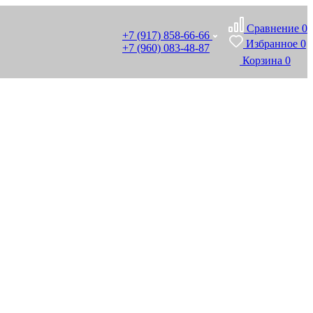
Сравнение
0
+7 (917) 858-66-66
Избранное
0
+7 (960) 083-48-87
Корзина
0