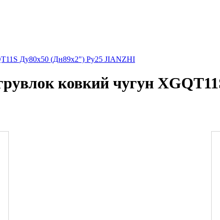
QT11S Ду80х50 (Дн89х2") Ру25 JIANZHI
 грувлок ковкий чугун XGQT11