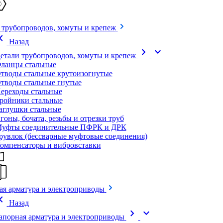
 трубопроводов, хомуты и крепеж
on_left
Назад
chevron_right
expand_more
етали трубопроводов, хомуты и крепеж
ланцы стальные
тводы стальные крутоизогнутые
тводы стальные гнутые
ереходы стальные
ройники стальные
аглушки стальные
гоны, бочата, резьбы и отрезки труб
уфты соединительные ПФРК и ДРК
рувлок (бессварные муфтовые соединения)
омпенсаторы и вибровставки
ая арматура и электроприводы
on_left
Назад
chevron_right
expand_more
апорная арматура и электроприводы