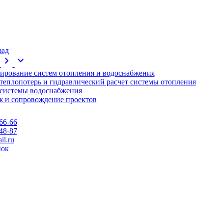
зад
chevron_right
expand_more
ирование систем отопления и водоснабжения
 теплопотерь и гидравлический расчет системы отопления
 системы водоснабжения
 и сопровождение проектов
66-66
48-87
l.ru
нок