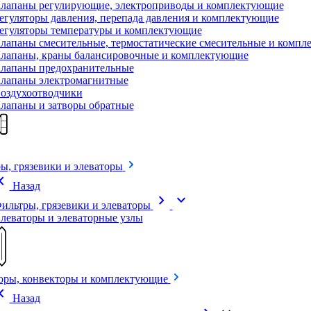
лапаны регулирующие, электроприводы и комплектующие
егуляторы давления, перепада давления и комплектующие
егуляторы температуры и комплектующие
лапаны смесительные, термостатические смесительные и комп
лапаны, краны балансировочные и комплектующие
лапаны предохранительные
лапаны электромагнитные
оздухоотводчики
лапаны и затворы обратные
ы, грязевики и элеваторы
on_left
Назад
chevron_right
expand_more
ильтры, грязевики и элеваторы
леваторы и элеваторные узлы
оры, конвекторы и комплектующие
on_left
Назад