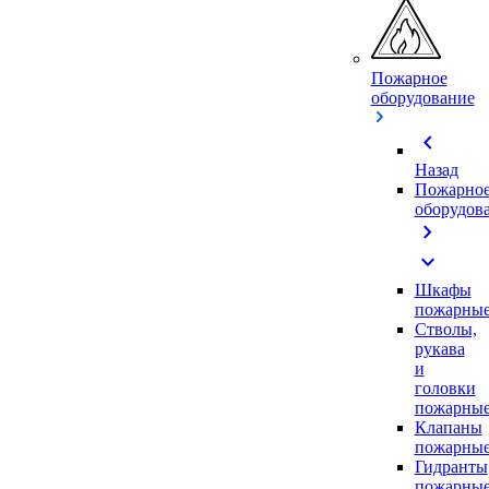
Пожарное
оборудование
chevron_left
Назад
Пожарно
оборудов
chevron_right
expand_more
Шкафы
пожарны
Стволы,
рукава
и
головки
пожарны
Клапаны
пожарны
Гидранты
пожарны