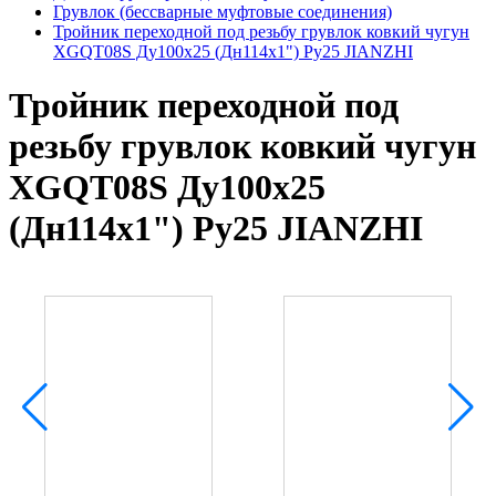
Грувлок (бессварные муфтовые соединения)
Тройник переходной под резьбу грувлок ковкий чугун
XGQT08S Ду100х25 (Дн114х1") Ру25 JIANZHI
Тройник переходной под
резьбу грувлок ковкий чугун
XGQT08S Ду100х25
(Дн114х1") Ру25 JIANZHI