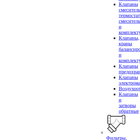
Клапаны
смесител
термоста
смесител
и
комплек
Клапаны,
краны
балансир
и
комплек
Клапаны
предохра
Клапаны
электром
Воздухоо
Клапаны
и
затворы
обратные
Фильтры,