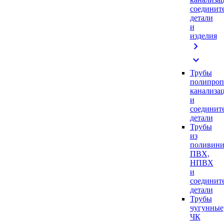
соединит
детали
и
изделия
chevron_right
expand_more
Трубы
полипроп
канализа
и
соединит
детали
Трубы
из
поливини
ПВХ,
НПВХ
и
соединит
детали
Трубы
чугунные
ЧК