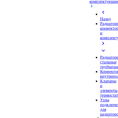
комплектующи
chevron_left
Назад
Радиатор
конвекто
и
комплек
chevron_right
expand_more
Радиатор
стальные
трубчаты
Конвекто
внутрипо
Клапаны
и
элементы
термоста
Узлы
подключе
для
радиатор