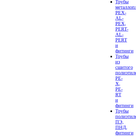
Трубы
металлоп
PEX-
AL-
PEX,
PERT-
AL-
PERT
и
фитинги
Трубы
из
сшитого
полиэтил
PE-
X,
PE-
RT
и
фитинги
Трубы
полиэтил
ПЭ,
ПНД,
фитинги