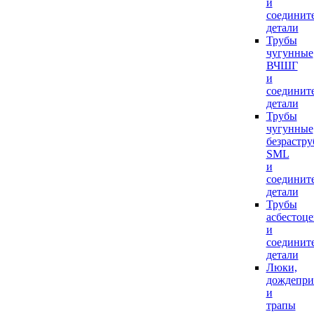
и
соединит
детали
Трубы
чугунные
ВЧШГ
и
соединит
детали
Трубы
чугунные
безрастр
SML
и
соединит
детали
Трубы
асбестоц
и
соединит
детали
Люки,
дождепр
и
трапы