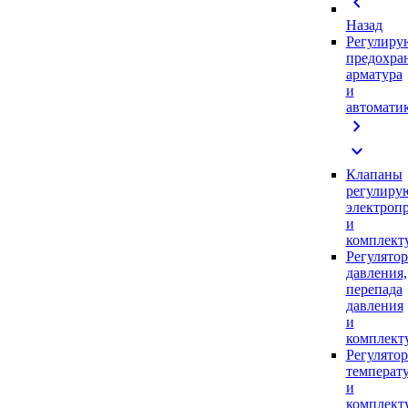
chevron_left
Назад
Регулиру
предохра
арматура
и
автомати
chevron_right
expand_more
Клапаны
регулиру
электроп
и
комплек
Регулято
давления,
перепада
давления
и
комплек
Регулято
температ
и
комплек