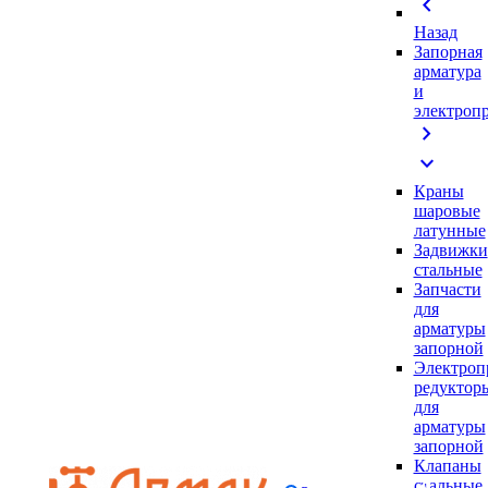
chevron_left
Назад
Запорная
арматура
и
электроп
chevron_right
expand_more
Краны
шаровые
латунные
Задвижки
стальные
Запчасти
для
арматуры
запорной
Электроп
редуктор
для
арматуры
запорной
Клапаны
стальные