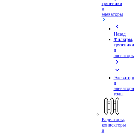
грязевики
и
элеваторы
chevron_left
Назад
Фильтры,
грязевик
и
элеватор
chevron_right
expand_more
Элеватор
и
элеватор
узлы
Радиаторы,
конвекторы
и