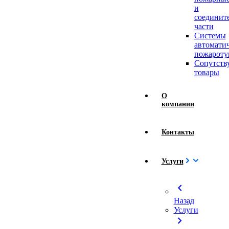
и
соединит
части
Системы
автомати
пожароту
Сопутст
товары
О
компании
Контакты
Услуги
chevron_left
Назад
Услуги
chevron_right