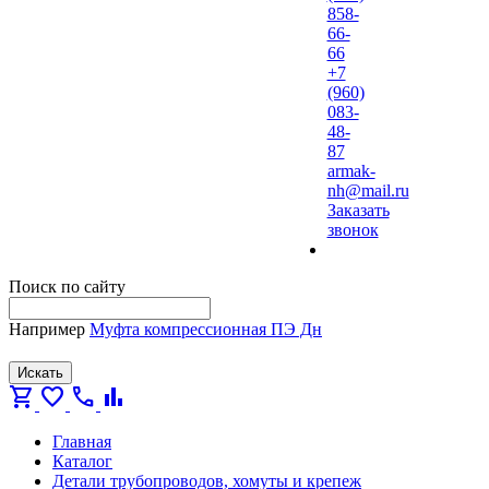
858-
66-
66
+7
(960)
083-
48-
87
armak-
nh@mail.ru
Заказать
звонок
Поиск по сайту
Например
Муфта компрессионная ПЭ Дн
Искать
shopping_cart
favorite
call
bar_chart
Главная
Каталог
Детали трубопроводов, хомуты и крепеж