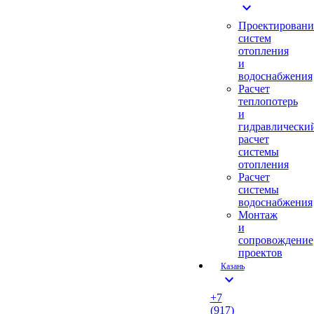
expand_more
Проектировани
систем
отопления
и
водоснабжения
Расчет
теплопотерь
и
гидравлически
расчет
системы
отопления
Расчет
системы
водоснабжения
Монтаж
и
сопровождение
проектов
Казань
expand_more
+7
(917)