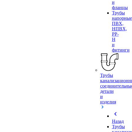
и
фланцы
Трубы
напорные
ПВХ,
НПВХ,
PP-
H
и
фитинги
Трубы
канализационн
соединительны
детали
и
изделия
chevron_left
Назад
Трубы
канализа