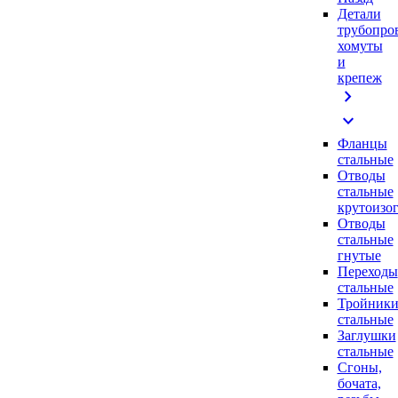
Детали
трубопро
хомуты
и
крепеж
chevron_right
expand_more
Фланцы
стальные
Отводы
стальные
крутоизо
Отводы
стальные
гнутые
Переходы
стальные
Тройник
стальные
Заглушки
стальные
Сгоны,
бочата,