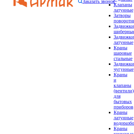
Заказать звонок
Клапаны
латунные
Затворы
поворотн
Задвижки
шиберны
Задвижки
латунные
Краны
шаровые
стальные
Задвижки
чугунные
Краны
и
клапаны
(вентили)
для
бытовых
приборов
Краны
латунные
водоразб
Краны
конусные