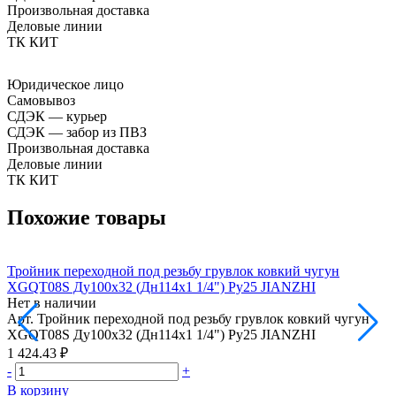
Произвольная доставка
Деловые линии
ТК КИТ
Юридическое лицо
Самовывоз
СДЭК — курьер
СДЭК — забор из ПВЗ
Произвольная доставка
Деловые линии
ТК КИТ
Похожие товары
Тройник переходной под резьбу грувлок ковкий чугун
Т
XGQT08S Ду100х32 (Дн114х1 1/4") Ру25 JIANZHI
Нет в наличии
Н
Арт.
Тройник переходной под резьбу грувлок ковкий чугун
А
XGQT08S Ду100х32 (Дн114х1 1/4") Ру25 JIANZHI
1 424.43 ₽
1
-
+
-
В корзину
В