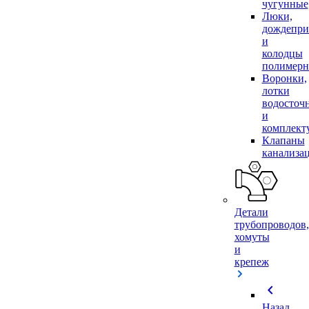
чугунные
Люки,
дождепр
и
колодцы
полимер
Воронки,
лотки
водосточ
и
комплек
Клапаны
канализа
Детали
трубопроводов,
хомуты
и
крепеж
chevron_left
Назад