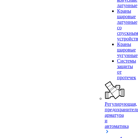
латунные
Краны
шаровые
латунные
со
спускны
устройст
Краны
шаровые
чугунные
Системы
защиты
от
протечек
Регулирующая,
предохранител
арматура
и
автоматика