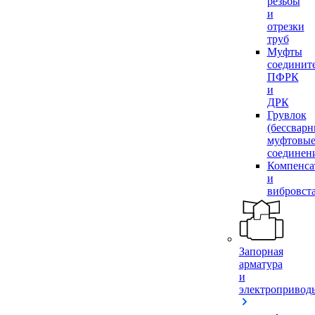
резьбы
и
отрезки
труб
Муфты
соединит
ПФРК
и
ДРК
Грувлок
(бессвар
муфтовы
соединен
Компенса
и
вибровст
Запорная
арматура
и
электропривод