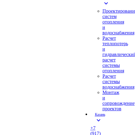
expand_more
Проектировани
систем
отопления
и
водоснабжения
Расчет
теплопотерь
и
гидравлически
расчет
системы
отопления
Расчет
системы
водоснабжения
Монтаж
и
сопровождение
проектов
Казань
expand_more
+7
(917)