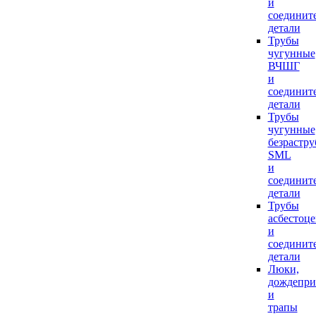
и
соединит
детали
Трубы
чугунные
ВЧШГ
и
соединит
детали
Трубы
чугунные
безрастр
SML
и
соединит
детали
Трубы
асбестоц
и
соединит
детали
Люки,
дождепр
и
трапы