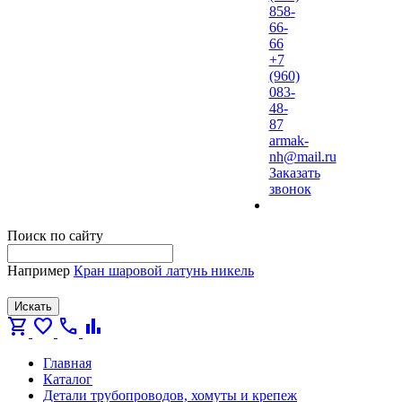
858-
66-
66
+7
(960)
083-
48-
87
armak-
nh@mail.ru
Заказать
звонок
Поиск по сайту
Например
Кран шаровой латунь никель
Искать
shopping_cart
favorite
call
bar_chart
Главная
Каталог
Детали трубопроводов, хомуты и крепеж