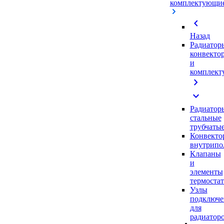
комплектующи
chevron_left
Назад
Радиатор
конвекто
и
комплек
chevron_right
expand_more
Радиатор
стальные
трубчаты
Конвекто
внутрипо
Клапаны
и
элементы
термоста
Узлы
подключе
для
радиатор