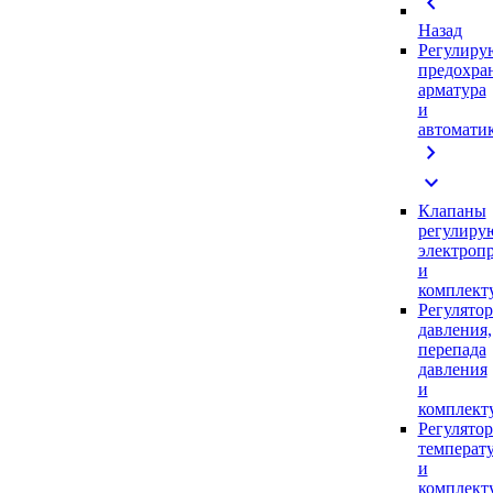
chevron_left
Назад
Регулиру
предохра
арматура
и
автомати
chevron_right
expand_more
Клапаны
регулиру
электроп
и
комплек
Регулято
давления,
перепада
давления
и
комплек
Регулято
температ
и
комплек