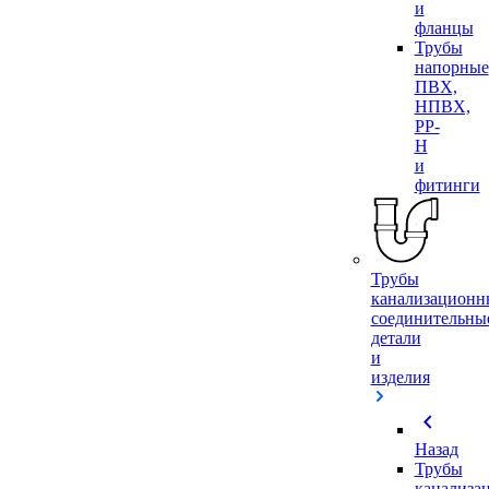
и
фланцы
Трубы
напорные
ПВХ,
НПВХ,
PP-
H
и
фитинги
Трубы
канализационн
соединительны
детали
и
изделия
chevron_left
Назад
Трубы
канализа