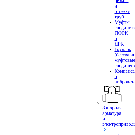
резьбы
и
отрезки
труб
Муфты
соединит
ПФРК
и
ДРК
Грувлок
(бессвар
муфтовы
соединен
Компенса
и
вибровст
Запорная
арматура
и
электропривод