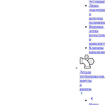
чугунные
Люки,
дождепр
и
колодцы
полимер
Воронки,
лотки
водосточ
и
комплек
Клапаны
канализа
Детали
трубопроводов,
хомуты
и
крепеж
chevron_left
Назад