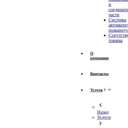
и
соединит
части
Системы
автомати
пожароту
Сопутст
товары
О
компании
Контакты
Услуги
chevron_left
Назад
Услуги
chevron_right