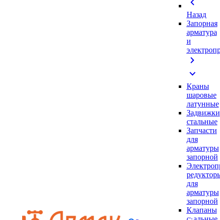
chevron_left
Назад
Запорная
арматура
и
электроп
chevron_right
expand_more
Краны
шаровые
латунные
Задвижки
стальные
Запчасти
для
арматуры
запорной
Электроп
редуктор
для
арматуры
запорной
Клапаны
стальные