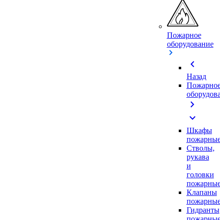
Пожарное
оборудование
chevron_left
Назад
Пожарно
оборудов
chevron_right
expand_more
Шкафы
пожарны
Стволы,
рукава
и
головки
пожарны
Клапаны
пожарны
Гидранты
пожарны