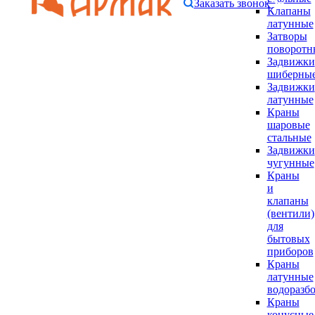
Заказать звонок
Клапаны
латунные
Затворы
поворотн
Задвижки
шиберны
Задвижки
латунные
Краны
шаровые
стальные
Задвижки
чугунные
Краны
и
клапаны
(вентили)
для
бытовых
приборов
Краны
латунные
водоразб
Краны
конусные