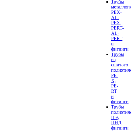
Трубы
металлоп
PEX-
AL-
PEX,
PERT-
AL-
PERT
и
фитинги
Трубы
из
сшитого
полиэтил
PE-
X,
PE-
RT
и
фитинги
Трубы
полиэтил
ПЭ,
ПНД,
фитинги