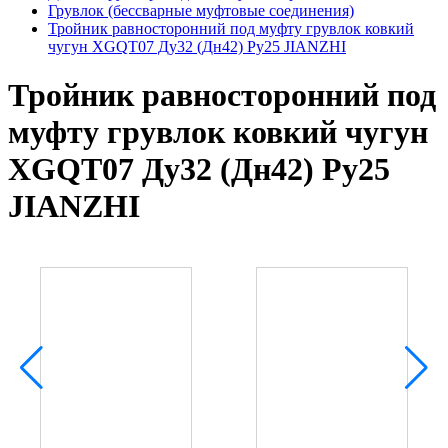
Грувлок (бессварные муфтовые соединения)
Тройник равносторонний под муфту грувлок ковкий
чугун XGQT07 Ду32 (Дн42) Ру25 JIANZHI
Тройник равносторонний под
муфту грувлок ковкий чугун
XGQT07 Ду32 (Дн42) Ру25
JIANZHI