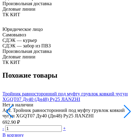
Произвольная доставка
Деловые линии
ТК КИТ
Юридическое лицо
Самовывоз
СДЭК — курьер
СДЭК — забор из ПВЗ
Произвольная доставка
Деловые линии
ТК КИТ
Похожие товары
Тройник равносторонний под муфту грувлок ковкий чугун
Т
XGQT07 Ду40 (Дн48) Ру25 JIANZHI
Нет в наличии
Н
Арт.
Тройник равносторонний под муфту грувлок ковкий
А
чугун XGQT07 Ду40 (Дн48) Ру25 JIANZHI
692.90 ₽
8
-
+
-
В корзину
В