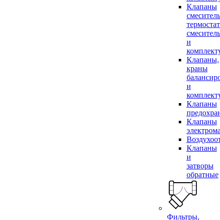
Клапаны
смесител
термоста
смесител
и
комплек
Клапаны,
краны
балансир
и
комплек
Клапаны
предохра
Клапаны
электром
Воздухоо
Клапаны
и
затворы
обратные
Фильтры,