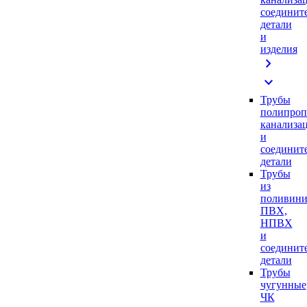
соединит
детали
и
изделия
chevron_right
expand_more
Трубы
полипроп
канализа
и
соединит
детали
Трубы
из
поливини
ПВХ,
НПВХ
и
соединит
детали
Трубы
чугунные
ЧК