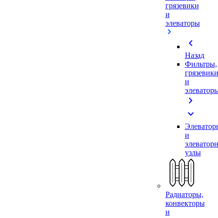
грязевики
и
элеваторы
chevron_left
Назад
Фильтры,
грязевик
и
элеватор
chevron_right
expand_more
Элеватор
и
элеватор
узлы
Радиаторы,
конвекторы
и