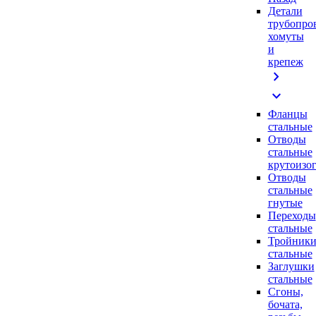
Детали
трубопро
хомуты
и
крепеж
chevron_right
expand_more
Фланцы
стальные
Отводы
стальные
крутоизо
Отводы
стальные
гнутые
Переходы
стальные
Тройник
стальные
Заглушки
стальные
Сгоны,
бочата,