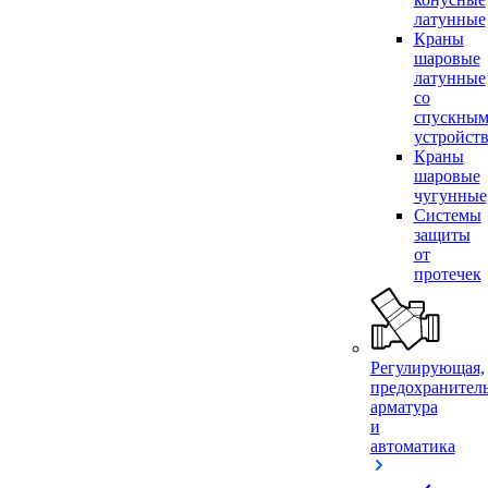
латунные
Краны
шаровые
латунные
со
спускны
устройст
Краны
шаровые
чугунные
Системы
защиты
от
протечек
Регулирующая,
предохранител
арматура
и
автоматика