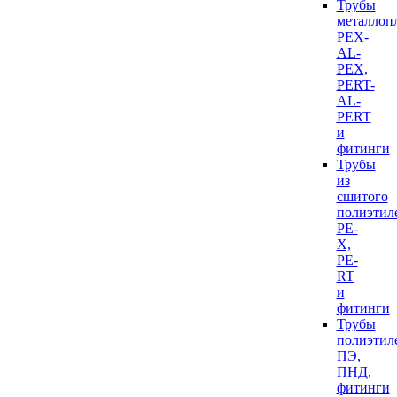
Трубы
металлоп
PEX-
AL-
PEX,
PERT-
AL-
PERT
и
фитинги
Трубы
из
сшитого
полиэтил
PE-
X,
PE-
RT
и
фитинги
Трубы
полиэтил
ПЭ,
ПНД,
фитинги