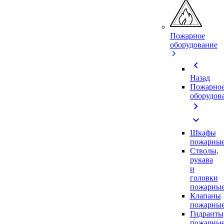
Пожарное
оборудование
chevron_left
Назад
Пожарно
оборудов
chevron_right
expand_more
Шкафы
пожарны
Стволы,
рукава
и
головки
пожарны
Клапаны
пожарны
Гидранты
пожарны