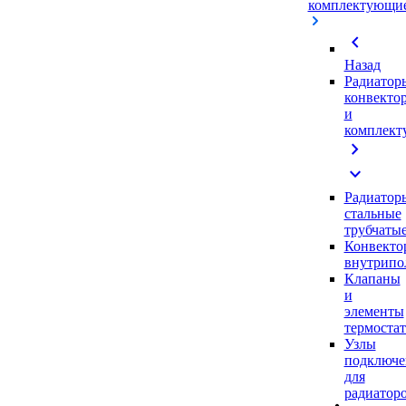
комплектующи
chevron_left
Назад
Радиатор
конвекто
и
комплек
chevron_right
expand_more
Радиатор
стальные
трубчаты
Конвекто
внутрипо
Клапаны
и
элементы
термоста
Узлы
подключе
для
радиатор