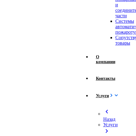
и
соединит
части
Системы
автомати
пожароту
Сопутст
товары
О
компании
Контакты
Услуги
chevron_left
Назад
Услуги
chevron_right