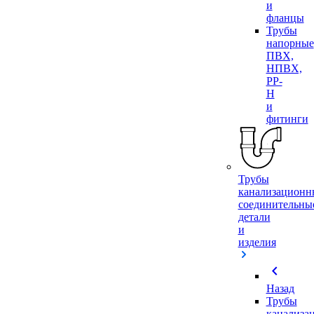
и
фланцы
Трубы
напорные
ПВХ,
НПВХ,
PP-
H
и
фитинги
Трубы
канализационн
соединительны
детали
и
изделия
chevron_left
Назад
Трубы
канализа