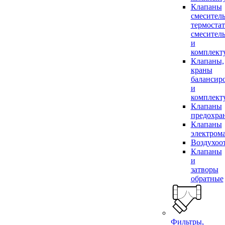
Клапаны
смесител
термоста
смесител
и
комплек
Клапаны,
краны
балансир
и
комплек
Клапаны
предохра
Клапаны
электром
Воздухоо
Клапаны
и
затворы
обратные
Фильтры,