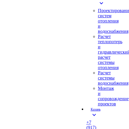
expand_more
Проектировани
систем
отопления
и
водоснабжения
Расчет
теплопотерь
и
гидравлически
расчет
системы
отопления
Расчет
системы
водоснабжения
Монтаж
и
сопровождение
проектов
Казань
expand_more
+7
(917)