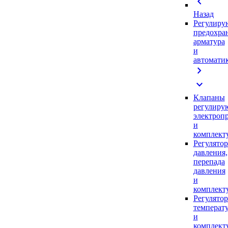
chevron_left
Назад
Регулиру
предохра
арматура
и
автомати
chevron_right
expand_more
Клапаны
регулиру
электроп
и
комплек
Регулято
давления,
перепада
давления
и
комплек
Регулято
температ
и
комплек