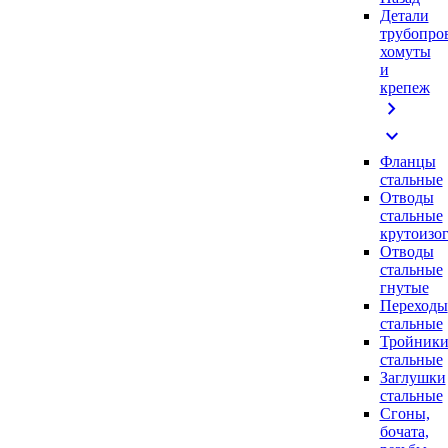
Детали
трубопро
хомуты
и
крепеж
chevron_right
expand_more
Фланцы
стальные
Отводы
стальные
крутоизо
Отводы
стальные
гнутые
Переходы
стальные
Тройник
стальные
Заглушки
стальные
Сгоны,
бочата,