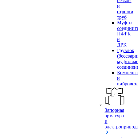
резьбы
и
отрезки
труб
Муфты
соединит
ПФРК
и
ДРК
Грувлок
(бессвар
муфтовы
соединен
Компенса
и
вибровст
Запорная
арматура
и
электропривод