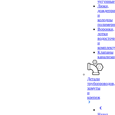
чугунные
Люки,
дождепр
и
колодцы
полимер
Воронки,
лотки
водосточ
и
комплек
Клапаны
канализа
Детали
трубопроводов,
хомуты
и
крепеж
chevron_left
Назад