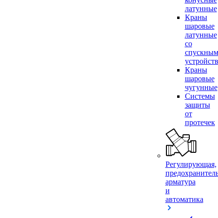
латунные
Краны
шаровые
латунные
со
спускны
устройст
Краны
шаровые
чугунные
Системы
защиты
от
протечек
Регулирующая,
предохранител
арматура
и
автоматика