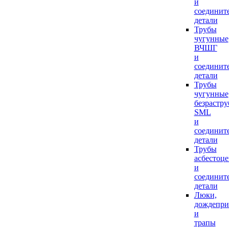
и
соединит
детали
Трубы
чугунные
ВЧШГ
и
соединит
детали
Трубы
чугунные
безрастр
SML
и
соединит
детали
Трубы
асбестоц
и
соединит
детали
Люки,
дождепр
и
трапы