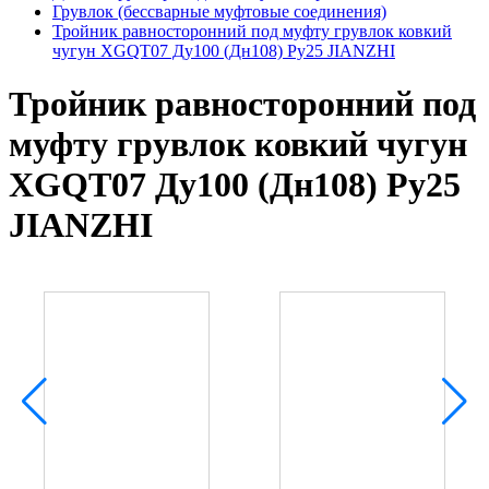
Грувлок (бессварные муфтовые соединения)
Тройник равносторонний под муфту грувлок ковкий
чугун XGQT07 Ду100 (Дн108) Ру25 JIANZHI
Тройник равносторонний под
муфту грувлок ковкий чугун
XGQT07 Ду100 (Дн108) Ру25
JIANZHI