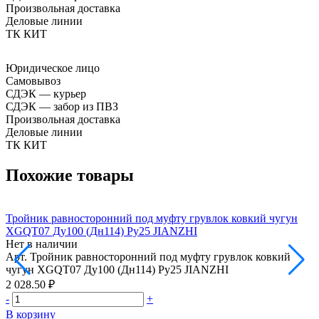
Произвольная доставка
Деловые линии
ТК КИТ
Юридическое лицо
Самовывоз
СДЭК — курьер
СДЭК — забор из ПВЗ
Произвольная доставка
Деловые линии
ТК КИТ
Похожие товары
Тройник равносторонний под муфту грувлок ковкий чугун
Т
XGQT07 Ду100 (Дн114) Ру25 JIANZHI
Нет в наличии
Н
Арт.
Тройник равносторонний под муфту грувлок ковкий
А
чугун XGQT07 Ду100 (Дн114) Ру25 JIANZHI
2 028.50 ₽
4
-
+
-
В корзину
В