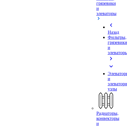
грязевики
и
элеваторы
chevron_left
Назад
Фильтры,
грязевик
и
элеватор
chevron_right
expand_more
Элеватор
и
элеватор
узлы
Радиаторы,
конвекторы
и