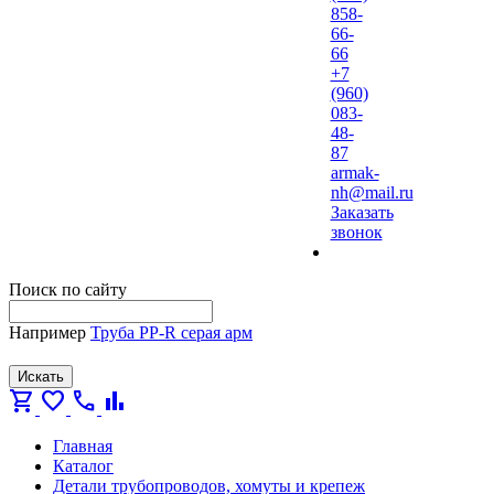
858-
66-
66
+7
(960)
083-
48-
87
armak-
nh@mail.ru
Заказать
звонок
Поиск по сайту
Например
Труба PP-R серая арм
Искать
shopping_cart
favorite
call
bar_chart
Главная
Каталог
Детали трубопроводов, хомуты и крепеж