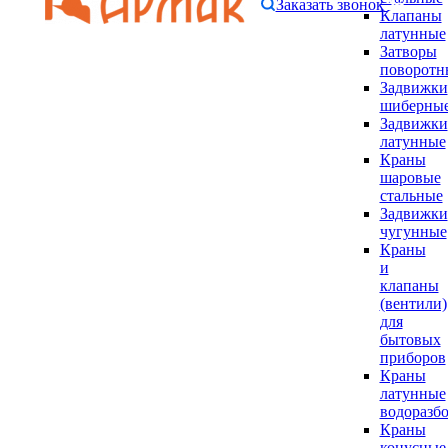
Заказать звонок
Клапаны
латунные
Затворы
поворотн
Задвижки
шиберны
Задвижки
латунные
Краны
шаровые
стальные
Задвижки
чугунные
Краны
и
клапаны
(вентили)
для
бытовых
приборов
Краны
латунные
водоразб
Краны
конусные