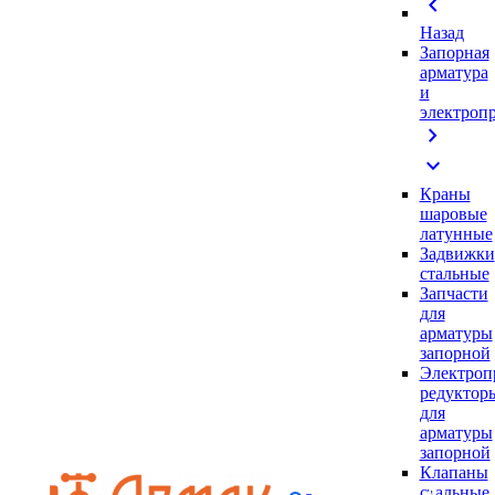
chevron_left
Назад
Запорная
арматура
и
электроп
chevron_right
expand_more
Краны
шаровые
латунные
Задвижки
стальные
Запчасти
для
арматуры
запорной
Электроп
редуктор
для
арматуры
запорной
Клапаны
стальные