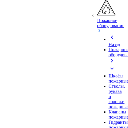
Пожарное
оборудование
chevron_left
Назад
Пожарно
оборудов
chevron_right
expand_more
Шкафы
пожарны
Стволы,
рукава
и
головки
пожарны
Клапаны
пожарны
Гидранты
пожарны