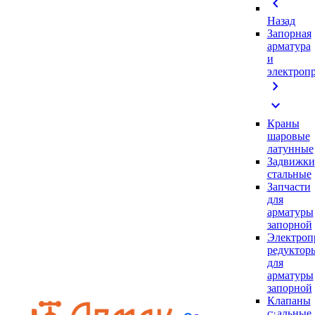
chevron_left
Назад
Запорная
арматура
и
электроп
chevron_right
expand_more
Краны
шаровые
латунные
Задвижки
стальные
Запчасти
для
арматуры
запорной
Электроп
редуктор
для
арматуры
запорной
Клапаны
стальные