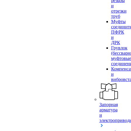
резьбы
и
отрезки
труб
Муфты
соединит
ПФРК
и
ДРК
Грувлок
(бессвар
муфтовы
соединен
Компенса
и
вибровст
Запорная
арматура
и
электропривод