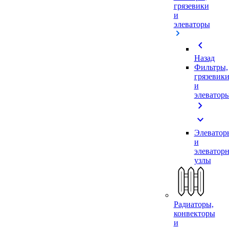
грязевики
и
элеваторы
chevron_left
Назад
Фильтры,
грязевик
и
элеватор
chevron_right
expand_more
Элеватор
и
элеватор
узлы
Радиаторы,
конвекторы
и