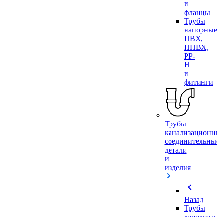
и
фланцы
Трубы
напорные
ПВХ,
НПВХ,
PP-
H
и
фитинги
Трубы
канализационн
соединительны
детали
и
изделия
chevron_left
Назад
Трубы
канализа