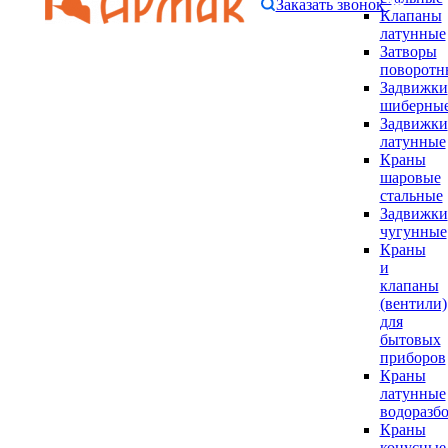
Заказать звонок
Клапаны
латунные
Затворы
поворотн
Задвижки
шиберны
Задвижки
латунные
Краны
шаровые
стальные
Задвижки
чугунные
Краны
и
клапаны
(вентили)
для
бытовых
приборов
Краны
латунные
водоразб
Краны
конусные