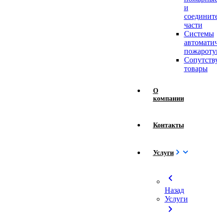
и
соединит
части
Системы
автомати
пожароту
Сопутст
товары
О
компании
Контакты
Услуги
chevron_left
Назад
Услуги
chevron_right