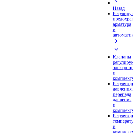
chevron_left
Назад
Регулиру
предохра
арматура
и
автомати
chevron_right
expand_more
Клапаны
регулиру
электроп
и
комплек
Регулято
давления,
перепада
давления
и
комплек
Регулято
температ
и
комплек