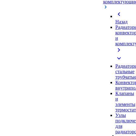
комплектующи
chevron_left
Назад
Радиатор
конвекто
и
комплек
chevron_right
expand_more
Радиатор
стальные
трубчаты
Конвекто
внутрипо
Клапаны
и
элементы
термоста
Узлы
подключе
для
радиатор