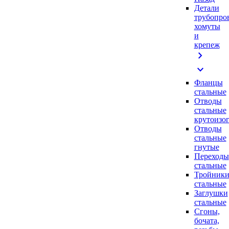
Детали
трубопро
хомуты
и
крепеж
chevron_right
expand_more
Фланцы
стальные
Отводы
стальные
крутоизо
Отводы
стальные
гнутые
Переходы
стальные
Тройник
стальные
Заглушки
стальные
Сгоны,
бочата,