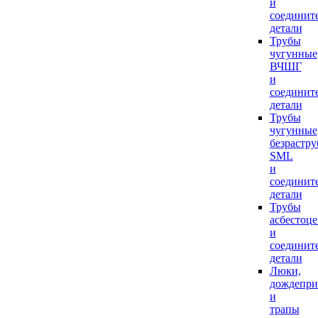
и
соединит
детали
Трубы
чугунные
ВЧШГ
и
соединит
детали
Трубы
чугунные
безрастр
SML
и
соединит
детали
Трубы
асбестоц
и
соединит
детали
Люки,
дождепр
и
трапы