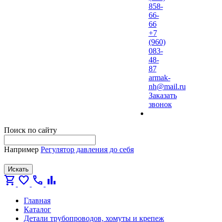
858-
66-
66
+7
(960)
083-
48-
87
armak-
nh@mail.ru
Заказать
звонок
Поиск по сайту
Например
Регулятор давления до себя
Искать
shopping_cart
favorite
call
bar_chart
Главная
Каталог
Детали трубопроводов, хомуты и крепеж