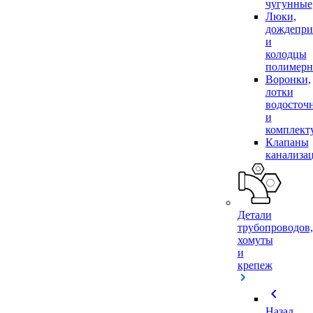
чугунные
Люки,
дождепр
и
колодцы
полимер
Воронки,
лотки
водосточ
и
комплек
Клапаны
канализа
Детали
трубопроводов,
хомуты
и
крепеж
chevron_left
Назад