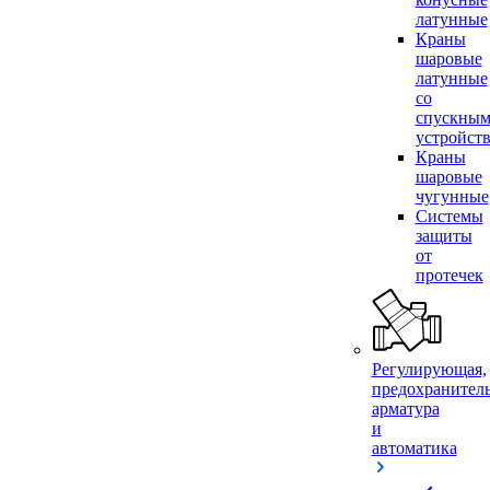
латунные
Краны
шаровые
латунные
со
спускны
устройст
Краны
шаровые
чугунные
Системы
защиты
от
протечек
Регулирующая,
предохранител
арматура
и
автоматика