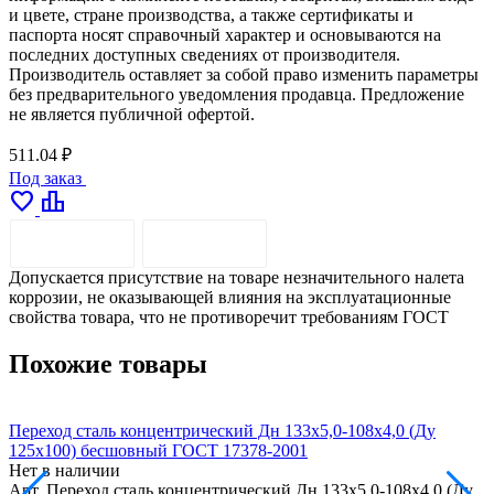
и цвете, стране производства, а также сертификаты и
паспорта носят справочный характер и основываются на
последних доступных сведениях от производителя.
Производитель оставляет за собой право изменить параметры
без предварительного уведомления продавца. Предложение
не является публичной офертой.
511.04 ₽
Под заказ
favorite
leaderboard
ОПИСАНИЕ
ДОСТАВКА
Допускается присутствие на товаре незначительного налета
коррозии, не оказывающей влияния на эксплуатационные
свойства товара, что не противоречит требованиям ГОСТ
Похожие товары
Переход сталь концентрический Дн 133х5,0-108х4,0 (Ду
П
125х100) бесшовный ГОСТ 17378-2001
1
Нет в наличии
Н
Арт.
Переход сталь концентрический Дн 133х5,0-108х4,0 (Ду
А