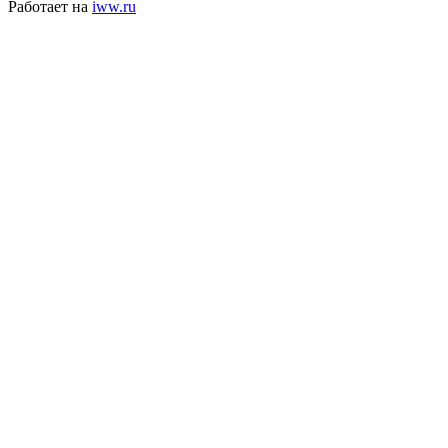
Работает на
iww.ru