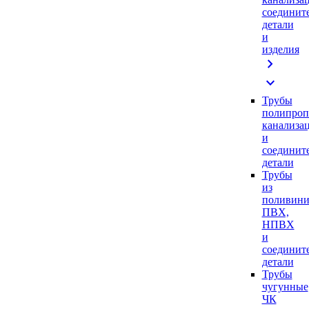
соединит
детали
и
изделия
chevron_right
expand_more
Трубы
полипроп
канализа
и
соединит
детали
Трубы
из
поливини
ПВХ,
НПВХ
и
соединит
детали
Трубы
чугунные
ЧК