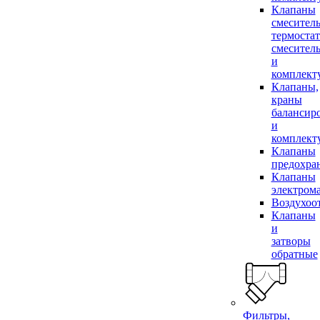
Клапаны
смесител
термоста
смесител
и
комплек
Клапаны,
краны
балансир
и
комплек
Клапаны
предохра
Клапаны
электром
Воздухоо
Клапаны
и
затворы
обратные
Фильтры,