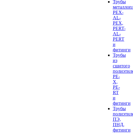
Трубы
металлоп
PEX-
AL-
PEX,
PERT-
AL-
PERT
и
фитинги
Трубы
из
сшитого
полиэтил
PE-
X,
PE-
RT
и
фитинги
Трубы
полиэтил
ПЭ,
ПНД,
фитинги