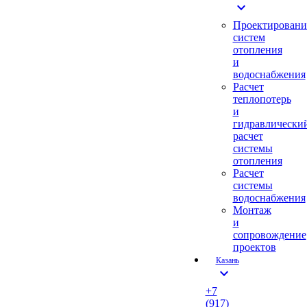
expand_more
Проектировани
систем
отопления
и
водоснабжения
Расчет
теплопотерь
и
гидравлически
расчет
системы
отопления
Расчет
системы
водоснабжения
Монтаж
и
сопровождение
проектов
Казань
expand_more
+7
(917)