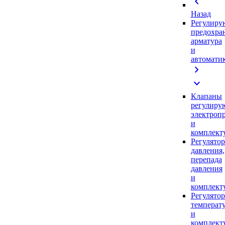
chevron_left
Назад
Регулиру
предохра
арматура
и
автомати
chevron_right
expand_more
Клапаны
регулиру
электроп
и
комплек
Регулято
давления,
перепада
давления
и
комплек
Регулято
температ
и
комплек