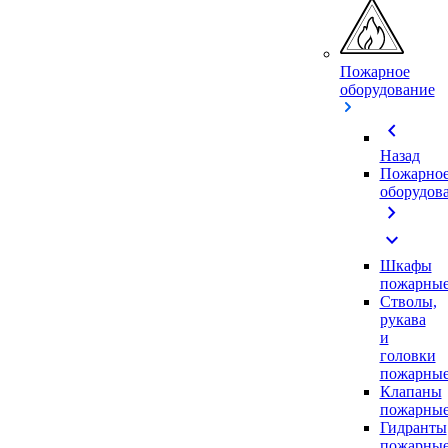
Пожарное
оборудование
chevron_left
Назад
Пожарно
оборудов
chevron_right
expand_more
Шкафы
пожарны
Стволы,
рукава
и
головки
пожарны
Клапаны
пожарны
Гидранты
пожарны