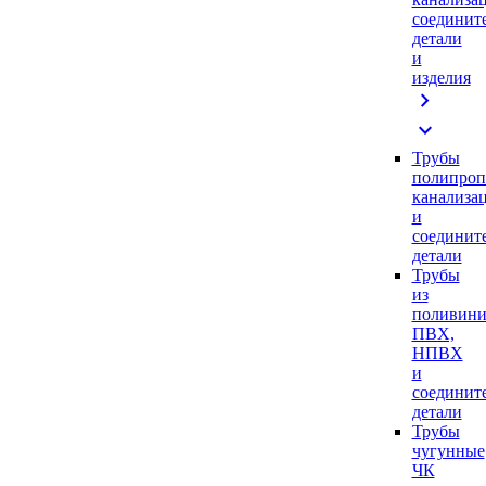
соединит
детали
и
изделия
chevron_right
expand_more
Трубы
полипроп
канализа
и
соединит
детали
Трубы
из
поливини
ПВХ,
НПВХ
и
соединит
детали
Трубы
чугунные
ЧК