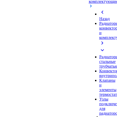
комплектующи
chevron_left
Назад
Радиатор
конвекто
и
комплек
chevron_right
expand_more
Радиатор
стальные
трубчаты
Конвекто
внутрипо
Клапаны
и
элементы
термоста
Узлы
подключе
для
радиатор