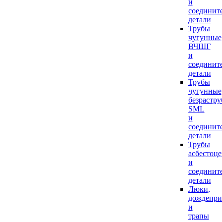
и
соединит
детали
Трубы
чугунные
ВЧШГ
и
соединит
детали
Трубы
чугунные
безрастр
SML
и
соединит
детали
Трубы
асбестоц
и
соединит
детали
Люки,
дождепр
и
трапы