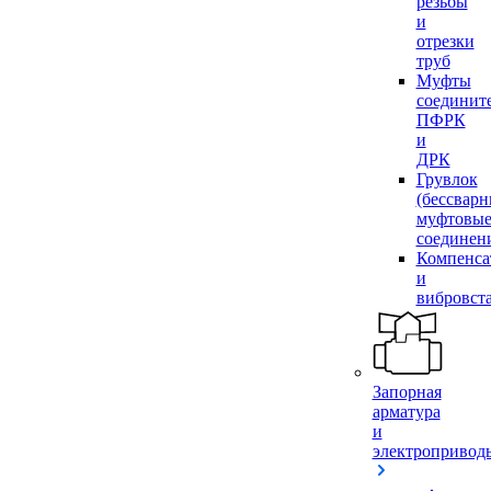
резьбы
и
отрезки
труб
Муфты
соединит
ПФРК
и
ДРК
Грувлок
(бессвар
муфтовы
соединен
Компенса
и
вибровст
Запорная
арматура
и
электропривод