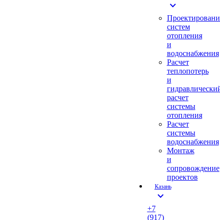
expand_more
Проектировани
систем
отопления
и
водоснабжения
Расчет
теплопотерь
и
гидравлически
расчет
системы
отопления
Расчет
системы
водоснабжения
Монтаж
и
сопровождение
проектов
Казань
expand_more
+7
(917)