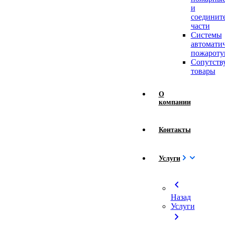
и
соединит
части
Системы
автомати
пожароту
Сопутст
товары
О
компании
Контакты
Услуги
chevron_left
Назад
Услуги
chevron_right