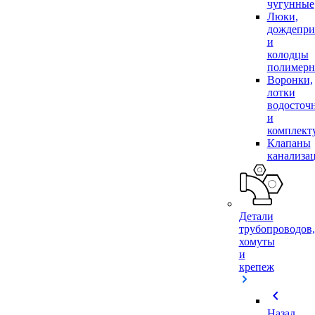
чугунные
Люки,
дождепр
и
колодцы
полимер
Воронки,
лотки
водосточ
и
комплек
Клапаны
канализа
Детали
трубопроводов,
хомуты
и
крепеж
chevron_left
Назад