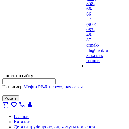
858-
66-
66
+7
(960)
083-
48-
87
armak-
nh@mail.ru
Заказать
звонок
Поиск по сайту
Например
Муфта PP-R переходная серая
Искать
shopping_cart
favorite
call
bar_chart
Главная
Каталог
Детали трубопроводов, хомуты и крепеж