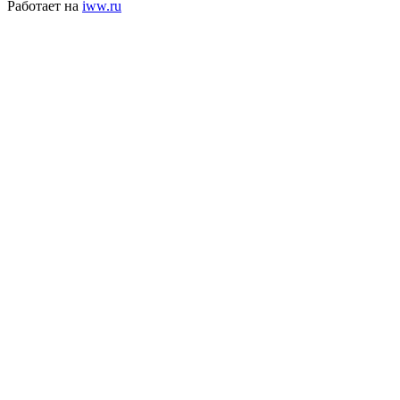
Работает на
iww.ru