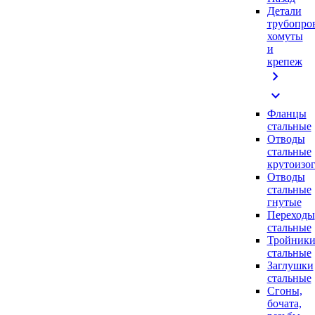
Детали
трубопро
хомуты
и
крепеж
chevron_right
expand_more
Фланцы
стальные
Отводы
стальные
крутоизо
Отводы
стальные
гнутые
Переходы
стальные
Тройник
стальные
Заглушки
стальные
Сгоны,
бочата,