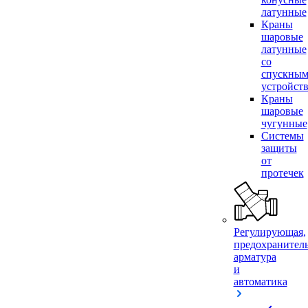
латунные
Краны
шаровые
латунные
со
спускны
устройст
Краны
шаровые
чугунные
Системы
защиты
от
протечек
Регулирующая,
предохранител
арматура
и
автоматика