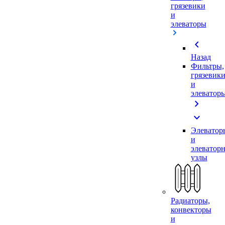
грязевики
и
элеваторы
chevron_left
Назад
Фильтры,
грязевик
и
элеватор
chevron_right
expand_more
Элеватор
и
элеватор
узлы
Радиаторы,
конвекторы
и