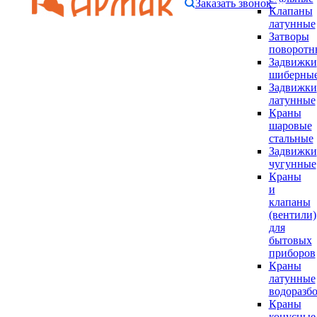
Заказать звонок
Клапаны
латунные
Затворы
поворотн
Задвижки
шиберны
Задвижки
латунные
Краны
шаровые
стальные
Задвижки
чугунные
Краны
и
клапаны
(вентили)
для
бытовых
приборов
Краны
латунные
водоразб
Краны
конусные