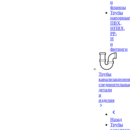
и
фланцы
Трубы
напорные
ПВХ,
НПВХ,
PP-
H
и
фитинги
Трубы
канализационн
соединительны
детали
и
изделия
chevron_left
Назад
Трубы
канализа