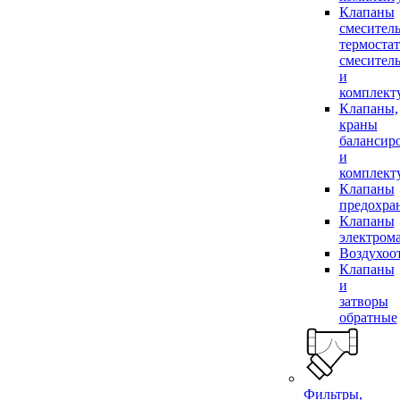
Клапаны
смесител
термоста
смесител
и
комплек
Клапаны,
краны
балансир
и
комплек
Клапаны
предохра
Клапаны
электром
Воздухоо
Клапаны
и
затворы
обратные
Фильтры,