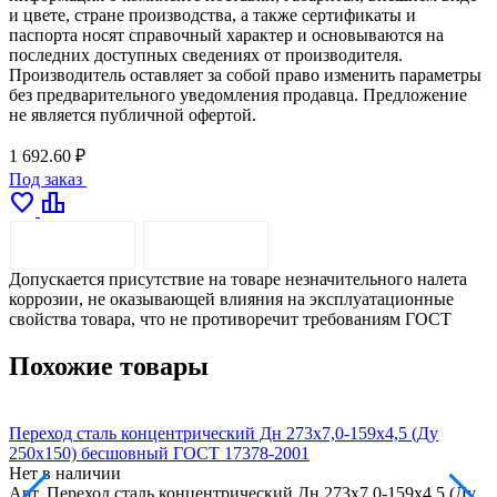
и цвете, стране производства, а также сертификаты и
паспорта носят справочный характер и основываются на
последних доступных сведениях от производителя.
Производитель оставляет за собой право изменить параметры
без предварительного уведомления продавца. Предложение
не является публичной офертой.
1 692.60 ₽
Под заказ
favorite
leaderboard
ОПИСАНИЕ
ДОСТАВКА
Допускается присутствие на товаре незначительного налета
коррозии, не оказывающей влияния на эксплуатационные
свойства товара, что не противоречит требованиям ГОСТ
Похожие товары
Переход сталь концентрический Дн 273х7,0-159х4,5 (Ду
П
250х150) бесшовный ГОСТ 17378-2001
2
Нет в наличии
Н
Арт.
Переход сталь концентрический Дн 273х7,0-159х4,5 (Ду
А