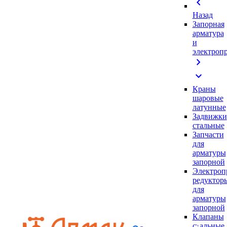
chevron_left
Назад
Запорная
арматура
и
электроп
chevron_right
expand_more
Краны
шаровые
латунные
Задвижки
стальные
Запчасти
для
арматуры
запорной
Электроп
редуктор
для
арматуры
запорной
Клапаны
стальные