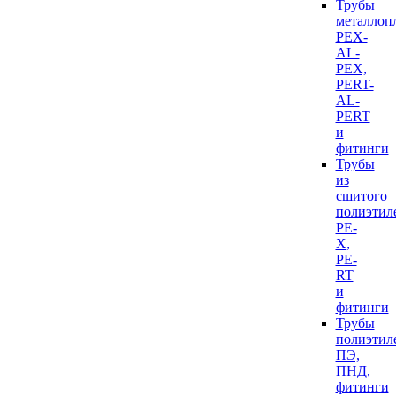
Трубы
металлоп
PEX-
AL-
PEX,
PERT-
AL-
PERT
и
фитинги
Трубы
из
сшитого
полиэтил
PE-
X,
PE-
RT
и
фитинги
Трубы
полиэтил
ПЭ,
ПНД,
фитинги