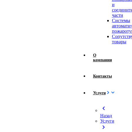
и
соединит
части
Системы
автомати
пожароту
Сопутст
товары
О
компании
Контакты
Услуги
chevron_left
Назад
Услуги
chevron_right