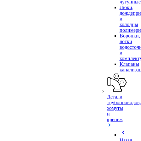
чугунные
Люки,
дождепр
и
колодцы
полимер
Воронки,
лотки
водосточ
и
комплек
Клапаны
канализа
Детали
трубопроводов,
хомуты
и
крепеж
chevron_left
Назад