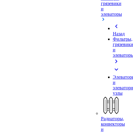
грязевики
и
элеваторы
chevron_left
Назад
Фильтры,
грязевик
и
элеватор
chevron_right
expand_more
Элеватор
и
элеватор
узлы
Радиаторы,
конвекторы
и