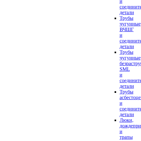
и
соединит
детали
Трубы
чугунные
ВЧШГ
и
соединит
детали
Трубы
чугунные
безрастр
SML
и
соединит
детали
Трубы
асбестоц
и
соединит
детали
Люки,
дождепр
и
трапы