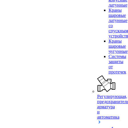
латунные
Краны
шаровые
латунные
со
спускны
устройст
Краны
шаровые
чугунные
Системы
защиты
от
протечек
Регулирующая,
предохранител
арматура
и
автоматика