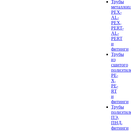
Трубы
металлоп
PEX-
AL-
PEX,
PERT-
AL-
PERT
и
фитинги
Трубы
из
сшитого
полиэтил
PE-
X,
PE-
RT
и
фитинги
Трубы
полиэтил
ПЭ,
ПНД,
фитинги