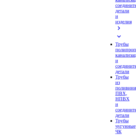
соединит
детали
и
изделия
chevron_right
expand_more
Трубы
полипроп
канализа
и
соединит
детали
Трубы
из
поливини
ПВХ,
НПВХ
и
соединит
детали
Трубы
чугунные
ЧК