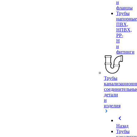
и
фланцы
Трубы
напорные
ПВХ,
НПВХ,
PP-
H
и
фитинги
Трубы
канализационн
соединительны
детали
и
изделия
chevron_left
Назад
Трубы
канализа