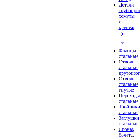
Детали
трубопро
хомуты
и
крепеж
chevron_right
expand_more
Фланцы
стальные
Отводы
стальные
крутоизо
Отводы
стальные
гнутые
Переходы
стальные
Тройник
стальные
Заглушки
стальные
Сгоны,
бочата,