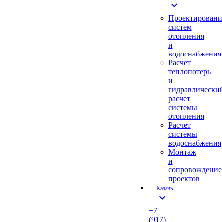
expand_more
Проектировани
систем
отопления
и
водоснабжения
Расчет
теплопотерь
и
гидравлически
расчет
системы
отопления
Расчет
системы
водоснабжения
Монтаж
и
сопровождение
проектов
Казань
expand_more
+7
(917)