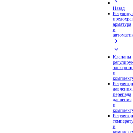
chevron_left
Назад
Регулиру
предохра
арматура
и
автомати
chevron_right
expand_more
Клапаны
регулиру
электроп
и
комплек
Регулято
давления,
перепада
давления
и
комплек
Регулято
температ
и
комплек