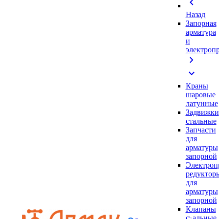
chevron_left
Назад
Запорная
арматура
и
электроп
chevron_right
expand_more
Краны
шаровые
латунные
Задвижки
стальные
Запчасти
для
арматуры
запорной
Электроп
редуктор
для
арматуры
запорной
Клапаны
стальные