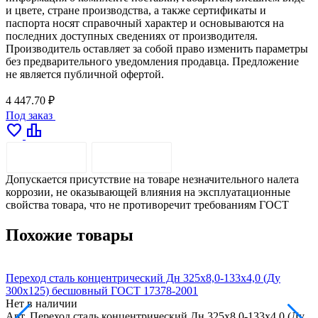
и цвете, стране производства, а также сертификаты и
паспорта носят справочный характер и основываются на
последних доступных сведениях от производителя.
Производитель оставляет за собой право изменить параметры
без предварительного уведомления продавца. Предложение
не является публичной офертой.
4 447.70 ₽
Под заказ
favorite
leaderboard
ОПИСАНИЕ
ДОСТАВКА
Допускается присутствие на товаре незначительного налета
коррозии, не оказывающей влияния на эксплуатационные
свойства товара, что не противоречит требованиям ГОСТ
Похожие товары
Переход сталь концентрический Дн 325х8,0-133х4,0 (Ду
П
300х125) бесшовный ГОСТ 17378-2001
3
Нет в наличии
Н
Арт.
Переход сталь концентрический Дн 325х8,0-133х4,0 (Ду
А