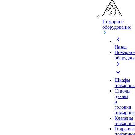
Пожарное
оборудование
chevron_left
Назад
Пожарно
оборудов
chevron_right
expand_more
Шкафы
пожарны
Стволы,
рукава
и
головки
пожарны
Клапаны
пожарны
Гидранты
пожарны