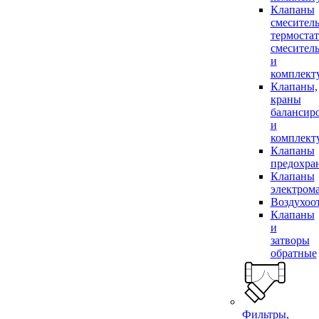
Клапаны
смесител
термоста
смесител
и
комплек
Клапаны,
краны
балансир
и
комплек
Клапаны
предохра
Клапаны
электром
Воздухоо
Клапаны
и
затворы
обратные
Фильтры,