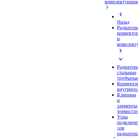
комплектующи
chevron_left
Назад
Радиатор
конвекто
и
комплек
chevron_right
expand_more
Радиатор
стальные
трубчаты
Конвекто
внутрипо
Клапаны
и
элементы
термоста
Узлы
подключе
для
радиатор