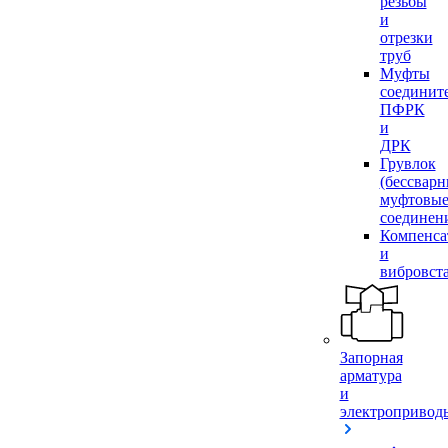
резьбы
и
отрезки
труб
Муфты
соединит
ПФРК
и
ДРК
Грувлок
(бессвар
муфтовы
соединен
Компенса
и
вибровст
Запорная
арматура
и
электропривод