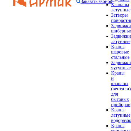
Заказать звонок
Клапаны
латунные
Затворы
поворотн
Задвижки
шиберны
Задвижки
латунные
Краны
шаровые
стальные
Задвижки
чугунные
Краны
и
клапаны
(вентили)
для
бытовых
приборов
Краны
латунные
водоразб
Краны
конусные