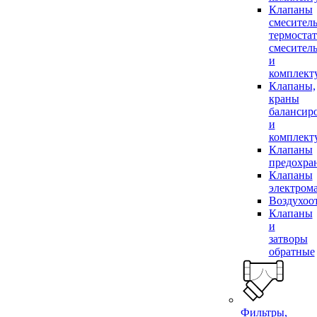
Клапаны
смесител
термоста
смесител
и
комплек
Клапаны,
краны
балансир
и
комплек
Клапаны
предохра
Клапаны
электром
Воздухоо
Клапаны
и
затворы
обратные
Фильтры,