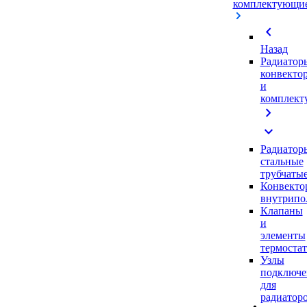
комплектующи
chevron_left
Назад
Радиатор
конвекто
и
комплек
chevron_right
expand_more
Радиатор
стальные
трубчаты
Конвекто
внутрипо
Клапаны
и
элементы
термоста
Узлы
подключе
для
радиатор