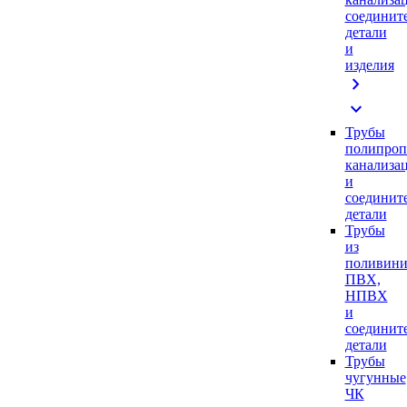
соединит
детали
и
изделия
chevron_right
expand_more
Трубы
полипроп
канализа
и
соединит
детали
Трубы
из
поливини
ПВХ,
НПВХ
и
соединит
детали
Трубы
чугунные
ЧК