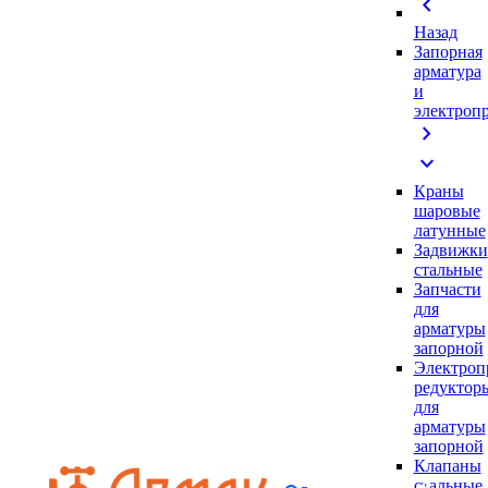
chevron_left
Назад
Запорная
арматура
и
электроп
chevron_right
expand_more
Краны
шаровые
латунные
Задвижки
стальные
Запчасти
для
арматуры
запорной
Электроп
редуктор
для
арматуры
запорной
Клапаны
стальные