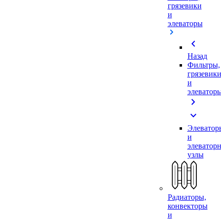
грязевики
и
элеваторы
chevron_left
Назад
Фильтры,
грязевик
и
элеватор
chevron_right
expand_more
Элеватор
и
элеватор
узлы
Радиаторы,
конвекторы
и