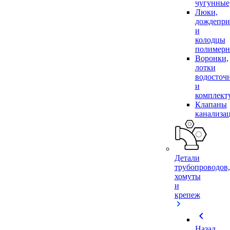
чугунные
Люки,
дождепр
и
колодцы
полимер
Воронки,
лотки
водосточ
и
комплек
Клапаны
канализа
Детали
трубопроводов,
хомуты
и
крепеж
chevron_left
Назад