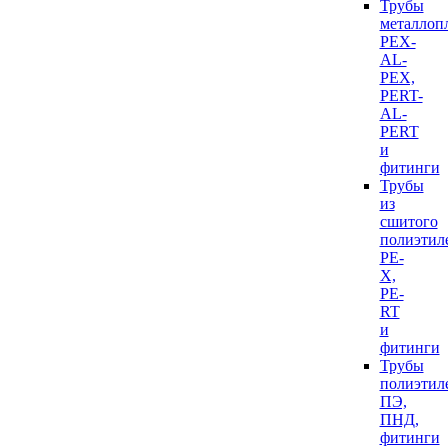
Трубы
металлоп
PEX-
AL-
PEX,
PERT-
AL-
PERT
и
фитинги
Трубы
из
сшитого
полиэтил
PE-
X,
PE-
RT
и
фитинги
Трубы
полиэтил
ПЭ,
ПНД,
фитинги