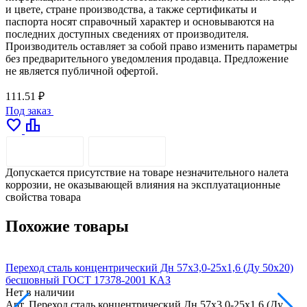
и цвете, стране производства, а также сертификаты и
паспорта носят справочный характер и основываются на
последних доступных сведениях от производителя.
Производитель оставляет за собой право изменить параметры
без предварительного уведомления продавца. Предложение
не является публичной офертой.
111.51 ₽
Под заказ
favorite
leaderboard
ОПИСАНИЕ
ДОСТАВКА
Допускается присутствие на товаре незначительного налета
коррозии, не оказывающей влияния на эксплуатационные
свойства товара
Похожие товары
Переход сталь концентрический Дн 57х3,0-25х1,6 (Ду 50х20)
П
бесшовный ГОСТ 17378-2001 КАЗ
Нет в наличии
Н
Арт.
Переход сталь концентрический Дн 57х3,0-25х1,6 (Ду
А