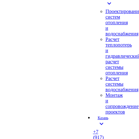
expand_more
Проектировани
систем
отопления
и
водоснабжения
Расчет
теплопотерь
и
гидравлически
расчет
системы
отопления
Расчет
системы
водоснабжения
Монтаж
и
сопровождение
проектов
Казань
expand_more
+7
(917)