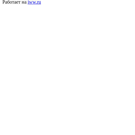
Работает на
iww.ru