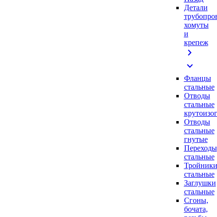
Детали
трубопро
хомуты
и
крепеж
chevron_right
expand_more
Фланцы
стальные
Отводы
стальные
крутоизо
Отводы
стальные
гнутые
Переходы
стальные
Тройник
стальные
Заглушки
стальные
Сгоны,
бочата,