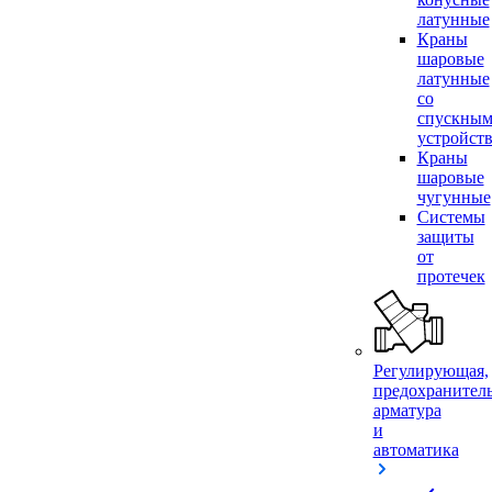
латунные
Краны
шаровые
латунные
со
спускны
устройст
Краны
шаровые
чугунные
Системы
защиты
от
протечек
Регулирующая,
предохранител
арматура
и
автоматика