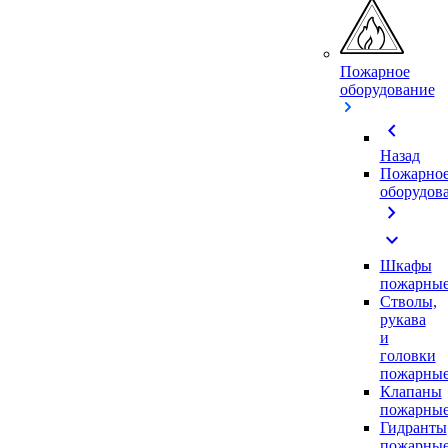
Пожарное
оборудование
chevron_left
Назад
Пожарно
оборудов
chevron_right
expand_more
Шкафы
пожарны
Стволы,
рукава
и
головки
пожарны
Клапаны
пожарны
Гидранты
пожарны