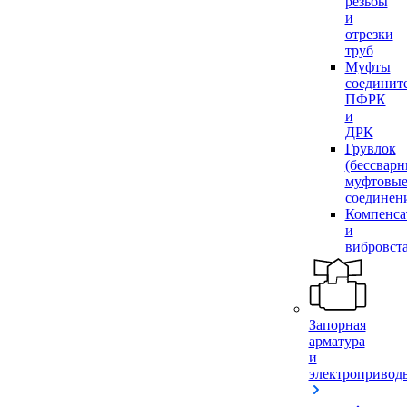
резьбы
и
отрезки
труб
Муфты
соединит
ПФРК
и
ДРК
Грувлок
(бессвар
муфтовы
соединен
Компенса
и
вибровст
Запорная
арматура
и
электропривод