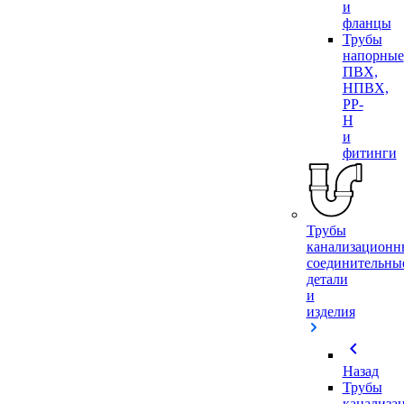
и
фланцы
Трубы
напорные
ПВХ,
НПВХ,
PP-
H
и
фитинги
Трубы
канализационн
соединительны
детали
и
изделия
chevron_left
Назад
Трубы
канализа