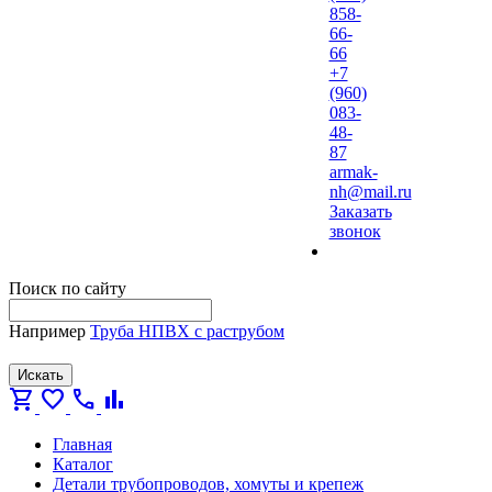
858-
66-
66
+7
(960)
083-
48-
87
armak-
nh@mail.ru
Заказать
звонок
Поиск по сайту
Например
Труба НПВХ с раструбом
Искать
shopping_cart
favorite
call
bar_chart
Главная
Каталог
Детали трубопроводов, хомуты и крепеж