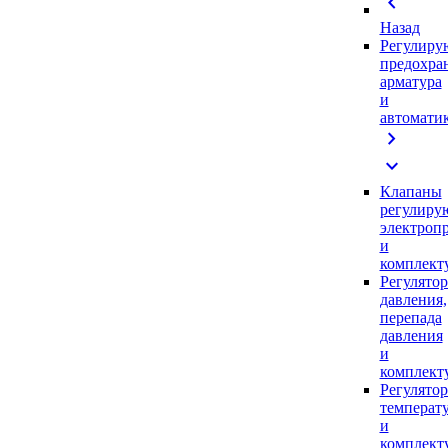
chevron_left
Назад
Регулиру
предохра
арматура
и
автомати
chevron_right
expand_more
Клапаны
регулиру
электроп
и
комплек
Регулято
давления,
перепада
давления
и
комплек
Регулято
температ
и
комплек