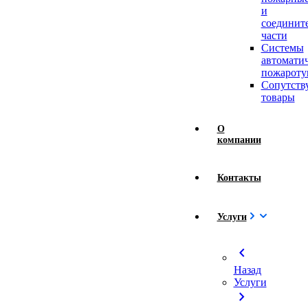
и
соединит
части
Системы
автомати
пожароту
Сопутст
товары
О
компании
Контакты
Услуги
chevron_left
Назад
Услуги
chevron_right