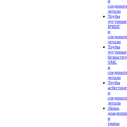
и
соединит
детали
Трубы
чугунные
ВЧШГ
и
соединит
детали
Трубы
чугунные
безрастр
SML
и
соединит
детали
Трубы
асбестоц
и
соединит
детали
Люки,
дождепр
и
трапы