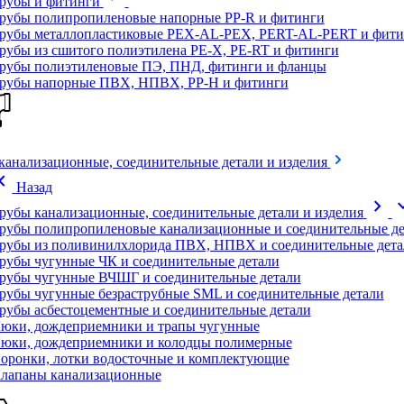
рубы и фитинги
рубы полипропиленовые напорные PP-R и фитинги
рубы металлопластиковые PEX-AL-PEX, PERT-AL-PERT и фити
рубы из сшитого полиэтилена PE-X, PE-RT и фитинги
рубы полиэтиленовые ПЭ, ПНД, фитинги и фланцы
рубы напорные ПВХ, НПВХ, PP-H и фитинги
канализационные, соединительные детали и изделия
on_left
Назад
chevron_right
expand
рубы канализационные, соединительные детали и изделия
рубы полипропиленовые канализационные и соединительные де
рубы из поливинилхлорида ПВХ, НПВХ и соединительные дета
рубы чугунные ЧК и соединительные детали
рубы чугунные ВЧШГ и соединительные детали
рубы чугунные безраструбные SML и соединительные детали
рубы асбестоцементные и соединительные детали
юки, дождеприемники и трапы чугунные
юки, дождеприемники и колодцы полимерные
оронки, лотки водосточные и комплектующие
лапаны канализационные