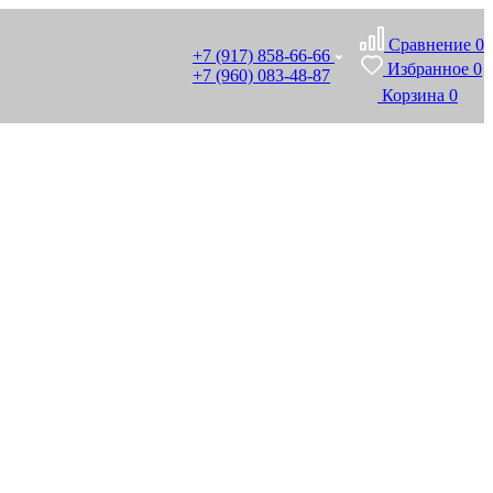
Сравнение
0
+7 (917) 858-66-66
Избранное
0
+7 (960) 083-48-87
Корзина
0