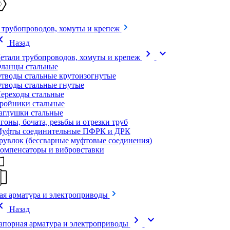
 трубопроводов, хомуты и крепеж
on_left
Назад
chevron_right
expand_more
етали трубопроводов, хомуты и крепеж
ланцы стальные
тводы стальные крутоизогнутые
тводы стальные гнутые
ереходы стальные
ройники стальные
аглушки стальные
гоны, бочата, резьбы и отрезки труб
уфты соединительные ПФРК и ДРК
рувлок (бессварные муфтовые соединения)
омпенсаторы и вибровставки
ая арматура и электроприводы
on_left
Назад
chevron_right
expand_more
апорная арматура и электроприводы