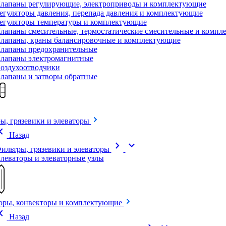
лапаны регулирующие, электроприводы и комплектующие
егуляторы давления, перепада давления и комплектующие
егуляторы температуры и комплектующие
лапаны смесительные, термостатические смесительные и комп
лапаны, краны балансировочные и комплектующие
лапаны предохранительные
лапаны электромагнитные
оздухоотводчики
лапаны и затворы обратные
ы, грязевики и элеваторы
on_left
Назад
chevron_right
expand_more
ильтры, грязевики и элеваторы
леваторы и элеваторные узлы
оры, конвекторы и комплектующие
on_left
Назад