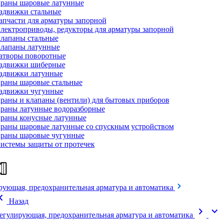
раны шаровые латунные
адвижки стальные
апчасти для арматуры запорной
лектроприводы, редукторы для арматуры запорной
лапаны стальные
лапаны латунные
атворы поворотные
адвижки шиберные
адвижки латунные
раны шаровые стальные
адвижки чугунные
раны и клапаны (вентили) для бытовых приборов
раны латунные водоразборные
раны конусные латунные
раны шаровые латунные со спускным устройством
раны шаровые чугунные
истемы защиты от протечек
рующая, предохранительная арматура и автоматика
on_left
Назад
chevron_right
expand_mor
егулирующая, предохранительная арматура и автоматика