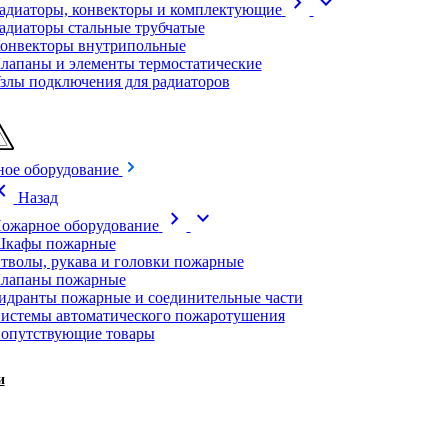
chevron_right
expand_more
адиаторы, конвекторы и комплектующие
адиаторы стальные трубчатые
онвекторы внутрипольные
лапаны и элементы термостатические
злы подключения для радиаторов
ое оборудование
on_left
Назад
chevron_right
expand_more
ожарное оборудование
кафы пожарные
тволы, рукава и головки пожарные
лапаны пожарные
идранты пожарные и соединительные части
истемы автоматического пожаротушения
опутствующие товары
и