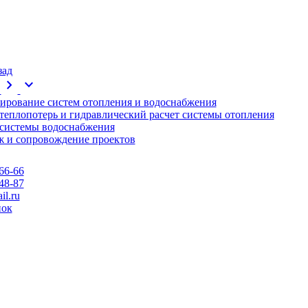
зад
chevron_right
expand_more
ирование систем отопления и водоснабжения
 теплопотерь и гидравлический расчет системы отопления
 системы водоснабжения
 и сопровождение проектов
66-66
48-87
l.ru
нок