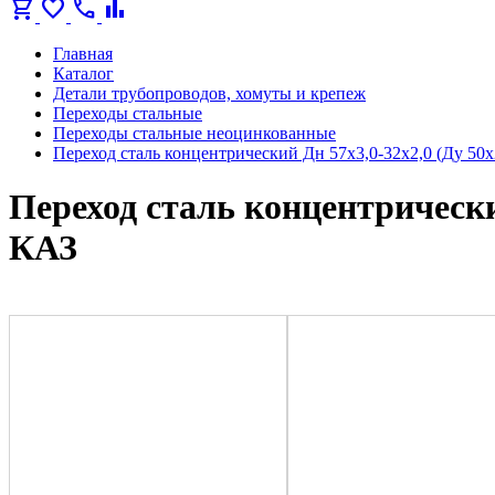
shopping_cart
favorite
call
bar_chart
Главная
Каталог
Детали трубопроводов, хомуты и крепеж
Переходы стальные
Переходы стальные неоцинкованные
Переход сталь концентрический Дн 57х3,0-32х2,0 (Ду 5
Переход сталь концентрически
КАЗ