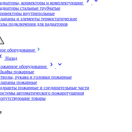
chevron_right
expand_more
адиаторы, конвекторы и комплектующие
адиаторы стальные трубчатые
онвекторы внутрипольные
лапаны и элементы термостатические
злы подключения для радиаторов
ое оборудование
on_left
Назад
chevron_right
expand_more
ожарное оборудование
кафы пожарные
тволы, рукава и головки пожарные
лапаны пожарные
идранты пожарные и соединительные части
истемы автоматического пожаротушения
опутствующие товары
и