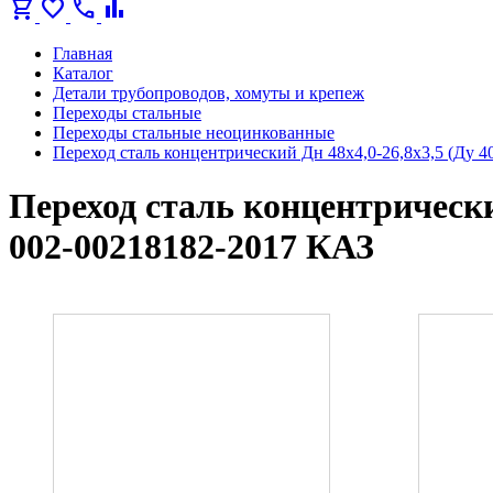
shopping_cart
favorite
call
bar_chart
Главная
Каталог
Детали трубопроводов, хомуты и крепеж
Переходы стальные
Переходы стальные неоцинкованные
Переход сталь концентрический Дн 48х4,0-26,8х3,5 (Ду 
Переход сталь концентрический
002-00218182-2017 КАЗ