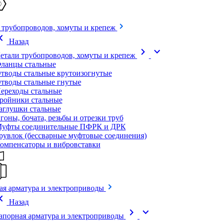
 трубопроводов, хомуты и крепеж
on_left
Назад
chevron_right
expand_more
етали трубопроводов, хомуты и крепеж
ланцы стальные
тводы стальные крутоизогнутые
тводы стальные гнутые
ереходы стальные
ройники стальные
аглушки стальные
гоны, бочата, резьбы и отрезки труб
уфты соединительные ПФРК и ДРК
рувлок (бессварные муфтовые соединения)
омпенсаторы и вибровставки
ая арматура и электроприводы
on_left
Назад
chevron_right
expand_more
апорная арматура и электроприводы