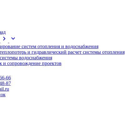
зад
chevron_right
expand_more
ирование систем отопления и водоснабжения
 теплопотерь и гидравлический расчет системы отопления
 системы водоснабжения
 и сопровождение проектов
66-66
48-87
l.ru
нок