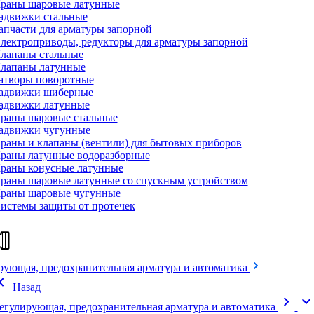
раны шаровые латунные
адвижки стальные
апчасти для арматуры запорной
лектроприводы, редукторы для арматуры запорной
лапаны стальные
лапаны латунные
атворы поворотные
адвижки шиберные
адвижки латунные
раны шаровые стальные
адвижки чугунные
раны и клапаны (вентили) для бытовых приборов
раны латунные водоразборные
раны конусные латунные
раны шаровые латунные со спускным устройством
раны шаровые чугунные
истемы защиты от протечек
рующая, предохранительная арматура и автоматика
on_left
Назад
chevron_right
expand_mor
егулирующая, предохранительная арматура и автоматика