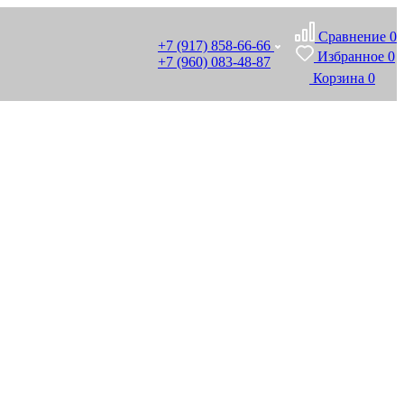
Сравнение
0
+7 (917) 858-66-66
Избранное
0
+7 (960) 083-48-87
Корзина
0