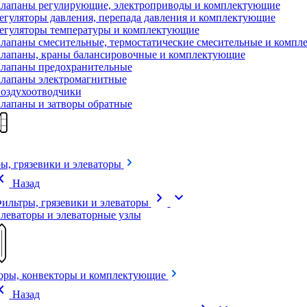
лапаны регулирующие, электроприводы и комплектующие
егуляторы давления, перепада давления и комплектующие
егуляторы температуры и комплектующие
лапаны смесительные, термостатические смесительные и комп
лапаны, краны балансировочные и комплектующие
лапаны предохранительные
лапаны электромагнитные
оздухоотводчики
лапаны и затворы обратные
ы, грязевики и элеваторы
on_left
Назад
chevron_right
expand_more
ильтры, грязевики и элеваторы
леваторы и элеваторные узлы
оры, конвекторы и комплектующие
on_left
Назад