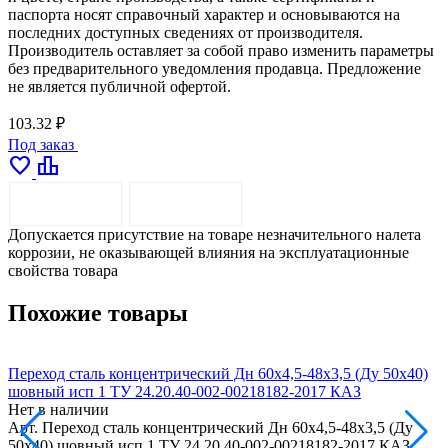
паспорта носят справочный характер и основываются на
последних доступных сведениях от производителя.
Производитель оставляет за собой право изменить параметры
без предварительного уведомления продавца. Предложение
не является публичной офертой.
103.32 ₽
Под заказ
favorite
leaderboard
ОПИСАНИЕ
ДОСТАВКА
Допускается присутствие на товаре незначительного налета
коррозии, не оказывающей влияния на эксплуатационные
свойства товара
Похожие товары
Переход сталь концентрический Дн 60х4,5-48х3,5 (Ду 50х40)
П
шовный исп 1 ТУ 24.20.40-002-00218182-2017 КАЗ
Нет в наличии
Н
Арт.
Переход сталь концентрический Дн 60х4,5-48х3,5 (Ду
А
50х40) шовный исп 1 ТУ 24.20.40-002-00218182-2017 КАЗ