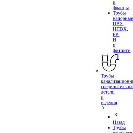
и
фланцы
Трубы
напорные
ПВХ,
НПВХ,
PP-
H
и
фитинги
Трубы
канализационн
соединительны
детали
и
изделия
chevron_left
Назад
Трубы
канализа