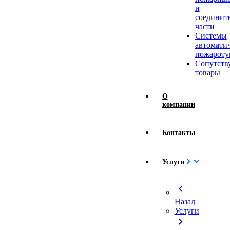
и
соединит
части
Системы
автомати
пожароту
Сопутст
товары
О
компании
Контакты
Услуги
chevron_left
Назад
Услуги
chevron_right