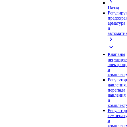
chevron_left
Назад
Регулиру
предохра
арматура
и
автомати
chevron_right
expand_more
Клапаны
регулиру
электроп
и
комплек
Регулято
давления,
перепада
давления
и
комплек
Регулято
температ
и
комплек