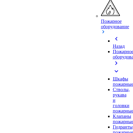
Пожарное
оборудование
chevron_left
Назад
Пожарно
оборудов
chevron_right
expand_more
Шкафы
пожарны
Стволы,
рукава
и
головки
пожарны
Клапаны
пожарны
Гидранты
пожарны