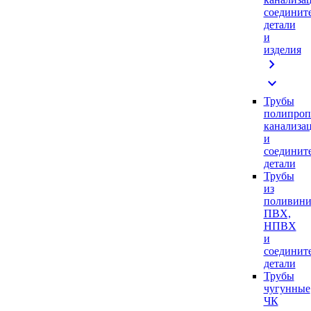
соединит
детали
и
изделия
chevron_right
expand_more
Трубы
полипроп
канализа
и
соединит
детали
Трубы
из
поливини
ПВХ,
НПВХ
и
соединит
детали
Трубы
чугунные
ЧК