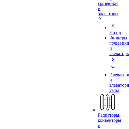
грязевики
и
элеваторы
chevron_left
Назад
Фильтры,
грязевик
и
элеватор
chevron_right
expand_more
Элеватор
и
элеватор
узлы
Радиаторы,
конвекторы
и