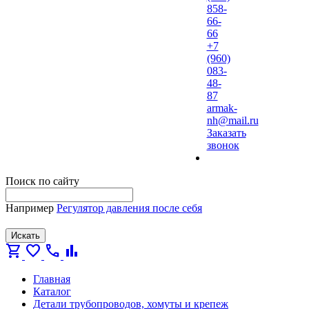
858-
66-
66
+7
(960)
083-
48-
87
armak-
nh@mail.ru
Заказать
звонок
Поиск по сайту
Например
Регулятор давления после себя
Искать
shopping_cart
favorite
call
bar_chart
Главная
Каталог
Детали трубопроводов, хомуты и крепеж