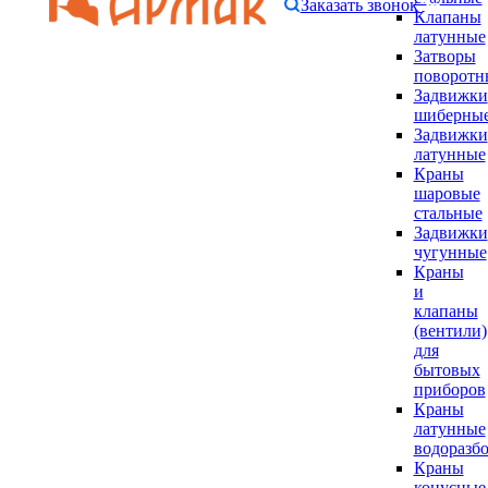
Заказать звонок
Клапаны
латунные
Затворы
поворотн
Задвижки
шиберны
Задвижки
латунные
Краны
шаровые
стальные
Задвижки
чугунные
Краны
и
клапаны
(вентили)
для
бытовых
приборов
Краны
латунные
водоразб
Краны
конусные