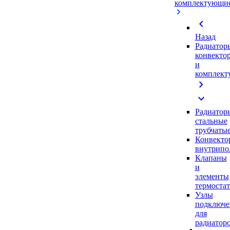
комплектующи
chevron_left
Назад
Радиатор
конвекто
и
комплек
chevron_right
expand_more
Радиатор
стальные
трубчаты
Конвекто
внутрипо
Клапаны
и
элементы
термоста
Узлы
подключе
для
радиатор