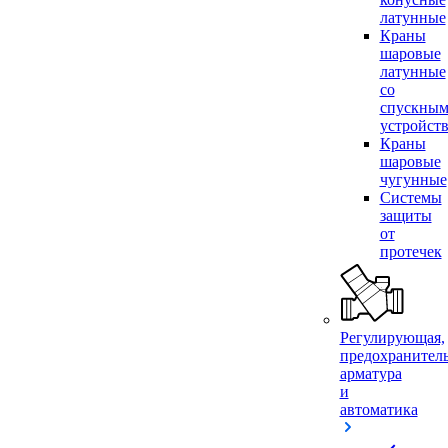
латунные
Краны
шаровые
латунные
со
спускны
устройст
Краны
шаровые
чугунные
Системы
защиты
от
протечек
Регулирующая,
предохранител
арматура
и
автоматика