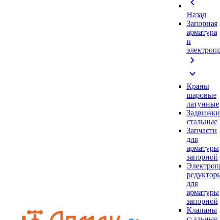
chevron_left
Назад
Запорная
арматура
и
электроп
chevron_right
expand_more
Краны
шаровые
латунные
Задвижки
стальные
Запчасти
для
арматуры
запорной
Электроп
редуктор
для
арматуры
запорной
Клапаны
стальные