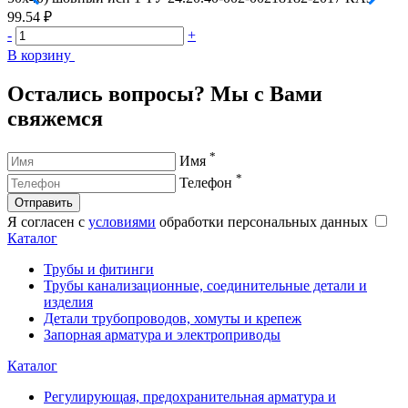
99.54 ₽
9
-
+
-
В корзину
В
Остались вопросы? Мы с Вами
свяжемся
*
Имя
*
Телефон
Отправить
Я согласен с
условиями
обработки персональных данных
Каталог
Трубы и фитинги
Трубы канализационные, соединительные детали и
изделия
Детали трубопроводов, хомуты и крепеж
Запорная арматура и электроприводы
Каталог
Регулирующая, предохранительная арматура и