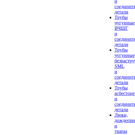
и
соединит
детали
Трубы
чугунные
ВЧШГ
и
соединит
детали
Трубы
чугунные
безрастр
SML
и
соединит
детали
Трубы
асбестоц
и
соединит
детали
Люки,
дождепр
и
трапы