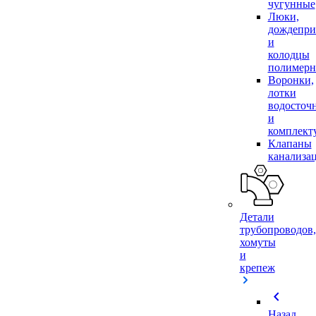
чугунные
Люки,
дождепр
и
колодцы
полимер
Воронки,
лотки
водосточ
и
комплек
Клапаны
канализа
Детали
трубопроводов,
хомуты
и
крепеж
chevron_left
Назад