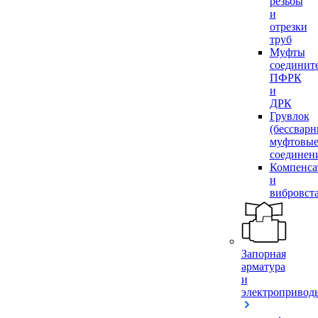
резьбы
и
отрезки
труб
Муфты
соединит
ПФРК
и
ДРК
Грувлок
(бессвар
муфтовы
соединен
Компенса
и
вибровст
Запорная
арматура
и
электропривод