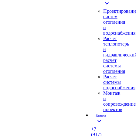
expand_more
Проектировани
систем
отопления
и
водоснабжения
Расчет
теплопотерь
и
гидравлически
расчет
системы
отопления
Расчет
системы
водоснабжения
Монтаж
и
сопровождение
проектов
Казань
expand_more
+7
(917)