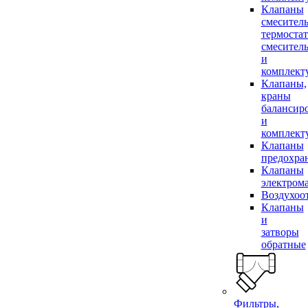
Клапаны
смесител
термоста
смесител
и
комплек
Клапаны,
краны
балансир
и
комплек
Клапаны
предохра
Клапаны
электром
Воздухоо
Клапаны
и
затворы
обратные
Фильтры,