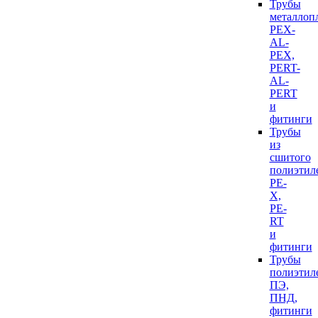
Трубы
металлоп
PEX-
AL-
PEX,
PERT-
AL-
PERT
и
фитинги
Трубы
из
сшитого
полиэтил
PE-
X,
PE-
RT
и
фитинги
Трубы
полиэтил
ПЭ,
ПНД,
фитинги