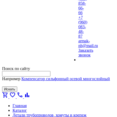
858-
66-
66
+7
(960)
083-
48-
87
armak-
nh@mail.ru
Заказать
звонок
Поиск по сайту
Например
Компенсатор сильфонный осевой многослойный
Искать
shopping_cart
favorite
call
bar_chart
Главная
Каталог
Детали трубопроводов, хомуты и крепеж