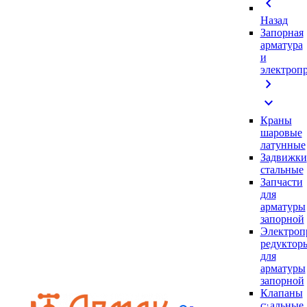
chevron_left
Назад
Запорная
арматура
и
электроп
chevron_right
expand_more
Краны
шаровые
латунные
Задвижки
стальные
Запчасти
для
арматуры
запорной
Электроп
редуктор
для
арматуры
запорной
Клапаны
стальные