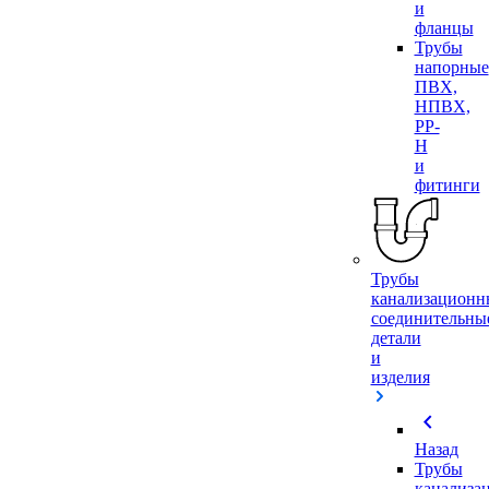
и
фланцы
Трубы
напорные
ПВХ,
НПВХ,
PP-
H
и
фитинги
Трубы
канализационн
соединительны
детали
и
изделия
chevron_left
Назад
Трубы
канализа