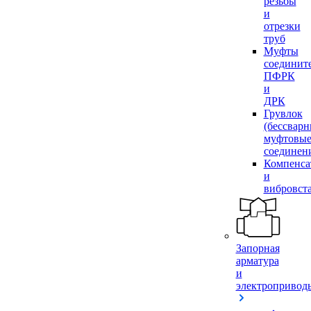
резьбы
и
отрезки
труб
Муфты
соединит
ПФРК
и
ДРК
Грувлок
(бессвар
муфтовы
соединен
Компенса
и
вибровст
Запорная
арматура
и
электропривод