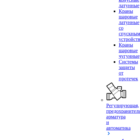
латунные
Краны
шаровые
латунные
со
спускны
устройст
Краны
шаровые
чугунные
Системы
защиты
от
протечек
Регулирующая,
предохранител
арматура
и
автоматика