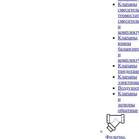
Клапаны
смесител
термоста
смесител
и
комплек
Клапаны,
краны
балансир
и
комплек
Клапаны
предохра
Клапаны
электром
Воздухоо
Клапаны
и
затворы
обратные
Фильтры,