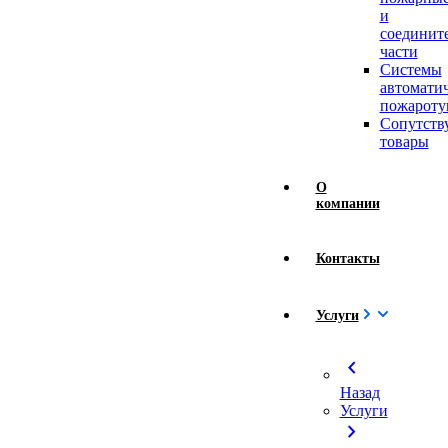
и
соединит
части
Системы
автомати
пожароту
Сопутст
товары
О
компании
Контакты
Услуги
chevron_left
Назад
Услуги
chevron_right