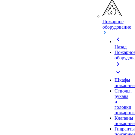
Пожарное
оборудование
chevron_left
Назад
Пожарно
оборудов
chevron_right
expand_more
Шкафы
пожарны
Стволы,
рукава
и
головки
пожарны
Клапаны
пожарны
Гидранты
пожарны