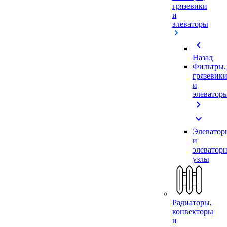
грязевики
и
элеваторы
chevron_left
Назад
Фильтры,
грязевик
и
элеватор
chevron_right
expand_more
Элеватор
и
элеватор
узлы
Радиаторы,
конвекторы
и