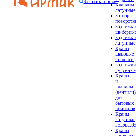
Заказать звонок
Клапаны
латунные
Затворы
поворотн
Задвижки
шиберны
Задвижки
латунные
Краны
шаровые
стальные
Задвижки
чугунные
Краны
и
клапаны
(вентили)
для
бытовых
приборов
Краны
латунные
водоразб
Краны
конусные