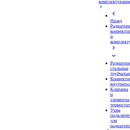
комплектующи
chevron_left
Назад
Радиатор
конвекто
и
комплек
chevron_right
expand_more
Радиатор
стальные
трубчаты
Конвекто
внутрипо
Клапаны
и
элементы
термоста
Узлы
подключе
для
радиатор