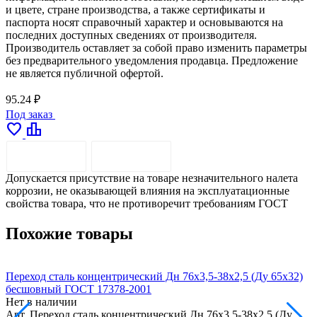
и цвете, стране производства, а также сертификаты и
паспорта носят справочный характер и основываются на
последних доступных сведениях от производителя.
Производитель оставляет за собой право изменить параметры
без предварительного уведомления продавца. Предложение
не является публичной офертой.
95.24 ₽
Под заказ
favorite
leaderboard
ОПИСАНИЕ
ДОСТАВКА
Допускается присутствие на товаре незначительного налета
коррозии, не оказывающей влияния на эксплуатационные
свойства товара, что не противоречит требованиям ГОСТ
Похожие товары
Переход сталь концентрический Дн 76х3,5-38х2,5 (Ду 65х32)
П
бесшовный ГОСТ 17378-2001
Нет в наличии
Н
Арт.
Переход сталь концентрический Дн 76х3,5-38х2,5 (Ду
А