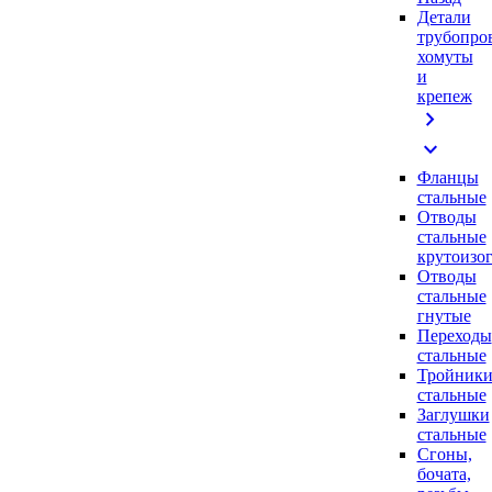
Детали
трубопро
хомуты
и
крепеж
chevron_right
expand_more
Фланцы
стальные
Отводы
стальные
крутоизо
Отводы
стальные
гнутые
Переходы
стальные
Тройник
стальные
Заглушки
стальные
Сгоны,
бочата,