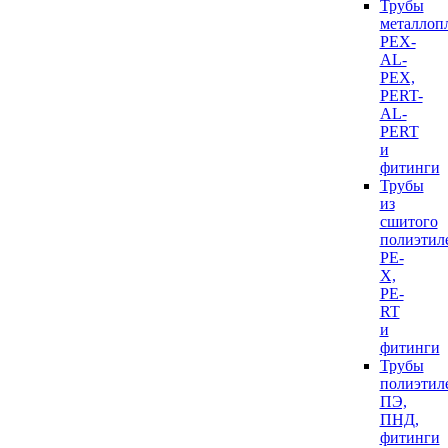
Трубы
металлоп
PEX-
AL-
PEX,
PERT-
AL-
PERT
и
фитинги
Трубы
из
сшитого
полиэтил
PE-
X,
PE-
RT
и
фитинги
Трубы
полиэтил
ПЭ,
ПНД,
фитинги