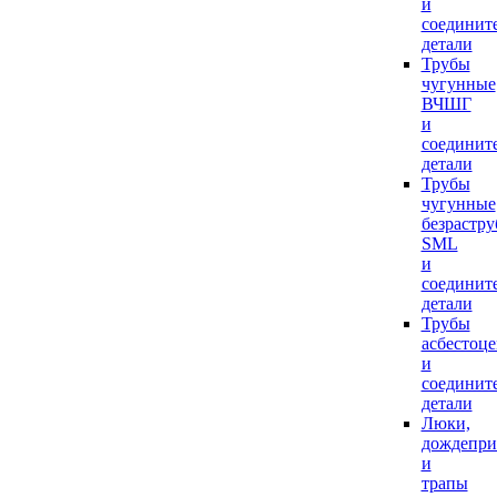
и
соединит
детали
Трубы
чугунные
ВЧШГ
и
соединит
детали
Трубы
чугунные
безрастр
SML
и
соединит
детали
Трубы
асбестоц
и
соединит
детали
Люки,
дождепр
и
трапы