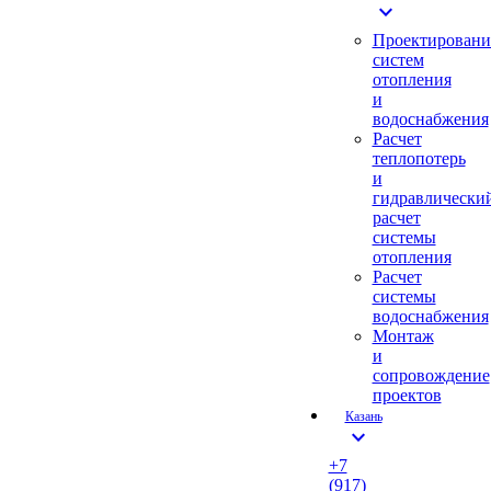
expand_more
Проектировани
систем
отопления
и
водоснабжения
Расчет
теплопотерь
и
гидравлически
расчет
системы
отопления
Расчет
системы
водоснабжения
Монтаж
и
сопровождение
проектов
Казань
expand_more
+7
(917)