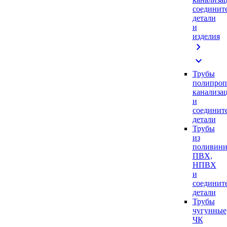
соединит
детали
и
изделия
chevron_right
expand_more
Трубы
полипроп
канализа
и
соединит
детали
Трубы
из
поливини
ПВХ,
НПВХ
и
соединит
детали
Трубы
чугунные
ЧК