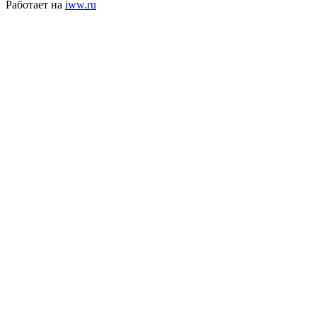
Работает на
iww.ru