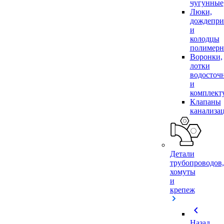
чугунные
Люки,
дождепр
и
колодцы
полимер
Воронки,
лотки
водосточ
и
комплек
Клапаны
канализа
Детали
трубопроводов,
хомуты
и
крепеж
chevron_left
Назад