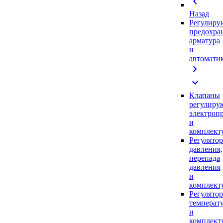
chevron_left
Назад
Регулиру
предохра
арматура
и
автомати
chevron_right
expand_more
Клапаны
регулиру
электроп
и
комплек
Регулято
давления,
перепада
давления
и
комплек
Регулято
температ
и
комплек