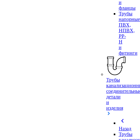
и
фланцы
Трубы
напорные
ПВХ,
НПВХ,
PP-
H
и
фитинги
Трубы
канализационн
соединительны
детали
и
изделия
chevron_left
Назад
Трубы
канализа