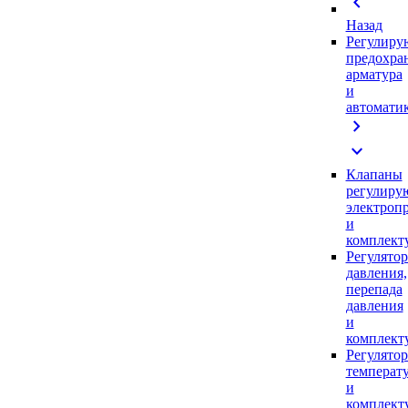
chevron_left
Назад
Регулиру
предохра
арматура
и
автомати
chevron_right
expand_more
Клапаны
регулиру
электроп
и
комплек
Регулято
давления,
перепада
давления
и
комплек
Регулято
температ
и
комплек