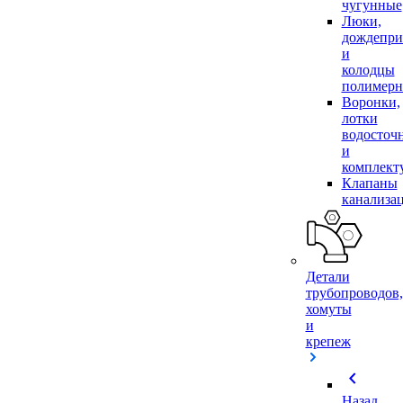
чугунные
Люки,
дождепр
и
колодцы
полимер
Воронки,
лотки
водосточ
и
комплек
Клапаны
канализа
Детали
трубопроводов,
хомуты
и
крепеж
chevron_left
Назад