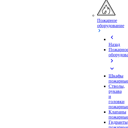
Пожарное
оборудование
chevron_left
Назад
Пожарно
оборудов
chevron_right
expand_more
Шкафы
пожарны
Стволы,
рукава
и
головки
пожарны
Клапаны
пожарны
Гидранты
пожарны