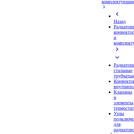
комплектующи
chevron_left
Назад
Радиатор
конвекто
и
комплек
chevron_right
expand_more
Радиатор
стальные
трубчаты
Конвекто
внутрипо
Клапаны
и
элементы
термоста
Узлы
подключе
для
радиатор