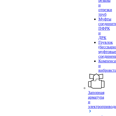
резьбы
и
отрезки
труб
Муфты
соединит
ПФРК
и
ДРК
Грувлок
(бессвар
муфтовы
соединен
Компенса
и
вибровст
Запорная
арматура
и
электропривод