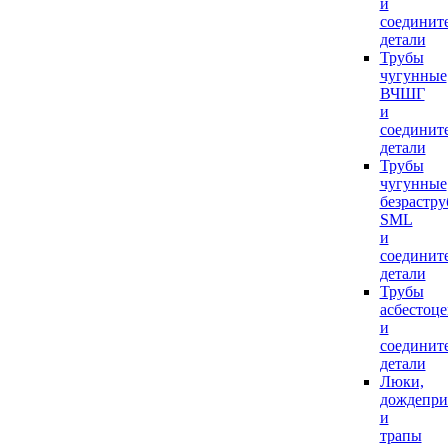
и
соединит
детали
Трубы
чугунные
ВЧШГ
и
соединит
детали
Трубы
чугунные
безрастр
SML
и
соединит
детали
Трубы
асбестоц
и
соединит
детали
Люки,
дождепр
и
трапы