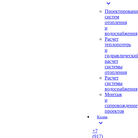
expand_more
Проектировани
систем
отопления
и
водоснабжения
Расчет
теплопотерь
и
гидравлически
расчет
системы
отопления
Расчет
системы
водоснабжения
Монтаж
и
сопровождение
проектов
Казань
expand_more
+7
(917)