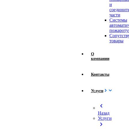
и
соединит
части
Системы
автомати
пожароту
Сопутст
товары
О
компании
Контакты
Услуги
chevron_left
Назад
Услуги
chevron_right