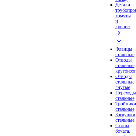
Детали
трубопро
хомуты
и
крепеж
chevron_right
expand_more
Фланцы
стальные
Отводы
стальные
крутоизо
Отводы
стальные
гнутые
Переходы
стальные
Тройник
стальные
Заглушки
стальные
Сгоны,
бочата,