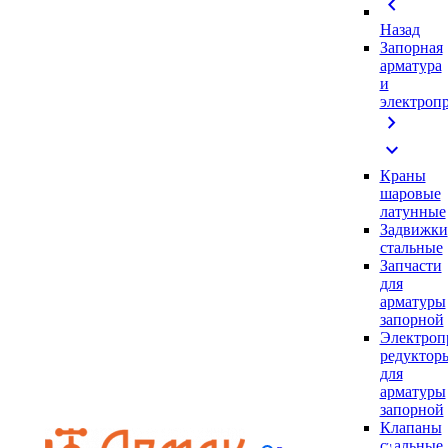
chevron_left
Назад
Запорная
арматура
и
электроп
chevron_right
expand_more
Краны
шаровые
латунные
Задвижки
стальные
Запчасти
для
арматуры
запорной
Электроп
редуктор
для
арматуры
запорной
Клапаны
стальные