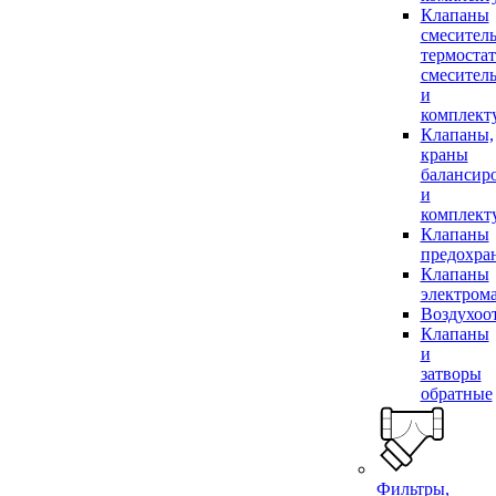
Клапаны
смесител
термоста
смесител
и
комплек
Клапаны,
краны
балансир
и
комплек
Клапаны
предохра
Клапаны
электром
Воздухоо
Клапаны
и
затворы
обратные
Фильтры,