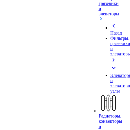
грязевики
и
элеваторы
chevron_left
Назад
Фильтры,
грязевик
и
элеватор
chevron_right
expand_more
Элеватор
и
элеватор
узлы
Радиаторы,
конвекторы
и