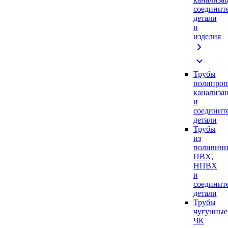
соединит
детали
и
изделия
chevron_right
expand_more
Трубы
полипроп
канализа
и
соединит
детали
Трубы
из
поливини
ПВХ,
НПВХ
и
соединит
детали
Трубы
чугунные
ЧК