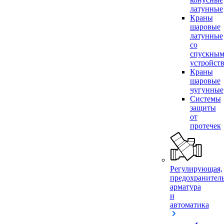
латунные
Краны
шаровые
латунные
со
спускны
устройст
Краны
шаровые
чугунные
Системы
защиты
от
протечек
Регулирующая,
предохранител
арматура
и
автоматика