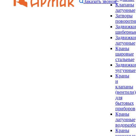
Заказать звонок
Клапаны
латунные
Затворы
поворотн
Задвижки
шиберны
Задвижки
латунные
Краны
шаровые
стальные
Задвижки
чугунные
Краны
и
клапаны
(вентили)
для
бытовых
приборов
Краны
латунные
водоразб
Краны
конусные