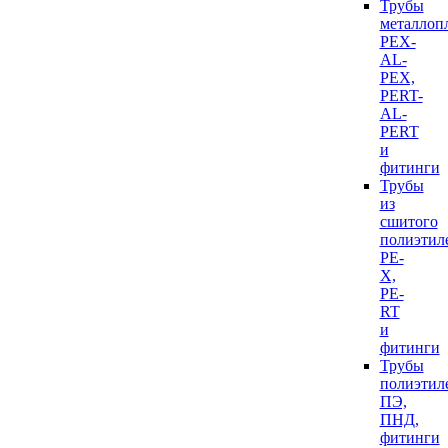
Трубы
металлоп
PEX-
AL-
PEX,
PERT-
AL-
PERT
и
фитинги
Трубы
из
сшитого
полиэтил
PE-
X,
PE-
RT
и
фитинги
Трубы
полиэтил
ПЭ,
ПНД,
фитинги