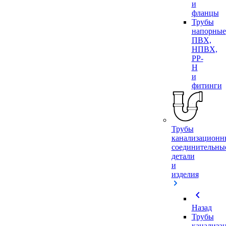
и
фланцы
Трубы
напорные
ПВХ,
НПВХ,
PP-
H
и
фитинги
Трубы
канализационн
соединительны
детали
и
изделия
chevron_left
Назад
Трубы
канализа