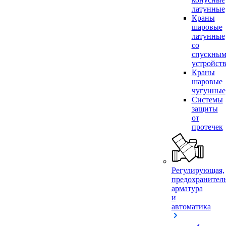
латунные
Краны
шаровые
латунные
со
спускны
устройст
Краны
шаровые
чугунные
Системы
защиты
от
протечек
Регулирующая,
предохранител
арматура
и
автоматика