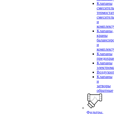
Клапаны
смесител
термоста
смесител
и
комплек
Клапаны,
краны
балансир
и
комплек
Клапаны
предохра
Клапаны
электром
Воздухоо
Клапаны
и
затворы
обратные
Фильтры,