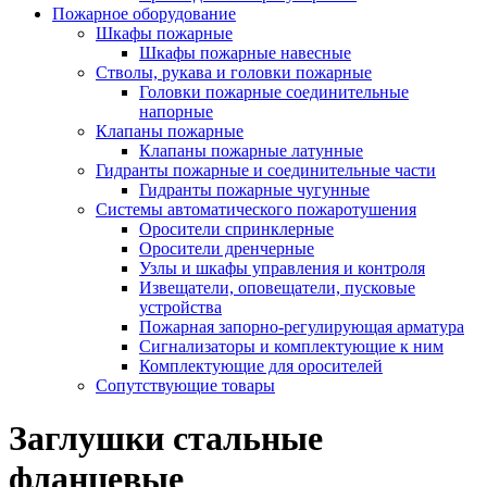
Пожарное оборудование
Шкафы пожарные
Шкафы пожарные навесные
Стволы, рукава и головки пожарные
Головки пожарные соединительные
напорные
Клапаны пожарные
Клапаны пожарные латунные
Гидранты пожарные и соединительные части
Гидранты пожарные чугунные
Системы автоматического пожаротушения
Оросители спринклерные
Оросители дренчерные
Узлы и шкафы управления и контроля
Извещатели, оповещатели, пусковые
устройства
Пожарная запорно-регулирующая арматура
Сигнализаторы и комплектующие к ним
Комплектующие для оросителей
Сопутствующие товары
Заглушки стальные
фланцевые