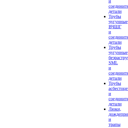
и
соединит
детали
Трубы
чугунные
ВЧШГ
и
соединит
детали
Трубы
чугунные
безрастр
SML
и
соединит
детали
Трубы
асбестоц
и
соединит
детали
Люки,
дождепр
и
трапы