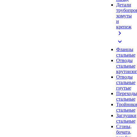
Детали
трубопро
хомуты
и
крепеж
chevron_right
expand_more
Фланцы
стальные
Отводы
стальные
крутоизо
Отводы
стальные
гнутые
Переходы
стальные
Тройник
стальные
Заглушки
стальные
Сгоны,
бочата,