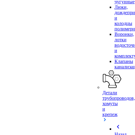
чугунные
Люки,
дождепр
и
колодцы
полимер
Воронки,
лотки
водосточ
и
комплек
Клапаны
канализа
Детали
трубопроводов,
хомуты
и
крепеж
chevron_left
Назад