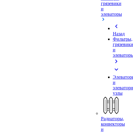
грязевики
и
элеваторы
chevron_left
Назад
Фильтры,
грязевик
и
элеватор
chevron_right
expand_more
Элеватор
и
элеватор
узлы
Радиаторы,
конвекторы
и