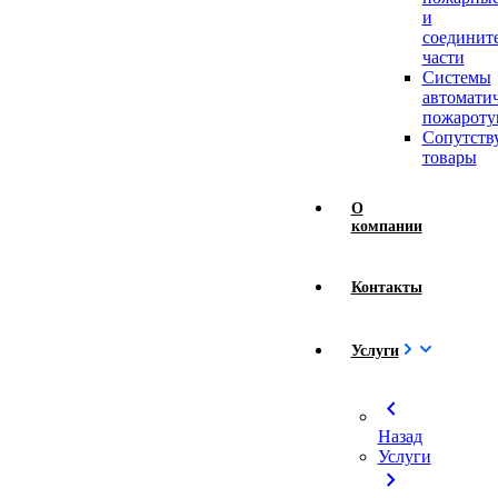
и
соединит
части
Системы
автомати
пожароту
Сопутст
товары
О
компании
Контакты
Услуги
chevron_left
Назад
Услуги
chevron_right