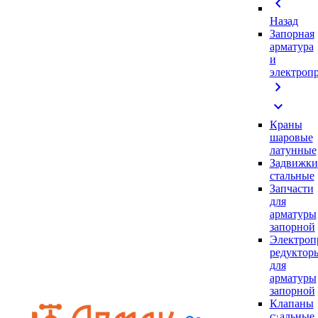
chevron_left
Назад
Запорная
арматура
и
электроп
chevron_right
expand_more
Краны
шаровые
латунные
Задвижки
стальные
Запчасти
для
арматуры
запорной
Электроп
редуктор
для
арматуры
запорной
Клапаны
стальные