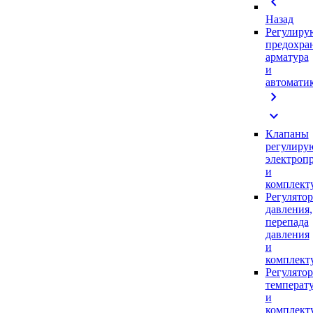
chevron_left
Назад
Регулиру
предохра
арматура
и
автомати
chevron_right
expand_more
Клапаны
регулиру
электроп
и
комплек
Регулято
давления,
перепада
давления
и
комплек
Регулято
температ
и
комплек