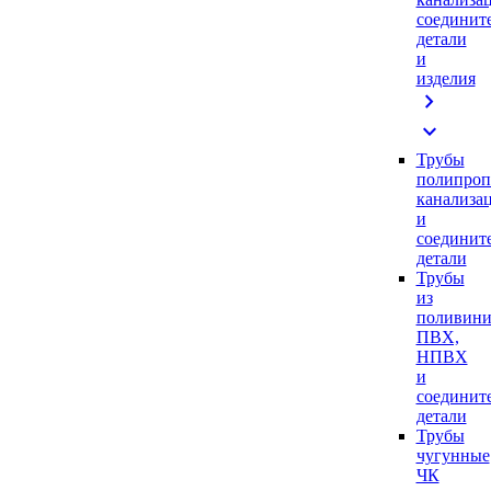
соединит
детали
и
изделия
chevron_right
expand_more
Трубы
полипроп
канализа
и
соединит
детали
Трубы
из
поливини
ПВХ,
НПВХ
и
соединит
детали
Трубы
чугунные
ЧК