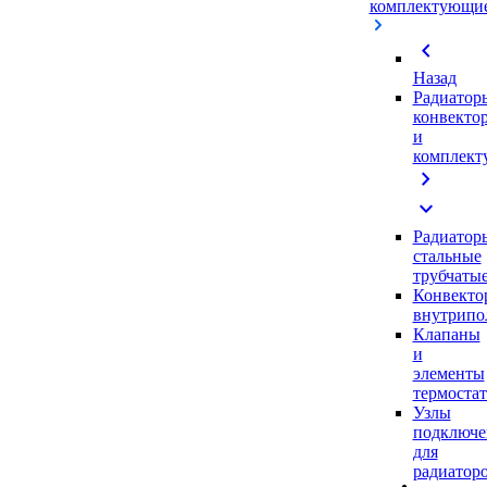
комплектующи
chevron_left
Назад
Радиатор
конвекто
и
комплек
chevron_right
expand_more
Радиатор
стальные
трубчаты
Конвекто
внутрипо
Клапаны
и
элементы
термоста
Узлы
подключе
для
радиатор