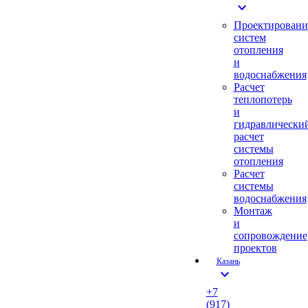
expand_more
Проектировани
систем
отопления
и
водоснабжения
Расчет
теплопотерь
и
гидравлически
расчет
системы
отопления
Расчет
системы
водоснабжения
Монтаж
и
сопровождение
проектов
Казань
expand_more
+7
(917)