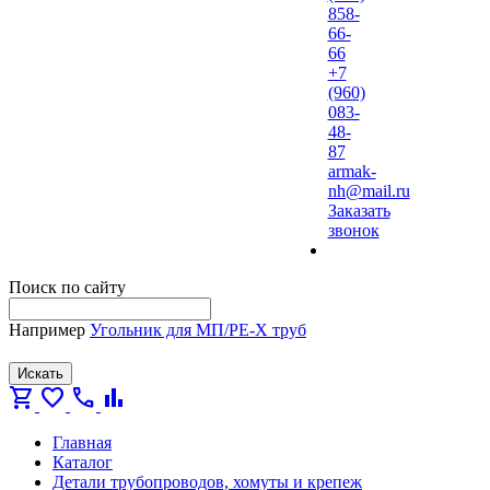
858-
66-
66
+7
(960)
083-
48-
87
armak-
nh@mail.ru
Заказать
звонок
Поиск по сайту
Например
Угольник для МП/PE-X труб
Искать
shopping_cart
favorite
call
bar_chart
Главная
Каталог
Детали трубопроводов, хомуты и крепеж