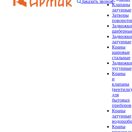
Заказать звонок
Клапаны
латунные
Затворы
поворотн
Задвижки
шиберны
Задвижки
латунные
Краны
шаровые
стальные
Задвижки
чугунные
Краны
и
клапаны
(вентили)
для
бытовых
приборов
Краны
латунные
водоразб
Краны
конусные