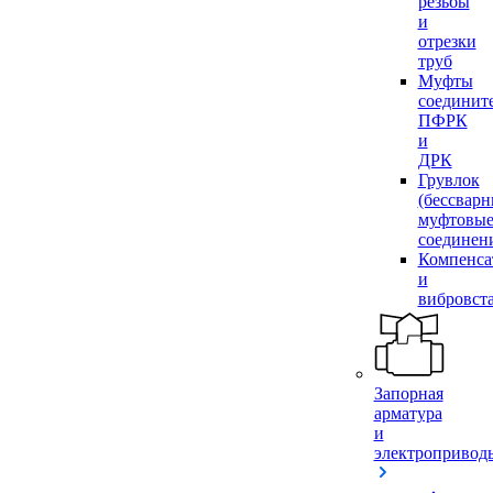
резьбы
и
отрезки
труб
Муфты
соединит
ПФРК
и
ДРК
Грувлок
(бессвар
муфтовы
соединен
Компенса
и
вибровст
Запорная
арматура
и
электропривод