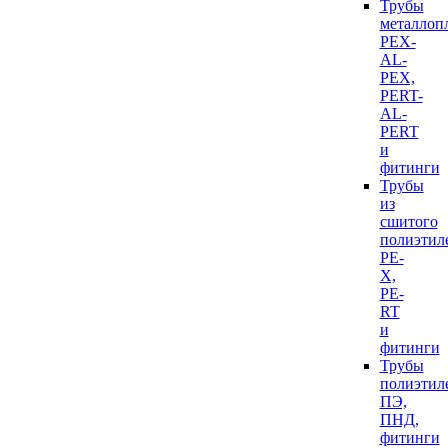
Трубы
металлоп
PEX-
AL-
PEX,
PERT-
AL-
PERT
и
фитинги
Трубы
из
сшитого
полиэтил
PE-
X,
PE-
RT
и
фитинги
Трубы
полиэтил
ПЭ,
ПНД,
фитинги