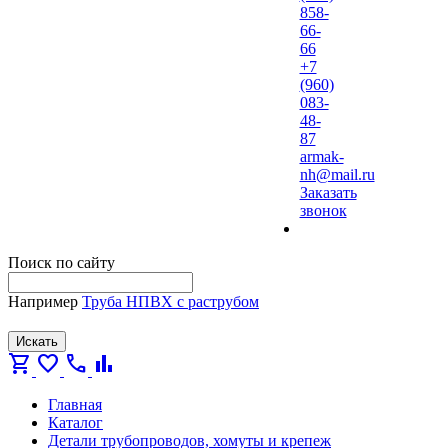
858-
66-
66
+7
(960)
083-
48-
87
armak-
nh@mail.ru
Заказать
звонок
Поиск по сайту
Например
Труба НПВХ с раструбом
Искать
shopping_cart
favorite
call
bar_chart
Главная
Каталог
Детали трубопроводов, хомуты и крепеж