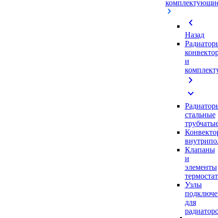
комплектующи
chevron_left
Назад
Радиатор
конвекто
и
комплек
chevron_right
expand_more
Радиатор
стальные
трубчаты
Конвекто
внутрипо
Клапаны
и
элементы
термоста
Узлы
подключе
для
радиатор