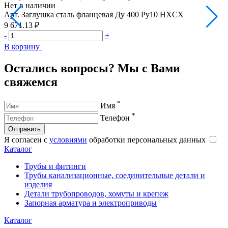
Нет в наличии
Н
Арт.
Заглушка сталь фланцевая Ду 400 Ру10 HXCX
А
9 671.13 ₽
1
-
+
-
В корзину
В
Остались вопросы? Мы с Вами
свяжемся
*
Имя
*
Телефон
Отправить
Я согласен с
условиями
обработки персональных данных
Каталог
Трубы и фитинги
Трубы канализационные, соединительные детали и
изделия
Детали трубопроводов, хомуты и крепеж
Запорная арматура и электроприводы
Каталог