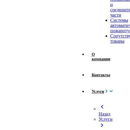
и
соединит
части
Системы
автомати
пожароту
Сопутст
товары
О
компании
Контакты
Услуги
chevron_left
Назад
Услуги
chevron_right