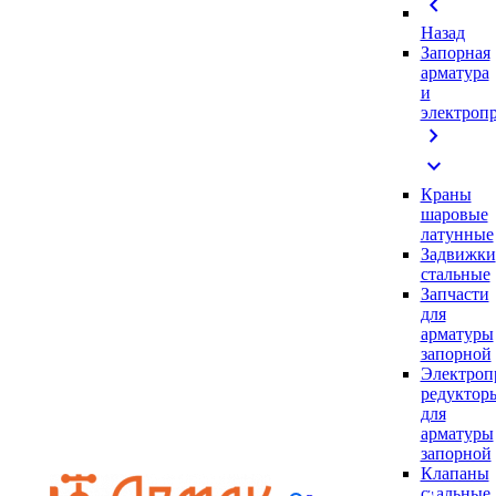
chevron_left
Назад
Запорная
арматура
и
электроп
chevron_right
expand_more
Краны
шаровые
латунные
Задвижки
стальные
Запчасти
для
арматуры
запорной
Электроп
редуктор
для
арматуры
запорной
Клапаны
стальные