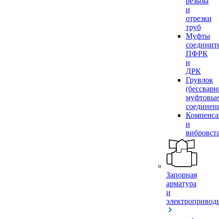
резьбы
и
отрезки
труб
Муфты
соединит
ПФРК
и
ДРК
Грувлок
(бессвар
муфтовы
соединен
Компенса
и
вибровст
Запорная
арматура
и
электропривод