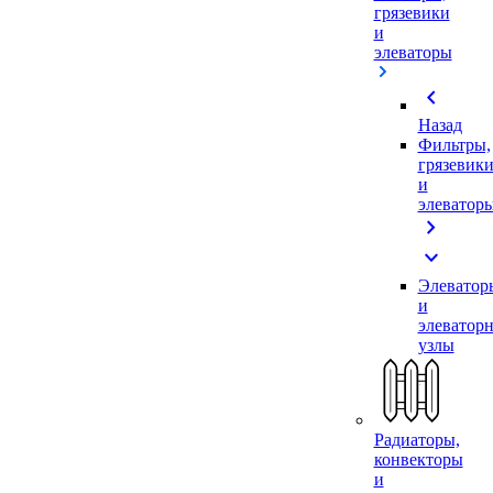
грязевики
и
элеваторы
chevron_left
Назад
Фильтры,
грязевик
и
элеватор
chevron_right
expand_more
Элеватор
и
элеватор
узлы
Радиаторы,
конвекторы
и