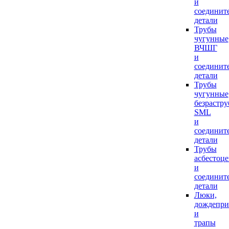
и
соединит
детали
Трубы
чугунные
ВЧШГ
и
соединит
детали
Трубы
чугунные
безрастр
SML
и
соединит
детали
Трубы
асбестоц
и
соединит
детали
Люки,
дождепр
и
трапы