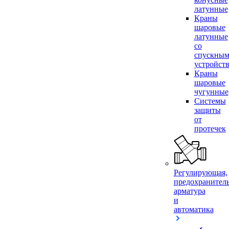
латунные
Краны
шаровые
латунные
со
спускны
устройст
Краны
шаровые
чугунные
Системы
защиты
от
протечек
Регулирующая,
предохранител
арматура
и
автоматика