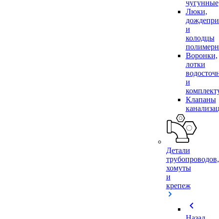
чугунные
Люки,
дождепр
и
колодцы
полимер
Воронки,
лотки
водосточ
и
комплек
Клапаны
канализа
Детали
трубопроводов,
хомуты
и
крепеж
chevron_left
Назад