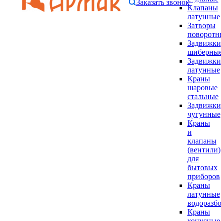
Заказать звонок
Клапаны
латунные
Затворы
поворотн
Задвижки
шиберны
Задвижки
латунные
Краны
шаровые
стальные
Задвижки
чугунные
Краны
и
клапаны
(вентили)
для
бытовых
приборов
Краны
латунные
водоразб
Краны
конусные