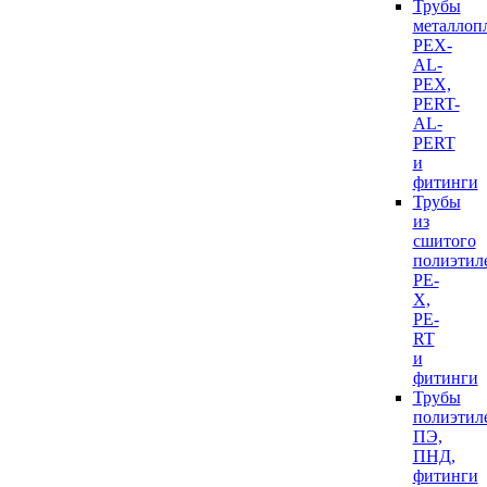
Трубы
металлоп
PEX-
AL-
PEX,
PERT-
AL-
PERT
и
фитинги
Трубы
из
сшитого
полиэтил
PE-
X,
PE-
RT
и
фитинги
Трубы
полиэтил
ПЭ,
ПНД,
фитинги