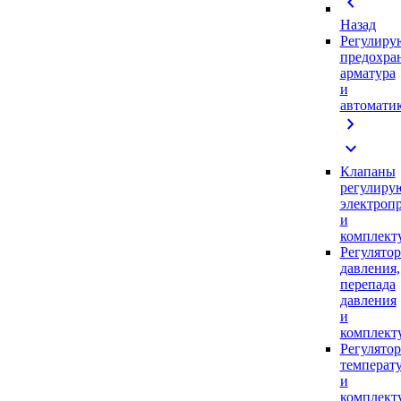
chevron_left
Назад
Регулиру
предохра
арматура
и
автомати
chevron_right
expand_more
Клапаны
регулиру
электроп
и
комплек
Регулято
давления,
перепада
давления
и
комплек
Регулято
температ
и
комплек