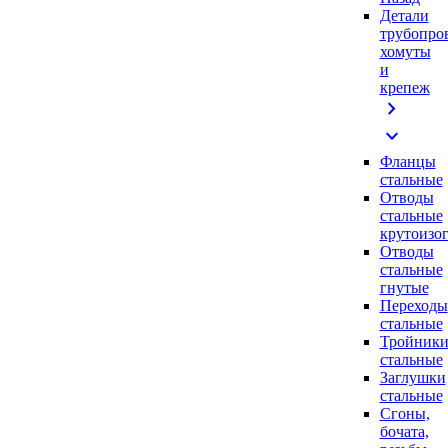
Детали
трубопро
хомуты
и
крепеж
chevron_right
expand_more
Фланцы
стальные
Отводы
стальные
крутоизо
Отводы
стальные
гнутые
Переходы
стальные
Тройник
стальные
Заглушки
стальные
Сгоны,
бочата,