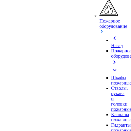
Пожарное
оборудование
chevron_left
Назад
Пожарно
оборудов
chevron_right
expand_more
Шкафы
пожарны
Стволы,
рукава
и
головки
пожарны
Клапаны
пожарны
Гидранты
пожарны