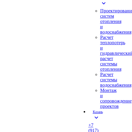
expand_more
Проектировани
систем
отопления
и
водоснабжения
Расчет
теплопотерь
и
гидравлически
расчет
системы
отопления
Расчет
системы
водоснабжения
Монтаж
и
сопровождение
проектов
Казань
expand_more
+7
(917)