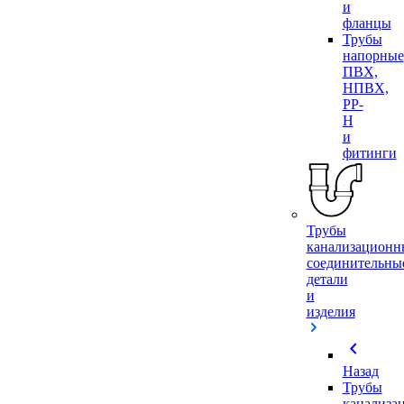
и
фланцы
Трубы
напорные
ПВХ,
НПВХ,
PP-
H
и
фитинги
Трубы
канализационн
соединительны
детали
и
изделия
chevron_left
Назад
Трубы
канализа