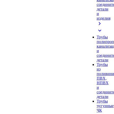
соединит
детали
и
изделия
chevron_right
expand_more
Трубы
полипроп
канализа
и
соединит
детали
Трубы
из
поливини
ПВХ,
НПВХ
и
соединит
детали
Трубы
чугунные
ЧК