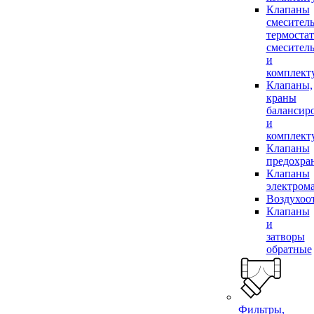
Клапаны
смесител
термоста
смесител
и
комплек
Клапаны,
краны
балансир
и
комплек
Клапаны
предохра
Клапаны
электром
Воздухоо
Клапаны
и
затворы
обратные
Фильтры,