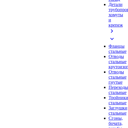
Детали
трубопро
хомуты
и
крепеж
chevron_right
expand_more
Фланцы
стальные
Отводы
стальные
крутоизо
Отводы
стальные
гнутые
Переходы
стальные
Тройник
стальные
Заглушки
стальные
Сгоны,
бочата,