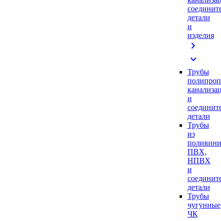
соединит
детали
и
изделия
chevron_right
expand_more
Трубы
полипроп
канализа
и
соединит
детали
Трубы
из
поливини
ПВХ,
НПВХ
и
соединит
детали
Трубы
чугунные
ЧК