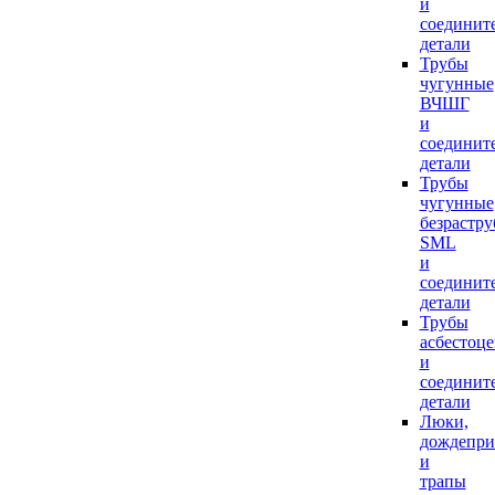
и
соединит
детали
Трубы
чугунные
ВЧШГ
и
соединит
детали
Трубы
чугунные
безрастр
SML
и
соединит
детали
Трубы
асбестоц
и
соединит
детали
Люки,
дождепр
и
трапы