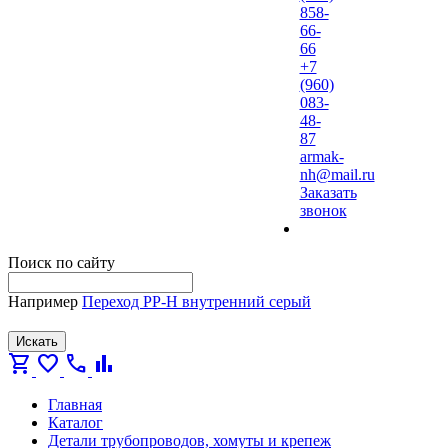
858-
66-
66
+7
(960)
083-
48-
87
armak-
nh@mail.ru
Заказать
звонок
Поиск по сайту
Например
Переход PP-H внутренний серый
Искать
shopping_cart
favorite
call
bar_chart
Главная
Каталог
Детали трубопроводов, хомуты и крепеж