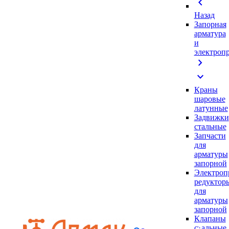
chevron_left
Назад
Запорная
арматура
и
электроп
chevron_right
expand_more
Краны
шаровые
латунные
Задвижки
стальные
Запчасти
для
арматуры
запорной
Электроп
редуктор
для
арматуры
запорной
Клапаны
стальные