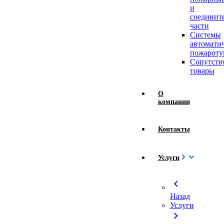
и
соединит
части
Системы
автомати
пожароту
Сопутст
товары
О
компании
Контакты
Услуги
chevron_left
Назад
Услуги
chevron_right