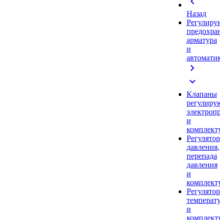
chevron_left
Назад
Регулиру
предохра
арматура
и
автомати
chevron_right
expand_more
Клапаны
регулиру
электроп
и
комплек
Регулято
давления,
перепада
давления
и
комплек
Регулято
температ
и
комплек