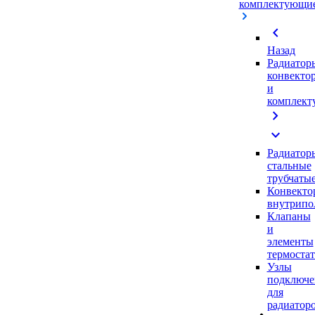
комплектующи
chevron_left
Назад
Радиатор
конвекто
и
комплек
chevron_right
expand_more
Радиатор
стальные
трубчаты
Конвекто
внутрипо
Клапаны
и
элементы
термоста
Узлы
подключе
для
радиатор