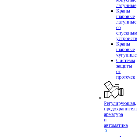
латунные
Краны
шаровые
латунные
со
спускны
устройст
Краны
шаровые
чугунные
Системы
защиты
от
протечек
Регулирующая,
предохранител
арматура
и
автоматика