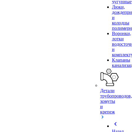
чугунные
Люки,
дождепр
и
колодцы
полимер
Воронки,
лотки
водосточ
и
комплек
Клапаны
канализа
Детали
трубопроводов,
хомуты
и
крепеж
chevron_left
Назад