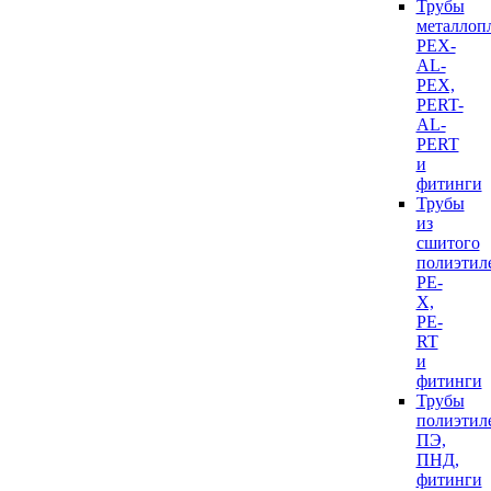
Трубы
металлоп
PEX-
AL-
PEX,
PERT-
AL-
PERT
и
фитинги
Трубы
из
сшитого
полиэтил
PE-
X,
PE-
RT
и
фитинги
Трубы
полиэтил
ПЭ,
ПНД,
фитинги