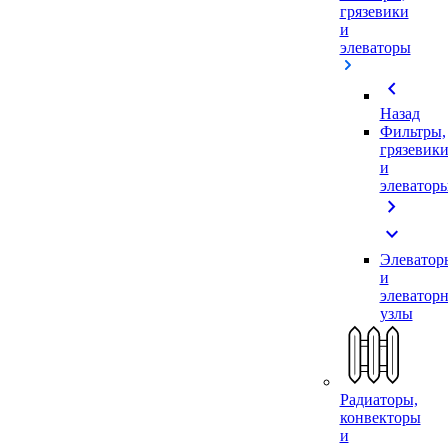
грязевики
и
элеваторы
chevron_left
Назад
Фильтры,
грязевик
и
элеватор
chevron_right
expand_more
Элеватор
и
элеватор
узлы
Радиаторы,
конвекторы
и