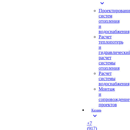
expand_more
Проектировани
систем
отопления
и
водоснабжения
Расчет
теплопотерь
и
гидравлически
расчет
системы
отопления
Расчет
системы
водоснабжения
Монтаж
и
сопровождение
проектов
Казань
expand_more
+7
(917)