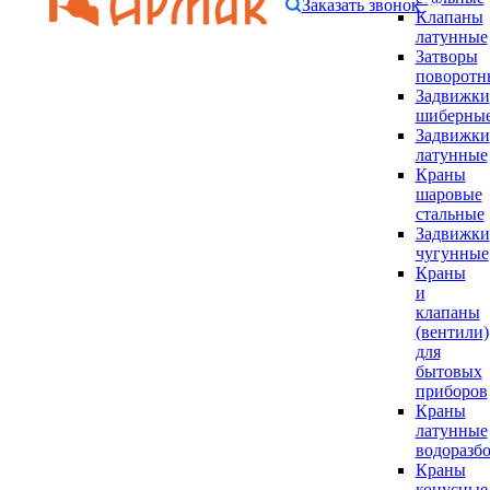
Заказать звонок
Клапаны
латунные
Затворы
поворотн
Задвижки
шиберны
Задвижки
латунные
Краны
шаровые
стальные
Задвижки
чугунные
Краны
и
клапаны
(вентили)
для
бытовых
приборов
Краны
латунные
водоразб
Краны
конусные