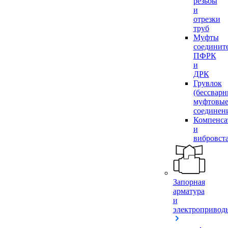
резьбы
и
отрезки
труб
Муфты
соединит
ПФРК
и
ДРК
Грувлок
(бессвар
муфтовы
соединен
Компенса
и
вибровст
Запорная
арматура
и
электропривод