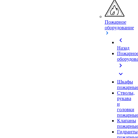
Пожарное
оборудование
chevron_left
Назад
Пожарно
оборудов
chevron_right
expand_more
Шкафы
пожарны
Стволы,
рукава
и
головки
пожарны
Клапаны
пожарны
Гидранты
пожарны