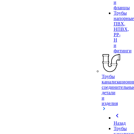
и
фланцы
Трубы
напорные
ПВХ,
НПВХ,
PP-
H
и
фитинги
Трубы
канализационн
соединительны
детали
и
изделия
chevron_left
Назад
Трубы
канализа