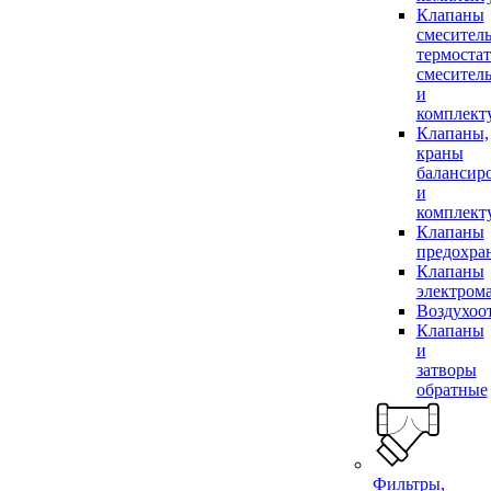
Клапаны
смесител
термоста
смесител
и
комплек
Клапаны,
краны
балансир
и
комплек
Клапаны
предохра
Клапаны
электром
Воздухоо
Клапаны
и
затворы
обратные
Фильтры,