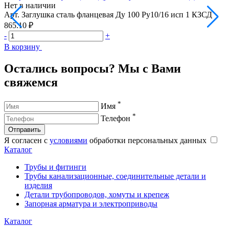
Нет в наличии
Н
Арт.
Заглушка сталь фланцевая Ду 100 Ру10/16 исп 1 КЗСД
А
865.10 ₽
1
-
+
-
В корзину
В
Остались вопросы? Мы с Вами
свяжемся
*
Имя
*
Телефон
Отправить
Я согласен с
условиями
обработки персональных данных
Каталог
Трубы и фитинги
Трубы канализационные, соединительные детали и
изделия
Детали трубопроводов, хомуты и крепеж
Запорная арматура и электроприводы
Каталог