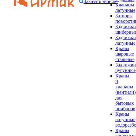
Заказать звонок
Клапаны
латунные
Затворы
поворотн
Задвижки
шиберны
Задвижки
латунные
Краны
шаровые
стальные
Задвижки
чугунные
Краны
и
клапаны
(вентили)
для
бытовых
приборов
Краны
латунные
водоразб
Краны
конусные