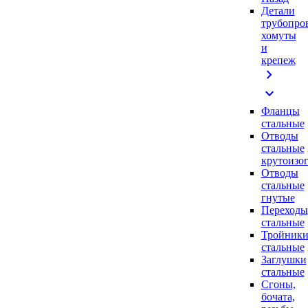
Детали
трубопро
хомуты
и
крепеж
chevron_right
expand_more
Фланцы
стальные
Отводы
стальные
крутоизо
Отводы
стальные
гнутые
Переходы
стальные
Тройник
стальные
Заглушки
стальные
Сгоны,
бочата,