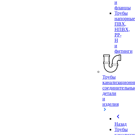
и
фланцы
Трубы
напорные
ПВХ,
НПВХ,
PP-
H
и
фитинги
Трубы
канализационн
соединительны
детали
и
изделия
chevron_left
Назад
Трубы
канализа