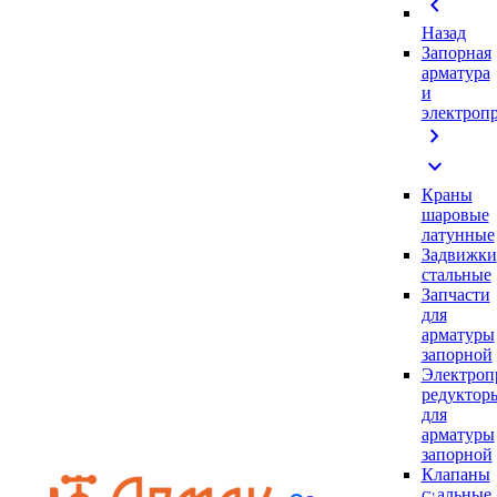
chevron_left
Назад
Запорная
арматура
и
электроп
chevron_right
expand_more
Краны
шаровые
латунные
Задвижки
стальные
Запчасти
для
арматуры
запорной
Электроп
редуктор
для
арматуры
запорной
Клапаны
стальные