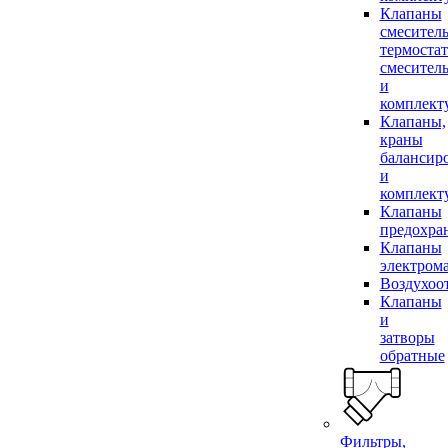
Клапаны
смесител
термоста
смесител
и
комплек
Клапаны,
краны
балансир
и
комплек
Клапаны
предохра
Клапаны
электром
Воздухоо
Клапаны
и
затворы
обратные
Фильтры,