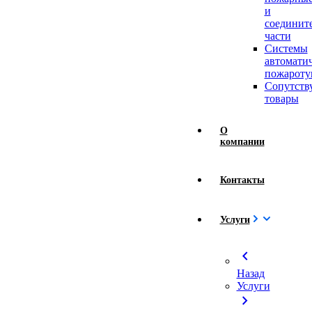
и
соединит
части
Системы
автомати
пожароту
Сопутст
товары
О
компании
Контакты
Услуги
chevron_left
Назад
Услуги
chevron_right