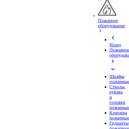
Пожарное
оборудование
chevron_left
Назад
Пожарно
оборудов
chevron_right
expand_more
Шкафы
пожарны
Стволы,
рукава
и
головки
пожарны
Клапаны
пожарны
Гидранты
пожарны