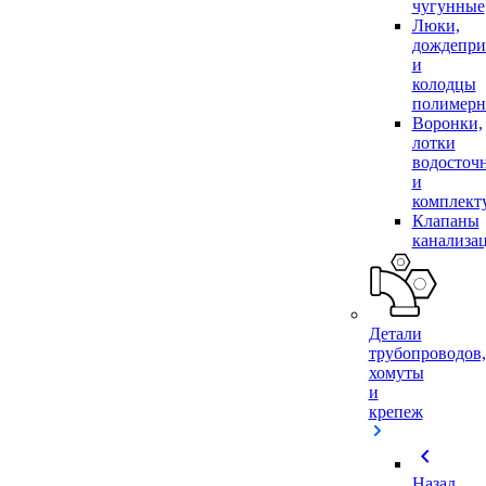
чугунные
Люки,
дождепр
и
колодцы
полимер
Воронки,
лотки
водосточ
и
комплек
Клапаны
канализа
Детали
трубопроводов,
хомуты
и
крепеж
chevron_left
Назад