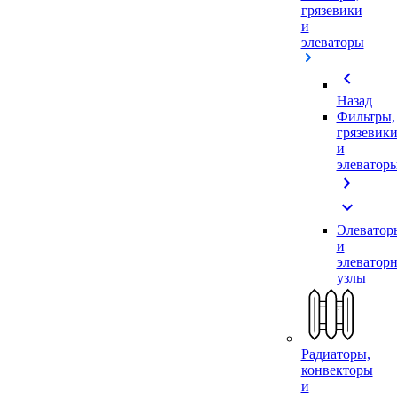
грязевики
и
элеваторы
chevron_left
Назад
Фильтры,
грязевик
и
элеватор
chevron_right
expand_more
Элеватор
и
элеватор
узлы
Радиаторы,
конвекторы
и