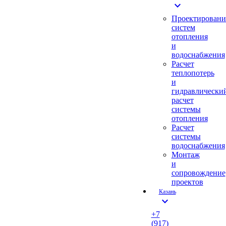
expand_more
Проектировани
систем
отопления
и
водоснабжения
Расчет
теплопотерь
и
гидравлически
расчет
системы
отопления
Расчет
системы
водоснабжения
Монтаж
и
сопровождение
проектов
Казань
expand_more
+7
(917)