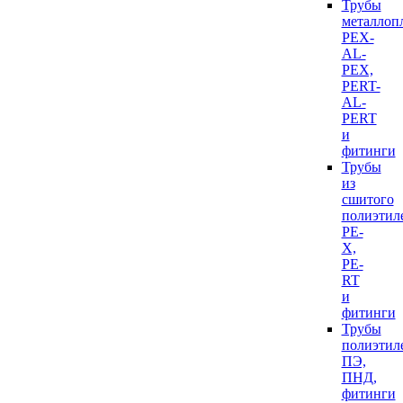
Трубы
металлоп
PEX-
AL-
PEX,
PERT-
AL-
PERT
и
фитинги
Трубы
из
сшитого
полиэтил
PE-
X,
PE-
RT
и
фитинги
Трубы
полиэтил
ПЭ,
ПНД,
фитинги