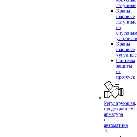
латунные
Краны
шаровые
латунные
со
спускны
устройст
Краны
шаровые
чугунные
Системы
защиты
от
протечек
Регулирующая,
предохранител
арматура
и
автоматика