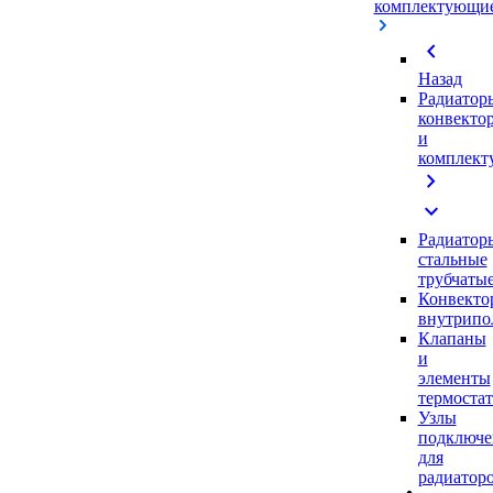
комплектующи
chevron_left
Назад
Радиатор
конвекто
и
комплек
chevron_right
expand_more
Радиатор
стальные
трубчаты
Конвекто
внутрипо
Клапаны
и
элементы
термоста
Узлы
подключе
для
радиатор