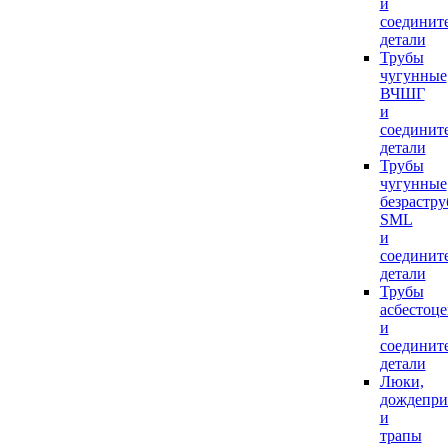
и
соединит
детали
Трубы
чугунные
ВЧШГ
и
соединит
детали
Трубы
чугунные
безрастр
SML
и
соединит
детали
Трубы
асбестоц
и
соединит
детали
Люки,
дождепр
и
трапы