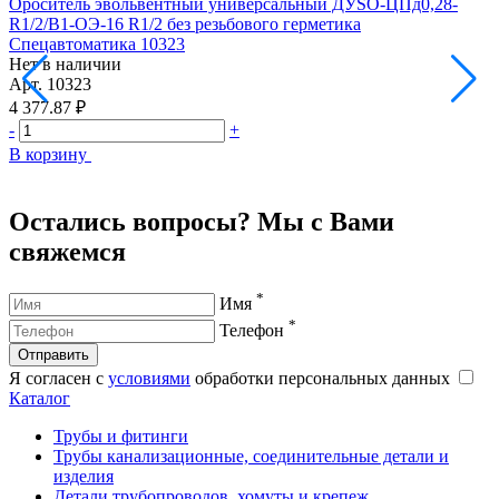
Ороситель эвольвентный универсальный ДУSО-ЦПд0,28-
R1/2/В1-ОЭ-16 R1/2 без резьбового герметика
В
Спецавтоматика 10323
1
Нет в наличии
Н
Арт.
10323
А
4 377.87 ₽
6
-
+
-
В корзину
В
Остались вопросы? Мы с Вами
свяжемся
*
Имя
*
Телефон
Отправить
Я согласен с
условиями
обработки персональных данных
Каталог
Трубы и фитинги
Трубы канализационные, соединительные детали и
изделия
Детали трубопроводов, хомуты и крепеж