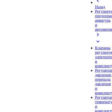
chevron_left
Назад
Регулиру
предохра
арматура
и
автомати
chevron_right
expand_more
Клапаны
регулиру
электроп
и
комплек
Регулято
давления,
перепада
давления
и
комплек
Регулято
температ
и
комплек