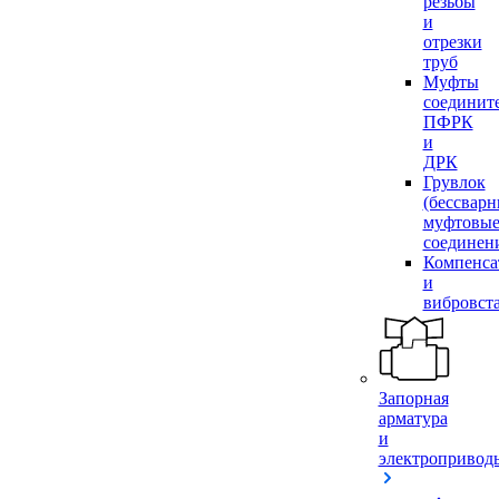
резьбы
и
отрезки
труб
Муфты
соединит
ПФРК
и
ДРК
Грувлок
(бессвар
муфтовы
соединен
Компенса
и
вибровст
Запорная
арматура
и
электропривод