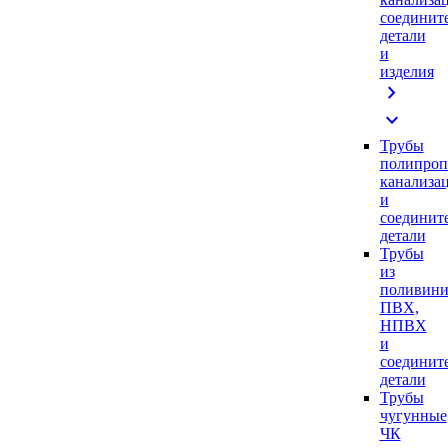
соединит
детали
и
изделия
chevron_right
expand_more
Трубы
полипроп
канализа
и
соединит
детали
Трубы
из
поливини
ПВХ,
НПВХ
и
соединит
детали
Трубы
чугунные
ЧК