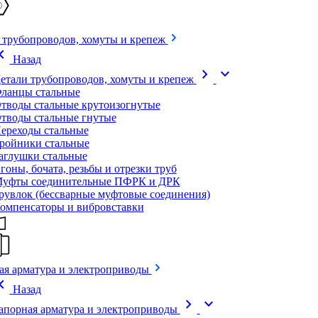
 трубопроводов, хомуты и крепеж
on_left
Назад
chevron_right
expand_more
етали трубопроводов, хомуты и крепеж
ланцы стальные
тводы стальные крутоизогнутые
тводы стальные гнутые
ереходы стальные
ройники стальные
аглушки стальные
гоны, бочата, резьбы и отрезки труб
уфты соединительные ПФРК и ДРК
рувлок (бессварные муфтовые соединения)
омпенсаторы и вибровставки
ая арматура и электроприводы
on_left
Назад
chevron_right
expand_more
апорная арматура и электроприводы