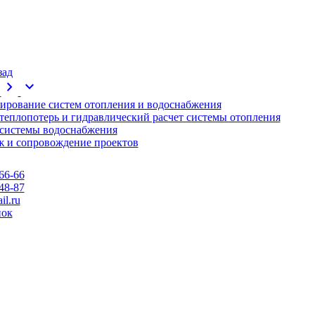
зад
chevron_right
expand_more
ирование систем отопления и водоснабжения
 теплопотерь и гидравлический расчет системы отопления
 системы водоснабжения
 и сопровождение проектов
66-66
48-87
l.ru
нок