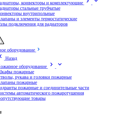
chevron_right
expand_more
адиаторы, конвекторы и комплектующие
адиаторы стальные трубчатые
онвекторы внутрипольные
лапаны и элементы термостатические
злы подключения для радиаторов
ое оборудование
on_left
Назад
chevron_right
expand_more
ожарное оборудование
кафы пожарные
тволы, рукава и головки пожарные
лапаны пожарные
идранты пожарные и соединительные части
истемы автоматического пожаротушения
опутствующие товары
и