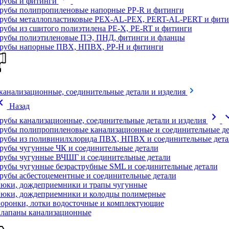
рубы и фитинги
рубы полипропиленовые напорные PP-R и фитинги
рубы металлопластиковые PEX-AL-PEX, PERT-AL-PERT и фити
рубы из сшитого полиэтилена PE-X, PE-RT и фитинги
рубы полиэтиленовые ПЭ, ПНД, фитинги и фланцы
рубы напорные ПВХ, НПВХ, PP-H и фитинги
канализационные, соединительные детали и изделия
on_left
Назад
chevron_right
expand
рубы канализационные, соединительные детали и изделия
рубы полипропиленовые канализационные и соединительные де
рубы из поливинилхлорида ПВХ, НПВХ и соединительные дета
рубы чугунные ЧК и соединительные детали
рубы чугунные ВЧШГ и соединительные детали
рубы чугунные безраструбные SML и соединительные детали
рубы асбестоцементные и соединительные детали
юки, дождеприемники и трапы чугунные
юки, дождеприемники и колодцы полимерные
оронки, лотки водосточные и комплектующие
лапаны канализационные