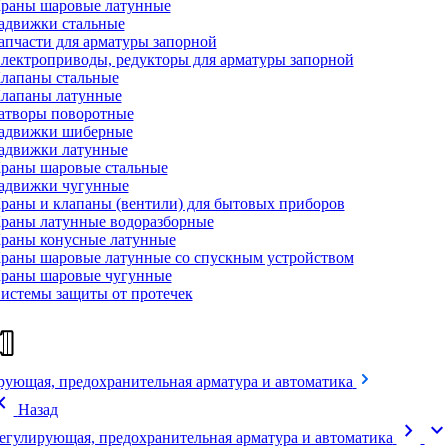
раны шаровые латунные
адвижки стальные
апчасти для арматуры запорной
лектроприводы, редукторы для арматуры запорной
лапаны стальные
лапаны латунные
атворы поворотные
адвижки шиберные
адвижки латунные
раны шаровые стальные
адвижки чугунные
раны и клапаны (вентили) для бытовых приборов
раны латунные водоразборные
раны конусные латунные
раны шаровые латунные со спускным устройством
раны шаровые чугунные
истемы защиты от протечек
рующая, предохранительная арматура и автоматика
on_left
Назад
chevron_right
expand_mor
егулирующая, предохранительная арматура и автоматика