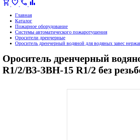
shopping_cart
favorite
call
bar_chart
Главная
Каталог
Пожарное оборудование
Системы автоматического пожаротушения
Оросители дренчерные
Ороситель дренчерный водяной для водяных завес нержа
Ороситель дренчерный водян
R1/2/В3-ЗВН-15 R1/2 без резь