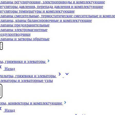
лапаны регулирующие, электроприводы и комплектующие
егуляторы давления, перепада давления и комплектующие
егуляторы температуры и комплектующие
лапаны смесительные, термостатические смесительные и комп
лапаны, краны балансировочные и комплектующие
лапаны предохранительные
лапаны электромагнитные
оздухоотводчики
лапаны и затворы обратные
ы, грязевики и элеваторы
on_left
Назад
chevron_right
expand_more
ильтры, грязевики и элеваторы
леваторы и элеваторные узлы
оры, конвекторы и комплектующие
on_left
Назад