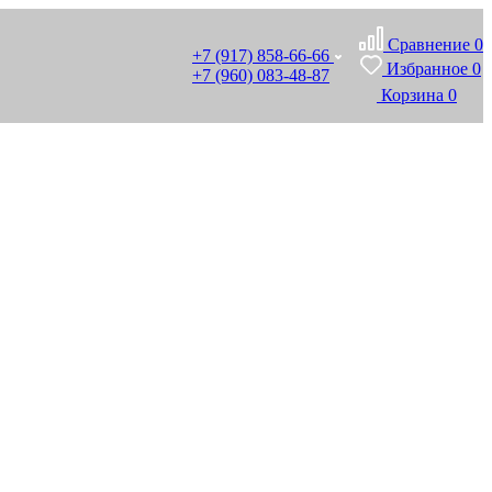
Сравнение
0
+7 (917) 858-66-66
Избранное
0
+7 (960) 083-48-87
Корзина
0