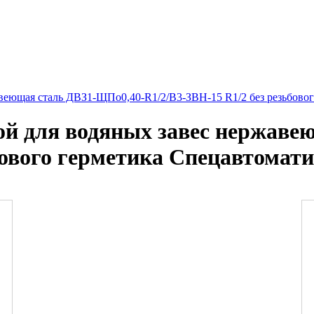
веющая сталь ДВЗ1-ЩПо0,40-R1/2/В3-ЗВН-15 R1/2 без резьбовог
ой для водяных завес нержаве
бового герметика Спецавтомати