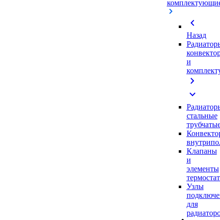
комплектующи
chevron_left
Назад
Радиатор
конвекто
и
комплек
chevron_right
expand_more
Радиатор
стальные
трубчаты
Конвекто
внутрипо
Клапаны
и
элементы
термоста
Узлы
подключе
для
радиатор