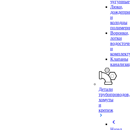
чугунные
Люки,
дождепр
и
колодцы
полимер
Воронки,
лотки
водосточ
и
комплек
Клапаны
канализа
Детали
трубопроводов,
хомуты
и
крепеж
chevron_left
Назад