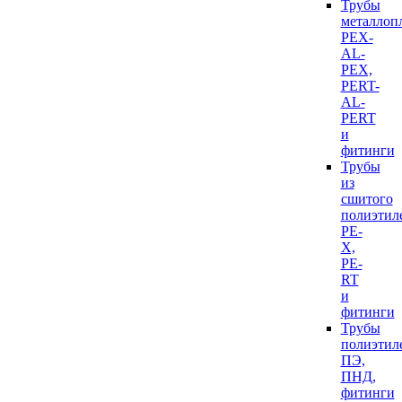
Трубы
металлоп
PEX-
AL-
PEX,
PERT-
AL-
PERT
и
фитинги
Трубы
из
сшитого
полиэтил
PE-
X,
PE-
RT
и
фитинги
Трубы
полиэтил
ПЭ,
ПНД,
фитинги