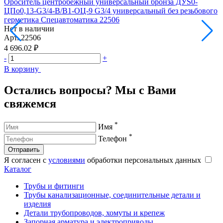
Ороситель центробежный универсальный бронза ДУS0-
О
ЦПо0,13-G3/4-В/В1-ОЦ-9 G3/4 универсальный без резьбового
Ц
герметика Спецавтоматика 22506
р
Нет в наличии
Н
Арт.
22506
А
4 696.02 ₽
4
-
+
-
В корзину
В
Остались вопросы? Мы с Вами
свяжемся
*
Имя
*
Телефон
Отправить
Я согласен с
условиями
обработки персональных данных
Каталог
Трубы и фитинги
Трубы канализационные, соединительные детали и
изделия
Детали трубопроводов, хомуты и крепеж
Запорная арматура и электроприводы