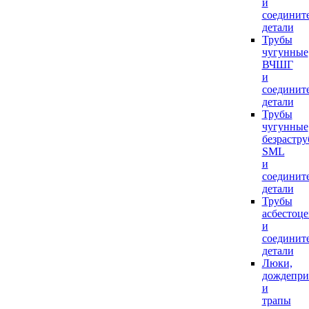
и
соединит
детали
Трубы
чугунные
ВЧШГ
и
соединит
детали
Трубы
чугунные
безрастр
SML
и
соединит
детали
Трубы
асбестоц
и
соединит
детали
Люки,
дождепр
и
трапы