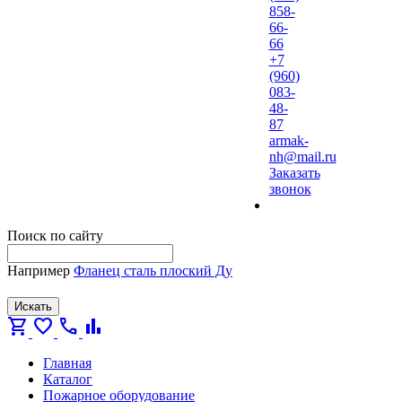
858-
66-
66
+7
(960)
083-
48-
87
armak-
nh@mail.ru
Заказать
звонок
Поиск по сайту
Например
Фланец сталь плоский Ду
Искать
shopping_cart
favorite
call
bar_chart
Главная
Каталог
Пожарное оборудование