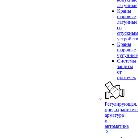
латунные
Краны
шаровые
латунные
со
спускны
устройст
Краны
шаровые
чугунные
Системы
защиты
от
протечек
Регулирующая,
предохранител
арматура
и
автоматика