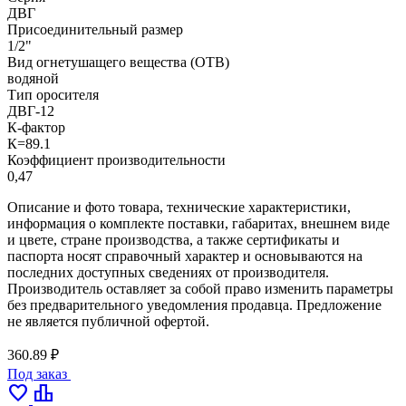
ДВГ
Присоединительный размер
1/2"
Вид огнетушащего вещества (ОТВ)
водяной
Тип оросителя
ДВГ-12
К-фактор
К=89.1
Коэффициент производительности
0,47
Описание и фото товара, технические характеристики,
информация о комплекте поставки, габаритах, внешнем виде
и цвете, стране производства, а также сертификаты и
паспорта носят справочный характер и основываются на
последних доступных сведениях от производителя.
Производитель оставляет за собой право изменить параметры
без предварительного уведомления продавца. Предложение
не является публичной офертой.
360.89 ₽
Под заказ
favorite
leaderboard