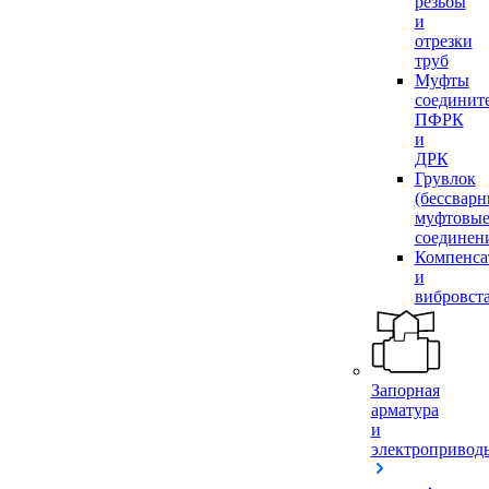
резьбы
и
отрезки
труб
Муфты
соединит
ПФРК
и
ДРК
Грувлок
(бессвар
муфтовы
соединен
Компенса
и
вибровст
Запорная
арматура
и
электропривод