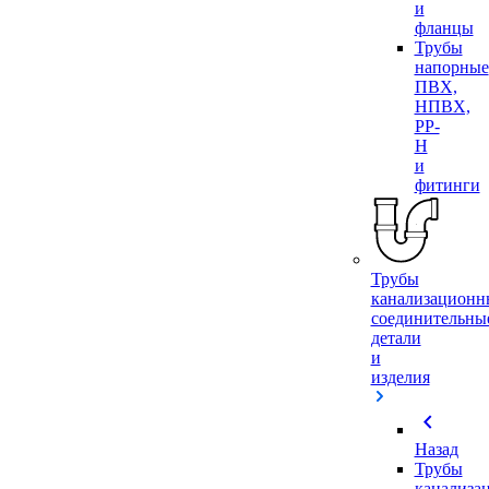
и
фланцы
Трубы
напорные
ПВХ,
НПВХ,
PP-
H
и
фитинги
Трубы
канализационн
соединительны
детали
и
изделия
chevron_left
Назад
Трубы
канализа