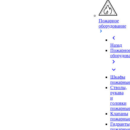
Пожарное
оборудование
chevron_left
Назад
Пожарно
оборудов
chevron_right
expand_more
Шкафы
пожарны
Стволы,
рукава
и
головки
пожарны
Клапаны
пожарны
Гидранты
пожарны