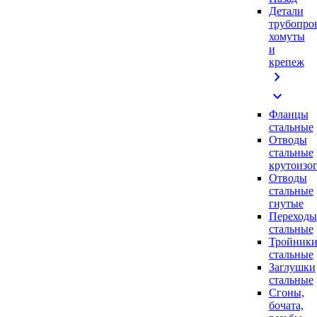
Детали
трубопро
хомуты
и
крепеж
chevron_right
expand_more
Фланцы
стальные
Отводы
стальные
крутоизо
Отводы
стальные
гнутые
Переходы
стальные
Тройник
стальные
Заглушки
стальные
Сгоны,
бочата,