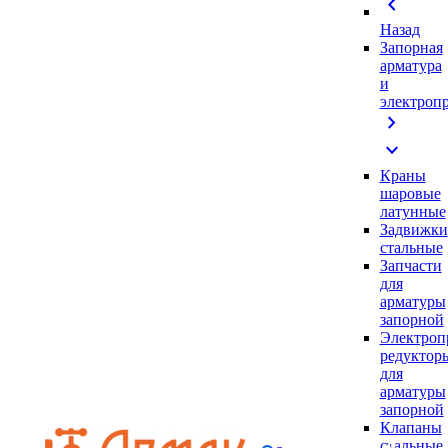
chevron_left
Назад
Запорная
арматура
и
электроп
chevron_right
expand_more
Краны
шаровые
латунные
Задвижки
стальные
Запчасти
для
арматуры
запорной
Электроп
редуктор
для
арматуры
запорной
Клапаны
стальные