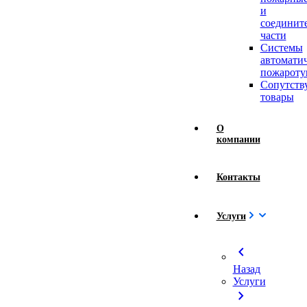
и
соединит
части
Системы
автомати
пожароту
Сопутст
товары
О
компании
Контакты
Услуги
chevron_left
Назад
Услуги
chevron_right