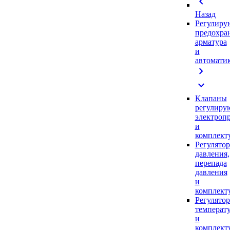
chevron_left
Назад
Регулиру
предохра
арматура
и
автомати
chevron_right
expand_more
Клапаны
регулиру
электроп
и
комплек
Регулято
давления,
перепада
давления
и
комплек
Регулято
температ
и
комплек