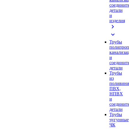
соединит
детали
и
изделия
chevron_right
expand_more
Трубы
полипроп
канализа
и
соединит
детали
Трубы
из
поливини
ПВХ,
НПВХ
и
соединит
детали
Трубы
чугунные
ЧК