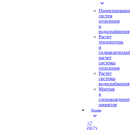
expand_more
Проектировани
систем
отопления
и
водоснабжения
Расчет
теплопотерь
и
гидравлически
расчет
системы
отопления
Расчет
системы
водоснабжения
Монтаж
и
сопровождение
проектов
Казань
expand_more
+7
(917)