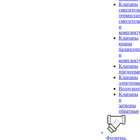
Клапаны
смесител
термоста
смесител
и
комплек
Клапаны,
краны
балансир
и
комплек
Клапаны
предохра
Клапаны
электром
Воздухоо
Клапаны
и
затворы
обратные
Фильтры,