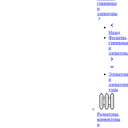
грязевики
и
элеваторы
chevron_left
Назад
Фильтры,
грязевик
и
элеватор
chevron_right
expand_more
Элеватор
и
элеватор
узлы
Радиаторы,
конвекторы
и