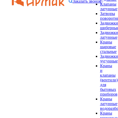
Заказать звонок
Клапаны
латунные
Затворы
поворотн
Задвижки
шиберны
Задвижки
латунные
Краны
шаровые
стальные
Задвижки
чугунные
Краны
и
клапаны
(вентили)
для
бытовых
приборов
Краны
латунные
водоразб
Краны
конусные